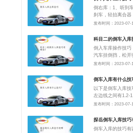
向回正后，后退到
倒右库：1、听到
到左底线库角时方
刹车，轻抬离合器
左后视镜，当左后
重合的时候，迅速
发布时间：2023-07-17
上车第一件事，一
当右侧车身距离库
好安全带。2、侧
察右后轮，当右后
快，配合车的速度
科目二的倒车入库
视镜，看到库角的
刹，离合器要稳住
倒入车库操作技巧
线重合的时候，停
准点后迅速反应转
汽车挂倒挡，松开
观察左侧后视镜，
险的方法是减速慢
窗观察车库。当看
发布时间：2023-07-17
向迅速回正，当左
时一定要控制好速
至极限位置。汽车
倒挡，倒车同时注
位。
线出现后，立即回
左打死方向；4、
倒车入库有什么技
即停车。倒车入库
候，回正方向；5
以下是倒车入库技
线，扣100分；倒
候，往左边打死方
左边线之间有1.2
分，设定不合格、
进库；6、当左侧
时，以左观后镜底
发布时间：2023-07-17
考试合格：①报考
看右后视镜，当发
型，成绩达到90
小于30公分时，
探岳倒车入库技巧
圈方向，如果距离
倒车入库的技巧有
线平行时，一次性