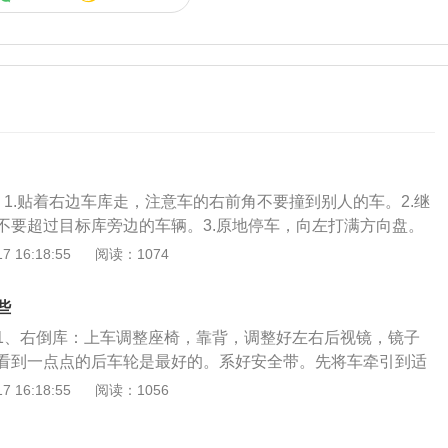
：1.贴着右边车库走，注意车的右前角不要撞到别人的车。2.继
不要超过目标库旁边的车辆。3.原地停车，向左打满方向盘。
马路成45°角后停车。5.方向盘向右打满，打满后挂倒挡，看着
 16:18:55
阅读：1074
倒车。6.车正了后停车并把方向盘回正，方向盘回正继续缓慢
掌握好以上几个要点，把握好打方向的时机，不要太早也不要
些
车位就不再可怕了。
1、右倒库：上车调整座椅，靠背，调整好左右后视镜，镜子
看到一点点的后车轮是最好的。系好安全带。先将车牵引到适
轻抬离合缓慢倒车，当车辆运行至左后视镜下沿碰到控制线
 16:18:55
阅读：1056
死。2、向右打死方向后看左后视镜，从左后视镜里面看到库
（如左前门把手已压到线，不要回方向直接一把倒进）3、方