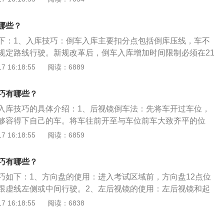
车辆存在盲区，倒车雷达之类的电子辅助设备也存在盲区，若
倒车，应掌握”慢行车，快转向”的操作方法，倒车中如因地形
依赖辅助电子设备，而自己不实际用眼睛观察周围环境，那么
所限制，须反复前进或后倒时，应在每次后倒或前进接近停车
备终究只是起辅助作用，并不能完全依赖；倒车时还是要多观
哪些？
利用车辆的移动回转方向盘，不应在车辆停止后强力转动方向
的情况多看看。
下：1、入库技巧：倒车入库主要扣分点包括倒库压线，车不
规定路线行驶。新规改革后，倒车入库增加时间限制必须在21
成绩不合格，考试时先右倒库，再左倒库，不按照顺序考试成
 16:18:55
阅读：6889
注意观察30cm边距问题。2、停车技巧：侧方停车主要扣分点
m边距和压线的问题，进入考试区域时要提前向右打方向观察雨刷
巧有哪些？
重合，调整30cm边距，在倒库是要谨记第一个右打死点、回
入库技巧的具体介绍：1、后视镜倒车法：先将车开过车位，
库停车，开启左转向灯，出库时观察好后视镜，防止两边车轮
够容得下自己的车。将车往前开至与车位前车大致齐平的位
巧：直角转弯主要扣分点在转向灯和压线两个问题，进入考试
约一米。开始倒车。车辆移动之后，视线立马从右后视镜移到
 16:18:55
阅读：6859
，语音提示后，关闭转向灯，转向灯操作错误扣10分，进入直
察左方来车和障碍物。在打满方向的情况下慢慢倒车，一直到
整车身与边线30cm边距，看点和侧方停车一样，在打死点时，
到后车的车头时，这时回正方向继续往后倒。视线转到右后视
器防止中途停车或者熄火，后车轮出库后再回正车身，防止车
巧有哪些？
镜查看右侧情况。车主要通过扭头方式或者倒车辅助系统判断
巧如下：1、方向盘的使用：进入考试区域前，方向盘12点位
摆斜倒车法：当前轮超过车位时，开始打方向，让车让车朝背
跟虚线左侧或中间行驶。2、左后视镜的使用：左后视镜和起
。利用可用的通道宽度，尽量将车的位置“摆斜”。这样就可以
方向。3、右后视镜的使用：右后视镜观察车身和库位角距
 16:18:55
阅读：6838
角减少，从而减少倒车时打方向的幅度。倒车时要观察左后视
左右，小于30厘米向左会半圈方向，大于30厘米保持向右打满。
旁边车辆的距离。目光应从左侧后视镜转移到右侧后视镜，判