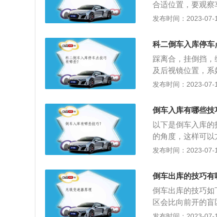
合适位置，要观察
方法与起点的看法
好，那么对后边的
发布时间：2023-07-17
都要根据后视镜做
已经回正后才发现
科二倒车入库停车
时的调整而让整个
踩离合，挂倒挡，
车：当车子车身调
及后视镜位置，系
刻踩刹车才能很好
时，踩离合挂一档
发布时间：2023-07-17
线。这里对平常的
持车身与库边线大约
可以大概在地上找
合，挂倒挡，缓慢
做参考，具体在哪
倒车入库有哪些技
续行驶。看右后视
以下是倒车入库的
在30cm，不需要
的角度，这样可以
一点方向盘来保持
而且可能要学会如
发布时间：2023-07-17
库边线平行时，快
是车辆位于起点线
车。
车速有一定要求，
倒车出库的技巧有
1、注意车辆盲区
倒车出库的技巧如
区的存在。在倒车
区会比向前开的盲
碾压小孩的事故中
出库的线路，要避
发布时间：2023-07-17