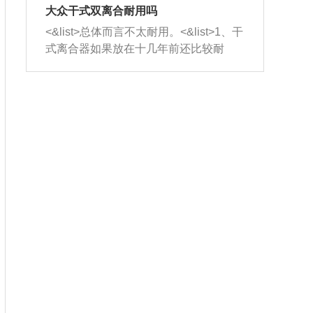
室，最后形成废气排出，就可以让三元
无法制作，需要将车辆送到修理厂或4s
造成烧机油。<&list>3、机油粘度。使用
大众干式双离合耐用吗
催化器得到清洗，排气管堵塞的情况就
店；<&list>2.车辆半轴套管防尘罩破
机油粘度过小的话，同样会有烧机油现
<&list>总体而言不太耐用。<&list>1、干
能够得到解决。
裂，破裂后会出现漏油现象，使半轴磨
象，机油粘度过小具有很好的流动性，
式离合器如果放在十几年前还比较耐
损严重，磨损的半轴容易损坏，产生异
容易窜入到气缸内，参与燃烧。<&list>
用，但是由于现在的汽车发动机动力输
响；<&list>3.稳定器的转向胶套和球头
4、机油量。机油量过多，机油压力过
出越来越高，使得干式离合器散热不足
老化，一般是使用时间过长造成的。解
大，会将部分机油压入气缸内，也会出
的缺陷也逐渐暴露出来。<&list>2、由于
决方法是更换新的质量好的转向橡胶套
现烧机油。<&list>5、机油滤清器堵塞：
干式双离合的工作环境暴露在空气中，
和球头。
会导致进气不畅，使进气压力下降，形
而离合器的散热也是通离合器罩上面的
成负压，使机油在负压的情况下吸入燃
几个小孔来进行散热。但是在行驶过程
烧室引起烧机油。<&list>6、正时齿轮或
中变速箱需要换挡，就不得不使得离合
链条磨损：正时齿轮或链条的磨损会引
器频繁工作。<&list>3、长时间的低速行
起气阀和曲轴的正时不同步。由于轮齿
驶以及过于频繁的启停，导致离合器的
或链条磨损产生的过量侧隙，使得发动
温度不断升高，而低速行驶时空气流动
机的调节无法实现：前一圈的正时和下
效率不高，无法将离合器中的热量有效
一圈可能就不一样。当气阀和活塞的运
的带走，导致离合器内部的温度不断升
动不同步时，会造成过大的机油消耗。
高，加速离合器的磨损。
解决方法：更换正时齿轮或链条。<&list
>7、内垫圈、进风口破裂：新的发动机
设计中，经常采用各种由金属和其他材