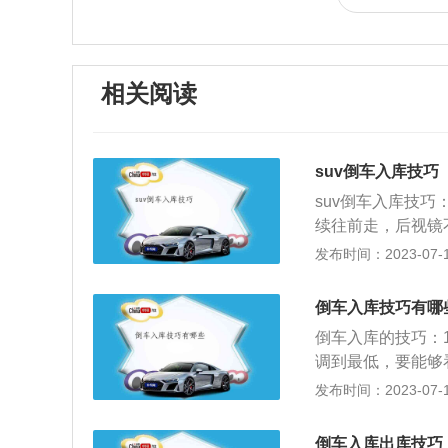
相关阅读
suv倒车入库技巧
suv倒车入库技巧
续往前走，后视镜
4.车向前行驶到与
发布时间：2023-07-17
两侧的后视镜开始
倒车至完成。只要
倒车入库技巧有哪
太晚，“非”字形停
倒车入库的技巧：
调到最低，要能够
当位置，挂倒挡，
发布时间：2023-07-17
时，方向盘向右打
角出现时方向回正
倒车入库出库技巧