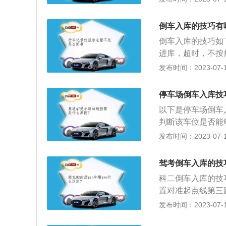
于电子辅助设备：
车，快转向：转向
倒车过程中一味地
或方向盘的转向角
非常危险。辅助设
倒车入库的技巧有
前的一瞬间，迅速
察，对于存在异常
倒车入库的技巧如
盘。
进库，超时，不按
0秒内完成，超时
发布时间：2023-07-17
绩不合格，倒库是
在转向灯、30c
停车场倒车入库技
器最高点与路边线
以下是停车场倒车
正、向左打死，入
判断该车位是否能
压线。3、转弯技
置，两车横向相距
发布时间：2023-07-17
区域后开启转向灯
左后视镜，注意观
角转弯后，需要调
左侧后视镜完全看
可以稍微松点离合
驾考倒车入库的技
镜，并通过右后视
轮压线。
科二倒车入库的技
与后车距离。2、
置对准起点线第三
靠车位的方向驶去
点先重合向右打满
发布时间：2023-07-17
让车子与车位的夹
离，保持30厘米
镜，留意左后轮与