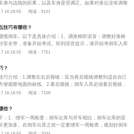
车身与边线的距离，以及车身是否调正。如果对座位没有调整
相同，当看到左镜底沿与库的肩线重合时，停车即可。
考试肯定是影响巨大，尤其是车子进行倒库的时候，左右倒库
 16:18:55
阅读：9151
相应调整。调整车身：当车子在考试中已经进入库中，方向盘
车子倾斜，应该做及时的调整。很多人都是这个时候没有做及
点技巧有哪些？
科目二直接终结，继续倒库会大大增大压线的可能性。谨慎刹
缓慢倒车。以下是具体介绍：1、调座椅听语音：调整好座椅
正以后，一定要注意观察前后的距离，确保车子是在库中，此
好安全带，准备开始考试。听到语音提示，请开始考倒车入库
的保证车子踩刹过早，车头可能还在外面；过晚，车尾就会出
，放手刹，轻抬离合，缓慢起步，驶向倒车入库考试区域。保
 16:18:55
阅读：7751
训练就要有较高的要求，考试的时候才能更好的发挥，练习中
1.5米—1.8米，前车轮越过黄线后停车。2、缓慢倒车：踩离
到参考点，一般是用左前后视镜下边缘与地面水平黄线的位置
倒车。当左后视镜下沿与黄线重合时，向右打死方向，车辆继
个位置因人而异，要自己去观察。出库时调正车身。
巧？
镜，注意观察车后轮与右库角的距离，车后轮距离右库角刚好
技巧介绍：1.调整左右后视镜：应当将后视镜调整到适合自己
修正方向，直接继续向后倒车即可。车轮与库角小于30cm，回
方便观察地面的标线。2.看后视镜：倒车入库必须看后视镜，
30cm左右的距离。继续向后倒车，注意观察后视镜，当车身与
何正确地看后视镜。3.找车身与边线的距离：倒车入库的要求
 16:18:55
阅读：7158
速回正方向。观察左后视镜，当后视镜下沿与黄线重合时，停
上和路边线的距离在一点五米左右。4.控制车速：倒车入库的
决不能开快车。拓展资料：以下是倒车需要注意的事项介绍：
哪些？
：几乎所有的车辆都存在盲区，就算敞篷车也一样避免不了盲
下：1、绕车一周检查：倒车出库与开车相比，倒车出库的盲
引发的事故当中，大多数是因为车辆的盲区导致；其中撞到、
区更加多。在倒车出库之前一定要绕车一周检查，规划好倒车
，几乎全都是因为盲区的存在所引起。2、倒车时不要太依赖
免前方、后方的剐蹭，更要注意一些小孩和动物。2、慢行
 16:18:55
阅读：7034