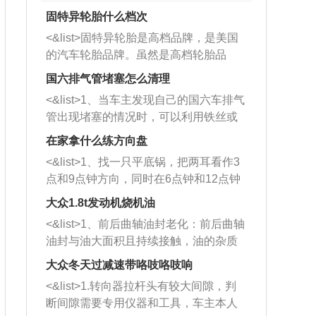
固特异轮胎什么档次
<&list>固特异轮胎是高档品牌，是美国
的汽车轮胎品牌。虽然是高档轮胎品
牌，但是中高低端的轮胎都有生产，这
国六排气管堵塞怎么清理
也是为了更好的开拓市场。
<&list>1、当车主发现自己的国六车排气
管出现堵塞的情况时，可以利用铁丝或
者是细棍，直接将杂物给取出来，如果
在家拿什么练方向盘
堵塞情况比较严重，也可以采取应急措
<&list>1、找一只平底锅，把两耳看作3
施。 <&list>2、直接利用木棍将所有的
点和9点钟方向，同时在6点钟和12点钟
杂物推到排气管里面的位置处，然后将
方向做一个标记。 <&list>2、双手握住
三元催化器拆解开，就可以将堵塞的东
大众1.8t发动机烧机油
平底锅两耳，然后往左打半圈、一圈、
西取出来。但如果是因为积碳过多引起
<&list>1、前后曲轴油封老化：前后曲轴
一圈半的练习，往右同样也要打相同的
的堵塞，就需要将三元催化器泡在草酸
油封与油大面积且持续接触，油的杂质
圈数。 <&list>3、最后强调要反复练
中进行清洗。 <&list>3、也可以利用清
和发动机内持续温度变化使其密封效果
习，这样就可以形成肌肉记忆，在真实
大众冬天过减速带咯吱咯吱响
洗剂对堵塞的情况得到解决，将清洗剂
逐渐减弱，导致渗油或漏油。<&list>2、
驾驶车辆时，不需要记忆也能打好方
放在燃油箱中，与燃油混合后，车辆启
<&list>1.转向器拉杆头有较大间隙，判
活塞间隙过大：积碳会使活塞环与缸体
向。
动时，就可以和汽油一起进入到燃烧
断间隙需要专用仪器和工具，车主本人
的间隙扩大，导致机油流入燃烧室中，