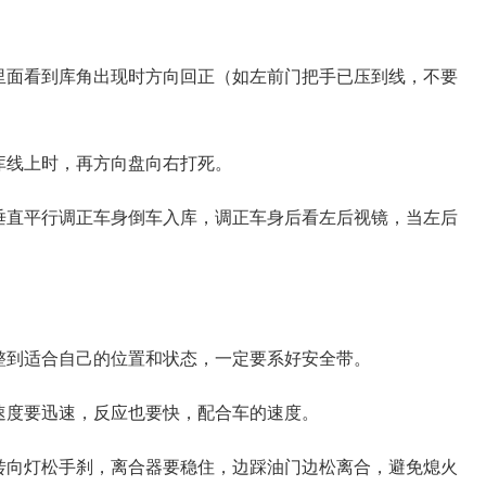
里面看到库角出现时方向回正（如左前门把手已压到线，不要
库线上时，再方向盘向右打死。
垂直平行调正车身倒车入库，调正车身后看左后视镜，当左后
整到适合自己的位置和状态，一定要系好安全带。
速度要迅速，反应也要快，配合车的速度。
转向灯松手刹，离合器要稳住，边踩油门边松离合，避免熄火