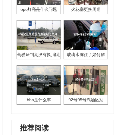
epc灯亮是什么问题
火花塞更换周期
驾驶证到期没有换,逾期
玻璃水冻住了如何解
怎么办??
决？
bba是什么车
92号95号汽油区别
推荐阅读