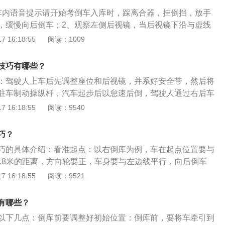
左前门把手压在左边库线上时，再方向盘向右打死。4、当看
车内语音提示请开始考倒车入库时，踩离合器，挂倒挡，放手
向盘回正，待车身垂直平行调正车身倒车入库，调正车身后看
，缓慢向后倒车；2、观察左侧后视镜，当后视镜下沿与虚线
视镜壳下沿压在库前边线时停车。科目二考试注意事项：1、
向右打死方向；3、车子缓慢倒退过程中，观察右侧后视镜，
 16:18:55
阅读：1009
定要将座椅和后视镜调整到适合自己的位置和状态，一定要系
角30厘米左右距离的时候，回正方向；4、通过右侧后视镜观
方位停车时记住找准角度，方向盘转动速度要迅速，反应也要
轮在库的延长线上的时候，往右边打死方向；5、观察左侧后
。3、坡道定点要记得拉手刹，起步一定要打左转向灯松手
技巧有哪些？
时候，回正方向，缓慢进库；6、当左侧后视镜下沿与前面黄
，边踩油门边松离合，避免熄火也避免溜车。4、直角转弯找
：驾驶人上车后先调整座位和后视镜，并系好安全带，然后将
车。倒左库：1、倒挡换一挡，打左转向灯，车子缓慢前进，
弯，一定要配合车速，否则会偏歪。5、曲线行驶（S弯）最保
驻车制动操纵杆，汽车起步后以怠速后倒，驾驶人通过右后车
左后轮出库角的时候，迅速向左边打死方向；2、车头正，方
行，平时练车时车感好的可以一口气迅速通过。6、倒车入库
到右后车窗黑边与车库右边线头对齐时，向右匀速转动转向盘
 16:18:55
阅读：9540
侧后视镜下沿距离黄色虚线20厘米的时候，停车；3、一档换
度，找准自己的参考点，观察后视镜有偏移时要知道微调回
入库后，驾驶人回头观察左侧后视镜，当看到整条车库左侧边
意观察左侧后视镜，当后视镜下沿与虚线重合的时候，迅速向
直转向盘。当从左侧后视镜看到左门把手与车库底线水平时立
观察左侧后视镜，当左侧车身距离库角30厘米左右距离的时
巧？
扣分项目如下：不按规定路线、顺序行驶，扣100分；车身出
、通过左侧后视镜观察左后轮，当左后轮在库的延长线上的时
巧的具体介绍：看准起点：以右倒库为例，车在起点位置要与
库不入，扣100分；中途停车，扣100分。科目二满分为100
向；5、观察右侧后视镜，看到库角的时候，回正方向，缓慢
-1.8米的距离，方向轮要正，车身要与左边线平行，向后倒车
减20分、减10分、减5分的项目评判标准。符合下列规定的，
后视镜下沿与前面黄线重合的时候，停车。
沿为参照，当其二者重合时，向右打死方向后倒。控好角点：
 16:18:55
阅读：9521
大型客车、牵引车、城市公交车、中型客车、大型货车准驾车
现库角点时，注意观察库角点与车身之间距离的变化，当距离
分的；②报考其他准驾车型成绩达到80分的。
回半圈方向，继续后倒，车身进库后，车身与库线平行时再回一
有哪些？
不小于30公分时，就不要回方向，一直倒进去，直至车身与库
以下几点：倒库前要调整好初始位置：倒库前，要将车牵引到
回完一圈半方向。贴准停点：停点就是进库后的停车点，参照