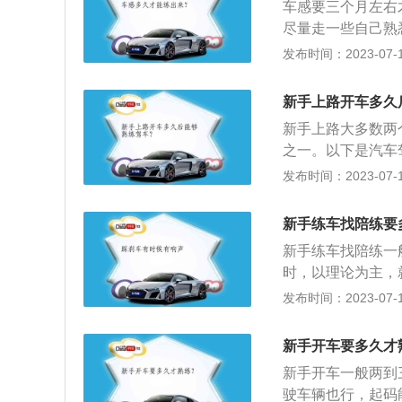
车感要三个月左右
尽量走一些自己熟
驾驶技巧：不管是
发布时间：2023-07-17
过后视镜来观察后
跟车过程中的驾驶
新手上路开车多久
互配合，多驾驶一
新手上路大多数两
之一。以下是汽车
之一。要掌握汽车驾驶（
发布时间：2023-07-17
体条件；并经过道
训和考试。其他：
新手练车找陪练要
一种具有一定格式
新手练车找陪练一
时，以理论为主，
对于千万变化的道
发布时间：2023-07-17
陪驾是以复杂的市
学车时本来就比较
新手开车要多久才
有必要吗的答案就
新手开车一般两到
驶车辆也行，起码