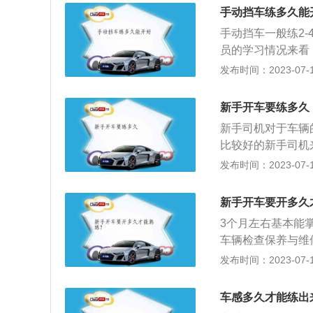
标志，但是标志却
手动挡车练多久能
这样的标志被交警
手动挡车一般练2
行。2、出发前做
员的学习情况来看
车上路前都要先检
部分都能顺利通过
发布时间：2023-07-17
下面是否有油迹，
掌握驾驶技术。新
留意车有没有异常
心态。新手上路开
条是最容易忽略，
新手开车要练多久
的判断。因此新手
尽量走平常比较熟
新手司机对于车辆
是新手开车注意事
路上行驶要记好常
比较好的新手司机
概率降到最低。3
开车容易紧张的新
发布时间：2023-07-17
好方向盘，转弯时
间，建议新手司机
态，遵守交通法规
新手开车要开多久
心情可能会比较紧
3个月左右基本能
出现操作失误的现
车辆检查保养与维
2、遵守交通法规
谨记并遵守交通法
发布时间：2023-07-17
章，所以新手司机
生交通事故的概率
对安全，也避免发
车保养。并且每次
检查，尤其是汽车
车感多久才能练出
光及雨刷，避免在