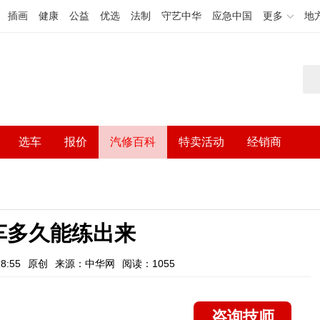
插画
健康
公益
优选
法制
守艺中华
应急中国
更多
地
选车
报价
汽修百科
特卖活动
经销商
车多久能练出来
8:55
原创
来源：中华网
阅读：1055
咨询技师