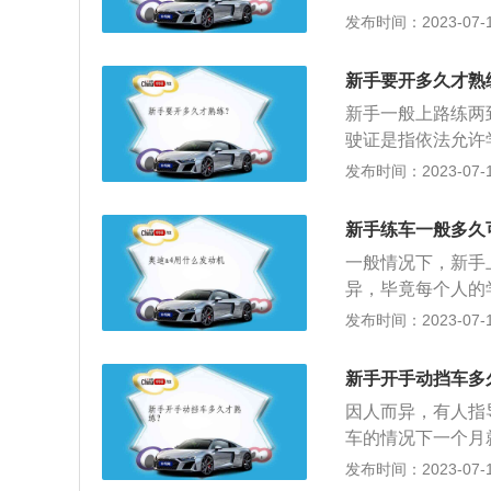
先尽量靠左、然后
发布时间：2023-07-17
下是开车的注意事
转向前一定要看后
新手要开多久才熟
转向均须看内后视
新手一般上路练两
方，不要盯着车头
驶证是指依法允许
合、待时速减到2
驶技术后，经管理
发布时间：2023-07-17
转向快打方向。
试内容：考试科目
驾驶）等三项。每
新手练车一般多久
约），预约后再考
一般情况下，新手
异，毕竟每个人的
友陪练：刚开始上
发布时间：2023-07-17
熟，此时就可以邀
身的紧张感，一方
新手开手动挡车多
况。2、熟悉的道
因人而异，有人指
里的压力会小很多
车的情况下一个月
作以及道路的基本
快，手动挡的车难
发布时间：2023-07-17
果。
贴实习标志：现在