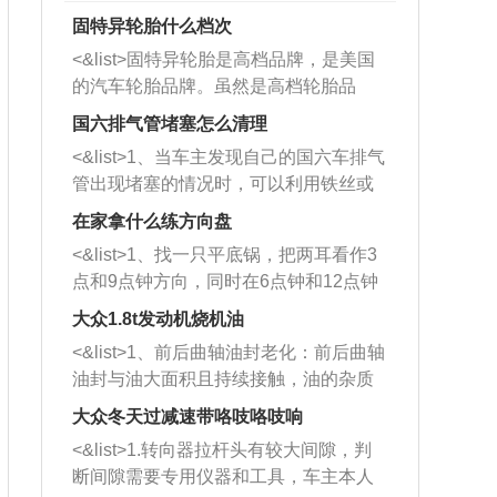
固特异轮胎什么档次
<&list>固特异轮胎是高档品牌，是美国
的汽车轮胎品牌。虽然是高档轮胎品
牌，但是中高低端的轮胎都有生产，这
国六排气管堵塞怎么清理
也是为了更好的开拓市场。
<&list>1、当车主发现自己的国六车排气
管出现堵塞的情况时，可以利用铁丝或
者是细棍，直接将杂物给取出来，如果
在家拿什么练方向盘
堵塞情况比较严重，也可以采取应急措
<&list>1、找一只平底锅，把两耳看作3
施。 <&list>2、直接利用木棍将所有的
点和9点钟方向，同时在6点钟和12点钟
杂物推到排气管里面的位置处，然后将
方向做一个标记。 <&list>2、双手握住
三元催化器拆解开，就可以将堵塞的东
大众1.8t发动机烧机油
平底锅两耳，然后往左打半圈、一圈、
西取出来。但如果是因为积碳过多引起
<&list>1、前后曲轴油封老化：前后曲轴
一圈半的练习，往右同样也要打相同的
的堵塞，就需要将三元催化器泡在草酸
油封与油大面积且持续接触，油的杂质
圈数。 <&list>3、最后强调要反复练
中进行清洗。 <&list>3、也可以利用清
和发动机内持续温度变化使其密封效果
习，这样就可以形成肌肉记忆，在真实
大众冬天过减速带咯吱咯吱响
洗剂对堵塞的情况得到解决，将清洗剂
逐渐减弱，导致渗油或漏油。<&list>2、
驾驶车辆时，不需要记忆也能打好方
放在燃油箱中，与燃油混合后，车辆启
<&list>1.转向器拉杆头有较大间隙，判
活塞间隙过大：积碳会使活塞环与缸体
向。
动时，就可以和汽油一起进入到燃烧
断间隙需要专用仪器和工具，车主本人
的间隙扩大，导致机油流入燃烧室中，