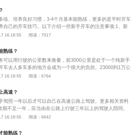
驶，请多包涵，新手龟速行驶等，这样的标志被交警看到要处
？
部门指定的带有实习字样的标志才行。2、出发前做好汽车保
多练、培养良好习惯，3-4个月基本能熟练，更多的是平时开车
定要按时做汽车保养，并且每次开车上路前都要先检查车辆的
养自己的开车技巧。以下介绍一些新手开车的注意事项:1、新
的要围着车转一圈，不仅要注意车下面是否有油迹，更要注意
时做汽车保养:每次开车上路前都要先检查车辆的状况。2、异
 16:18:55
阅读：7017
况，在新手上路开车的过程中也要留意车有没有异常情况，比
要留意汽车有没有异常情况，比如是否有抖动、异响等。3、
响等，新手开车注意事项中，这一条是最容易忽略，但是却也
走平常比较熟悉的道路，不要走陌生的道路，否则很容易迷路
量走熟悉的道路：新手开车上路，尽量走平常比较熟悉的道
能熟练？
路，否则很容易迷路或者绕远道，在路上行驶要记好常见的建
本可以用行驶的公里数来衡量，前3000公里是处于一个纯新手
对路段的记忆，不会走错路。
开车去人多车多的地方会成为一个很大的负担。23000到1万公
度会好很多。45万公里以上，开车技术达到非常熟练的程度，
 16:18:55
阅读：6764
行列。以下是新手开车注意事项：1、张贴实习标志：比如新
；新手龟速行驶等，这样的标志被交警看到要被处罚，应该张
上高速？
带有实习字样的标志才行。2、出发前做好汽车保养：新手上
手驾照一年以后才可以自己在高速公路上驾驶。更多相关资料
汽车保养。并且每次开车上路前都要先检查车辆的状况，比如
有效期不足一年，应当由在公路上行驶三年以上的驾驶人陪同。
车转一圈，不仅要注意车下面是否有油迹，更要注意四个轮子
必须在车上张贴实习的标志。否则，将受到惩罚。机动车驾驶
 16:18:55
阅读：6642
手上路开车的过程中也要留意爱车有没有异常情况，比如是否
驾驶公共汽车、营运客车，或是执行任务的警车、消防车等车
3、尽量走熟悉的道路：新手开车上路，尽量走平常比较熟悉
动车驾驶证申领和使用规定》第七十五条：驾驶人在实习期内驾
生的道路，否则很容易迷路或者绕远道。在路上行驶，要记好
才能熟练？