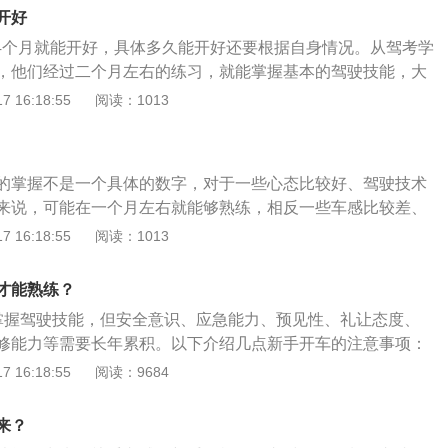
贴的五花八门，比如新手驾驶，请多包涵，新手龟速行驶等，
开好
看到要处罚，应该张贴交警部门指定的带有实习字样的标志才
-4个月就能开好，具体多久能开好还要根据自身情况。从驾考学
好汽车保养：新手上路前一定要按时做汽车保养，并且每次开
，他们经过二个月左右的练习，就能掌握基本的驾驶技能，大
查车辆的状况，比如最简单的要围着车转一圈，不仅要注意车
考试。当然，有些人对方向和距离没有把握，会用更长的时间
 16:18:55
阅读：1013
更要注意四个轮子的胎压状况，在新手上路开车的过程中也要
手开车的注意事项：1、新手上路开车，一定要有良好的开车
情况，比如是否有抖动、异响等，新手开车注意事项中，这一
车一般会比较紧张，人在非常忙乱的情况下，很容易做出错误
但是却也异常重要。3、尽量走熟悉的道路：新手开车上路，
上路前要先调整心态。2、认真遵守交通法规。遵守交通规则
悉的道路，不要走陌生道路，否则很容易迷路或者绕远道，在
的掌握不是一个具体的数字，对于一些心态比较好、驾驶技术
项中最需要注意的一个问题，这样才有可能把发生交通事故的
见的建筑，这样就能加深对路段的记忆，不会走错路。
来说，可能在一个月左右就能够熟练，相反一些车感比较差、
、行驶中操控好方向盘。新手上路，一定不能慌，要牢牢操控
手司机，从新手到熟练掌握汽车驾驶可能需要2到3个月的时
 16:18:55
阅读：1013
，一定不要转太大角度。
平时多练习，这样在开车时会简单一些。新手练车要摆正心
，出发前做好车辆检查。1、摆正心态：新手司机在开车时，
才能熟练？
张，所以在开车前需要调整好心态，避免在开车时因心情紧张
掌握驾驶技能，但安全意识、应急能力、预见性、礼让态度、
象，心态调整好之后在开车时遇到突发事件也能及时处理；
修能力等需要长年累积。以下介绍几点新手开车的注意事项：
：新手司机由于驾驶技术不是很熟练，在开车时可能会出现违
规：既要知道能做什么，也要知道不能做什么，这样才能把发
 16:18:55
阅读：9684
开车上路之前，要对交通法规有一定的了解，这样在开车时相
降到最低。出发前做好汽车保养：新手上路前一定要按时做汽
生违章；3、出发前做好车辆检查：开车之前对汽车进行全面
开车上路前都要先检查车辆的状况。
的性能方面，检查汽车的刹车性能、汽车的胎压以及汽车的灯
来？
开车过程中出现异常影响正常使用。