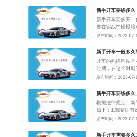
八门，比如新手驾
新手开车要练多久
罚，应该张贴交警
新手开车要多开、
养：新手上路前一
要在实战中慢慢培
状况，比如最简单
手上路前一定要按
发布时间：2023-07-17
四个轮子的胎压状
常：开车的过程中
如是否有抖动、异
开车上路时：尽量
异常重要。3、尽
新手开车一般多久
或者绕远道。
路，不要走陌生道
开车的熟练程度基
筑，这样就能加深
时期，在这个时期
里，开车的熟练程
发布时间：2023-07-17
基本上进入老司机
手驾驶，请多包涵
新手开车要练多久
贴交警部门指定的
根据法律规定，新
路前一定要按时做
如下：1.驾驶证
最简单地要围着爱
实习期间，实习者
发布时间：2023-07-17
的胎压状况。在新
人在实习期，不能
有抖动、异响等。
辆。2.根据《机
的道路，不要走陌
新手开车需要多久