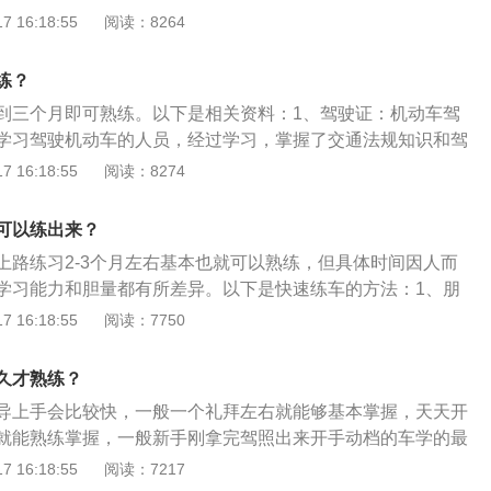
再观察右边的方法驾驶，实在不行让朋友帮忙下车看一下。以
 16:18:55
阅读：8264
项：1、看后视镜：转向或变道行驶时必须打转向灯、减速，
视镜；左转向主要看左后视镜，右转向主要看右后视镜，左右
练？
镜。2、不要盯着车头前方：畅通路上行驶时目光平视100米前
到三个月即可熟练。以下是相关资料：1、驾驶证：机动车驾
近前方。3、踩离合：通常时速在40公里以上减速不用先踩离
学习驾驶机动车的人员，经过学习，掌握了交通法规知识和驾
0公里左右时再踩离合。4、打方向：高速转向慢打方向，低速
部门考试合格，核发许可驾驶某类机动车的法律凭证。2、考
 16:18:55
阅读：8274
包括交通法规及相关知识、场地驾驶、道路驾驶（含安全文明
个科目考试前先要预约（特殊情况可通过驾考绿色通道预
可以练出来？
试。
上路练习2-3个月左右基本也就可以熟练，但具体时间因人而
学习能力和胆量都有所差异。以下是快速练车的方法：1、朋
路，别说信号灯、指示牌等规则，就连汽车的操纵部件都不
 16:18:55
阅读：7750
请驾驶经验丰富的陪练或朋友一同练车。这一方面可以解除自
买能得到朋友或陪练的指导，这样有助于更快熟悉道路的情
久才熟练？
路上练车：刚开始练车要循序渐进，在熟悉的道路上练车，心
导上手会比较快，一般一个礼拜左右就能够基本掌握，天天开
。此时可以利用这段时间去尽快熟悉车内的操作部件、驾驶操
就能熟练掌握，一般新手刚拿完驾照出来开手动档的车学的最
情况，熟悉后再到复杂的路况去练习这样会达到事半功倍的效
点就在于换挡技巧和半离合。新手开车注意事项如下：1、张
 16:18:55
阅读：7217
很多新手知道在车辆后面张贴实习标志，但是标志却贴的五花