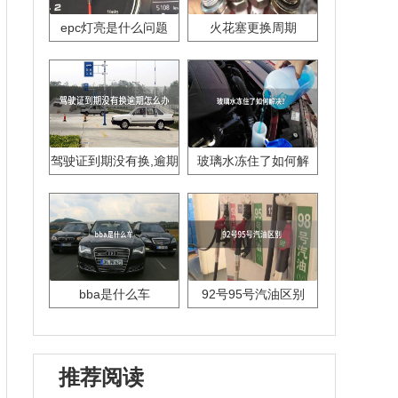
epc灯亮是什么问题
火花塞更换周期
驾驶证到期没有换,逾期
玻璃水冻住了如何解
怎么办??
决？
bba是什么车
92号95号汽油区别
推荐阅读