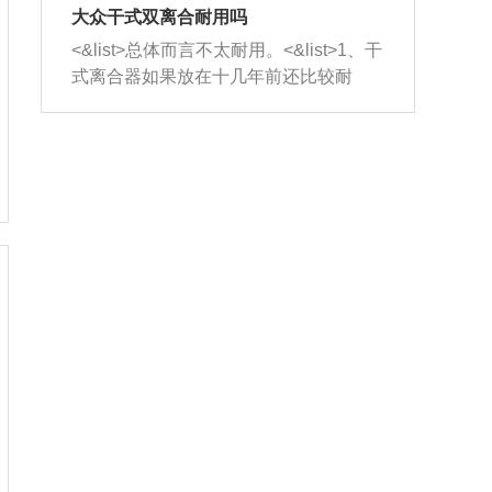
室，最后形成废气排出，就可以让三元
无法制作，需要将车辆送到修理厂或4s
造成烧机油。<&list>3、机油粘度。使用
大众干式双离合耐用吗
催化器得到清洗，排气管堵塞的情况就
店；<&list>2.车辆半轴套管防尘罩破
机油粘度过小的话，同样会有烧机油现
<&list>总体而言不太耐用。<&list>1、干
能够得到解决。
裂，破裂后会出现漏油现象，使半轴磨
象，机油粘度过小具有很好的流动性，
式离合器如果放在十几年前还比较耐
损严重，磨损的半轴容易损坏，产生异
容易窜入到气缸内，参与燃烧。<&list>
用，但是由于现在的汽车发动机动力输
响；<&list>3.稳定器的转向胶套和球头
4、机油量。机油量过多，机油压力过
出越来越高，使得干式离合器散热不足
老化，一般是使用时间过长造成的。解
大，会将部分机油压入气缸内，也会出
的缺陷也逐渐暴露出来。<&list>2、由于
决方法是更换新的质量好的转向橡胶套
现烧机油。<&list>5、机油滤清器堵塞：
干式双离合的工作环境暴露在空气中，
和球头。
会导致进气不畅，使进气压力下降，形
而离合器的散热也是通离合器罩上面的
成负压，使机油在负压的情况下吸入燃
几个小孔来进行散热。但是在行驶过程
烧室引起烧机油。<&list>6、正时齿轮或
中变速箱需要换挡，就不得不使得离合
链条磨损：正时齿轮或链条的磨损会引
器频繁工作。<&list>3、长时间的低速行
起气阀和曲轴的正时不同步。由于轮齿
驶以及过于频繁的启停，导致离合器的
或链条磨损产生的过量侧隙，使得发动
温度不断升高，而低速行驶时空气流动
机的调节无法实现：前一圈的正时和下
效率不高，无法将离合器中的热量有效
一圈可能就不一样。当气阀和活塞的运
的带走，导致离合器内部的温度不断升
动不同步时，会造成过大的机油消耗。
高，加速离合器的磨损。
解决方法：更换正时齿轮或链条。<&list
>7、内垫圈、进风口破裂：新的发动机
设计中，经常采用各种由金属和其他材