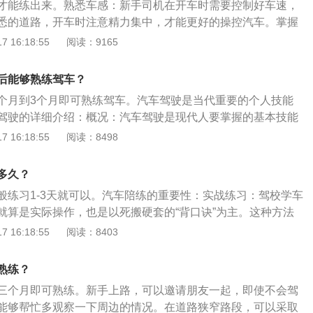
才能练出来。熟悉车感：新手司机在开车时需要控制好车速，
悉的道路，开车时注意精力集中，才能更好的操控汽车。掌握
在市区开车或者是在高速上开车，都需要控制好车距，同时通
 16:18:55
阅读：9165
车的情况，需要将汽车的速度、距离和视野结合起来，通过在
，掌握初步的车感。在转弯过程中车速和方向盘的转动角度相
后能够熟练驾车？
段时间就能体会到方向盘转多少车头会到什么位置。
个月到3个月即可熟练驾车。汽车驾驶是当代重要的个人技能
驾驶的详细介绍：概况：汽车驾驶是现代人要掌握的基本技能
driving-a-motor-vehicle）技术，要求有合格的年龄和身
 16:18:55
阅读：8498
路交通安全法律法规、有关汽车机械常识和安全驾驶知识的培
驾驶车辆的许可通过驾驶证的核发实现。这表明获取驾驶证是
多久？
的行为，必须由专门机关核发。
般练习1-3天就可以。汽车陪练的重要性：实战练习：驾校学车
就算是实际操作，也是以死搬硬套的“背口诀”为主。这种方法
路行驶来说，远远不够。而陪驾相对于驾校学车却大不相同。
 16:18:55
阅读：8403
区行驶为主要学习对象，是完全的实战练习。新手生疏：驾校
生疏，而多年没开车，就成了名副其实的“本本族”。这时陪驾
熟练？
更加肯定。
三个月即可熟练。新手上路，可以邀请朋友一起，即使不会驾
能够帮忙多观察一下周边的情况。在道路狭窄路段，可以采取