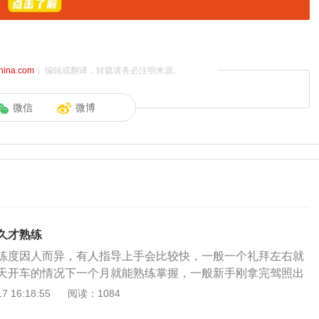
china.com
）编辑或翻译，转载请务必注明来源。
微信
微博
久才熟练
练度因人而异，有人指导上手会比较快，一般一个礼拜左右就
天开车的情况下一个月就能熟练掌握，一般新手刚拿完驾照出
的最快，手动挡的车难点就在于换挡技巧和半离合。新手开车
 16:18:55
阅读：1084
点：1、张贴实习标志：现在很多新手知道在车辆后面张贴实习