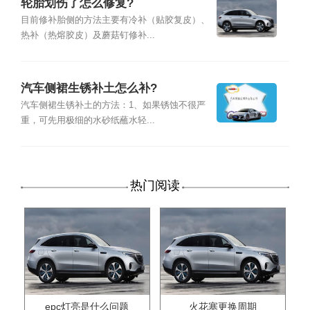
轮胎划伤了怎么修复?
目前修补胎侧的方法主要有冷补（贴胶复皮）、
热补（热熔胶皮）及蘑菇钉修补...
汽车侧裙生锈补土怎么补?
汽车侧裙生锈补土的方法：1、如果锈蚀不很严
重，可先用极细的水砂纸蘸水轻...
热门阅读
epc灯亮是什么问题
火花塞更换周期