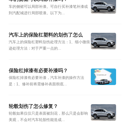
车的侧裙可以局部补漆。可自行买补漆笔补漆或
到汽配城进行局部喷漆。以下为...
汽车上的保险杠塑料的划伤了怎么
补？
汽车上的保险杠塑料划伤处理方法：1、细小微痕
迹处理方法：对于严重一点的...
保险杠掉漆有必要补漆吗？
保险杠掉漆有必要补漆，汽车补漆的操作方法
是：1、修补前将需修补表面彻底...
轮毂划伤了怎么修复？
轮毂如果仅仅只是表面被刮花，那么只是会影响
美观，不会对汽车轮胎性能造成...