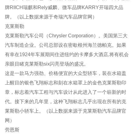
牌RIICH瑞麒和Rely威麟、微车品牌KARRY开瑞四大品
牌。（以上数据来源于奇瑞汽车品牌官网）
克莱斯勒
克莱斯勒汽车公司（Chrysler Corporation）。美国第三大
汽车制造企业。公司总部设在密歇根州海兰德帕克。如果
有幸在1924年车展期间住进纽约的卡摩多大酒店,将有机会
亲眼目睹克莱斯勒six闪亮登场的盛况。
这是一款马力强劲、价格便宜的大众型轿车，装在水箱盖
上醒目的银色飞翔标志和刻在水箱罩上的金色克莱斯勒印
章，标志着汽车工程与汽车设计从此进入了一个崭新的时
代。接下来的几年里，这种飞翔标志几乎出现在所有的克
莱斯勒小轿车上。（以上数据来源于克莱斯勒汽车品牌官
网）
劳恩斯