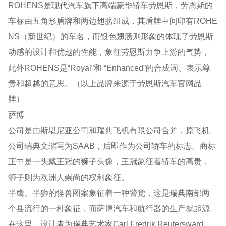
ROHENS是现代汽车旗下高端豪华轿车劳恩斯，劳恩斯的
车标由五角形盾牌和两边翅膀组成，其盾牌中间印有ROHE
NS（新世纪）的车名，而银色翅膀则形象的体现了劳恩斯
动感的设计和优越的性能，象征劳恩斯力争上游的气势，
此外ROHENS是“Royal”和 “Enhanced”的合成词、表示尊
贵和超越的意思。（以上品牌来源于劳恩斯汽车官网品
牌）
萨博
公司是由斯堪尼亚公司和瑞典飞机有限公司合并，原飞机
公司瑞典文缩写为SAAB，后即作为公司轿车的标志。商标
正中是一头戴王冠的狮子头像，王冠象征着轿车的高贵，
狮子则为欧洲人崇尚的权利象征。
半鹰、半狮的怪兽图案象征着一种警觉，这是瑞典南部两
个县流行的一种象征，而萨博汽车和航行器的生产就起源
在这里。设计者为瑞典艺术家Carl Fredrik Reutersward。