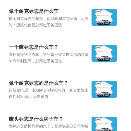
像个耐克标志是什么车
像个耐克标志的车是：迈凯轮和雷克萨斯。迈凯
轮：迈凯伦集团总部位于英国沃...
一个鹰标志是什么车？
鹰标志是宾利汽车，宾利是一家举世闻名的超豪
华汽车制造商，总部位于英国克...
像个耐克标志的是什么车？
迈凯轮P1是一款拥有超过900马力，百公里加速
仅耗时2.8秒，极速被电...
鹰头标志是什么牌子车？
鹰标志是萨博品牌的汽车，是斯堪尼亚公司和瑞