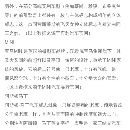
另外，在部分高端宾利车型（例如慕尚、雅骏、布鲁克兰
等）的前引擎盖上都装有一枚与主体标志构成相仿的立体
标志，这一点同劳斯莱斯的飞天女神立体标志有着异曲同
工之妙。（以上数据来源于宾利汽车官网）
MINI
宝马MINI是英国的微型车品牌，现隶属宝马集团旗下，其
又大又圆的前照灯以及平顶、短尾的设计，秉承了MINI家
族的风貌。它的标志符号像一只老鹰，十分有气魄，是一
辆风靡全球，十分有个性的小型车，十分受大众的喜爱。
（以上数据来源于MINI汽车品牌官网）
阿斯顿马丁
阿斯顿·马丁汽车标志就像一只展翅翱翔的老鹰，预示着该
公司像老鹰一样，具有从天而降的冲刺速度和远大志向。
分别注有阿斯顿、马丁英文字样，表明是一家三结义汽车