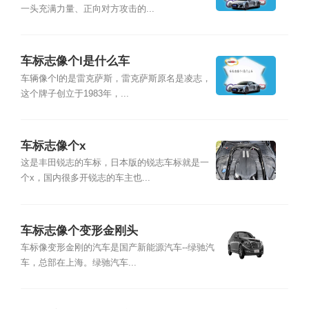
一头充满力量、正向对方攻击的...
车标志像个l是什么车
车辆像个l的是雷克萨斯，雷克萨斯原名是凌志，
这个牌子创立于1983年，...
车标志像个x
这是丰田锐志的车标，日本版的锐志车标就是一
个x，国内很多开锐志的车主也...
车标志像个变形金刚头
车标像变形金刚的汽车是国产新能源汽车--绿驰汽
车，总部在上海。绿驰汽车...