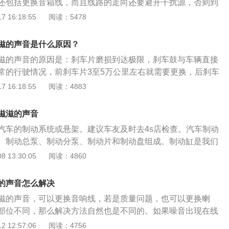
还包括更换音箱线，而且线路的走向还要避开干扰源，否则到
的电流声；2、如果是功放设备出现故障，需要找到虚接的地
 16:18:55
阅读：5478
可；3、假如喇叭的滋滋声随着油门而增大的话，功放输入信
电缆，并且电缆的网层要接地，功放电源接线位置要从后向前
滋的声音是什么原因？
接在输入端。
滋的声音的原因是：刹车片磨损到达极限，刹车鼓与车辆直接
常的行驶情况，前刹车片3至5万公里左右就需要更换，后刹车
0公里左右再进行更换。每辆汽车的行驶环境不同磨损程度也不
 16:18:55
阅读：4883
刹车片的厚度来判断是否要更换。一般新的刹车片厚度在1.5厘
端都有一个突起，大约3毫米左右，如果刹车片的厚度与这个
滋滋的声音
立即更换。
汽车的制动系统或悬架。建议车友及时去4s店检查。汽车制动
、制动总泵、制动分泵、制动片和制动盘组成。制动缸是我们
钳。如果制动钳位置不好，汽车行驶时会发出一些异常的噪
 13:30:05
阅读：4860
加油，发动机的声响比热车大。这声响听起来匀称温和，不刺
要自己检查机油。如果长时间不更换机油，或者机油变质，气
的声音怎么解决
挺杆之间的摩擦力会增大，导致汽车加油时产生异常噪音。根
滋的声音，可以更换音响线，若是质量问题，也可以更换喇
判断是汽车半轴的问题。汽车半轴在长期扭转疲劳和冲力的影
部位不同，那么解决方法自然也是不同的。如果噪音出现在线
折、歪曲破裂、花键齿磨损或歪斜等故障，导致汽车行驶到一
那么就需要加强音响线路的屏蔽性。具体可以更换音响线，另
 12:57:06
阅读：4756
时，车头有规律的抖动，并伴有咔哒声。松开油门踏板后，抖