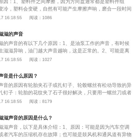
原因：1、塑料件之间摩擦，因为方向盘通常都是塑料件组
变冷，塑料会变硬，自然有可能产生摩擦声响，磨合一段时间
方向盘出现吱吱响的主要原因就是转向柱的摩擦力大，缺少润
 16:18:55
阅读：1086
以通过添加润滑油来减少摩擦力。3、转向横拉杆球头老化，
头老化，那么就会造成汽车方向盘抖动和声响的情况，这种情
滋滋的声音
向横拉杆球头，并且在更换后进行四轮定位。4、平衡杆发出
滋的声音的有以下几个原因：1、是油泵工作的声音，有时候
是减震器传出的声音，那么要检查一下平衡杆胶有没有出现松
生滋滋异响，油门越大声音越响，这是正常的。2、可能是离
平衡杆胶松动、损坏不但会在打方向时响，在过不平路面时也
掉。试着踩油门，车子如果正常运转但并不加速，这说明显打
 16:18:55
阅读：1027
杆胶松动是可以通过加垫片的方式来解决的，如果损坏就只能
片被磨薄了，若是有滋滋异响，离合器轴承可能坏掉，需要及
器平面轴承发出异响，只要打开车头盖听一下声音是不是从减
修。3、检查发动机的进气管道是否有漏气，踩油门加大进气
出，这样就知道是不是减震器的平面轴承发出的声音了，减震
声音是什么原因？
异响，检查空气滤芯安装是否到位，进气管路有无破损和松
，你可以在平面轴承上涂些黄油，如果涂后还是响，就只能更
声音的原因有轮胎夹石子或扎钉子、轮毂螺丝有松动导致的异
重新安装空气滤芯，并更换进气管。4、发动机皮带是否老化
气囊游丝问题，这个声音多由方向盘里传出。给方向盘气囊游
扎钉子：轮胎的花纹夹了石子很好解决，只要用一螺丝刀或者
更换皮带张紧器。行驶中踩油门有滋滋声的解决办法如下：
黄油如果还响那就要更换气囊游丝。方向盘介绍：汽车、轮
的石子撬出来就可以。注意因为轮胎被尖锐的物件刺入后，很
 16:18:55
阅读：8179
解决，需要检查发动机的进气管道是否有漏气，空气滤芯安装
行驶方向的轮状装置。因为没有方向盘的汽车根本就不成其为
气，这时候为了保护轮胎和保证行驶安全，要把轮胎换下，更
来自何处，发动机皮带是否老化松动、打滑。2、滋滋声要看
是用舵来控制和驾驶的。舵不能说不好，但是它会把汽车行驶
修厂看看是否要补胎，能补则补。轮毂螺丝有松动导致的异
在发动机右边一般是发电机的皮带；左边的话是节气氛的问
滋滋声音的原因是什么？
传递给驾驶者，增加其控制方向的难度。当发动机被改为安装
毂螺丝有松动，在下坡时轻点刹车，轮子会发出细微的磕磕响
可能大部分原因是因为刹车卡钳，小部分卡死导致。可能是装
由于重量的增加，驾驶员根本没有办法再用车舵来驾驶汽车
滋滋声音，以下是具体介绍：1、原因：可能是因为汽车空调
仔细去听。后轮螺丝松动，轮子的响声会通过后备箱放大，发
钳的活塞压回去时候压坏了导致一定程度卡死。
设计便应运而生，它在驾驶员与车轮之间引入的齿轮系统操作
或者汽车的压缩机存在故障；也可能是鼓风机和通风道有异物
，并且噪音会在后备厢传出。这时候在后备厢拿出工具把螺丝