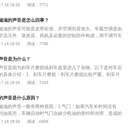
了来自道路的剧烈振动。不仅如此，好的方向盘系统还能为驾
不熟悉拆装步骤，最好还是去4s店进行维修。2、处理办法:空
 16:18:55
阅读：7771
路亲密无间的感受。
打滑，在打滑的过程中就会发出尖锐的摩擦音，检查是不是皮
是油污使皮带打滑清洁干净。如果不是需要调节压缩机的位置
滋滋的声音是怎么回事？
皮带紧一些，就可以增大摩擦力；如果是皮带松了发出异响，
滋滋的声音可能是皮带松弛，开空调负荷加大。车载空调是由
带的张紧度，太松调紧一些，皮带使用太久了就需要进行更
节流元件、蒸发器、风机及必要的控制部件构成，用于调节车
损坏，也是会存在异响，需要更换新的张紧轮。
乘员提供舒适环境的空调系统。以下是对其的扩展介绍：1、
 16:18:55
阅读：7706
：可能是压缩机皮带涨紧轮的损坏造成的响声，也有可能是压
，这响声一般在发动机仓里面。2、鼓风机的声音：不仅仅是
声音是为什么？
在开外循环的时候就会有响声，一般在手套箱里面，声音一般
声音是因为刹车片磨损或刹车盘里进入了杂物。以下是对车后
的具体介绍：1、刹车片磨损：刹车片磨损比较严重。刹车片
会出现金属异响，这声音不仅影响车辆的驾驶舒适感，而且对
 16:18:55
阅读：7243
也会有些影响，所以要去4S店进行维修或者更换。2、刹车盘
车盘里进入了杂物，比如小石头，碎钉子等，也会引起车辆行
的声音是什么原因？
滋滋的声音一般有两种原因：1.气门：如果汽车长时间没有
到油底壳，车辆启动时气门会缺少机油的密封和润滑，造成的
正常情况。2.皮带：启动时由皮带发出的异响声，这种情况就
 16:18:55
阅读：6908
否出了问题。更多相关资料如下：出现皮带异响：1.检查一下