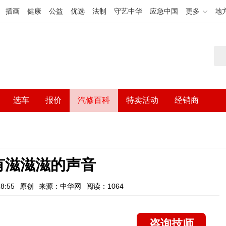
插画
健康
公益
优选
法制
守艺中华
应急中国
更多
地
选车
报价
汽修百科
特卖活动
经销商
有滋滋滋的声音
8:55
原创
来源：中华网
阅读：1064
咨询技师