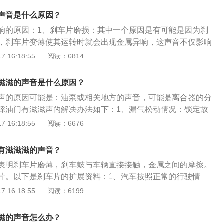
可能是由于正时皮带和正时壳摩擦的产生，可以将正时壳上面
声音是什么原因？
察异响是否消失。2.检查一下发电机皮带：可能是附件皮带产
响的原因：1、刹车片磨损：其中一个原因是有可能是因为刹
动部分松紧度调整得太紧，把发电和空调助力皮带拆下来排除
，刹车片变薄使其运转时就会出现金属异响，这声音不仅影响
出的问题。正时皮带涨紧轮有问题，通常需与正时皮带一同更
，而且对于车辆的制动性能也会有些影响，所以要去4S店进行
 16:18:55
阅读：6814
、刹车盘里进入了杂物：也有可能是因为刹车盘里进入了杂
碎钉子等，也会引起车辆行驶中有异响。3、刹车片挡板变
滋滋的声音是什么原因？
板变形，在车辆行驶过程中会蹭到旋转中的轮胎，也会发出异
声的原因可能是：油泵或相关地方的声音，可能是离合器的分
要及时到维修店进行检查维修更换。
踩油门有滋滋声的解决办法如下：1、漏气松动情况：锁定故
检查发动机的进气管道是否有漏气，空气滤芯安装是否到位，
 16:18:55
阅读：6676
发动机皮带是否老化松动、打滑。2、滋滋声要看发生在哪个
边一般是发电机的皮带；左边是节气氛的问题；有前轮刹车片
有滋滋滋的声音？
因为刹车卡钳，小部分卡死导致。可能是装上的时候把刹车卡
表明刹车片磨薄，刹车鼓与车辆直接接触，金属之间的摩擦。
候压坏了导致一定程度卡死。
片。以下是刹车片的扩展资料：1、汽车按照正常的行驶情
万公里需要更换，后刹车片可以行驶6-10公里再进行更换。2、
 16:18:55
阅读：6199
1.5厘米，且刹车片两端都有一个突起，大约3毫米，如果刹车
识持平，需要立即更换。3、感觉刹车踏板踩踏感轻，或感觉
滋的声音怎么办？