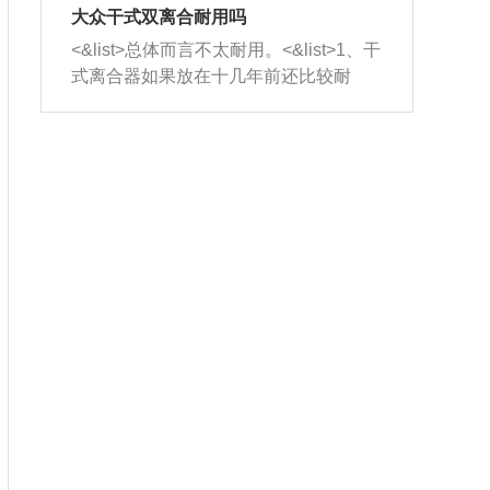
室，最后形成废气排出，就可以让三元
无法制作，需要将车辆送到修理厂或4s
造成烧机油。<&list>3、机油粘度。使用
大众干式双离合耐用吗
催化器得到清洗，排气管堵塞的情况就
店；<&list>2.车辆半轴套管防尘罩破
机油粘度过小的话，同样会有烧机油现
<&list>总体而言不太耐用。<&list>1、干
能够得到解决。
裂，破裂后会出现漏油现象，使半轴磨
象，机油粘度过小具有很好的流动性，
式离合器如果放在十几年前还比较耐
损严重，磨损的半轴容易损坏，产生异
容易窜入到气缸内，参与燃烧。<&list>
用，但是由于现在的汽车发动机动力输
响；<&list>3.稳定器的转向胶套和球头
4、机油量。机油量过多，机油压力过
出越来越高，使得干式离合器散热不足
老化，一般是使用时间过长造成的。解
大，会将部分机油压入气缸内，也会出
的缺陷也逐渐暴露出来。<&list>2、由于
决方法是更换新的质量好的转向橡胶套
现烧机油。<&list>5、机油滤清器堵塞：
干式双离合的工作环境暴露在空气中，
和球头。
会导致进气不畅，使进气压力下降，形
而离合器的散热也是通离合器罩上面的
成负压，使机油在负压的情况下吸入燃
几个小孔来进行散热。但是在行驶过程
烧室引起烧机油。<&list>6、正时齿轮或
中变速箱需要换挡，就不得不使得离合
链条磨损：正时齿轮或链条的磨损会引
器频繁工作。<&list>3、长时间的低速行
起气阀和曲轴的正时不同步。由于轮齿
驶以及过于频繁的启停，导致离合器的
或链条磨损产生的过量侧隙，使得发动
温度不断升高，而低速行驶时空气流动
机的调节无法实现：前一圈的正时和下
效率不高，无法将离合器中的热量有效
一圈可能就不一样。当气阀和活塞的运
的带走，导致离合器内部的温度不断升
动不同步时，会造成过大的机油消耗。
高，加速离合器的磨损。
解决方法：更换正时齿轮或链条。<&list
>7、内垫圈、进风口破裂：新的发动机
设计中，经常采用各种由金属和其他材