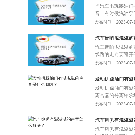
刹车吃力、刹不住
当汽车出现踩油门
音，有时候汽油泵
器的分离轴承坏掉
发布时间：2023-07-17
滑，多数是离合器
查发动机的进气管
汽车音响滋滋滋的
空气滤芯安装是否
汽车音响滋滋滋的
动、打滑，需要更
线路的走向要避开
信号线需要采用屏
发布时间：2023-07-17
前接，不能将电源
而设置的收放音装
发动机踩油门有滋
或前级放大器的弱
发动机踩油门有滋
离合器的分离轴承
装是否到位，看声
发布时间：2023-07-17
事项是：1、踏放
切配合动作敏捷；
汽车喇叭有滋滋滋
较大节气门以节省
汽车喇叭有滋滋滋
门。