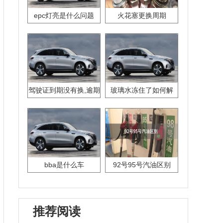
epc灯亮是什么问题
火花塞更换周期
驾驶证到期没有换,逾期
玻璃水冻住了如何解
怎么办??
决？
bba是什么车
92号95号汽油区别
推荐阅读