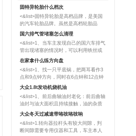
固特异轮胎什么档次
<&list>固特异轮胎是高档品牌，是美国
的汽车轮胎品牌。虽然是高档轮胎品
牌，但是中高低端的轮胎都有生产，这
国六排气管堵塞怎么清理
也是为了更好的开拓市场。
<&list>1、当车主发现自己的国六车排气
管出现堵塞的情况时，可以利用铁丝或
者是细棍，直接将杂物给取出来，如果
在家拿什么练方向盘
堵塞情况比较严重，也可以采取应急措
<&list>1、找一只平底锅，把两耳看作3
施。 <&list>2、直接利用木棍将所有的
点和9点钟方向，同时在6点钟和12点钟
杂物推到排气管里面的位置处，然后将
方向做一个标记。 <&list>2、双手握住
三元催化器拆解开，就可以将堵塞的东
大众1.8t发动机烧机油
平底锅两耳，然后往左打半圈、一圈、
西取出来。但如果是因为积碳过多引起
<&list>1、前后曲轴油封老化：前后曲轴
一圈半的练习，往右同样也要打相同的
的堵塞，就需要将三元催化器泡在草酸
油封与油大面积且持续接触，油的杂质
圈数。 <&list>3、最后强调要反复练
中进行清洗。 <&list>3、也可以利用清
和发动机内持续温度变化使其密封效果
习，这样就可以形成肌肉记忆，在真实
大众冬天过减速带咯吱咯吱响
洗剂对堵塞的情况得到解决，将清洗剂
逐渐减弱，导致渗油或漏油。<&list>2、
驾驶车辆时，不需要记忆也能打好方
放在燃油箱中，与燃油混合后，车辆启
<&list>1.转向器拉杆头有较大间隙，判
活塞间隙过大：积碳会使活塞环与缸体
向。
动时，就可以和汽油一起进入到燃烧
断间隙需要专用仪器和工具，车主本人
的间隙扩大，导致机油流入燃烧室中，