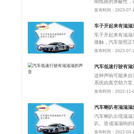
响线路的屏蔽性，
时候还是会有明显
发布时间：2023-07-17
方，并将其接好即
号线需要采用屏蔽
车子开起来有滋滋
接，而不能把电源
车子开起来有滋滋
接触，汽车按照正
片可以行驶6至1
发布时间：2023-07-17
同，可以通过观察
米左右，刹车片两
汽车低速行驶有滋
标识持平，就需要
这种声响可能来自
系统由真空助力泵
平时能看到的制动
发布时间：2022-11-08
音。如果冷车开始
耳，很正常。首先
汽车喇叭有滋滋滋
缸阀与导管、液压
汽车喇叭出现滋滋
据这个噪音，我们
叭。造成滋滋响的
响下，易于出现弯
路连接部分的话，
发布时间：2022-03-12
定速度范围再加速