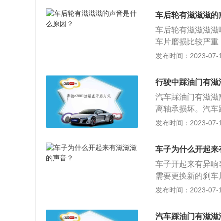
装配：这个异响有
车后轮有滋滋滋的
的螺丝松开半圈观
车后轮有滋滋滋滋
生的异响。正时传
车片磨损比较严重
是否是这两条皮带
车辆的驾驶舒适感
发布时间：2023-07-17
换。
维修或者更换。2
物，比如小石头，
行驶中踩油门有滋
形：如果刹车片挡
汽车踩油门有滋滋
响。遇到这些情况
离轴承损坏。汽车
障彻底解决，需要
发布时间：2023-07-17
看声音来自何处，
地方：在发动机右
车子为什么开起来
可能大部分原因是
车子开起来有异响
钳的活塞压回去时
需要更换新的刹车
况，前刹车片3-5
发布时间：2023-07-17
新的刹车片厚度在
片的厚度与这个标
汽车踩油门有滋滋