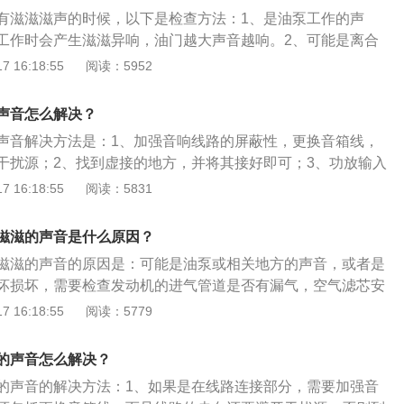
车时，表明刹车片磨损严重，厚度不够，需要及时更换。
有滋滋滋声的时候，以下是检查方法：1、是油泵工作的声
工作时会产生滋滋异响，油门越大声音越响。2、可能是离合
。试着踩油门，车子如果正常运转但并不加速，这说明显打
 16:18:55
阅读：5952
片被磨薄了，若是有滋滋异响，离合器轴承可能坏掉。3、检
道是否有漏气，踩油门加大进气量，会有漏气滋滋异响，检查
声音怎么解决？
到位，进气管路有无破损和松动。4、发动机皮带是否老化松
声音解决方法是：1、加强音响线路的屏蔽性，更换音箱线，
换皮带张紧器。
干扰源；2、找到虚接的地方，并将其接好即可；3、功放输入
蔽电缆，并且电缆的网层要接地，功放电源接线位置要从后向
 16:18:55
阅读：5831
接在输入端。汽车音响是为减轻驾驶员和乘员旅行中的枯燥感
置，其组成部分是：主机、扬声器、功放，作用是把来自音源
滋滋的声音是什么原因？
信号放大，不让音质发生改变推动音箱放声，俗称扩音机。
滋滋的声音的原因是：可能是油泵或相关地方的声音，或者是
坏损坏，需要检查发动机的进气管道是否有漏气，空气滤芯安
音来自何处，发动机皮带是否老化松动、打滑。踩油门的注意
 16:18:55
阅读：5779
油门踏板时要柔和做到轻踏缓抬；2、放松离合器要与踩油门密
3、选择的挡位要适当使发动机大部分时间运行在中等转速和
的声音怎么解决？
燃料；4、汽车行驶、熄火前应先松油门踏板不能猛轰空油
的声音的解决方法：1、如果是在线路连接部分，需要加强音