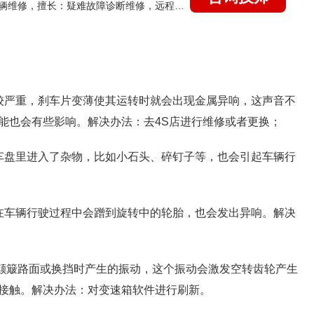
国家认证的汽车维修技师，15年德美日等各系车辆维修，擅长：疑难故障诊断维修，远程维修技术指导
较严重，刹车片变薄使其运转时就会出现金属异响，这声音不
能也会有些影响。解决办法：去4S店进行维修或者更换；
车盘里进入了杂物，比如小石头、碎钉子等，也会引起车辆行
在车辆行驶过程中会蹭到旋转中的轮胎，也会发出异响。解决
在颠簸路面或换挡时产生的振动，这个振动会激发空转齿轮产生
接触。解决办法：对变速箱软件进行刷新。