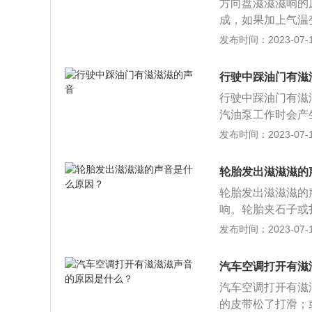
方向盘滋滋滋响的
成，如果加上气温
就好了。2、导致
发布时间：2023-07-17
滑油，这种情况可
如果转向横拉杆球
行驶中踩油门有滋
况通常都是更换转
行驶中踩油门有滋
的异响，如果并不
汽油泵工作时会产
动或损坏的现像，
合器的分离轴承坏
发布时间：2023-07-17
会发出响声，平衡
滑，多数是离合器
更换了。5、减震
时到汽修店检车维
震器顶座的位置发
轮胎发出滋滋滋的
量，会有漏气滋滋
器的平面轴承发响
轮胎发出滋滋滋的
动，需要根据检查
换了。6、方向盘
响。轮胎夹石子或
松动、打滑，需要
丝涂些黄油，涂完
铁块把花纹缝隙中
发布时间：2023-07-17
1、锁定故障彻底
船、飞机等的操纵
容易形成爆胎和漏
是否到位，看声音
汽车。最初的汽车
改备胎，然后到维
发生在哪个地方。
汽车空调打开有滋
中产生的剧烈振动
响：如果是前轮轮
题；有前轮刹车片
在车头部位之后，
汽车空调打开有滋
声，这时候要注意
上的时候把刹车卡
了。方向盘这种新
的皮带松了打滑；
出比较大的磕磕声