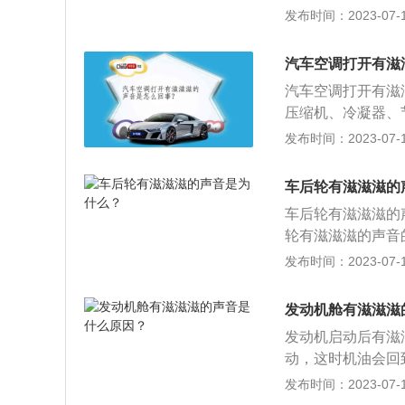
灵活，很好地隔绝
在里面。如果自己
发布时间：2023-07-17
上紧即可。
驶者带来一种与道
调皮带轮和与皮带
带上有油污，如果
汽车空调打开有滋
螺栓，使压缩机的
汽车空调打开有滋
可以用手压一下皮
压缩机、冷凝器、
换；皮带的张紧轮
内温度、湿度，给
发布时间：2023-07-17
压缩机皮带的响声
缩机有故障的响声
车后轮有滋滋滋的
开空调响声，一般
车后轮有滋滋滋的
是哒哒的声音。
轮有滋滋滋的声音
变薄使其运转时就
发布时间：2023-07-17
于车辆的制动性能
里进入了杂物：刹
发动机舱有滋滋滋
驶中有异响。
发动机启动后有滋
动，这时机油会回
滋滋声，这种属于
发布时间：2023-07-17
要及时检查皮带是