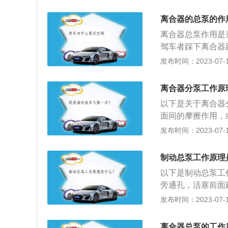
器又处在接合状态
换成液压输出到离
离合器的总泵的作
承从而使离合器实
离合器总泵作用是
器助力器连接的部
驾车者踩下离合器
机械传动中常用的
迫使分泵拉杆推动
发布时间：2023-07-17
离合器的工作是有
压解除，分离叉在
迅速和彻底，离合
离合器总泵活塞中
汽车的刹车分泵的
离合器分泵工作原
旋转，进油阀装入
车中常用的离合器
以下是关于离合器
中。
面间的摩擦作用，
（电磁离合器）逐
发布时间：2023-07-17
合器(简称为摩擦
之间的摩擦传递给
制动总泵工作原理
盘通过部件的变速
以下是制动总泵工
旁通孔，活塞前面
动踏板时：总泵活
发布时间：2023-07-17
回位之后，多余的
面，使活塞前面的
离合器总泵的工作