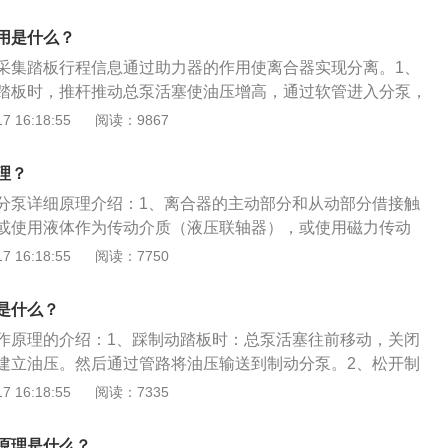
。离合器总泵的作用：离合器总泵是将离合器踏板产生的力转
合器分泵，离合器分泵将液压转换成推力，推动离合器分离轴
用是什么？
现分离。离合器总泵是连接在离合器脚踏板并通过油管与离合
采集踏板行程信息通过助力器的作用使离合器实现分离。1、
分，它的作用是使踏板通过助力器的作用实现分离。离合器是
踏板时，推杆推动总泵活塞使油压增高，通过软管进入分泵，
部件，可以将汽车上的传动系统随时分离或接合，但是汽车对
分离叉，将分离轴承推向前；当驾车者松开离合器踏板时，液
 16:18:55
阅读：9867
要求的，汽车在行驶过程中换挡，要求离合器接合平稳，分离
回位弹簧作用下逐渐退回原位，离合器又处在接合状态。2、
器必须具有良好的耐磨性和散热性。离合器的总泵和分泵，与
部有一个径向长圆通孔，限向螺钉穿过活塞长圆孔，防止活塞
原理是一样的，都是利用油压的原理，使离合器达到分离。汽
理？
活塞左端轴向孔中，进油阀座通过活塞表面的直孔插在活塞孔
分为牙嵌式和摩擦式两类。
分泵详细原理介绍：1、离合器的主动部分和从动部分借接触
或使用液体作为传动介质（液压联轴器），或使用磁力传动
渐接合。2、目前在汽车上广泛采用的是用弹簧压紧的摩擦离
 16:18:55
阅读：7750
离合器)。发动机发出的扭矩通过飞轮与压力盘和从动盘接触面
从动盘。当驾驶员踩下离合器踏板时，膜片弹簧的大端驱动压
是什么？
器向后移动。此时从动部分与主动部分分离。
作原理的介绍：1、踩制动踏板时：总泵活塞往前移动，关闭
建立油压。然后通过管路将油压输送到制动分泵。2、松开制
塞在油压和回位弹簧的作用下回位，制动系统压力下降，活塞
 16:18:55
阅读：7335
油回到油壶。3、两脚制动时：油壶的油从补偿孔进到活塞前
油增多，然后在制动时，制动力增加。拓展资料：以下是制动
原理是什么？