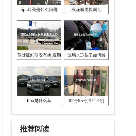
epc灯亮是什么问题
火花塞更换周期
驾驶证到期没有换,逾期
玻璃水冻住了如何解
怎么办??
决？
bba是什么车
92号95号汽油区别
推荐阅读