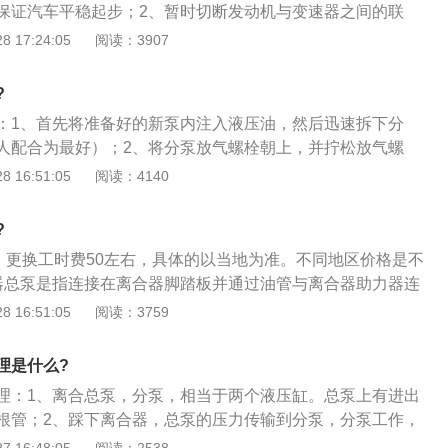
保证汽车平稳起步；2、暂时切断发动机与变速器之间的联
少换挡时的冲击；3、当汽车紧急制动时能起分离作用，防止
 17:24:05
阅读：3907
过载，起到一定的保护作用。
?
：1、首先将准备好的新泵内注入液压油，然后迅速拆下分
人配合为最好）；2、将分泵放气螺栓朝上，并拧松放气螺
活塞，使分泵内的空气溢出，锁紧放气螺栓。注意，在此之前
 16:51:05
阅读：4140
方法排气；3、如果只是更换皮碗，应将皮碗事先装入另找的
损坏的活塞后，迅速装入新件。注意，取出和装入活塞时，应
?
液压油漏出。然后用上述方法排气。
右，更换工时费50左右，具体的以当地为准。不同地区价格是不
器总泵是指连接在离合器脚踏板并通过油管与离合器助力器连
采集踏板行程信息通过助力器的作用使离合器实现分离；2、
 16:51:05
阅读：3759
踏板时，推杆推动总泵活塞使油压增高，通过软管进入分泵，
分离叉，将分离轴承推向前；当驾车者松开离合器踏板时，液
理是什么?
回位弹簧作用下逐渐退回原位，离合器又处在接合状态；3、
理：1、离合总泵，分泵，相当于两个液压缸。总泵上有进出
部有一个径向长圆通孔，限向螺钉穿过活塞长圆孔，防止活塞
根管；2、踩下离合器，总泵的压力传输到分泵，分泵工作，
活塞左端轴向孔中，进油阀座通过活塞表面的直孔插在活塞孔
压盘及片脱离飞轮，这时就可以开始换挡。松开离合器，分泵