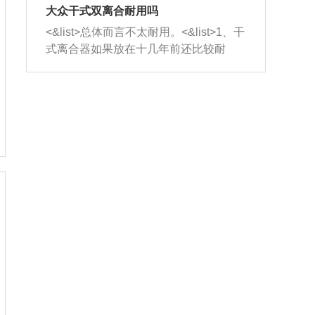
室，最后形成废气排出，就可以让三元
无法制作，需要将车辆送到修理厂或4s
造成烧机油。<&list>3、机油粘度。使用
大众干式双离合耐用吗
催化器得到清洗，排气管堵塞的情况就
店；<&list>2.车辆半轴套管防尘罩破
机油粘度过小的话，同样会有烧机油现
<&list>总体而言不太耐用。<&list>1、干
能够得到解决。
裂，破裂后会出现漏油现象，使半轴磨
象，机油粘度过小具有很好的流动性，
式离合器如果放在十几年前还比较耐
损严重，磨损的半轴容易损坏，产生异
容易窜入到气缸内，参与燃烧。<&list>
用，但是由于现在的汽车发动机动力输
响；<&list>3.稳定器的转向胶套和球头
4、机油量。机油量过多，机油压力过
出越来越高，使得干式离合器散热不足
老化，一般是使用时间过长造成的。解
大，会将部分机油压入气缸内，也会出
的缺陷也逐渐暴露出来。<&list>2、由于
决方法是更换新的质量好的转向橡胶套
现烧机油。<&list>5、机油滤清器堵塞：
干式双离合的工作环境暴露在空气中，
和球头。
会导致进气不畅，使进气压力下降，形
而离合器的散热也是通离合器罩上面的
成负压，使机油在负压的情况下吸入燃
几个小孔来进行散热。但是在行驶过程
烧室引起烧机油。<&list>6、正时齿轮或
中变速箱需要换挡，就不得不使得离合
链条磨损：正时齿轮或链条的磨损会引
器频繁工作。<&list>3、长时间的低速行
起气阀和曲轴的正时不同步。由于轮齿
驶以及过于频繁的启停，导致离合器的
或链条磨损产生的过量侧隙，使得发动
温度不断升高，而低速行驶时空气流动
机的调节无法实现：前一圈的正时和下
效率不高，无法将离合器中的热量有效
一圈可能就不一样。当气阀和活塞的运
的带走，导致离合器内部的温度不断升
动不同步时，会造成过大的机油消耗。
高，加速离合器的磨损。
解决方法：更换正时齿轮或链条。<&list
>7、内垫圈、进风口破裂：新的发动机
设计中，经常采用各种由金属和其他材