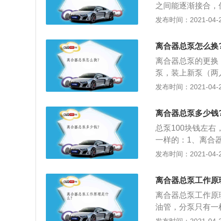
之间能逐渐接合，
系，便于换挡和减
发布时间：2021-04-28
变速器等传动系统
离合器总泵怎么换
离合器总泵的更换
泵，装上新泵（两
栓，向里推动分泵
发布时间：2021-04-28
最好不要用踩踏的
分泵活塞上，取出
离合器总泵多少钱
将泵口朝上，防止
总泵100块钱左
一样的：1、离合
接的部分，作用是
发布时间：2021-04-28
驾车者踩下离合器
迫使分泵拉杆推动
离合器总泵工作原
压解除，分离叉在
离合器总泵工作原
离合器总泵活塞中
油管，分泵只有一
旋转，进油阀装入
分离拨叉将离合器