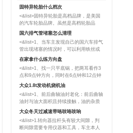
固特异轮胎什么档次
<&list>固特异轮胎是高档品牌，是美国
的汽车轮胎品牌。虽然是高档轮胎品
牌，但是中高低端的轮胎都有生产，这
国六排气管堵塞怎么清理
也是为了更好的开拓市场。
<&list>1、当车主发现自己的国六车排气
管出现堵塞的情况时，可以利用铁丝或
者是细棍，直接将杂物给取出来，如果
在家拿什么练方向盘
堵塞情况比较严重，也可以采取应急措
<&list>1、找一只平底锅，把两耳看作3
施。 <&list>2、直接利用木棍将所有的
点和9点钟方向，同时在6点钟和12点钟
杂物推到排气管里面的位置处，然后将
方向做一个标记。 <&list>2、双手握住
三元催化器拆解开，就可以将堵塞的东
大众1.8t发动机烧机油
平底锅两耳，然后往左打半圈、一圈、
西取出来。但如果是因为积碳过多引起
<&list>1、前后曲轴油封老化：前后曲轴
一圈半的练习，往右同样也要打相同的
的堵塞，就需要将三元催化器泡在草酸
油封与油大面积且持续接触，油的杂质
圈数。 <&list>3、最后强调要反复练
中进行清洗。 <&list>3、也可以利用清
和发动机内持续温度变化使其密封效果
习，这样就可以形成肌肉记忆，在真实
大众冬天过减速带咯吱咯吱响
洗剂对堵塞的情况得到解决，将清洗剂
逐渐减弱，导致渗油或漏油。<&list>2、
驾驶车辆时，不需要记忆也能打好方
放在燃油箱中，与燃油混合后，车辆启
<&list>1.转向器拉杆头有较大间隙，判
活塞间隙过大：积碳会使活塞环与缸体
向。
动时，就可以和汽油一起进入到燃烧
断间隙需要专用仪器和工具，车主本人
的间隙扩大，导致机油流入燃烧室中，