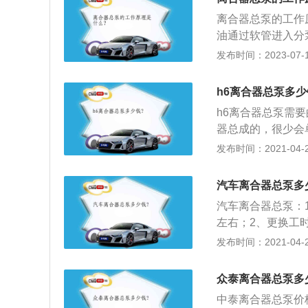
总泵的内容介绍：
离合器总泵的工作
动液（或气体）传
油通过软管进入分
活塞式液压缸，它
板后液压解除，分
发布时间：2023-07-17
单腔和双腔式两种
合器总泵是通过油
实现分离。离合器
h6离合器总泵多少
栓，推动活塞，使
h6离合器总泵需要
器总成的，很少会
损；2、长城h6正
发布时间：2021-04-28
当地价格有差异，
清楚；离合器压板
汽车离合器总泵多
汽车离合器总泵：
左右；2、更换工
买一个，然后到维
发布时间：2021-04-28
可以省很多钱。
众泰离合器总泵多
中泰离合器总泵价