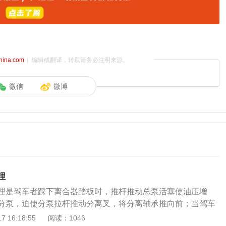
china.com
）编辑或翻译，转载请务必注明来源。
微信
微博
理
理是驾车者踩下离合器踏板时，推杆推动总泵活塞使油压增
分泵，迫使分泵拉杆推动分离叉，将分离轴承推向前；当驾车
时，液压解除，分离叉在回位弹簧作用下逐渐退回原位，离合
 16:18:55
阅读：1046