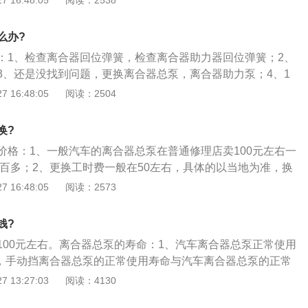
 16:48:05
阅读：2538
压盘及片和飞轮接触，动力传输继续，分泵的油回流进油壶；
分离不彻底时，需要检测离合器总泵，分泵有无渗漏油现象，
么办?
降低磨损。其他做相应检查。
：1、检查离合器回位弹簧，检查离合器助力器回位弹簧；2、
3、还是没找到问题，更换离合器总泵，离合器助力泵；4、1
，一眼就能看出。3比较麻烦，建议先换总泵，因为便宜简单。
 16:48:05
阅读：2504
问题，一旦是2出了问题，工程更大。
换?
价格：1、一般汽车的离合器总泵在普通修理店卖100元左右一
一百多；2、更换工时费一般在50左右，具体的以当地为准，换
块钱；3、可以去汽配城自己买一个，然后到维修厂里换，给
 16:48:05
阅读：2573
般越大的汽配城越便宜，这样可以省很多钱。
钱?
100元左右。离合器总泵的寿命：1、汽车离合器总泵正常使用
公里，手动挡离合器总泵的正常使用寿命与汽车离合器总泵的正常
2、离合器总泵使用时要注意在驱动过程中脚不要放在离合器
 13:27:03
阅读：4130
掌握接触点，不高速用低速挡行驶；3、自动挡车在驾驶过程