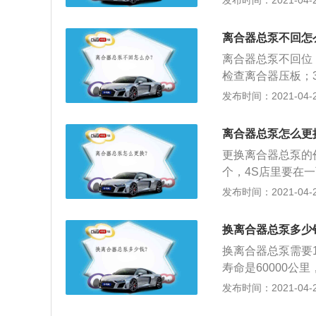
发布时间：2021-04-27
中。
停止工作，离合器
3、当换挡困难，
离合器总泵不回怎
有问题及时解决，
离合器总泵不回位
检查离合器压板；
和2都是很简单的
发布时间：2021-04-27
当然，2只是找到
离合器总泵怎么更
更换离合器总泵的
个，4S店里要在
好大概一百多两百
发布时间：2021-04-27
点工时就可以，一
换离合器总泵多少
换离合器总泵需要
寿命是60000
使用有很大关系；
发布时间：2021-04-27
踏板上，起步时要