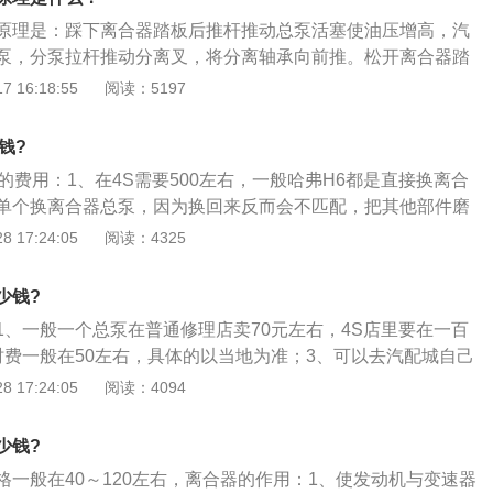
1、制动总泵也称为制动主油（气），它的主要作用是推动制
原理是：踩下离合器踏板后推杆推动总泵活塞使油压增高，汽
输至各个制动分泵之中推动活塞。2、制动主缸属于单向作用
泵，分泵拉杆推动分离叉，将分离轴承向前推。松开离合器踏
的作用是将踏板机构输入的机械能转换成液压能。制动主缸分
离叉在回位弹簧作用下退回原位，使离合器处在接合状态。离
 16:18:55
阅读：5197
，分别用于单回路和双回路液压制动系统。
管与离合器助力器连接的部分，其作用是通过助力器使离合器
总泵的维护方法是：1、将液压油注入泵内；2、拧松放气螺
钱?
泵内的空气溢出；3、固定放气螺栓。
的费用：1、在4S需要500左右，一般哈弗H6都是直接换离合
单个换离合器总泵，因为换回来反而会不匹配，把其他部件磨
厂的离合器总泵江苏汽配城报价180元，维修店更换工时80元。
 17:24:05
阅读：4325
仅供参考；3、离合器故障：离合器片磨损严重，导致切合不
失效，导致突然变轻；离合器总泵和副泵故障引起。
少钱?
1、一般一个总泵在普通修理店卖70元左右，4S店里要在一百
时费一般在50左右，具体的以当地为准；3、可以去汽配城自己
修厂里换，给点工时就可以，一般越大的汽配城越便宜，这样
 17:24:05
阅读：4094
少钱?
格一般在40～120左右，离合器的作用：1、使发动机与变速器