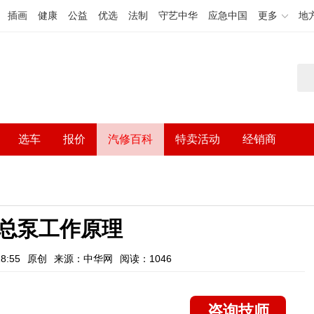
插画
健康
公益
优选
法制
守艺中华
应急中国
更多
地
选车
报价
汽修百科
特卖活动
经销商
总泵工作原理
8:55
原创
来源：中华网
阅读：1046
咨询技师