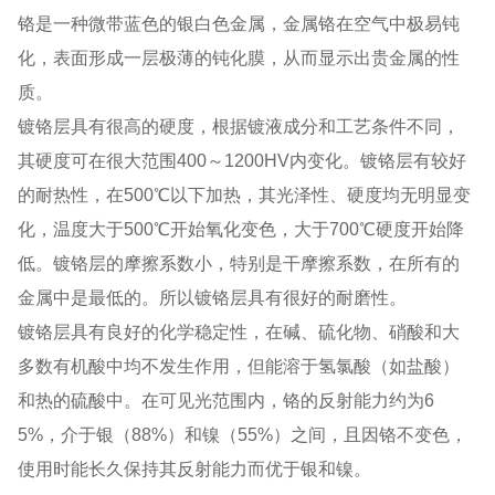
铬是一种微带蓝色的银白色金属，金属铬在空气中极易钝
化，表面形成一层极薄的钝化膜，从而显示出贵金属的性
质。
镀铬层具有很高的硬度，根据镀液成分和工艺条件不同，
其硬度可在很大范围400～1200HV内变化。镀铬层有较好
的耐热性，在500℃以下加热，其光泽性、硬度均无明显变
化，温度大于500℃开始氧化变色，大于700℃硬度开始降
低。镀铬层的摩擦系数小，特别是干摩擦系数，在所有的
金属中是最低的。所以镀铬层具有很好的耐磨性。
镀铬层具有良好的化学稳定性，在碱、硫化物、硝酸和大
多数有机酸中均不发生作用，但能溶于氢氯酸（如盐酸）
和热的硫酸中。在可见光范围内，铬的反射能力约为6
5%，介于银（88%）和镍（55%）之间，且因铬不变色，
使用时能长久保持其反射能力而优于银和镍。