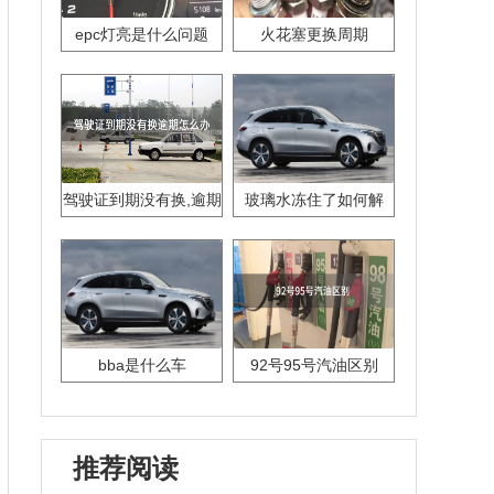
epc灯亮是什么问题
火花塞更换周期
驾驶证到期没有换,逾期
玻璃水冻住了如何解
怎么办??
决？
bba是什么车
92号95号汽油区别
推荐阅读