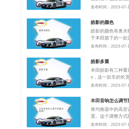
高音加7。这是B
发布时间：2023-07-17
之一，其音质优越
单元大声场，能够
皓影的颜色
码感比较强，很适
皓影的颜色有奥夫
器多的情况能够让
于本田旗下的一款紧
高。还将备胎作为
是：4634mm、18
发布时间：2023-07-17
觉。
精英版皓影前悬架
2.0l自然吸气发动
皓影多重
m。（数据来源于
本田皓影有三种重量分
黑框装饰，幻夜版
v，这一款车的长宽高
采用了熏黑镀铬，
米。皓影的生产厂
发布时间：2023-07-17
贵夺目，迎合年轻
立。是由中国广州
成为年轻人的本色
方约定的合作期限
的光线下会发生变
丰田音响怎么调节
格栅采用大量镀铬
观设计，可以说毫
将均衡器中的高音
用突出前后轮眉和
置。这个调整方式
部分，采用双边双出
式、戏曲模式等。
发布时间：2023-07-17
动机。其最大功率为1