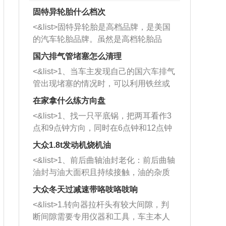
固特异轮胎什么档次
<&list>固特异轮胎是高档品牌，是美国
的汽车轮胎品牌。虽然是高档轮胎品
牌，但是中高低端的轮胎都有生产，这
国六排气管堵塞怎么清理
也是为了更好的开拓市场。
<&list>1、当车主发现自己的国六车排气
管出现堵塞的情况时，可以利用铁丝或
者是细棍，直接将杂物给取出来，如果
在家拿什么练方向盘
堵塞情况比较严重，也可以采取应急措
<&list>1、找一只平底锅，把两耳看作3
施。 <&list>2、直接利用木棍将所有的
点和9点钟方向，同时在6点钟和12点钟
杂物推到排气管里面的位置处，然后将
方向做一个标记。 <&list>2、双手握住
三元催化器拆解开，就可以将堵塞的东
大众1.8t发动机烧机油
平底锅两耳，然后往左打半圈、一圈、
西取出来。但如果是因为积碳过多引起
<&list>1、前后曲轴油封老化：前后曲轴
一圈半的练习，往右同样也要打相同的
的堵塞，就需要将三元催化器泡在草酸
油封与油大面积且持续接触，油的杂质
圈数。 <&list>3、最后强调要反复练
中进行清洗。 <&list>3、也可以利用清
和发动机内持续温度变化使其密封效果
习，这样就可以形成肌肉记忆，在真实
大众冬天过减速带咯吱咯吱响
洗剂对堵塞的情况得到解决，将清洗剂
逐渐减弱，导致渗油或漏油。<&list>2、
驾驶车辆时，不需要记忆也能打好方
放在燃油箱中，与燃油混合后，车辆启
<&list>1.转向器拉杆头有较大间隙，判
活塞间隙过大：积碳会使活塞环与缸体
向。
动时，就可以和汽油一起进入到燃烧
断间隙需要专用仪器和工具，车主本人
的间隙扩大，导致机油流入燃烧室中，