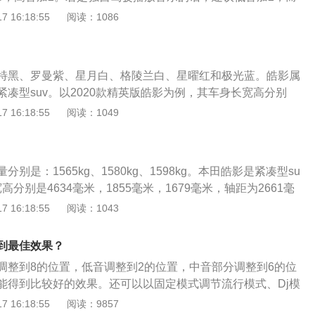
OSE音响在不同场景下的最佳设置。BOSE音响是全球十大音响
 16:18:55
阅读：1086
清透，是不少豪华汽车会选择安装的音响。它的优点主要是小
使用很小的扬声器来营造出大喇叭才有的感觉。BOSE音响数
合听电子音乐和流行音乐。它的扬声器数量普遍比较多，扬声
特黑、罗曼紫、星月白、格陵兰白、星曜红和极光蓝。皓影属
低中高频均匀分布，彼此之间互不干扰，所以音质相对比较
凑型suv。以2020款精英版皓影为例，其车身长宽高分别
低音单元的腔体，打开音响以后就能营造出一种低音炮的感
55mm、1679mm，轴距为2661mm，油箱容积为53l。2020款
 16:18:55
阅读：1049
是麦弗逊式独立悬架，后悬架是多连杆式独立悬架，其搭载了
机，最大马力是146ps，最大功率是107kw，最大扭矩是175N·
皓影汽车官网）车身颜色是奥夫特黑。普通版皓影大灯也是有
别是：1565kg、1580kg、1598kg。本田皓影是紧凑型su
在此基础上会更突出前脸黑色的层次感和光影美感，比如中间
分别是4634毫米，1855毫米，1679毫米，轴距为2661毫
有一种古铜色的渐变感。罗曼紫，皓影的本色外观主打色，高
商是广汽本田。广汽本田汽车有限公司是1998年7月1日正式成
 16:18:55
阅读：1043
人“不从众、跟随本心喜好”的本色特质。罗曼紫的皓影，自然
汽车集团公司和日本本田技研工业株式会社共同出资建立，双
之选。星月白是普通的白色漆，而格陵兰白是金属漆，在不同
为30年，双方各占公司股份50%。外观设计：本田皓影前进气
化。阳光底下，星耀红配色格外耀眼，配合皓影运动年轻的外
到最佳效果？
饰条进行装饰，并且与两侧前大灯组相连。车身侧面，该车采
无违和感，特别适合追求个性出行的年轻用户。
调整到8的位置，低音调整到2的位置，中音部分调整到6的位
收紧车门的设计；尾部方面，采用扁平化L型尾灯设计；排气
能得到比较好的效果。还可以以固定模式调节流行模式、Dj模
的布局。动力系统：本田皓影搭载L15BT型1.5T涡轮增压发
广汽丰田旗下的凯美瑞车型自1982年创立以来，在销售方面都
 16:18:55
阅读：9857
42kW（193PS），峰值扭矩为243N·m，匹配CVT变速