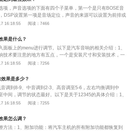
应速度提升，增加160赫兹段让音效更加厚实饱满。
选项，声音选项的下面有四个子菜单，第一个是只有BOSE音
单，DSP设置第一项是音场定位，声音的来源可以设置为前排或
内的人数比较少，可以调节前排音响，如果车内人员比较多，
 16:18:55
阅读：7466
。以下是关于音响技术指标的介绍：1、输出功率：现在的主
多数为音乐功率，在40W~60W之间，功率不能太大。2、频率
效果是什么？
的频率范围在20Hz~20KHz之间，因此该指标最少要达到这
入面板上的menu进行调节。以下是汽车音响的相关介绍：1、
越好。3、信噪比：该指标指音乐信号和噪声的比例，一般高
响技术要注意的地方有五点，一个是安装尺寸和安装技术，一
0DB以上，该数值越大越好。4、谐波失真（THD）：该指标体
震技术，一个是音质的处理技术，一个是抗干扰技术，还有刚
 16:18:55
阅读：7256
度，数值越小说明还原度越高，音响效果也就越好。
的主动降噪技术。2、信号线的选择：要求抗干扰性好，能减
良好，接头处要防止氧化。一些顶级的信号线往往采用专用合
佳效果是多少？
头，并在插头表面镀金以防止氧化。3、高功率输出的原则：
音调到8-9、中音调到2-3、高音调至5-6，左右均衡调到中
原则是音响系统，主机或功放的输出功率必须设置，因为其较
至中间，调节的状态最好。以下是关于12345的具体介绍：1、
表明它们能够控制的音频线性范围，这也意味着它更受驱动扬
级搭载的是一台1.5T涡轮增压发动机，这台发动机的最大功率为
 16:18:55
阅读：7255
率功放不仅容易变形，能引起燃烧更多的功放或喇叭线圈。
矩为280牛米。2、传动方面：奔驰c级匹配的是9挡手自一体变速
，这款车同时还搭载了48V轻混系统，这套系统可以回收汽车
效果怎么调？
同时为汽车提供强大的动力。相对于同级别的车型，奔驰c260
整方法：1、附加功能：将汽车主机的所有附加功能都恢复到
秀。奔驰c260采用的这套动力系统不仅可以为汽车提供强劲的