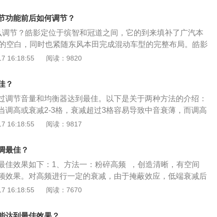
，丰田汽车已经获得了世界上超过2000万车主的信赖。丰田凯
6.8L/100km。
新概念进行打造，在新车型上拥有更为优雅的气质。
节功能前后如何调节？
么调节？皓影定位于缤智和冠道之间，它的到来填补了广汽本
中的空白，同时也紧随东风本田完成混动车型的完整布局。皓影
不同主要集中在中央扶手和杯架位置，第二代的HondaConnect
 16:18:55
阅读：9820
P以及语音控制功能。2、方向盘位置调整：拉起压力杆并启动
可以手动调整方向盘的位置。当方向盘移动到所需位置时，按
佳？
向盘。有些型号使用电动开关，可直接调节前、后、左、右方
过调节音量和均衡器达到最佳。以下是关于两种方法的介绍：
当调高或衰减2-3格，衰减超过3格容易导致中音衰薄，而调高
效失真;低音由于强劲有力，可以根据个人喜好进行调节，如果
 16:18:55
阅读：9817
议低音降低2格避免听觉疲劳。调节均衡器：高音增益1格，中
衰减2格，车载音响才能达到最佳效果。根据曲风的不同还可以
调最佳？
音增益4格，中音衰减4格，低音增益4格)，如果配有其他模式
最佳效果如下：1、方法一：粉碎高频 ，创造清晰，有空间
效果等)可以直接选用。
频效果。对高频进行一定的衰减，由于掩蔽效应，低端衰减后
细腻和空间感。2、方法二：收紧超低频 ，创造爽快，干净的
 16:18:55
阅读：7670
声音收紧不要拖泥带水，大幅度衰减低音残留后会变得干净清
加厚中低频，创造快速、饱满的中低频效果。切掉60赫兹以下
能达到最佳效果？