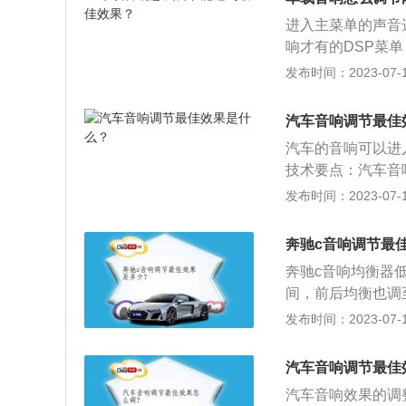
的频段，让低端反
进入主菜单的声音
响才有的DSP菜
者是全车，如果车
发布时间：2023-07-17
可以调节全部音响
机所标的功率绝大
汽车音响调节最佳
响应：人耳所能听到
汽车的音响可以进
个数值，而且越宽
技术要点：汽车音
档汽车音响都在9
个是音响本身的避
发布时间：2023-07-17
现声音再现的还原
刚在汽车领域运用
少信号衰减，接触
奔驰c音响调节最
金材料、卡环式插
奔驰c音响均衡器低
高功率输出所谓的
间，前后均衡也调
高的输出功率，这
动力方面：奔驰c
发布时间：2023-07-17
声器。声音，小功
135kw，最大扭
箱，值得一提的是
汽车音响调节最佳
产生多余的动力，
汽车音响效果的调
的油耗表现非常优