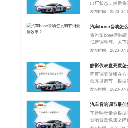
出厂状态，然后将
动力，同时还能提
到过半的位置，这
发布时间：2023-07-17
低音。3、前声场
碟片，再将主机音
汽车bose音响怎
声场设置在HP状态，
将汽车bose音
低音调整等。以下
（auto-aud
发布时间：2023-07-17
使用的是汽车调幅
机和兼容DCC、
皓影仪表盘亮度怎
扬声器、功放三部
亮度调节旋钮在方
要发出什么样的声
盘亮度调节，根据
表盘instrume
发布时间：2023-07-17
有屏式仪表盘、框
映车辆各系统工作
汽车音响调节最佳
指示灯、前后雾灯
车音响音量会根据
表有车速里程表、
音响音量也随之降
车仪表盘的面膜下
直至听到“嘀”一声