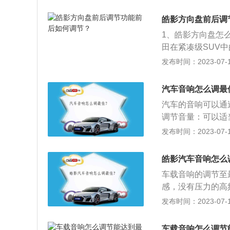
很优秀。至今为止
箱，工信部油耗为6.4-
美瑞采用了丰田最
皓影方向盘前后调
1、皓影方向盘怎
田在紧凑级SUV
的内饰与CR-V的
发布时间：2023-07-17
系统支持在线AP
调整模式。此时，
汽车音响怎么调最
下压力杆以锁定方
汽车的音响可以通
向。
调节音量：可以适
超过3格会导致音
发布时间：2023-07-17
长时间听音乐，建
音增益2格，低音
皓影汽车音响怎么
选着摇滚效果(高
车载音响的调节至
(舞曲效果、爵士
感，没有压力的高
可以突出高频段的
发布时间：2023-07-17
超低频效果。先把
爽。3、方法三：
车载音响怎么调节