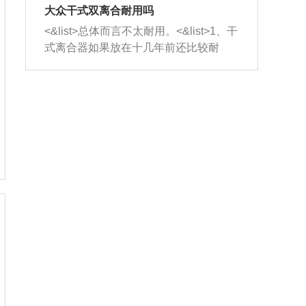
室，最后形成废气排出，就可以让三元
无法制作，需要将车辆送到修理厂或4s
造成烧机油。<&list>3、机油粘度。使用
大众干式双离合耐用吗
催化器得到清洗，排气管堵塞的情况就
店；<&list>2.车辆半轴套管防尘罩破
机油粘度过小的话，同样会有烧机油现
<&list>总体而言不太耐用。<&list>1、干
能够得到解决。
裂，破裂后会出现漏油现象，使半轴磨
象，机油粘度过小具有很好的流动性，
式离合器如果放在十几年前还比较耐
损严重，磨损的半轴容易损坏，产生异
容易窜入到气缸内，参与燃烧。<&list>
用，但是由于现在的汽车发动机动力输
响；<&list>3.稳定器的转向胶套和球头
4、机油量。机油量过多，机油压力过
出越来越高，使得干式离合器散热不足
老化，一般是使用时间过长造成的。解
大，会将部分机油压入气缸内，也会出
的缺陷也逐渐暴露出来。<&list>2、由于
决方法是更换新的质量好的转向橡胶套
现烧机油。<&list>5、机油滤清器堵塞：
干式双离合的工作环境暴露在空气中，
和球头。
会导致进气不畅，使进气压力下降，形
而离合器的散热也是通离合器罩上面的
成负压，使机油在负压的情况下吸入燃
几个小孔来进行散热。但是在行驶过程
烧室引起烧机油。<&list>6、正时齿轮或
中变速箱需要换挡，就不得不使得离合
链条磨损：正时齿轮或链条的磨损会引
器频繁工作。<&list>3、长时间的低速行
起气阀和曲轴的正时不同步。由于轮齿
驶以及过于频繁的启停，导致离合器的
或链条磨损产生的过量侧隙，使得发动
温度不断升高，而低速行驶时空气流动
机的调节无法实现：前一圈的正时和下
效率不高，无法将离合器中的热量有效
一圈可能就不一样。当气阀和活塞的运
的带走，导致离合器内部的温度不断升
动不同步时，会造成过大的机油消耗。
高，加速离合器的磨损。
解决方法：更换正时齿轮或链条。<&list
>7、内垫圈、进风口破裂：新的发动机
设计中，经常采用各种由金属和其他材