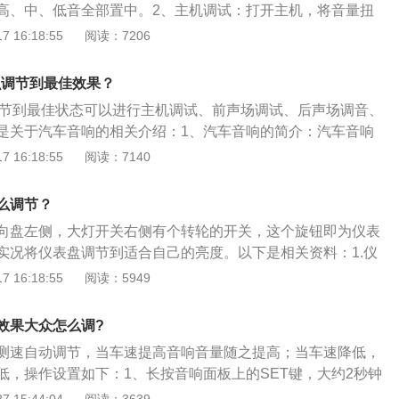
高、中、低音全部置中。2、主机调试：打开主机，将音量扭
升发动机的燃油经济性，在一定程度上可以节省汽车的燃油。
样做更容易使低音和前声场的中低音衔合，更容易产生丰满的
 16:18:55
阅读：7206
调试：将主机的音量关小，放入一张人声碟或低频强劲一些的
量慢慢开大，直到比正常听音稍大为止。4、后声场调音：后
么调节到最佳效果？
Crossover扭到150HZ附近。
响调节到最佳状态可以进行主机调试、前声场调试、后声场调音、
是关于汽车音响的相关介绍：1、汽车音响的简介：汽车音响
io）为减轻驾驶员和乘员旅行中的枯燥感而设置的收放音装置。最早
 16:18:55
阅读：7140
收音机，后来是调幅调频收音机、磁带放音机，发展至CD放音
DAT数码音响。2、汽车音响的组成：汽车音响主要包括主机、
么调节？
分。主机是汽车音响中最重要的组成部分，就好像人的大脑，
向盘左侧，大灯开关右侧有个转轮的开关，这个旋钮即为仪表
音，得由大脑来控制。
实况将仪表盘调节到适合自己的亮度。以下是相关资料：1.仪
ntpanel，用于安装仪表及有关装置的刚性平板或结构件。按型式分
 16:18:55
阅读：5949
架式仪表盘、通道式仪表盘、柜式仪表盘。2.汽车仪表盘是反
状况的装置。常见的有燃油指示灯、清洗液指示灯、电子油门
效果大众怎么调?
指示灯及报警灯。3.不同汽车的仪表不尽相同。·汽车的常规仪
测速自动调节，当车速提高音响音量随之提高；当车速降低，
转速表、机油压力表、水温表、燃油表、充电表等。4.现代汽
低，操作设置如下：1、长按音响面板上的SET键，大约2秒钟
制作了各式各样的指示灯或警报灯，例如冷却液液面警报灯、
进入车载音响的初始化模式，音响液晶显示屏左下角显示“SET