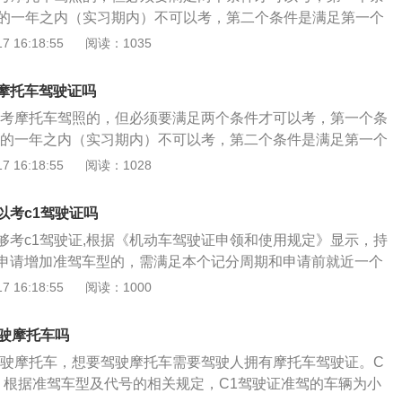
车。2、普通二轮摩托车：发动机排量大于50ml，或最大设计车
，还应当符合下列规定：（一）申请增加轻型牵引挂车准驾车
照的一年之内（实习期内）不可以考，第二个条件是满足第一个
的二轮摩托车。3、轻便摩托车：发动机排量小于等于50ml，最大
小型汽车、小型自动挡汽车准驾车型资格一年以上；（二）申
1驾照没有记满12分的情况下才可以继续考摩托车驾照。根据相
 16:18:55
阅读：1035
0km/h的摩托车。也就是说d证可以驾驶普通三轮车、二轮摩
驾车型的，已取得驾驶城市公交车、大型货车、小型汽车、小
持有机动车驾驶证，申请增加准驾车型的，应当在本记分周期
，e证可以驾驶二轮摩托车和轻便摩托车，而f证只能驾驶轻便
速载货汽车或者三轮汽车准驾车型资格二年以上，并在申请前
记分周期内没有记满12分记录。增驾摩托车驾驶证流程具体如
摩托车驾驶证吗
周期内没有记满12分记录；（三）申请增加重型牵引挂车准驾
要填写申请表，并提交身份证明、县级或者部队团级以上医疗
驶中型客车或者大型货车准驾车型资格二年以上，或者取得驾
以考摩托车驾照的，但必须要满足两个条件才可以考，第一个条
体条件的证明、驾驶证原件及复印件等证明材料，向车辆管理
型资格一年以上，并在申请前最近连续二个记分周期内没有记
照的一年之内（实习期内）不可以考，第二个条件是满足第一个
申请条件的，车辆管理所应当按规定安排预约考试。3、驾驶人
四）申请增加大型客车准驾车型的，已取得驾驶城市公交车、中
1驾照没有记满12分的情况下才可以继续考摩托车驾照。当C1
 16:18:55
阅读：1028
到考核科依次接受科目一、二、三考试，三个科目考试均合格
格二年以上、已取得驾驶大型货车准驾车型资格三年以上，或
托车驾照之后，C1驾照会和摩托车驾照进行合并，摩托车的驾
内取证即可。异地增驾手续:4月1日起，新修订的《机动车驾驶
引挂车准驾车型资格一年以上，并在申请前最近连续三个记分
，所以当两者合并之后就简称为C1D驾照，也就是说一个驾照
》将正式实施。新办法实行后，在全国任何一个地方都可以办
以考c1驾驶证吗
2分记录。正在接受全日制驾驶职业教育的学生，已在校取得驾
车和摩托车的需求，不过需要注意的是，虽然两个驾照合并
需再提交身体条件证明，自己申报身体条件即可。同时，新办
够考c1驾驶证,根据《机动车驾驶证申领和使用规定》显示，持
型资格，并在本记分周期和申请前最近一个记分周期内没有记
数却没有增加，依旧还是12分。考摩托车驾照也需要像考C1驾
车驾驶证的申领也进行了适当的放宽，大型车的驾驶证申请和
申请增加准驾车型的，需满足本个记分周期和申请前就近一个
可以申请增加大型客车、重型牵引挂车准驾车型。
况去驾校或者当地的车管所进行体检报名，同时还需要准备好
行。另外，驾驶证的换领、补领、提交身体条件证明也都可以
12分记录，简单来说，在没有记满12分记录的情况下，过了实
 16:18:55
阅读：1000
1寸白底彩照；然后预约相应的考试，最后通过四个科目的考
与小型车辆不同，大中型客货车驾驶员，还必须在户籍所在地
报考c1驾驶证。摩托驾驶证进行增驾完的驾驶证为C1D证。需
驾照。
、报名考试、领取驾驶证，也就是说至少应当有所在地的居住
新驾驶证的有效期还是原本的驾驶证为准。2、两者一起扣分满
驾驶摩托车吗
重新考取驾照。也就是说，两个车一共就只有12分的分值。摩
驾驶摩托车，想要驾驶摩托车需要驾驶人拥有摩托车驾驶证。C
1驾驶证领取地以后，就可以到驾校申请办理报名办理手续了，
：根据准驾车型及代号的相关规定，C1驾驶证准驾的车辆为小
可以逐渐预定常规体检。根据常规体检并提交材料就可以一边