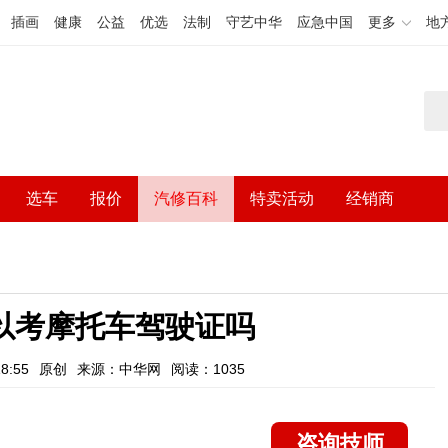
插画
健康
公益
优选
法制
守艺中华
应急中国
更多
地
选车
报价
汽修百科
特卖活动
经销商
以考摩托车驾驶证吗
8:55
原创
来源：中华网
阅读：1035
咨询技师