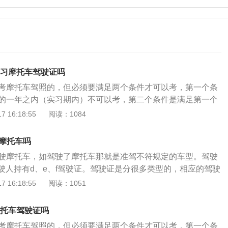
学习摩托车驾驶证吗
以考摩托车驾照的，但必须要满足两个条件才可以考，第一个条
照的一年之内（实习期内）不可以考，第二个条件是满足第一个
1驾照没有记满12分的情况下才可以继续考摩托车驾照。当c1驾
 16:18:55
阅读：1084
车驾照之后，c1驾照会和摩托车驾照进行合并，摩托车的驾照
所以当两者合并之后就简称为C1D驾照，也就是说一个驾照就
驶摩托车吗
和摩托车的需求，不过需要注意的是，虽然两个驾照合并了，
驾驶摩托车，如驾驶了摩托车那就是准驾不符规定的车型。驾驶
没有增加，依旧还是12分。考摩托车驾照也需要像考c1驾照那
驶人持有d、e、f驾驶证。驾驶证是分很多类型的，相应的驾驶
驾校或者当地的车管所进行体检报名，同时还需要准备好身份
的车型，比如说c类的驾驶证，只能驾驶小型汽车，而D类的驾
 16:18:55
阅读：1051
免冠白底彩照，然后预约相应的考试，最后通过四个科目的考试
普通三轮摩托车、普通二轮摩托车、轻便摩托车。其中d照可
照。根据《机动车驾驶证申领和使用规定》第十七条已持有机
的任何车型，因为它的准驾范围内包含有e和f。摩托车准驾车
增加准驾车型的，应当在本记分周期和申请前最近一个记分周
摩托车驾驶证吗
通三轮摩托车：发动机排量大于50ml，或最大设计车速大于50
分记录。申请增加轻型牵引挂车、中型客车、重型牵引挂车、大
以考摩托车驾照的，但必须要满足两个条件才可以考，第一个条