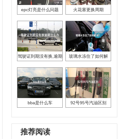
epc灯亮是什么问题
火花塞更换周期
驾驶证到期没有换,逾期
玻璃水冻住了如何解
怎么办??
决？
bba是什么车
92号95号汽油区别
推荐阅读