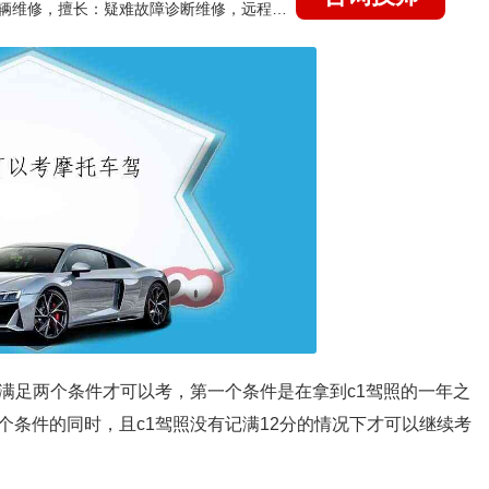
国家认证的汽车维修技师，15年德美日等各系车辆维修，擅长：疑难故障诊断维修，远程维修技术指导
要满足两个条件才可以考，第一个条件是在拿到c1驾照的一年之
条件的同时，且c1驾照没有记满12分的情况下才可以继续考