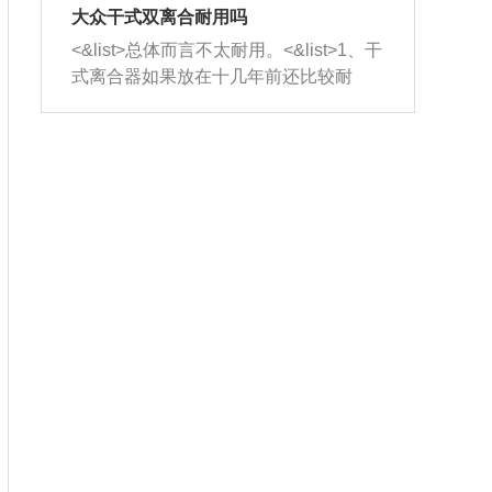
室，最后形成废气排出，就可以让三元
无法制作，需要将车辆送到修理厂或4s
造成烧机油。<&list>3、机油粘度。使用
大众干式双离合耐用吗
催化器得到清洗，排气管堵塞的情况就
店；<&list>2.车辆半轴套管防尘罩破
机油粘度过小的话，同样会有烧机油现
<&list>总体而言不太耐用。<&list>1、干
能够得到解决。
裂，破裂后会出现漏油现象，使半轴磨
象，机油粘度过小具有很好的流动性，
式离合器如果放在十几年前还比较耐
损严重，磨损的半轴容易损坏，产生异
容易窜入到气缸内，参与燃烧。<&list>
用，但是由于现在的汽车发动机动力输
响；<&list>3.稳定器的转向胶套和球头
4、机油量。机油量过多，机油压力过
出越来越高，使得干式离合器散热不足
老化，一般是使用时间过长造成的。解
大，会将部分机油压入气缸内，也会出
的缺陷也逐渐暴露出来。<&list>2、由于
决方法是更换新的质量好的转向橡胶套
现烧机油。<&list>5、机油滤清器堵塞：
干式双离合的工作环境暴露在空气中，
和球头。
会导致进气不畅，使进气压力下降，形
而离合器的散热也是通离合器罩上面的
成负压，使机油在负压的情况下吸入燃
几个小孔来进行散热。但是在行驶过程
烧室引起烧机油。<&list>6、正时齿轮或
中变速箱需要换挡，就不得不使得离合
链条磨损：正时齿轮或链条的磨损会引
器频繁工作。<&list>3、长时间的低速行
起气阀和曲轴的正时不同步。由于轮齿
驶以及过于频繁的启停，导致离合器的
或链条磨损产生的过量侧隙，使得发动
温度不断升高，而低速行驶时空气流动
机的调节无法实现：前一圈的正时和下
效率不高，无法将离合器中的热量有效
一圈可能就不一样。当气阀和活塞的运
的带走，导致离合器内部的温度不断升
动不同步时，会造成过大的机油消耗。
高，加速离合器的磨损。
解决方法：更换正时齿轮或链条。<&list
>7、内垫圈、进风口破裂：新的发动机
设计中，经常采用各种由金属和其他材