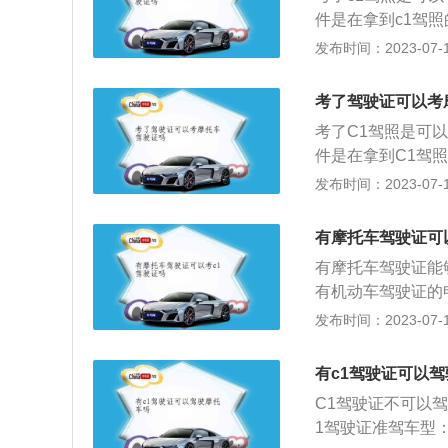
km/h的三轮摩托
型客车准驾车型的
件是在拿到c1驾
速大于50km/h
型的，已取得驾驶
条件的同时，且c
发布时间：2023-07-17
设计车速小于等于5
请增加中型客车准
关的法律规定，已
托车和轻便摩托车
型自动挡汽车、低
和申请前最近一个
摩托车。
考了驾驶证可以考
最近连续二个记分
下：1、申请人需
车型的，已取得驾
考了C1驾照是可
机构出具的有关身
驶大型客车准驾车
件是在拿到C1驾
所申请。2、符合
满12分记录；（
条件的同时，且C
发布时间：2023-07-17
按预约的考试日期
型客车准驾车型资
驾照的用户取得摩
的，在规定的时间
者取得驾驶重型牵
照又称为D类驾照
证申领和使用规定
有摩托车驾驶证可
周期内没有记满1
就可以满足开小汽
理。转入手续也无
有摩托车驾驶证能
驶小型汽车准驾车
了，但是驾照的分
法对于大中型客货
有机动车驾驶证的
满12分记录的，
照那样根据实际情
考试可以在异地进
记分周期没有记满
发布时间：2023-07-17
身份证；近期免冠
在异地进行了。但
习期就可以到驾校
试即可获得摩托车
或居住地学习培训
要注意的是：1、
有c1驾驶证可以
证。
了十二分，就需要
C1驾驶证不可以
托车驾驶证转到c
1驾驶证准驾车型
签合同、交费后就