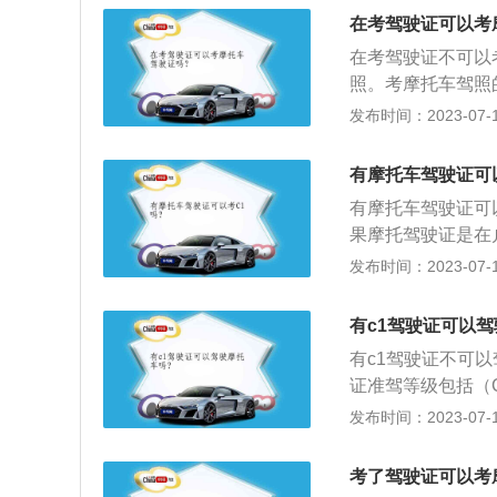
路驾驶、安全文明
在考驾驶证可以考
驾驶证（驾照）的
在考驾驶证不可以
每小时50km的
照。考摩托车驾照
种类，指装有两个
满12分记录。摩
发布时间：2023-07-17
口、靠边停车、通
车、掉头。驾照简
有摩托车驾驶证可
证明文件，通常是
有摩托车驾驶证可
驾驶考试。
果摩托驾驶证是在
须要回到本地才可
发布时间：2023-07-17
及相关知识、场地
交通法规及相关知
有c1驾驶证可以
地驾驶（科目二）
有c1驾驶证不可
驶（科目三）——
证准驾等级包括（
合格。安全文明驾
微型载货汽车、轻、
发布时间：2023-07-17
为判断题、单选和多
车驾驶证申请年龄
周岁的年龄上限；
考了驾驶证可以考
驶、道路驾驶、安