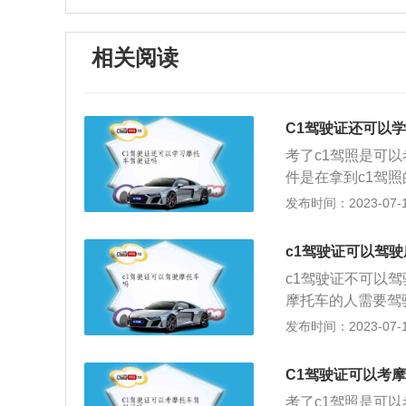
相关阅读
C1驾驶证还可以
考了c1驾照是可
件是在拿到c1驾
条件的同时，且c
发布时间：2023-07-17
照的用户取得摩托
又称为D类驾照，
c1驾驶证可以驾
可以满足开小汽车
c1驾驶证不可以
但是驾照的分数却
摩托车的人需要驾
样根据实际情况去
证，对应的是相应
发布时间：2023-07-17
证、4张1寸近期
驶证，就只能驾驶
即可获得摩托车驾
以驾驶摩托车定义
动车驾驶证，申请
C1驾驶证可以考
型划分：1、d照普
期内没有记满12
考了c1驾照是可