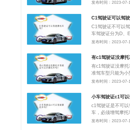
型、微型载客汽车
发布时间：2023-07-17
等驾校和车辆管理
如果持C1驾驶摩
考。需要注意法律
写《机动车驾驶证
于驾驶证的增驾做
C1驾驶证可以驾
2.县级或者部队
C1驾驶证不可以
型的，除填写《机
车驾驶证分为D、
车驾驶证。持境外
能驾驶。C1驾驶
发布时间：2023-07-17
证申请表》，并提
于无证驾驶。首先
构出具的有关身体
以下拘留。其次，
当出具中文翻译文
有c1驾驶证没摩
被记12分。C1
有c1驾驶证没摩
轻、小、微型专项
准驾车型只能为小
能驾驶的车型：大
C1驾驶摩托车属
发布时间：2023-07-17
轮摩托车、普通二
摩托车，那么就属
车。同时，C1证
的准驾车型驾驶机
小车驾驶证c1可
交通管理部门以外
c1驾驶证是不可
车，必须增驾摩托
2，C3，C4所
发布时间：2023-07-17
小、微型专项作业