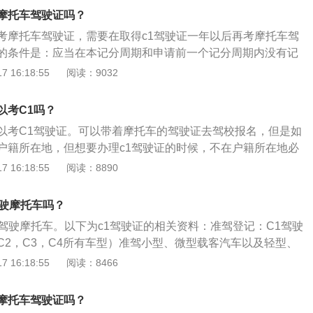
驾驶常识等四项。摩托车驾驶证：摩托车驾驶证是E证，E证是
摩托车驾驶证吗？
一种，准驾车型是发动机排量大于50ml或者最大设计车速大于
考摩托车驾驶证，需要在取得c1驾驶证一年以后再考摩托车驾
二轮摩托车、F驾驶证所准驾的车型。两轮摩托车是常见的摩托车
的条件是：应当在本记分周期和申请前一个记分周期内没有记
车轮的摩托车，车的类型范围十分广泛。
托车驾照考试项目包括：起步、直越行驶、变更车道、通过路
 16:18:55
阅读：9032
过人行横道线、通过学校区域、通过公共汽车站、会车、超
介：又称作驾驶证，是政府交通部门发给具有驾驶资格人士的
以考C1吗？
一张卡片。要取得驾驶证，需要符合最低年龄，并且需要通过
以考C1驾驶证。可以带着摩托车的驾驶证去驾校报名，但是如
户籍所在地，但想要办理c1驾驶证的时候，不在户籍所在地必
以展开增驾。C1驾照考试：考试科目：考试科目包括交通法规
 16:18:55
阅读：8890
驾驶、道路驾驶、安全文明驾驶常识等四项。考试合格标准：
识（科目一）——笔试，100分为满分，90分以上为合格。场
驾驶摩托车吗？
——场内，实车。最低要求为80分，低于80分不合格。道路驾
以驾驶摩托车。以下为c1驾驶证的相关资料：准驾登记：C1驾驶
公路或模拟场地，实车。100分为满分，必须达到90分及以上
C2，C3，C4所有车型）准驾小型、微型载客汽车以及轻型、
驶常识——笔试，题目以案例、图片、动画等形式为主，题型
小、微型专项作业车等车型，2020年10月22日，放宽小型汽
 16:18:55
阅读：8466
选，共50题，100分为满分，90分为合格。
，取消申请小型汽车、小型自动挡汽车、轻便摩托车驾驶证70
考试内容：考试科目的顺序按交通法规及相关知识、场地驾
摩托车驾驶证吗？
全文明常识依次进行，在考试过程中，前一科目不及格，以下