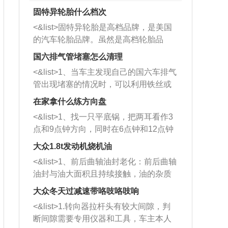
固特异轮胎什么档次
<&list>固特异轮胎是高档品牌，是美国
的汽车轮胎品牌。虽然是高档轮胎品
牌，但是中高低端的轮胎都有生产，这
国六排气管堵塞怎么清理
也是为了更好的开拓市场。
<&list>1、当车主发现自己的国六车排气
管出现堵塞的情况时，可以利用铁丝或
者是细棍，直接将杂物给取出来，如果
在家拿什么练方向盘
堵塞情况比较严重，也可以采取应急措
<&list>1、找一只平底锅，把两耳看作3
施。 <&list>2、直接利用木棍将所有的
点和9点钟方向，同时在6点钟和12点钟
杂物推到排气管里面的位置处，然后将
方向做一个标记。 <&list>2、双手握住
三元催化器拆解开，就可以将堵塞的东
大众1.8t发动机烧机油
平底锅两耳，然后往左打半圈、一圈、
西取出来。但如果是因为积碳过多引起
<&list>1、前后曲轴油封老化：前后曲轴
一圈半的练习，往右同样也要打相同的
的堵塞，就需要将三元催化器泡在草酸
油封与油大面积且持续接触，油的杂质
圈数。 <&list>3、最后强调要反复练
中进行清洗。 <&list>3、也可以利用清
和发动机内持续温度变化使其密封效果
习，这样就可以形成肌肉记忆，在真实
大众冬天过减速带咯吱咯吱响
洗剂对堵塞的情况得到解决，将清洗剂
逐渐减弱，导致渗油或漏油。<&list>2、
驾驶车辆时，不需要记忆也能打好方
放在燃油箱中，与燃油混合后，车辆启
<&list>1.转向器拉杆头有较大间隙，判
活塞间隙过大：积碳会使活塞环与缸体
向。
动时，就可以和汽油一起进入到燃烧
断间隙需要专用仪器和工具，车主本人
的间隙扩大，导致机油流入燃烧室中，