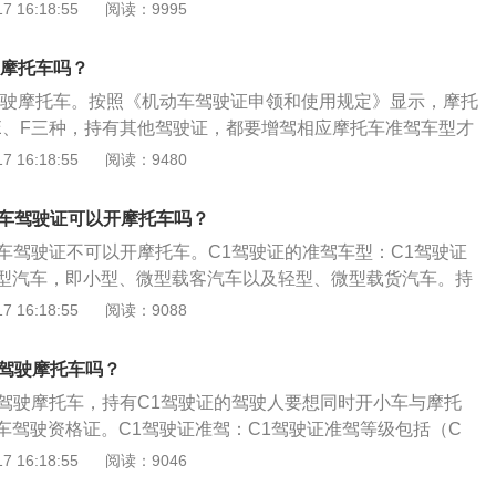
以及轻型、微型载货汽车，而摩托车驾驶证应该是E照和D照，
 16:18:55
阅读：9995
所审批，一边就可进行科目一做题了，审批通过立刻就可以约
托车，那么就属于超范围驾驶。初次申请机动车驾驶证，应当填
对于增驾的规定如下：《机动车驾驶证申领和使用规定》中关
申请表》，并提交以下证明：1.申请人的机动车驾驶证申请表;
出了新规定，其中包括取消增驾的12个月实习期等。
驶摩托车吗？
团级以上医疗机构出具的有关身体条件的证明。申请增加准驾车
驾驶摩托车。按照《机动车驾驶证申领和使用规定》显示，摩托
动车驾驶证申请表》，提交上述证明外，还应当提交所持机动
E、F三种，持有其他驾驶证，都要增驾相应摩托车准驾车型才
机动车驾驶证的人申请机动车驾驶证，应当填写《机动车驾驶
证驾驶摩托车的后果：会按驾驶与准驾不符车辆处罚，属性等同
 16:18:55
阅读：9480
交以下证明、凭证：1.申请人的身份证明。2.县级以上医疗机
，按《道路交通安全法》规定驾驶人会被处以罚款，并处15日
条件的证明。3.所持机动车驾驶证。属于非中文表述的，还应
按照《道路交通安全法违法行为记分分值》规定，驾驶证将会
本。
托车驾驶证可以开摩托车吗？
驾驶证的准驾车型：小型、微型载客汽车及轻型、微型载货汽车；
托车驾驶证不可以开摩托车。C1驾驶证的准驾车型：C1驾驶证
作业车；小型载客汽车乘坐人数小于或等于9人。C1驾驶证不
型汽车，即小型、微型载客汽车以及轻型、微型载货汽车。持
型客车、牵引车、城市公交车、中型客车、大型货车、普通三
于超范围驾驶：摩托车驾驶证应该是E照和D照，如果持C1驾驶
 16:18:55
阅读：9088
轮摩托车、轻便摩托车、轮式自行机械车、无轨电车、有轨电
于超范围驾驶。驾驶证注意事项：驾驶人应当按照驾驶证载明
不能驾驶多出9座的车辆，不能驾驶总长度不能超过6米的货车。
动车；驾驶机动车时，应当随身携带机动车驾驶证。公安机关
以驾驶摩托车吗？
的任何单位或者个人，不得收缴、扣留机动车驾驶证。
以驾驶摩托车，持有C1驾驶证的驾驶人要想同时开小车与摩托
车驾驶资格证。C1驾驶证准驾：C1驾驶证准驾等级包括（C
有车型）准驾小型、微型载客汽车以及轻型、微型载货汽车、轻、
 16:18:55
阅读：9046
车等车型。考试科目包括交通法规及相关知识、场地驾驶、道