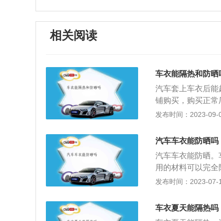
相关阅读
车衣能隔热和防晒
汽车套上车衣后能
铺购买，购买正常
饰，即按汽车的外
发布时间：2023-09-02
用品。能对车漆、
衣能够延长车漆使
汽车车衣能防晒吗
3、防水、雨、雪
汽车车衣能防晒。
热，夏天防止车内
用的材料可以完全
车衣，使用起来麻
在阳光下对车漆有
发布时间：2023-07-17
成；盖上车衣后整
光直射、酸雨、鸟
汽车零部件容易氧
雨雪，抵抗紫外线
车衣夏天能隔热吗
衣服，但是要分时