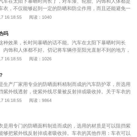
汽车在太阳下暴晒时间长了，对车漆、轮胎、内饰和人体都是
这样可以防尘。但是，不要在白天阳光好的时候盖车衣，这样
车衣，不仅能够起到一定的防晒和防尘作用，而且还能避免一
机过热或者汽车快速升温。及时盖好车衣。车辆不能一直用衣
种有害物质附在车漆上面，可以说是非常管用的。但也有朋友
 16:18:55
阅读：1040
要分材质和功能。目前车衣的材质很多，不同材质的车衣有不
当于把车捂住，汽车内部会更闷。如果觉得车套不透气，可以
车保护更加专业和具体。其次，夏天要给爱车选择防雨防晒的
的车衣，不仅能够避免布面和车漆的摩擦，还能够利用空气隔
护爱车。不能在有保温或透水性的夏季使用。同时要注意车衣
热吗
增加了空气流动性。需要注意的是，切记将车辆停至阳光直射
防水、耐腐蚀，这样才能更好的保护车子。盖车衣要根据车辆
这种效果，长时间暴晒的话不能。汽车在太阳下暴晒时间长
由于车衣的遮盖，将会使汽车温度异常升高，从而对漆面甚至
情况综合判断。其实盖住车衣挺麻烦的。这辆车的尺寸比较
、内饰和人体都不好。切记将车辆停至阳光直射不到的地方，
车衣是一种高性能新型环保薄膜，被广泛应用于汽车美容保养
难完成覆盖车衣的过程，需要两三个人共同完成。如果每天使
盖，将会使汽车温度异常升高，从而对漆面甚至是内饰造成影
 16:18:55
阅读：1026
保护膜的一种俗称。具有超强的韧性，装贴后可使汽车漆面与
衣服遮盖车辆，但如果长时间不使用车辆，可以用衣服遮盖。
证发动机为冷机状态，不能在汽车行驶过后发动机还处于高温
护漆面。车衣的优点：第一就是拥有优良的延展性能，有超强
用衣服盖住车辆。如果是正常天气，没必要给车盖衣服。
竟车衣内部相对比较封闭，不透风不透水，这样容易造成发动
在任意弧面上粘贴。第二就是抗黄变性能保持3年以上，而抗
？
伤。夏天在阴凉处，盖上车衣，不仅能够起到一定的防晒和防
以上。第三就是与原车融为一体，不影响车漆本色，能够提升2
是生产厂家用专业的防晒面料精制而成的汽车防护罩，所选用
避免一些像鸟粪和虫胶这种有害物质附在车漆上面，可以说是
挡紫外线透射，使紫外线尽量被反射掉或吸收掉。关于车衣的
有朋友觉得夏天罩车衣相当于把车捂住，这样骑车内部会更
、车衣可以有效防止汽车内饰老化。在夏天，汽车室内温度可
 16:18:55
阅读：9864
不透气，可以选择使用带有支架的车衣，不仅能够避免布面和
罩上车衣的汽车室内温度在三四十度左右，是一个人体相对比
够利用空气隔热，在一定程度上增加了空气流动性。
。2、车衣可以因温度得到控制进而提升汽车零部件的使用寿
车漆、保护雨刷器、保护空调、保护发动机等汽车配件。
衣是用专门的防晒面料制造而成的，选用的材质是可以阻挡紫
能够把紫外线反射掉或者吸收掉。车衣的其他作用：车衣可以