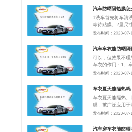
衣要分材质和功能
放行李厢放不下的
汽车的防护更加专
汽车防晒隔热膜怎
货物固定到位，特
样可以更好地保护
1洗车首先将车清
西。
质，要防火、防水
等待贴膜。2量尺
使用情况和天气情
据量取的尺寸进行
发布时间：2023-07-17
大。一般一个人很
匀喷水，把喷水的
天都使用，不建议
净。
汽车车衣能防晒隔
万一下大雨，可以
可以，但效果不理
车衣的作用：1、
车衣可以因温度得
发布时间：2023-07-17
的暴晒对汽车漆面
停放的汽车抵挡紫
车衣夏天能隔热吗
防脏，防灰，防水
车衣夏天能隔热。
膜，被广泛应用于
的韧性，装贴后可
发布时间：2023-07-17
一就是拥有优良的
就是抗黄变性能保
汽车穿车衣能防晒