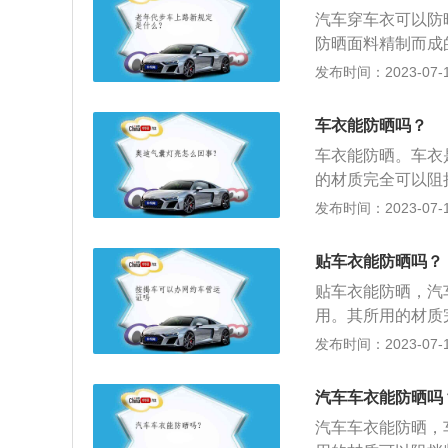
一体，不影响车漆
汽车穿车衣可以防
防晒面料精制而成
外线尽量被反射掉
发布时间：2023-07-17
防下雨、防腐蚀等
气不好的情况，比
车衣能防晒吗？
对车漆的腐蚀。3
车衣能防晒。车衣
候，最好等车辆完
的材质完全可以阻
更多作用如下：1
发布时间：2023-07-17
达到七八十度，而
较能够接受的温度
贴车衣能防晒吗？
命。车衣可以保护
贴车衣能防晒，汽
用。其所用的材质
衣的作用：1、车
发布时间：2023-07-17
还能避免恶意伤害
伤害；3、使用车
汽车车衣能防晒吗
基本能达到60度
汽车车衣能防晒，
用寿命，使用车后