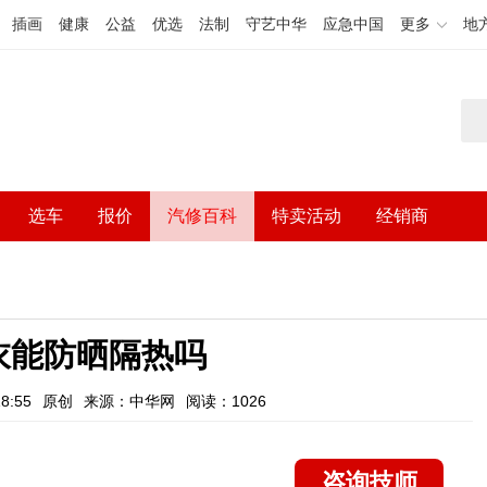
插画
健康
公益
优选
法制
守艺中华
应急中国
更多
地
选车
报价
汽修百科
特卖活动
经销商
衣能防晒隔热吗
8:55
原创
来源：中华网
阅读：1026
咨询技师