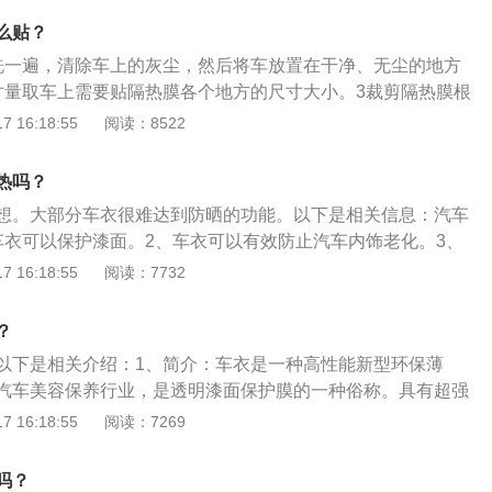
。目前车衣的材质很多，不同材质的车衣有不同的功能，使得
东西，比如体积大的行李、自行车、折叠床等等，只要车主将
业和具体。其次在夏天，应该为汽车选择防雨防晒的衣服，这
么贴？
别是在货物上加装上行李绳网，它可以承载比预料的更多的东
汽车。有保温或透水性的夏天不能用。同时要注意车衣的材
洗一遍，清除车上的灰尘，然后将车放置在干净、无尘的地方
、耐腐蚀，这样才能更好的保护汽车。覆盖车衣要根据车辆的
寸量取车上需要贴隔热膜各个地方的尺寸大小。3裁剪隔热膜根
况综合判断。其实车衣盖起来挺麻烦的。这辆车的尺寸相对较
裁剪，但切记不能偏小。4贴膜把膜撕开，在有效的膜面上均
 16:18:55
阅读：8522
难完成覆盖车衣的过程，需要两三个人一起完成。如果车辆每
膜面贴到车玻璃上固定，用软刮板把玻璃与膜之间的水刮干
在车上盖衣服，但是如果车辆长时间不用，可以用衣服覆盖。
热吗？
用衣服盖住车辆。如果是正常天气，没必要给车盖上衣服。
想。大部分车衣很难达到防晒的功能。以下是相关信息：汽车
车衣可以保护漆面。2、车衣可以有效防止汽车内饰老化。3、
到控制进而保护汽车零部件的使用寿命。扩展资料：夏季阳光
 16:18:55
阅读：7732
的损害很大，为了避免暴晒可以套车罩，同时车罩能帮助户外
外线辐射、太阳直射、酸雨、鸟粪、风沙、动物利爪的损害。
？
，雨，雪。抵抗紫外线对车漆内饰等的损害。
以下是相关介绍：1、简介：车衣是一种高性能新型环保薄
汽车美容保养行业，是透明漆面保护膜的一种俗称。具有超强
使汽车漆面与空气隔绝，持久保护漆面。2、车衣的优点：第
 16:18:55
阅读：7269
延展性能，有超强的拉伸强度，能够在任意弧面上粘贴。第二
持3年以上，而抗老化性能达到5年以上。第三就是与原车融为
吗？