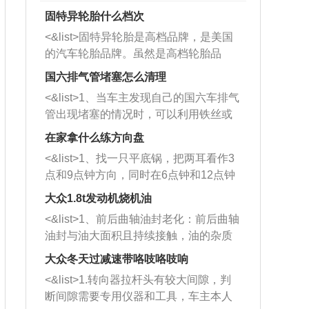
固特异轮胎什么档次
<&list>固特异轮胎是高档品牌，是美国
的汽车轮胎品牌。虽然是高档轮胎品
牌，但是中高低端的轮胎都有生产，这
国六排气管堵塞怎么清理
也是为了更好的开拓市场。
<&list>1、当车主发现自己的国六车排气
管出现堵塞的情况时，可以利用铁丝或
者是细棍，直接将杂物给取出来，如果
在家拿什么练方向盘
堵塞情况比较严重，也可以采取应急措
<&list>1、找一只平底锅，把两耳看作3
施。 <&list>2、直接利用木棍将所有的
点和9点钟方向，同时在6点钟和12点钟
杂物推到排气管里面的位置处，然后将
方向做一个标记。 <&list>2、双手握住
三元催化器拆解开，就可以将堵塞的东
大众1.8t发动机烧机油
平底锅两耳，然后往左打半圈、一圈、
西取出来。但如果是因为积碳过多引起
<&list>1、前后曲轴油封老化：前后曲轴
一圈半的练习，往右同样也要打相同的
的堵塞，就需要将三元催化器泡在草酸
油封与油大面积且持续接触，油的杂质
圈数。 <&list>3、最后强调要反复练
中进行清洗。 <&list>3、也可以利用清
和发动机内持续温度变化使其密封效果
习，这样就可以形成肌肉记忆，在真实
大众冬天过减速带咯吱咯吱响
洗剂对堵塞的情况得到解决，将清洗剂
逐渐减弱，导致渗油或漏油。<&list>2、
驾驶车辆时，不需要记忆也能打好方
放在燃油箱中，与燃油混合后，车辆启
<&list>1.转向器拉杆头有较大间隙，判
活塞间隙过大：积碳会使活塞环与缸体
向。
动时，就可以和汽油一起进入到燃烧
断间隙需要专用仪器和工具，车主本人
的间隙扩大，导致机油流入燃烧室中，