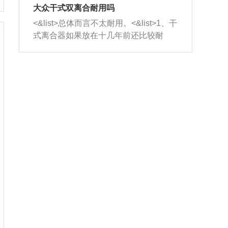
室，最后形成废气排出，就可以让三元
无法制作，需要将车辆送到修理厂或4s
造成烧机油。<&list>3、机油粘度。使用
大众干式双离合耐用吗
催化器得到清洗，排气管堵塞的情况就
店；<&list>2.车辆半轴套管防尘罩破
机油粘度过小的话，同样会有烧机油现
<&list>总体而言不太耐用。<&list>1、干
能够得到解决。
裂，破裂后会出现漏油现象，使半轴磨
象，机油粘度过小具有很好的流动性，
式离合器如果放在十几年前还比较耐
损严重，磨损的半轴容易损坏，产生异
容易窜入到气缸内，参与燃烧。<&list>
用，但是由于现在的汽车发动机动力输
响；<&list>3.稳定器的转向胶套和球头
4、机油量。机油量过多，机油压力过
出越来越高，使得干式离合器散热不足
老化，一般是使用时间过长造成的。解
大，会将部分机油压入气缸内，也会出
的缺陷也逐渐暴露出来。<&list>2、由于
决方法是更换新的质量好的转向橡胶套
现烧机油。<&list>5、机油滤清器堵塞：
干式双离合的工作环境暴露在空气中，
和球头。
会导致进气不畅，使进气压力下降，形
而离合器的散热也是通离合器罩上面的
成负压，使机油在负压的情况下吸入燃
几个小孔来进行散热。但是在行驶过程
烧室引起烧机油。<&list>6、正时齿轮或
中变速箱需要换挡，就不得不使得离合
链条磨损：正时齿轮或链条的磨损会引
器频繁工作。<&list>3、长时间的低速行
起气阀和曲轴的正时不同步。由于轮齿
驶以及过于频繁的启停，导致离合器的
或链条磨损产生的过量侧隙，使得发动
温度不断升高，而低速行驶时空气流动
机的调节无法实现：前一圈的正时和下
效率不高，无法将离合器中的热量有效
一圈可能就不一样。当气阀和活塞的运
的带走，导致离合器内部的温度不断升
动不同步时，会造成过大的机油消耗。
高，加速离合器的磨损。
解决方法：更换正时齿轮或链条。<&list
>7、内垫圈、进风口破裂：新的发动机
设计中，经常采用各种由金属和其他材