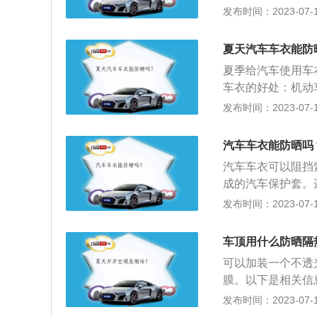
起到保护车漆的作
发布时间：2023-07-17
车衣还有防酸雨、
盗作用；可以阻燃
夏天汽车车衣能防
单涂层车衣：这种
夏季给汽车使用车
对于防紫外线具有
车衣的好处：机动
短，为2年，而且
漆不受到阳光直射
发布时间：2023-07-17
车衣可以防晒，防
摩擦的时候，也不
技术，将两种不同
要去洗车，漆面保
成。所以这种车衣
汽车车衣能防晒吗
车，会使接缝边角
不算太重，为1.
汽车车衣可以阻挡
用下，有可能造成
到防尘，防晒，防
成的汽车保护套。
不重，一般是在2k
射或吸收。夏天暴
发布时间：2023-07-17
罩。车罩可以帮助
动物爪子等造成的
车顶用什么防晒隔
内等的伤害。覆盖
可以加装一个不透
间，不要在阳光下
膜。以下是相关信
盖上车衣，这样可
安全方便地固定行
发布时间：2023-07-17
动机过热或者车内
车型上。车顶行李