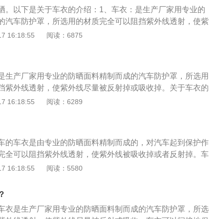
本色，能够提升20%的光泽度。
晒。以下是关于车衣的介绍：1、车衣：是生产厂家用专业的
的汽车防护罩，所选用的材质完全可以阻挡紫外线透射，使紫
或吸收掉。2、车衣的主要作用是：给车辆防灰尘、防暴晒、
 16:18:55
阅读：6875
等，车衣对于汽车漆面来说有着很好的保护作用。如果遇上天
如暴雨和风沙天气，把车衣给车辆盖上，能有效防止恶劣天气
、车衣可以：有效防止汽车内饰老化。注意：在盖车衣的时
是生产厂家用专业的防晒面料精制而成的汽车防护罩，所选用
全冷却的时候，再进行操作。
挡紫外线透射，使紫外线尽量被反射掉或吸收掉。关于车衣的
、车衣可以有效防止汽车内饰老化。在夏天，汽车室内温度可
 16:18:55
阅读：6289
罩上车衣的汽车室内温度在三四十度左右，是一个人体相对比
。2、车衣可以因温度得到控制进而提升汽车零部件的使用寿
车漆、保护雨刷器、保护空调、保护发动机等汽车配件。
车的车衣是由专业的防晒面料精制而成的，对汽车起到保护作
完全可以阻挡紫外线透射，使紫外线被吸收掉或者反射掉。车
衣可以保护车漆，防止鸟粪、酸雨等腐蚀物质对车漆的伤害，
 16:18:55
阅读：5580
；2、使用车衣还可以减少洗车次数，避免自然环境对车漆的
衣还可以避免内饰老化，夏天长时间将车停在户外，车内温度
？
到70多度，汽车内饰在这样的高温下会影响其使用质量，缩短使
车衣是生产厂家用专业的防晒面料制而成的汽车防护罩，所选
车内温度在三十度到四十度左右。