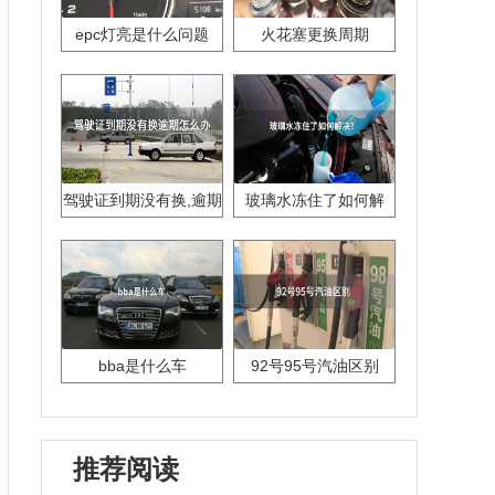
epc灯亮是什么问题
火花塞更换周期
驾驶证到期没有换,逾期
玻璃水冻住了如何解
怎么办??
决？
bba是什么车
92号95号汽油区别
推荐阅读