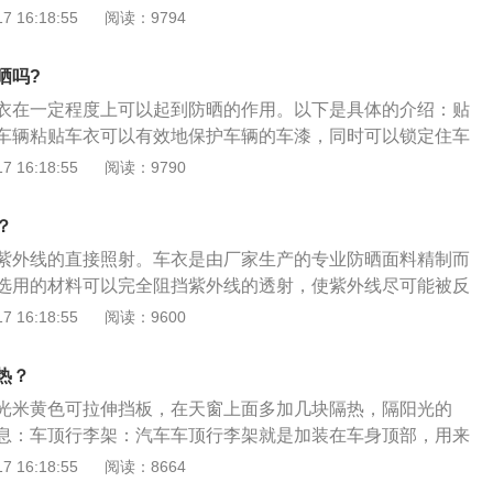
用，还可以防止汽车内饰以及轮胎因紫外线的透射加速老化；
 16:18:55
阅读：9794
防尘的功能，在冬天使用可以防止汽车结霜、防雪；还具有防
、防止烟花或炮竹打到车身，对车身造成破坏。车衣的种类：
晒吗?
车衣防尘和防晒的效果很好，由于这种车衣银色的配色，所以
衣在一定程度上可以起到防晒的作用。以下是具体的介绍：贴
很好的效果。这种车衣质量比较轻，为1kg，不过使用寿命略
车辆粘贴车衣可以有效地保护车辆的车漆，同时可以锁定住车
这种车衣不防雨，不防刮。双涂阻燃材质车衣：双涂阻燃材质
而出现掉色，同时还能够避免划痕的出现，在机动车辆出现小
 16:18:55
阅读：9790
尘，防雨，防刮以及阻燃。这种车衣的面料采用的是车衣热覆
会伤害到车漆。贴车衣后的注意事项：装贴后几三日内尽量不
作用的面料热覆在一起，并再采用高科技双涂面料精工缝制而
护膜和车子漆面有合胶链的过程，在还完全胶链的情况下洗
的使用寿命比较长，一般可以达到三年以上，整体车衣质量也
？
的包边处进水，再加上洗车一般是高压喷冲，这个在外力的作
5kg。纳米材质车衣：由纳米阻燃材质打造的车衣，可以很好地起
紫外线的直接照射。车衣是由厂家生产的专业防晒面料精制而
车衣移位或翘边，甚至是完全被扯起。
雨，防刮以及阻燃的作用，效果出众。同时这套车衣的质量也
选用的材料可以完全阻挡紫外线的透射，使紫外线尽可能被反
g左右，使用寿命也长，可以达到4-5年。
晒对汽车漆面的损害很大。为了避免阳光照射，可以使用车
 16:18:55
阅读：9600
室外停放的汽车抵御紫外线、阳光直射、酸雨、鸟粪、风沙、
伤害。防止污垢。防灰防水，防雨雪。抵御紫外线对油漆、室
热？
车衣需要时间。其实夏天也可以给车盖上车衣，但是要分时
光米黄色可拉伸挡板，在天窗上面多加几块隔热，隔阳光的
给车盖上衣服，这样对车来说就更不好了。一般建议晚上可以
息：车顶行李架：汽车车顶行李架就是加装在车身顶部，用来
以防尘。但是白天阳光好的时候不要盖车衣，容易造成汽车发
李的支撑架或部件，一般用于两厢式的旅行车、SUV和MPV等
 16:18:55
阅读：8664
迅速升温。要分时间盖车衣。车辆不能一直盖着车衣。覆盖车
架用途：车顶行李架除了起到装饰、美观的作用外，它可以能