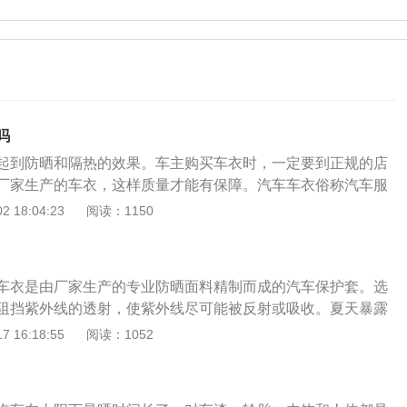
吗
起到防晒和隔热的效果。车主购买车衣时，一定要到正规的店
厂家生产的车衣，这样质量才能有保障。汽车车衣俗称汽车服
形尺寸用凡布或其它柔韧耐磨材料制作的外罩衣，汽车的防护
 18:04:23
阅读：1150
车窗玻璃起到较好的保护作用，特别是高档小车，经常使用车
用寿命，使车漆光亮如新。车衣的优点：1、防脏。2、防灰。
。4、抵抗紫外线对车漆/内饰/轮胎等的损害。5、一定程度上隔
车衣是由厂家生产的专业防晒面料精制而成的汽车保护套。选
温度过高。6、避免行人或是小孩用刮伤爱车。车衣的缺点：
阻挡紫外线的透射，使紫外线尽可能被反射或吸收。夏天暴露
烦，一脏了之后，用起来很不方便，覆盖与回收单人不易完
很大的损害。车衣可以帮助停放在户外的汽车抵御紫外线、阳
 16:18:55
阅读：1052
个汽车严严捂在里面，缺乏空气流动性，导致局部湿度加大。
粪、风沙、动物爪子等造成的损害，防止污垢，防灰防水，防
化生锈，电器部件容易故障、电池容易老化。
对油漆等的损害。覆盖车衣需要时间。其实夏天也可以给车盖
间，不要在太阳底下给车盖衣服，这样对车更不好。晚上一般