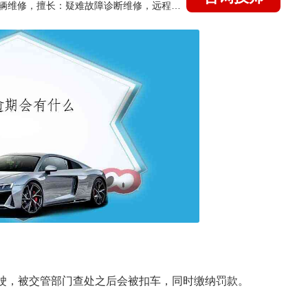
国家认证的汽车维修技师，15年德美日等各系车辆维修，擅长：疑难故障诊断维修，远程维修技术指导
行驶，被交管部门查处之后会被扣车，同时缴纳罚款。