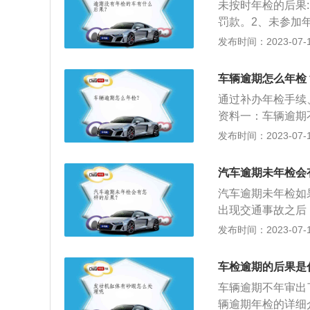
年检验1次；超过6
未按时年检的后果
证、行驶证、驾驶
托车4年以内每2年
罚款。2、未参加
后，再补办年检手
每年检验1次。营
任，保险公司不赔
发布时间：2023-07-17
进行安全技术检验
以下是车辆年审时
检改革优化车检服务
车，但面包车和7座
车辆逾期怎么年检
对非营运小微型载
线检测”，每两年
通过补办年检手续
0年），并将原1
资料一：车辆逾期
0年内上线检验5次
款》规定，发生交
发布时间：2023-07-17
此次调整后，非营
具备有效行驶证件
机构上线检验，期
格、合法的车辆生
次。逾期没有年检
汽车逾期未年检会
外，对丢失的车辆
驶，被交管部门查
汽车逾期未年检如
对于未参加年审的
险公司拒绝理赔；
出现交通事故之后
定金额的罚款并记
废。
期，机动车辆将会
发布时间：2023-07-17
个月的时间，提前
旦脱检，就属于违
车检逾期的后果是
故，保险公司将不
车辆逾期不年审出
一共有两种方式。
辆逾期年检的详细
机关交通管理部门