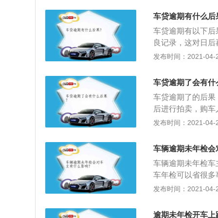
是如果是没有审查
车贷逾期有什么后
当按期进行年审。
车贷逾期有以下后
期年审上路车子记
良记录，这对日后
做扣车处理。如今
会产生罚息，根据
发布时间：2021-04-26
年审，且不需要委
纷，不会追究刑事
证、交强险副本等
人在履行期未履行
后会将资料递交给
车贷逾期了会有什
制执行时，会依法
合格标志。
车贷逾期了的后果
名下没有可供执行
后进行拍卖，购车
面信息记录在个人
法向你催收到期贷
发布时间：2021-04-26
拘留；6、有能力
款行将向法院起诉
保人的所有银行帐
车辆逾期未年检会
强制执行（扣划存
车辆逾期未年检车
括：贷款本金，贷
车年检可以省很多
置抵押（质押物）
况基本很难有保证
发布时间：2021-04-25
件老化，给车辆行
运载客汽车5年以
逾期未年检开车上