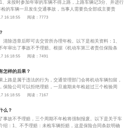
年的，每年检验1次；超过15年的，每6个月检验1次；(四)摩
:1、未按时参加年审的车辆不得上路，上路车辆记3分、并进行
证、交强险保单先去开具年检逾期罚单，并去银行缴纳罚款
检验1次；超过4年的，每年检验1次；(五)拖拉机和其他机动车
年检的车辆一旦发生交通事故，当事人需要负全部或主要责
续。
运机动车在规定检验期限内经安全技术检验合格的，不再重复
。3、未按时参加年审上路属于非法驾驶，可以做扣车处理。
 16:18:55
阅读：7773
。针对以上三，四点，根据《公安部等四部门联合推出深化车
间:非营运轿车(包括非营运轿车、非营运小型和微型载客汽
新举措》规定，自2022年10月1号起，做了以下优化调整：
及7座以上车辆除外。)6年内免检政策。“6年内的新车免予上
？
客汽车，将原10年内上线检验3次调整为检验2次（第6年、第1
需申请检验标志。
、清除违章后即可去交管所办理年检。以下是相关资料：1、
5年以后每半年检验1次，调整为每年检验1次。对摩托车，将原1
不年审出了事故不予理赔。根据《机动车第三者责任保险条
调整为检验2次（第6年、第10年），10年以后每年检验1次。
通事故时保险车辆未按规定年审或年审不合格以及保险车辆不
 16:18:55
阅读：7491
运小客车、摩托车在10年内，只需要在第6年、第10年到检验
的其他情形，保险人不承担赔偿责任。即保险合同规定只对合
间每两年申领一次检验标志；超过10年的，每年上线检验1
效。保险公司除了对未按期年审车辆发生交通事故不进行赔付
的车后果是：1、影响到车辆的安全性，脱检车辆在路上行
有怎样的后果？
也同样拒绝赔付。2、资料二：车辆不年检会被扣车并罚款。
处之后会被扣车，同时缴纳罚款；2、车辆出现交通事故，保
果上路是属于违法的行为，交通管理部门会将机动车辆扣留，
车辆，民警可以根据《道路交通安全法》规定，给予驾驶人一
3、如果连续三个周期没有办理年检手续，车辆会被强制报
，保险公司可以拒绝理赔，一旦逾期未年检超过三个检验周
3分的处罚，还要暂扣车辆。
被强制报废。机动车年检的提前时间：机动车年检可以提前三
 16:18:55
阅读：7167
完成机动车辆的年检，可以避免出现车辆脱检的情况，车辆一
法行为，是不允许上路行驶，一旦上路行驶，所出现的交通事
什么？
予理赔，需要个人全部承担。车辆年检的方式：机动车辆年检
了事故不予理赔，三个周期不年检将强制报废。以下是关于车
通过手机软件交管12123年检；直接到车辆管理所或者是公安
介绍：1、不予理赔：未检车辆拒赔，这是保险合同条款明确
年检。有效地办理车辆的年检，才不会让车辆使用遭受问题，