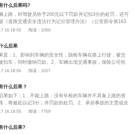
规定，机动车驾驶人违反道路交通安全法律、法规关于道路通
有什么后果吗?
或者二十元以上二百元以下罚款。本法另有规定的，依照规定
辆上路，对驾驶员给予200元以下罚款并记扣3分的处罚，还可
的机动车未悬挂机动车号牌，未放置检验合格标志、保险标
据《道路交通安全违法行为记分管理办法》（公安部令第163
带行驶证、驾驶证的，公安机关交通管理部门应当扣留机动
二款规定：机动车驾驶人有下列交通违法行为之一，一次记3
 16:18:55
阅读：1050
供相应的牌证、标志或者补办相应手续。当事人提供相应的牌
定期进行安全技术检验的公路客运汽车、旅游客运汽车、危险
相应手续的，应当及时退还机动车。根据中华人民共和国公安
路行驶的；根据《中华人民共和国道路交通安全法》第九十五
交通运输部、市场监管总局四部门联合印发《关于深化机动车
什么后果
驶的机动车未悬挂机动车号牌，未放置检验合格标志、保险标
车检服务的工作意见》的规定，放宽九座及九座以下非营运
果是：1、影响到车辆的安全性，脱检车辆在路上行驶，被交
带行驶证、驾驶证的，公安机关交通管理部门应当扣留机动
面包车、事故车、非法改装车除外）检验周期、网上预约检验
被扣车，同时缴纳罚款。2、车辆出现交通事故，保险公司拒
供相应的牌证、标志或者补办相应手续，并可以依照本法第九
已于2022年10月1日正式实施。此次新规的调整的九座及九
连续三个周期没有办理年检手续，车辆会被强制报废。车辆年
 16:18:55
阅读：1027
罚。当事人提供相应的牌证、标志或者补办相应手续的，应当
小载客汽车（面包车、事故车、非法改装车除外）年检周期，
式号牌和行驶证的车辆，每年一次按机动车运行安全技术条件
故意遮挡、污损或者不按规定安装机动车号牌的，依照本法第
1、新车6年内：跟原政策一样免年检，每两年可以直接领取车
年检逾期相应处罚：1.以月为单位：年检逾期需要接受相应处
处罚。第九十条机动车驾驶人违反道路交通安全法律、法规关
有什么后果？
、车龄6到10年：上线检验调整为2次，即第6年、第10年需要
。驾驶上路如果发生事故，保险拒赔。2.以年为单位：根据车辆
，处警告或者二十元以上二百元以下罚款。本法另有规定的，
策：第6年、第8年、第10年需要上线检验）；3、车龄10年
后果如下：1、不能上路：没有年检的车辆并不具备上路的资
别是车龄较大的旧车，拖1至2年不年检，有车辆直接被注销报
辆年检也就是平时所说的验车。《中华人民共和国道路交通安
整为一年一检（原政策：车龄超10年以上需一年一检，车龄超
路，将被处以记3分，并罚款的处罚。2、承担事故的主责或全
意事项：车辆年检只能提前不能延后，否则就算做逾期了。
十六条有关规定：机动车应当从注册登记之日起，按照下列期
一检）。除了私家车外，摩托车的年检周期也有所放宽，将原本
审的车辆，造成的一切交通事故，由当事人负全部或主要责
 16:18:55
阅读：7759
：(一)营运载客汽车5年以内每年检验1次；超过5年的，每6
次（第6年至第10年每年检验1次），调整为10年内检验2次，
负任何责任。机动车检验逾期处理方式如下：1、尽快办理：
)载货汽车和大型、中型非营运载客汽车10年以内每年检验1
），10年以后每年检验1次。
限时，应当停止驾驶机动车，并带相关资料去当地的车管部门
有什么后果?
每6个月检验1次；(三)小型、微型非营运载客汽车6年以内每2
、补办材料：我们需要先处理好违章，再带着车主本人身份