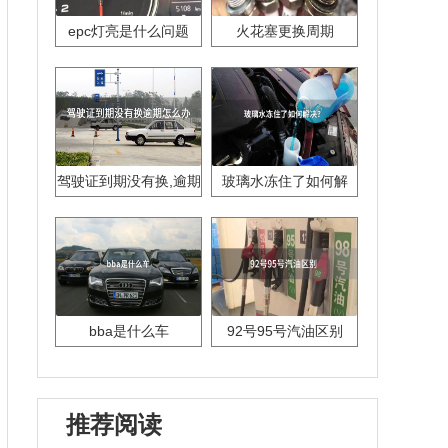
epc灯亮是什么问题
火花塞更换周期
驾驶证到期没有换,逾期
玻璃水冻住了如何解
怎么办??
决？
bba是什么车
92号95号汽油区别
推荐阅读