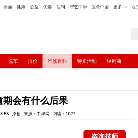
插画
健康
公益
优选
法制
守艺中华
应急中国
更多
地
选车
报价
汽修百科
特卖活动
经销商
逾期会有什么后果
8:55
原创
来源：中华网
阅读：1027
咨询技师