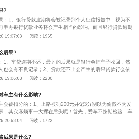
过得车子通常是不合格的，也可能存有相应的风险性，因此应
果?
根据《交通法》规定，未按期参与年审的车子不可上路；未按
果：1、银行贷款逾期将会被记录到个人征信报告中，视为不
3分、200元的罚金；未按期参与年审上路归属于违法驾驶，可
再申办银行贷款业务将会产生相当的影响。而且银行贷款逾期
全国各地实行通检政策，6年免检期内机动车辆可在异地进行
银行贷款利息的130%收取；2、欠银行贷款不还，属于民事纠
 19:07:03
阅读：1965
托书。车可以不用到场，车主或办理人只要携带身份证、行驶
责任坐牢的；3、债权人向法院提起诉讼胜诉之后，如果债务
资料到车管所办理申请，只不过有违章的要先处理好违章。之
法院判决，债权人可以申请法院强制执行；4、法院在受理强
工作人员受理，进行资料审查。待审核合格后，便可领到年检
么后果?
查询债务人名下的房产、车辆、证券和存款；5、另外债务人
：1、车贷逾期不还，最坏的后果就是银行会把车子收回，然
的财产而他又拒绝履行法院的生效判决，则会有逾期还款等负
人也会有不良记录；2、贷款还不上会产生的后果贷款行会依
的信用报告中并被限制高消费及出入境，甚至有可能会被司法
款，按照借款合同和担保合同（抵押或质押合同）的约定，贷
 19:06:03
阅读：2230
而拒不执行的情况下，涉嫌拒不执行判决、裁定罪。
抄，法院会采取财产保全等措施；3、包括冻结你以及贷款担
户上的存款，查封你已抵质押的财产等。判决下来后，会依法
对车主有什么影响?
款，拍卖抵质押物等）财产以清偿银行的贷款损失。具体包
主会被扣分的：1、上路被罚200元并记3分别以为偷懒不为爱
款利息，逾期利息和罚息，以及由此产生的一切诉讼费用，处
事，其实麻烦事一大摞在后头呢！首先，爱车不按期检验，车
物变现时产生的相关费用等。
，存在较大的安全隐患。尤其是长期使用的机动车辆，机械部
 20:53:04
阅读：1722
驶埋下巨大隐患；2、根据《道路交通安全法》有关规定，营
内每年审验1次；超过5年的，每6个月检验1次；载货汽车和大
路后果是什么?