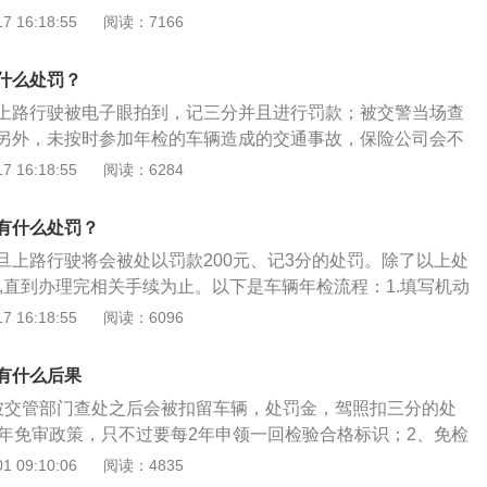
故时保险车辆未按规定年审或年审不合格以及保险车辆不具备
 16:18:55
阅读：7166
他情形，保险人不承担赔偿责任。2、强制报废：根据《机动
定》第四条规定，检验有效期届满后连续3个检验周期内未取
什么处罚？
标志的，机动车将被强制报废。
上路行驶被电子眼拍到，记三分并且进行罚款；被交警当场查
另外，未按时参加年检的车辆造成的交通事故，保险公司会不
相关资料：1.如果超过三个周期（年检一次算一个周期）还未
 16:18:55
阅读：6284
查处，车主不仅要被罚款并吊销驾驶证，还会被扣车并强制报
车辆无法恢复再进行年检，也不能再使用）。2.为了不错过年
有什么处罚？
在车管部门登记的手机号码正确，能接收到温馨短信。一般车
旦上路行驶将会被处以罚款200元、记3分的处罚。除了以上处
均会短信提醒车主尽快参加年审。注意查看行驶证副本，上面
扣,直到办理完相关手续为止。以下是车辆年检流程：1.填写机动
合格有效期是到何时，在截止时间前参见年审（可提前90天内
，提交资料：（1）个人：行驶证原件、交强险副本、身份证
 16:18:55
阅读：6096
2）单位：行驶证原件、交强险副本、中华人民共和国组织机
）、委托书（盖鲜章）、代理人身份证复印件、车辆。2.将车
有什么后果
检。3.等到车检验的时候，将车开进检测站。4.上线通过检
被交管部门查处之后会被扣留车辆，处罚金，驾照扣三分的处
行缴费，过15分钟左右即可领取检测报告和环保标识行驶证副
6年免审政策，只不过要每2年申领一回检验合格标识；2、免检
脱检状态，是不可以上路驾驶的；3、应立即去到车管所进行
 09:10:06
阅读：4835
的时间便会进行审查，每一种车子的审查时间是不一样的，可