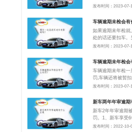
有的。发生交通事
发布时间：2023-07-17
属于合法。
有效行驶证件的其
车强制报废标准规
车辆逾期未检会有
得机动车检验合格
如果逾期未年检就
处的话还要扣车。
受理理赔。以下是
发布时间：2023-07-17
年检的车辆上路被
废车辆（报废后的
车辆逾期未年检会
检：车主必须保证
车辆逾期未年检一
辆年检前，车管所
罚,车辆还将被暂
有注明该车的检验
车检验标志申请表
发布时间：2023-07-17
年审）。
复印件、车辆。（
构代码证（盖鲜章
新车两年年审逾期
开到检测口门前待
新车2年年审逾期
测，只需到窗口进
罚。1、新车享受
本签章。
标志到期，归属于
发布时间：2022-10-01
补办。车子在相应