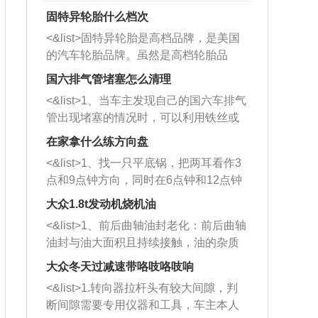
固特异轮胎什么档次
<&list>固特异轮胎是高档品牌，是美国
的汽车轮胎品牌。虽然是高档轮胎品
牌，但是中高低端的轮胎都有生产，这
国六排气管堵塞怎么清理
也是为了更好的开拓市场。
<&list>1、当车主发现自己的国六车排气
管出现堵塞的情况时，可以利用铁丝或
者是细棍，直接将杂物给取出来，如果
在家拿什么练方向盘
堵塞情况比较严重，也可以采取应急措
<&list>1、找一只平底锅，把两耳看作3
施。 <&list>2、直接利用木棍将所有的
点和9点钟方向，同时在6点钟和12点钟
杂物推到排气管里面的位置处，然后将
方向做一个标记。 <&list>2、双手握住
三元催化器拆解开，就可以将堵塞的东
大众1.8t发动机烧机油
平底锅两耳，然后往左打半圈、一圈、
西取出来。但如果是因为积碳过多引起
<&list>1、前后曲轴油封老化：前后曲轴
一圈半的练习，往右同样也要打相同的
的堵塞，就需要将三元催化器泡在草酸
油封与油大面积且持续接触，油的杂质
圈数。 <&list>3、最后强调要反复练
中进行清洗。 <&list>3、也可以利用清
和发动机内持续温度变化使其密封效果
习，这样就可以形成肌肉记忆，在真实
大众冬天过减速带咯吱咯吱响
洗剂对堵塞的情况得到解决，将清洗剂
逐渐减弱，导致渗油或漏油。<&list>2、
驾驶车辆时，不需要记忆也能打好方
放在燃油箱中，与燃油混合后，车辆启
<&list>1.转向器拉杆头有较大间隙，判
活塞间隙过大：积碳会使活塞环与缸体
向。
动时，就可以和汽油一起进入到燃烧
断间隙需要专用仪器和工具，车主本人
的间隙扩大，导致机油流入燃烧室中，