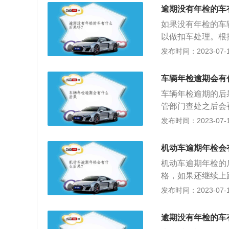
道路交通安全法》
逾期没有年检的车
行规定的，处警告
如果没有年检的车
处罚。上道路行驶
以做扣车处理。根
志，或者未随车携
号）第十一条第十
发布时间：2023-07-17
车，通知当事人提
分：驾驶未按规定
证、标志或者补办
物品运输车辆上道
部、生态环境部、
车辆年检逾期会有
条规定：上道路行
检验制度改革优化
车辆年检逾期的后
志，或者未随车携
微、小载客汽车（
管部门查处之后会
车，通知当事人提
等系列新措施。新规
绝理赔。3、如果
发布时间：2023-07-17
十条的规定予以处
座以下非营运微、
检指对已经领取正
及时退还机动车。
其具体规定如下：
进行的检验。车辆
九十条的规定予以
机动车逾期年检会
辆合格检验标志；2
罚，扣3分罚200
于道路通行规定的
进行上线检验（原政
机动车逾期年检的
新旧程度决定，特
依照规定处罚。车
以上：上线检验调
格，如果还继续上
废的风险。3.注
全法实施条例》第
15年以上需半年
责：未按时参加年
发布时间：2023-07-17
限进行安全技术检验
10年内上线检验5
任，保险公司将不
个月检验1次；(二
（第6年、第10年
当车辆超过年检期
逾期没有年检的车
次；超过10年的，
进行手续办理。2