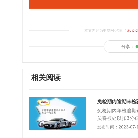
本文内容为中华网·汽车（
auto.
分享：
相关阅读
免检期内逾期未检
免检期内年检逾期
员将被处以扣3分
定，机动车驾驶人
发布时间：2023-07-17
运汽车、危险物品