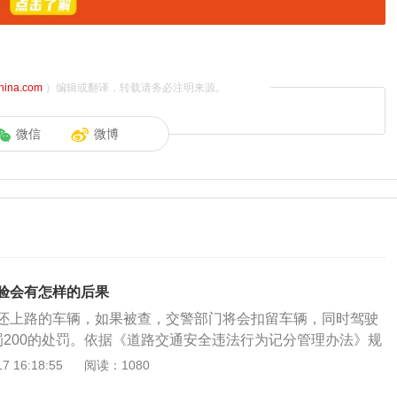
china.com
）编辑或翻译，转载请务必注明来源。
微信
微博
验会有怎样的后果
还上路的车辆，如果被查，交警部门将会扣留车辆，同时驾驶
罚200的处罚。依据《道路交通安全违法行为记分管理办法》规
驾驶未按规定定期进行安全技术检验的公路客运汽车、旅游客
 16:18:55
阅读：1080
运输车辆上道路行驶的，一次记3分。依据《中华人民共和国