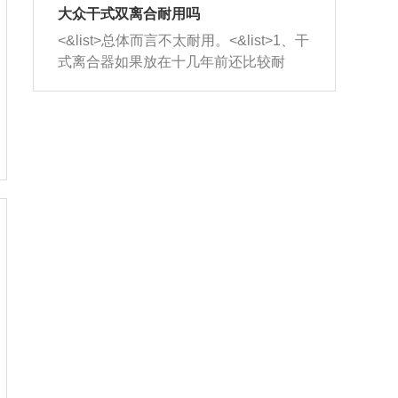
室，最后形成废气排出，就可以让三元
无法制作，需要将车辆送到修理厂或4s
造成烧机油。<&list>3、机油粘度。使用
大众干式双离合耐用吗
催化器得到清洗，排气管堵塞的情况就
店；<&list>2.车辆半轴套管防尘罩破
机油粘度过小的话，同样会有烧机油现
<&list>总体而言不太耐用。<&list>1、干
能够得到解决。
裂，破裂后会出现漏油现象，使半轴磨
象，机油粘度过小具有很好的流动性，
式离合器如果放在十几年前还比较耐
损严重，磨损的半轴容易损坏，产生异
容易窜入到气缸内，参与燃烧。<&list>
用，但是由于现在的汽车发动机动力输
响；<&list>3.稳定器的转向胶套和球头
4、机油量。机油量过多，机油压力过
出越来越高，使得干式离合器散热不足
老化，一般是使用时间过长造成的。解
大，会将部分机油压入气缸内，也会出
的缺陷也逐渐暴露出来。<&list>2、由于
决方法是更换新的质量好的转向橡胶套
现烧机油。<&list>5、机油滤清器堵塞：
干式双离合的工作环境暴露在空气中，
和球头。
会导致进气不畅，使进气压力下降，形
而离合器的散热也是通离合器罩上面的
成负压，使机油在负压的情况下吸入燃
几个小孔来进行散热。但是在行驶过程
烧室引起烧机油。<&list>6、正时齿轮或
中变速箱需要换挡，就不得不使得离合
链条磨损：正时齿轮或链条的磨损会引
器频繁工作。<&list>3、长时间的低速行
起气阀和曲轴的正时不同步。由于轮齿
驶以及过于频繁的启停，导致离合器的
或链条磨损产生的过量侧隙，使得发动
温度不断升高，而低速行驶时空气流动
机的调节无法实现：前一圈的正时和下
效率不高，无法将离合器中的热量有效
一圈可能就不一样。当气阀和活塞的运
的带走，导致离合器内部的温度不断升
动不同步时，会造成过大的机油消耗。
高，加速离合器的磨损。
解决方法：更换正时齿轮或链条。<&list
>7、内垫圈、进风口破裂：新的发动机
设计中，经常采用各种由金属和其他材