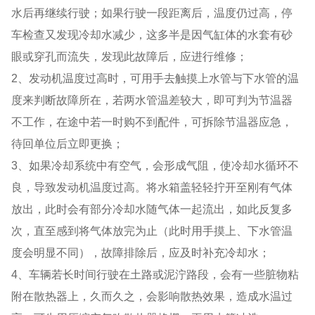
水后再继续行驶；如果行驶一段距离后，温度仍过高，停
车检查又发现冷却水减少，这多半是因气缸体的水套有砂
眼或穿孔而流失，发现此故障后，应进行维修；
2、发动机温度过高时，可用手去触摸上水管与下水管的温
度来判断故障所在，若两水管温差较大，即可判为节温器
不工作，在途中若一时购不到配件，可拆除节温器应急，
待回单位后立即更换；
3、如果冷却系统中有空气，会形成气阻，使冷却水循环不
良，导致发动机温度过高。将水箱盖轻轻拧开至刚有气体
放出，此时会有部分冷却水随气体一起流出，如此反复多
次，直至感到将气体放完为止（此时用手摸上、下水管温
度会明显不同），故障排除后，应及时补充冷却水；
4、车辆若长时间行驶在土路或泥泞路段，会有一些脏物粘
附在散热器上，久而久之，会影响散热效果，造成水温过