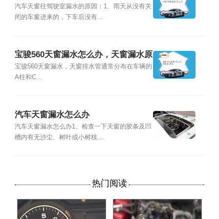
汽车天窗往驾驶室漏水的原因：1、雨天从没有关
闭的车窗进来的，下车后没有...
宝骏560天窗漏水怎么办，天窗漏水原
因
宝骏560天窗漏水，天窗排水管通常分布在车辆的
A柱和C...
汽车天窗漏水怎么办
汽车天窗漏水怎么办1、检查一下天窗的胶条及凹
槽内有无沙尘、树叶或小树枝...
热门阅读