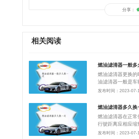
分享：
相关阅读
燃油滤清器一般多
燃油滤清器更换的
油滤清器一般是车
的燃油滤清器更换
发布时间：2023-07-17
需要看情况。汽油
器的相关信息：1
燃油滤清器多久换
客观因素的影响，
燃油滤清器在正常
响。2、油品太差
行驶距离应相应缩
车比较仔细，油品
来决定具体的更换
发布时间：2023-07-17
3、4S店一般会
油滤清器的作用是