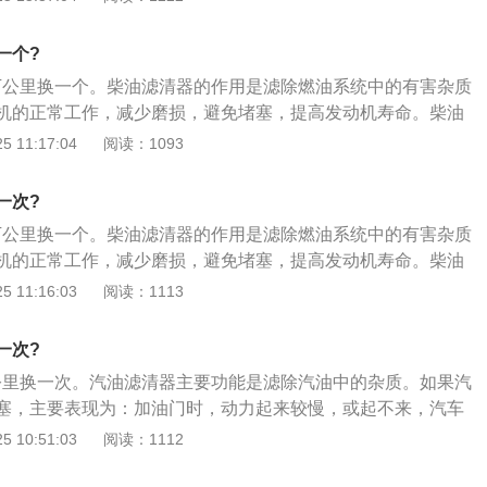
、机油滤清器被称为\"发动机之肾\"，它的主要作用是用来过
给发动机提供清洁的机油。发动机在运行过程中会产生大量的
一个?
、金属磨屑等，这些杂质如果不过滤出去，会加剧发动机的磨
1万公里换一个。柴油滤清器的作用是滤除燃油系统中的有害杂质
被称为\"发动机的口罩\"，它的作用是过滤掉空气中的砂粒、
机的正常工作，减少磨损，避免堵塞，提高发动机寿命。柴油
提供清洁的空气。如果空气未经过滤直接进入发动机，那么空
排除方法如下：1、发动机启动困难时，首先排查滤清器及管
 11:17:04
阅读：1093
等硬质颗粒就会进入到活塞与气缸壁之间，加剧气缸的磨损，
有，手源泵油，排净气体；2、其次可能是滤清器拦截的杂质
命；5、燃油是发动机的\"食物\"。燃油又分为汽油和柴油，
，压磋太大，需更换新滤清器部件（滤芯）；3、油管接头、
区别，今天我们只说汽油滤清器。汽油滤清器的作用就是过滤
一次?
处漏油，需更换密封垫。手泵泵不上油，可能由于清洁度差和
质等，给发动机提供清洁的汽油，防止\"病从口入\"。燃油在生
1万公里换一个。柴油滤清器的作用是滤除燃油系统中的有害杂质
杂质卡住单向阀致使单向阀失效，从而引起泵油失效，拆下手
可避免地混入一些杂质，在储存过程中还会吸附一定的水分，
机的正常工作，减少磨损，避免堵塞，提高发动机寿命。柴油
件；如果还不能泵油，更换滤清器。
害燃油系统中的零部件。比如极为精密的喷油器偶件，精度只
排除方法如下：1、发动机启动困难时，首先排查滤清器及管
 11:16:03
阅读：1113
油中的杂质、胶质等进入偶件，会导致偶件表面划伤，进而导
有，手源泵油，排净气体；2、其次可能是滤清器拦截的杂质
开启等故障。
，压磋太大，需更换新滤清器部件（滤芯）；3、油管接头、
一次?
处漏油，需更换密封垫。手泵泵不上油，可能由于清洁度差和
万公里换一次。汽油滤清器主要功能是滤除汽油中的杂质。如果汽
杂质卡住单向阀致使单向阀失效，从而引起泵油失效，拆下手
塞，主要表现为：加油门时，动力起来较慢，或起不来，汽车
件；如果还不能泵油，更换滤清器。
要打火2－5次才能打着。燃油滤清器故障现象如下：1、易熄
 10:51:03
阅读：1112
塞后，汽油的输送受到影响，导致发动机供油不足，行驶中或
显，怠速时极易造成熄火；2、行驶无力，由于供油不畅，致