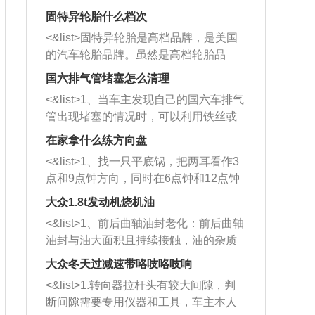
固特异轮胎什么档次
<&list>固特异轮胎是高档品牌，是美国
的汽车轮胎品牌。虽然是高档轮胎品
牌，但是中高低端的轮胎都有生产，这
国六排气管堵塞怎么清理
也是为了更好的开拓市场。
<&list>1、当车主发现自己的国六车排气
管出现堵塞的情况时，可以利用铁丝或
者是细棍，直接将杂物给取出来，如果
在家拿什么练方向盘
堵塞情况比较严重，也可以采取应急措
<&list>1、找一只平底锅，把两耳看作3
施。 <&list>2、直接利用木棍将所有的
点和9点钟方向，同时在6点钟和12点钟
杂物推到排气管里面的位置处，然后将
方向做一个标记。 <&list>2、双手握住
三元催化器拆解开，就可以将堵塞的东
大众1.8t发动机烧机油
平底锅两耳，然后往左打半圈、一圈、
西取出来。但如果是因为积碳过多引起
<&list>1、前后曲轴油封老化：前后曲轴
一圈半的练习，往右同样也要打相同的
的堵塞，就需要将三元催化器泡在草酸
油封与油大面积且持续接触，油的杂质
圈数。 <&list>3、最后强调要反复练
中进行清洗。 <&list>3、也可以利用清
和发动机内持续温度变化使其密封效果
习，这样就可以形成肌肉记忆，在真实
大众冬天过减速带咯吱咯吱响
洗剂对堵塞的情况得到解决，将清洗剂
逐渐减弱，导致渗油或漏油。<&list>2、
驾驶车辆时，不需要记忆也能打好方
放在燃油箱中，与燃油混合后，车辆启
<&list>1.转向器拉杆头有较大间隙，判
活塞间隙过大：积碳会使活塞环与缸体
向。
动时，就可以和汽油一起进入到燃烧
断间隙需要专用仪器和工具，车主本人
的间隙扩大，导致机油流入燃烧室中，