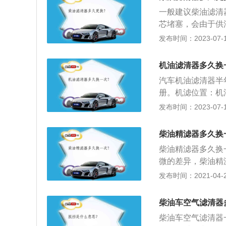
铁、粉尘等固体杂
一般建议柴油滤清器
保发动机稳定运行
芯堵塞，会由于供
除前，一定要按照
至是排气冒黑烟等
发布时间：2023-07-17
容易会导致汽油溢
柴油滤芯时刻都能
中，千万不要在旁
质和水分，保护发
滤：更换同时，需
机油滤清器多久换
泵、柴油喷嘴和其
箭头标记，更换时
汽车机油滤清器半
清器，因为劣质的
免出现漏油的情况
册。机滤位置：机
机油内浸泡，滤芯
油泵，下游是发动
发布时间：2023-07-17
法启动。同时还会
分流式之分。全流
分，损坏三元催化
部润滑油。分流式
柴油精滤器多久换
用：滤除有害杂质
柴油精滤器多久换
起到润滑、冷却、
微的差异，柴油精
过滤所设计的柴油
发布时间：2021-04-27
分离器是用来过滤
器做为两级式过滤
柴油车空气滤清器
命都有很高的要求
柴油车空气滤清器一
率高达98.6%，