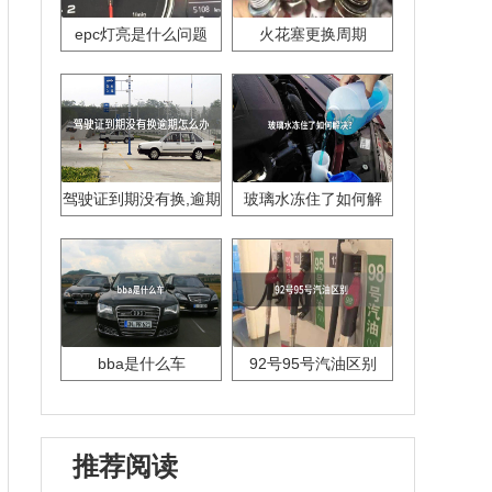
epc灯亮是什么问题
火花塞更换周期
驾驶证到期没有换,逾期
玻璃水冻住了如何解
怎么办??
决？
bba是什么车
92号95号汽油区别
推荐阅读