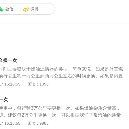
微信
微博
久换一次
时间主要取决于燃油滤清器的类型。简单来说，如果是外置燃
辆行驶里程一万公里到两万公里左右的时候更换。如果是内置
的时间会长一些，一般在行程10万公里左右的时候更换。具体
 16:18:55
阅读：1058
过滤器也叫汽油滤芯或汽油滤清器，以下是关于更换汽油过滤
、汽油过滤器更换的频率是没有一个固定的时间，因为受太多
一次
像是车型的不同、品牌的不同，都会对更换时间造成较大影
使用中，每行驶3万公里要更换一次。如果燃油杂质含量高，
要缩短更换的周期，基本上3万公里左右就要更换一次，如果用
短。建议每2万公里更换一次。可以根据我们平常汽油的质量
又很好，车子平常保养得也好，7~8万公里更换一次也可以。
汽油滤芯的时间。燃油滤清器有柴油滤清器、汽油滤清器。燃
 16:18:55
阅读：9985
说2万公里就需要更换，这是因为4S店想让车主缩短使用周期，
过滤汽车燃油中的杂质，使供给发动机燃烧的燃油更纯净。是