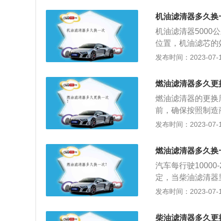
虽然早换了对车没
一种易损件，需要
因为劣质的汽油过
机油滤清器多久换
是汽油滤清器。出
油路，致使燃油压
机油滤清器500
时候明显感觉无力
接导致发动机动力
位置，机油滤芯的
机相关的养护清洗
滤。防止汽车机油
发布时间：2023-07-17
2.怠速运转的时
毁坏汽车发动机等
系统的正常供油导
式风机。按在操作
打着火。
燃油滤清器多久更
滤系统有过滤纸，
燃油滤清器的更换
的事宜有，应用机
前，确保按照制造
的丝口。查验并清
油溢出，严重危及
发布时间：2023-07-17
提供的油不够。安
有一定的安全隐患
密封靠谱，并可避
口和出口处标有箭
底壳的机油从进油
燃油滤清器多久换
漏油。
外侧，然后通过滤
汽车每行驶1000
上。机滤的使用寿
定，当柴油滤清器
的，当机油品质过
染，需要及时将其
发布时间：2023-07-17
清洁机油直接流入
件的使用寿命（维
的现象。以下是燃
柴油滤清器多久更