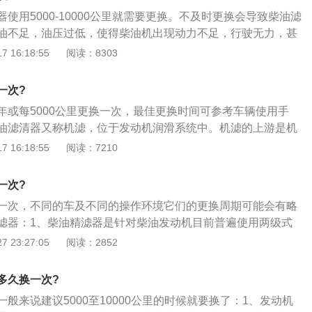
物，防止燃油系统堵塞（特别是喷油嘴）。减少机械磨损，确
使用5000-10000公里就需要更换。不及时更换会导致柴油滤
，提高可靠性。更换燃油滤清器的注意事项：释放压力：在拆
油不足，油压过低，使得柴油机出现动力不足，行驶无力，甚
制造商指定的步骤，进行释放燃油系统内残留的压力。否则很
症状。因此要遵守柴油滤芯的更换要求，定期进行更换，保证
 16:18:55
阅读：8303
出，严重还会危及到人身安全。禁止使用明火：在更换过程
正常过滤柴油。柴油滤清器的作用是滤除燃油系统中的有害杂
边吸烟和使用明火，否则会存在一定的安全隐患。同时更换机
动机的正常工作，减少磨损，避免堵塞，可以有效延长喷油
要更换汽车机油、机滤、空滤。注意正反：滤清器有进出油口
一次?
他过滤元件的使用寿命。更换滤清器时切勿选择劣质的柴油滤
切勿装反。检查密封性：在安装完毕后，检查接口密封性，避
年或每5000公里更换一次，最佳更换时间可参考车辆使用手
柴油滤清器使用的滤芯材质较差，不仅过滤效果差，长时间在
。
油滤清器又称机滤，位于发动机润滑系统中。机滤的上游是机
本身会有过滤层脱落，堵塞油路，致使燃油压力不足，车辆无
机中需要润滑的各零部件。机滤种类：机油滤清器有全流式与
 16:18:55
阅读：7210
造成柴油系统压力异常，直接导致发动机动力不足或燃烧不充
式滤清器串联于机油泵和主油道之间，能滤清进入主油道的全
器、氧传感器等贵重部件，造成巨大的经济损失。
清器与主油道并联，仅过滤机油泵送出的部分润滑油。机滤作
一次?
，洁净的机油供给曲轴、连杆、凸轮轴、增压器、活塞环等，
一次，不同的车及不同的操作环境它们的更换周期可能会有略
清洗作用，从而延长零部件的寿命。
滤器：1、柴油精滤器是针对柴油发动机目前普遍使用两级式
精滤器，它与柴油的油水分离器一起组成了两级式过滤。油水
 23:27:05
阅读：2852
柴油中的水，柴油精滤器是柴油中的细小颗粒。2、柴油精滤
中的主滤，也是对杂质过滤的最后防线，对过滤效率和使用寿
多久换一次?
。目前针对国三标准的柴油重卡，要求3－5微米的颗粒过滤效
般来说建议5000至10000公里的时候就要换了：1、发动机
5－10微米以上的颗粒过滤效率99.8%，10微米以上颗粒的过滤效