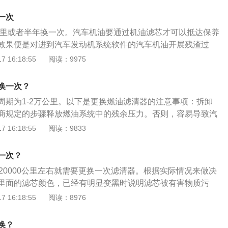
坏处，但是意义不大。4、更换时切勿选择劣质汽油过滤器，
定期清洗更换。一般私家车的燃料主要是汽油，所以滤清器也
滤器使用的滤芯材质较差，不仅过滤效果差，长期使用会堵塞
一次
现以下的情况，就要检查汽油滤芯是否需要更换：1.急加速的
力不足，车辆无法启动，同时还会造成燃油系统压力异常，直
0公里或者半年换一次。汽车机油要通过机油滤芯才可以抵达保养
，且汽车大载荷运行的时候明显感觉动能下降，并且做过发动
不足或燃烧不充分，损坏三元催化器、氧传感器等贵重部件。
效果便是对进到汽车发动机系统软件的汽车机油开展残渣过
。一般在汽油滤芯轻微的堵塞或者脏污的时候会出现的情况；
在应用循环系统全过程持续渗入的残渣导致主油道阻塞，甚至
 16:18:55
阅读：9975
候明显抖动，汽油滤芯中度堵塞或者脏污的时候就会影响到供油
严重危害的发生。机油滤芯按构造分是能换式，旋装式，离心
致异常燃烧产生发动机的异常抖动；3.启动困难或者冷车很难
系统中的布局可分成全流式的，分离式。机油滤芯所运用的过
换一次？
毡子，金属丝网，非织布等。在拆换机油滤芯情况下，要留意
周期为1-2万公里。以下是更换燃油滤清器的注意事项：拆卸
油滤芯扳子或合理的专用工具拆下来滤芯，避免毁坏连接位置
商规定的步骤释放燃油系统中的残余压力。否则，容易导致汽
理机油滤芯安裝面，不然安裝后容易造成汽车机油漏水，导致
人身安全；更换过程中，严禁在附近吸烟或使用明火，否则会
 16:18:55
阅读：9833
裝机油滤芯时，应在密封环的表层涂上一层汽车机油，以确保
；同时更换汽车机油、机器滤清器和空气滤清器；过滤器在入
免损害密封环。机滤的工作原理：机滤有进油口和出油口，油
头，更换时不要倒置安装；安装后，检查接口的密封性，避免
止回阀中流入机滤，流入的脏的机油是在机滤的边缘，滤纸的
一次？
纸过滤，干净的机油从机滤中央流出，喷射到发动机各个部件
0-20000公里左右就需要更换一次滤清器。根据实际情况来做决
命不是通过机滤本身的质量来决定的，而是加油的油品来决定
里面的滤芯颜色，已经有明显变黑时说明滤芯被有害物质污
差，其中的杂质过多，就会堵住过滤孔，使得油压变低，让不
更换。不然不仅会导致汽车动力严重下滑，而且还影响部分零
 16:18:55
阅读：8976
发动机，这时就要更换机油滤清器了。
修成本高）。甚至直接堵塞喷油嘴，造成油耗升高和怠速不稳
油滤清器的相关内容：燃油滤清器作用：除去燃油中的氧化
换？