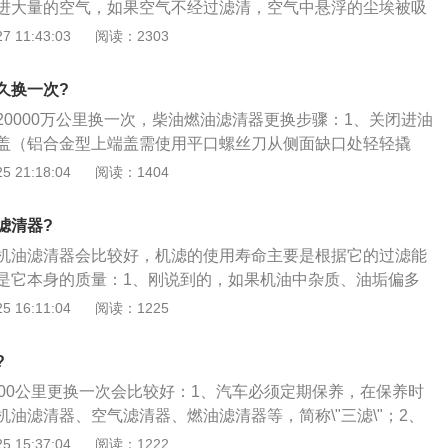
进大量的空气，如果空气不经过滤清，空气中悬浮的尘埃被吸
要求。在保证高的过滤效率的同时，还要满足较小的流动阻力，以
气滤清器加速活塞组及气缸的磨损。较大的颗粒进入活塞与气
 11:43:03
阅读：2303
运行以及充沛的动力；3、为了能让发动机喝到清洁的好柴
重的“拉缸”现象，这在干燥多沙的工作环境中尤为严重；2、空
用中共轨零部件的非正常磨损，只有对柴油再进行精细过滤，
器或进气管的前方，起到滤除空气中灰尘、砂粒的作用，保证
压泵，电控喷油器以及共轨油嘴，减少不必要的高额维修成
久换一次?
清洁的空气。在汽车的千千万万个零部件中，空气滤清器是一
20000万公里换一次，柴油燃油滤清器更换步骤：1、关闭进油
，因为它不直接关系到汽车的技术性能，但在汽车的实际使用
盖（铝合金型上端盖需使用平口螺丝刀从侧面缺口处轻轻撬
对汽车（特别是发动机）的使用寿命有极大的影响；3、如果
污口堵丝，排净污油；3、将滤芯上端的紧固螺母松开，操作者
 21:18:04
阅读：1404
过滤作用，发动机就会吸入大量含有尘埃、颗粒的空气，导致
芯，垂直向上取下旧滤芯；4、换上新滤芯，垫好上端密封圈
重，如果在使用过程中，长时间不给维护保养，空气滤清器的
垫），上紧螺母；5、拧紧排污口堵丝，盖好上端盖（注意垫
中的灰尘，这不但使过滤能力下降，而且还会妨碍空气的流
滤清器?
紧固螺栓。
浓而使发动机工作不正常。
机油滤清器会比较好，机滤的使用寿命主要是根据它的过滤能
是它本身的质量：1、刚说到的，如果机油中杂质、油垢偏多
上，堵住过滤孔，导致油压变低，就让有杂质的机油直接进入
 16:11:04
阅读：1225
当于机油没被过滤；2、其实，这个时候已经是要换机滤的时
情况下，咱们的机油滤清器的使用寿命是5000公里，针对的都
?
总结一下，我们多数情况下，机滤是5000公里一换，但是如果
000公里更换一次会比较好：1、汽车必须定期保养，在保养时
里，只要是换机油，一般也都把机滤一同换掉。
油滤清器、空气滤清器、燃油滤清器等，简称\"三滤\"；2、
理解，任何油液都有保质期，过期的油液质量下降，对发动机
 15:37:04
阅读：1222