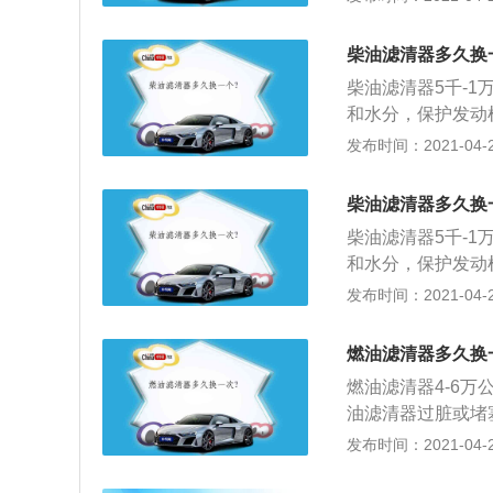
的保护作用降低；3
滤机油中的杂质，
柴油滤清器多久换
积碳、胶质、油泥
柴油滤清器5千-
损；4、空气滤清器
和水分，保护发动
杂质等，给发动机
滤清器常见故障及
发布时间：2021-04-25
气中的砂粒、杂质
道是否有气体，如
缩短发动机的使用寿
太多，已堵塞滤网
它们的滤清器略有
柴油滤清器多久换
放气螺钉等密封垫
汽油中的杂质、胶
柴油滤清器5千-
有大颗粒杂质，使
产和运输过程中不
和水分，保护发动
油泵，清洗各零部
这些杂质会严重损
滤清器常见故障及
发布时间：2021-04-25
有几微米，如果汽
道是否有气体，如
致喷油器滴油、不
太多，已堵塞滤网
燃油滤清器多久换
放气螺钉等密封垫
燃油滤清器4-6
有大颗粒杂质，使
油滤清器过脏或堵
油泵，清洗各零部
启动困难，有时候
发布时间：2021-04-25
火，汽油滤清器堵
换挡时搓车现象明