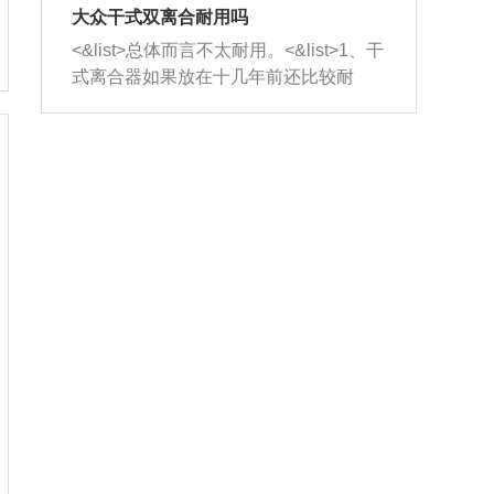
室，最后形成废气排出，就可以让三元
无法制作，需要将车辆送到修理厂或4s
造成烧机油。<&list>3、机油粘度。使用
大众干式双离合耐用吗
催化器得到清洗，排气管堵塞的情况就
店；<&list>2.车辆半轴套管防尘罩破
机油粘度过小的话，同样会有烧机油现
<&list>总体而言不太耐用。<&list>1、干
能够得到解决。
裂，破裂后会出现漏油现象，使半轴磨
象，机油粘度过小具有很好的流动性，
式离合器如果放在十几年前还比较耐
损严重，磨损的半轴容易损坏，产生异
容易窜入到气缸内，参与燃烧。<&list>
用，但是由于现在的汽车发动机动力输
响；<&list>3.稳定器的转向胶套和球头
4、机油量。机油量过多，机油压力过
出越来越高，使得干式离合器散热不足
老化，一般是使用时间过长造成的。解
大，会将部分机油压入气缸内，也会出
的缺陷也逐渐暴露出来。<&list>2、由于
决方法是更换新的质量好的转向橡胶套
现烧机油。<&list>5、机油滤清器堵塞：
干式双离合的工作环境暴露在空气中，
和球头。
会导致进气不畅，使进气压力下降，形
而离合器的散热也是通离合器罩上面的
成负压，使机油在负压的情况下吸入燃
几个小孔来进行散热。但是在行驶过程
烧室引起烧机油。<&list>6、正时齿轮或
中变速箱需要换挡，就不得不使得离合
链条磨损：正时齿轮或链条的磨损会引
器频繁工作。<&list>3、长时间的低速行
起气阀和曲轴的正时不同步。由于轮齿
驶以及过于频繁的启停，导致离合器的
或链条磨损产生的过量侧隙，使得发动
温度不断升高，而低速行驶时空气流动
机的调节无法实现：前一圈的正时和下
效率不高，无法将离合器中的热量有效
一圈可能就不一样。当气阀和活塞的运
的带走，导致离合器内部的温度不断升
动不同步时，会造成过大的机油消耗。
高，加速离合器的磨损。
解决方法：更换正时齿轮或链条。<&list
>7、内垫圈、进风口破裂：新的发动机
设计中，经常采用各种由金属和其他材