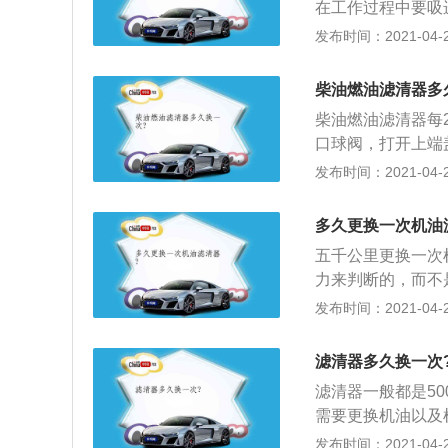
在工作过程中要吸
率按99.9%来
入气缸中，就会空
发布时间：2021-04-27
保证发动机的可靠
缸之间，会造成严
油，避免发动机使
气滤清器装在化油
才能有效的保护高
柴油燃油滤清器多
气缸中进入足量、
本。
柴油燃油滤清器每
个极不起眼的部件
口球阀，打开上端
中，空气滤清器却
开）；2、拧开排
发布时间：2021-04-25
没有空气滤清器的
戴防油手套握紧滤
发动机气缸磨损严
（下端有自带密封
滤芯就会粘满空气
多久更换一次机油
好密封圈），上好
通，导致混合气过
五千公里更换一次
力来判断的，而不
的话，附着在滤纸
发布时间：2021-04-25
发动机，那这就相
候了。一般大多数
滤清器多久换一次
是新的机油；3、
滤清器一般都是5
没有到5000公
需要更换机油以及机
换机油大家都可以
发布时间：2021-04-25