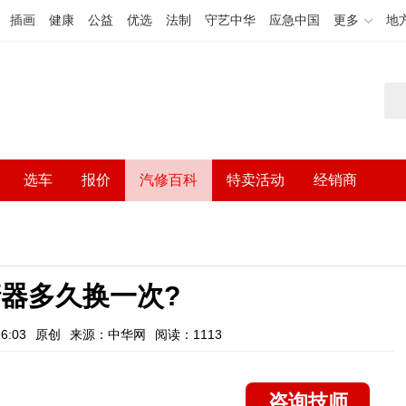
插画
健康
公益
优选
法制
守艺中华
应急中国
更多
地
选车
报价
汽修百科
特卖活动
经销商
器多久换一次?
6:03
原创
来源：中华网
阅读：1113
咨询技师