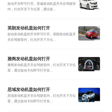
扳动开关即可打开。君威发动机盖开关在驾驶室
内，灯光开关下方位置，通过扳...
英朗发动机盖如何打开
扳动发动机盖的开关即可打开。英朗发动机盖开
关在驾驶室内，灯光开关下方位...
雅阁发动机盖如何打开
雅阁发动机盖开关在驾驶室内，灯光开关下方位
置，通过扳动卡扣即可打开发...
思域发动机盖如何打开
思域发动机盖开关在驾驶室内，灯光开关下方位
置，通过扳动卡扣即可打开发...