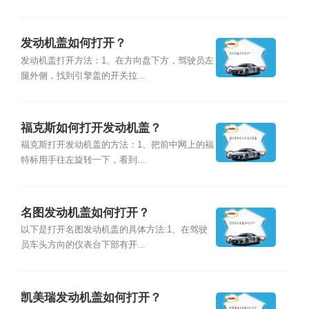
发动机盖如何打开？
发动机盖打开方法：1、在方向盘下方，驾驶员左
腿外侧，找到引擎盖的开关拉...
福克斯如何打开发动机盖？
福克斯打开发动机盖的方法：1、把前中网上的福
特标用手往左旋转一下，看到...
名图发动机盖如何打开？
以下是打开名图发动机盖的具体方法:1、在驾驶
员车头方向的仪表台下部有开...
凯美瑞发动机盖如何打开？