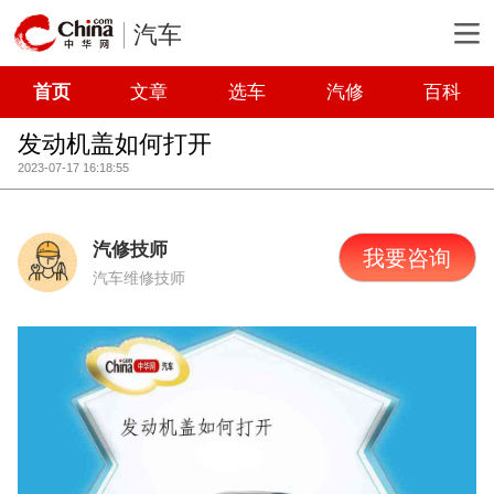
汽车
首页
文章
选车
汽修
百科
发动机盖如何打开
2023-07-17 16:18:55
汽修技师
我要咨询
汽车维修技师