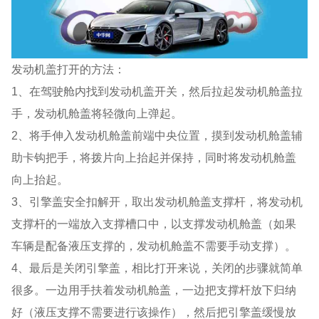
发动机盖打开的方法：
1、在驾驶舱内找到发动机盖开关，然后拉起发动机舱盖拉
手，发动机舱盖将轻微向上弹起。
2、将手伸入发动机舱盖前端中央位置，摸到发动机舱盖辅
助卡钩把手，将拨片向上抬起并保持，同时将发动机舱盖
向上抬起。
3、引擎盖安全扣解开，取出发动机舱盖支撑杆，将发动机
支撑杆的一端放入支撑槽口中，以支撑发动机舱盖（如果
车辆是配备液压支撑的，发动机舱盖不需要手动支撑）。
4、最后是关闭引擎盖，相比打开来说，关闭的步骤就简单
很多。一边用手扶着发动机舱盖，一边把支撑杆放下归纳
好（液压支撑不需要进行该操作），然后把引擎盖缓慢放