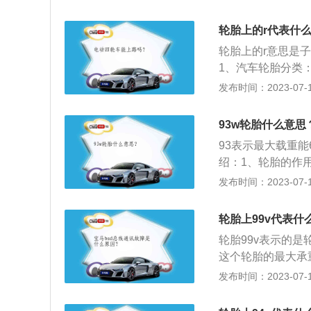
91代表轮胎可以载
用轿车使用的轮胎
轮胎上的r代表什
日期、轮胎规格型号
轮胎上的r意思是子
胎宽度为205毫米
1、汽车轮胎分类
胎规格中的R(radi
发布时间：2023-07-17
一般用字母B表示
是相互平行呈径向
93w轮胎什么意思
各层间排列彼此交叉
93表示最大载重能
线轮胎的优点：子
绍：1、轮胎的作
小，使用寿命长。
制动的扭力，保证
发布时间：2023-07-17
低油耗3%～8%
冲击力，防止汽车
负荷能力较大。散
行驶时的噪音，保
轮胎上99v代表什
轮胎99v表示的
这个轮胎的最大承
为240km/h。
发布时间：2023-07-17
内部进水。2、轮
的地方。3、请不