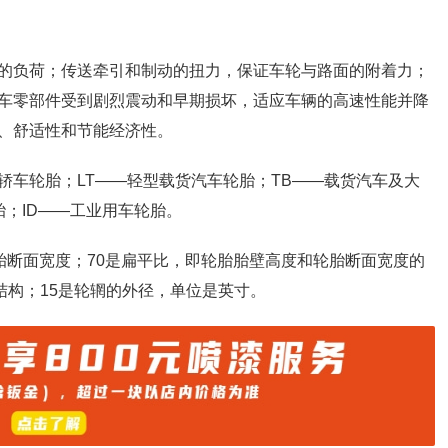
的负荷；传送牵引和制动的扭力，保证车轮与路面的附着力；
车零部件受到剧烈震动和早期损坏，适应车辆的高速性能并降
、舒适性和节能经济性。
轿车轮胎；LT——轻型载货汽车轮胎；TB——载货汽车及大
胎；ID——工业用车轮胎。
表示轮胎断面宽度；70是扁平比，即轮胎胎壁高度和轮胎断面宽度的
层结构；15是轮辋的外径，单位是英寸。