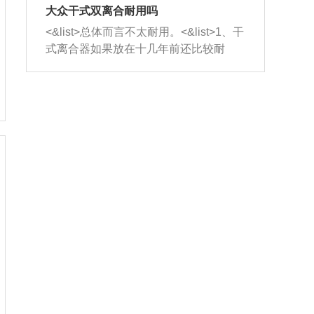
室，最后形成废气排出，就可以让三元
无法制作，需要将车辆送到修理厂或4s
造成烧机油。<&list>3、机油粘度。使用
大众干式双离合耐用吗
催化器得到清洗，排气管堵塞的情况就
店；<&list>2.车辆半轴套管防尘罩破
机油粘度过小的话，同样会有烧机油现
<&list>总体而言不太耐用。<&list>1、干
能够得到解决。
裂，破裂后会出现漏油现象，使半轴磨
象，机油粘度过小具有很好的流动性，
式离合器如果放在十几年前还比较耐
损严重，磨损的半轴容易损坏，产生异
容易窜入到气缸内，参与燃烧。<&list>
用，但是由于现在的汽车发动机动力输
响；<&list>3.稳定器的转向胶套和球头
4、机油量。机油量过多，机油压力过
出越来越高，使得干式离合器散热不足
老化，一般是使用时间过长造成的。解
大，会将部分机油压入气缸内，也会出
的缺陷也逐渐暴露出来。<&list>2、由于
决方法是更换新的质量好的转向橡胶套
现烧机油。<&list>5、机油滤清器堵塞：
干式双离合的工作环境暴露在空气中，
和球头。
会导致进气不畅，使进气压力下降，形
而离合器的散热也是通离合器罩上面的
成负压，使机油在负压的情况下吸入燃
几个小孔来进行散热。但是在行驶过程
烧室引起烧机油。<&list>6、正时齿轮或
中变速箱需要换挡，就不得不使得离合
链条磨损：正时齿轮或链条的磨损会引
器频繁工作。<&list>3、长时间的低速行
起气阀和曲轴的正时不同步。由于轮齿
驶以及过于频繁的启停，导致离合器的
或链条磨损产生的过量侧隙，使得发动
温度不断升高，而低速行驶时空气流动
机的调节无法实现：前一圈的正时和下
效率不高，无法将离合器中的热量有效
一圈可能就不一样。当气阀和活塞的运
的带走，导致离合器内部的温度不断升
动不同步时，会造成过大的机油消耗。
高，加速离合器的磨损。
解决方法：更换正时齿轮或链条。<&list
>7、内垫圈、进风口破裂：新的发动机
设计中，经常采用各种由金属和其他材