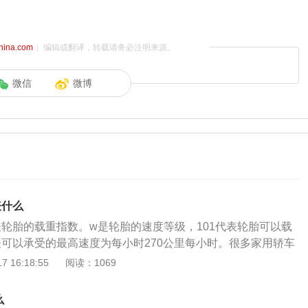
china.com
）编辑或翻译，转载请务必注明来源。
微信
微博
表什么
表轮胎的载重指数。w是轮胎的速度等级，101代表轮胎可以载
代表可以承受的最高速度为每小时270公里每小时。很多家用轿车
1v，91与上面的101都是载重指数，v与上面的w一样都是速
 16:18:55
阅读：1069
胎可以载重615公斤，v代表可以承受的最高速度为每小时240
用的轮胎大多数都是91v的，轮胎侧面标注了非常多的信息，
么