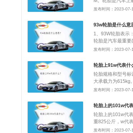
M。轮胎是汽车上
的最大压力值（轮
胎型号标记：例如2
发布时间：2023-07-17
母代表标识，所以
壁高度和轮胎断面宽
构；15是轮辋的
93w轮胎是什么意
汽车的负荷；传送
1、93W轮胎表示：
车在行驶时的震动
轮胎是汽车最重要
辆的高速性能并降
撑车辆的整体重量
发布时间：2023-07-17
节能经济性。
附着力；降低和吸
动和早期损坏，适
轮胎上91w代表什
性、操纵稳定性、
轮胎规格和型号标识
大承载力为615k
表示轮胎的速度等级
发布时间：2023-07-17
载的最大速度为27
70km/h的轮
轮胎上的101w代
号的轮胎适用于不
轮胎上的101w代
母数字标识，对应
重825公斤，w
度等级。例如：225/
侧面都写着91v，
发布时间：2023-07-17