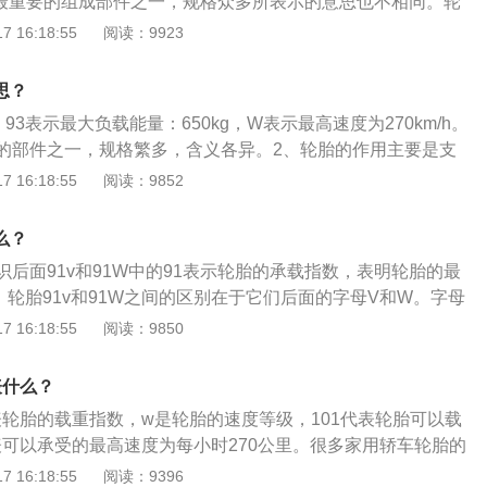
最重要的组成部件之一，规格众多所表示的意思也不相同。轮
胎充气时不能超过这个胎压极限）。以上就是有关轮胎上的字
15/70R15，215表示轮胎断面宽度；70是扁平比，即轮胎胎
 16:18:55
阅读：9923
在购买轮胎时也可以看看轮胎上的标识，有助于选购。
度的比例；R是英文Radial的缩写，表示轮胎为辐射层结
外径，单位是英寸。轮胎的作用主要支持车辆的全部重量，承受
思？
牵引和制动的扭力，保证车轮与路面的附着力；减轻和吸收汽
93表示最大负载能量：650kg，W表示最高速度为270km/h。
和冲击力，防止汽车零部件受到剧烈震动和早期损坏，适应车
的部件之一，规格繁多，含义各异。2、轮胎的作用主要是支
低行驶时的噪音，保证行驶的安全性、操纵稳定性、舒适性和
，承受车辆的载荷；传递牵引和制动力矩，保证车轮与路面的
 16:18:55
阅读：9852
收车辆在行驶过程中的振动和冲击力，防止车辆部件的剧烈振
应车辆的高速性能，降低行驶过程中的噪音，确保行车安全
么？
舒适性和节能经济性。
后面91v和91W中的91表示轮胎的承载指数，表明轮胎的最
g。轮胎91v和91W之间的区别在于它们后面的字母V和W。字母
。V表示轮胎能承载的最大速度为240km/h，W表示轮胎能承
 16:18:55
阅读：9850
0km/h。换句话说，91W轮胎是指能承载615kg，最大速度为2
胎。轮胎是汽车的重要组成部分，轮胎的规格型号很多。不同规格型
表什么？
同的型号。规格和型号标识通常位于轮胎侧面，带有一系列字
表轮胎的载重指数，w是轮胎的速度等级，101代表轮胎可以载
于轮胎的胎面宽度、扁平率、类型、轮毂尺寸、负载指数和速
代表可以承受的最高速度为每小时270公里。很多家用轿车轮胎的
45r1791W。
91与上面的101都是载重指数，与上面的w一样都是速度等级。
 16:18:55
阅读：9396