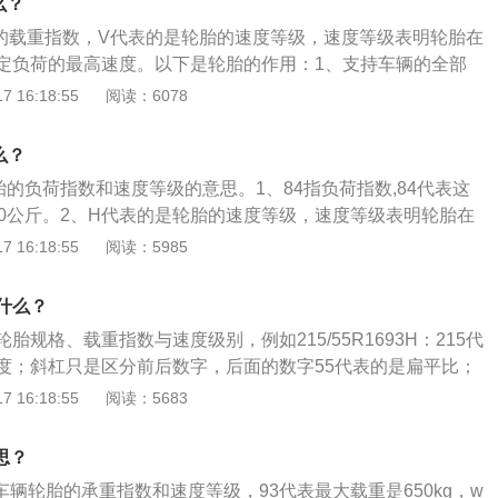
么？
5、长时间拆掉轮胎保管时，请注意轮胎内部渗出化学品而会
胎的载重指数，V代表的是轮胎的速度等级，速度等级表明轮胎在
定负荷的最高速度。以下是轮胎的作用：1、支持车辆的全部
负荷，并传递其他方向的力和力矩；2、传送牵引和制动的扭
 16:18:55
阅读：6078
面之间有良好的附着性，以提高汽车的动力性、制动性和通过
同缓和汽车行驶时所受到的冲击，并衰减由此而产生的振动；
么？
件受到剧烈震动和早期损坏，适应车辆的高速性能并降低行驶
胎的负荷指数和速度等级的意思。1、84指负荷指数,84代表这
驶的安全性、操纵稳定性、舒适性和节能经济性。
00公斤。2、H代表的是轮胎的速度等级，速度等级表明轮胎在
定负荷的最高速度，H的最高速度为210千米每时。扩展内容：
 16:18:55
阅读：5985
何参数与物理性能的标志数据。轮胎规格常用一组数字表示，
胎断面宽度，后一个数字表示轮辋直径，均以英寸为单位。中
什么？
殊含义：“X”表示高压胎；“R”、“Z”表示子午胎；“一”表示低
胎规格、载重指数与速度级别，例如215/55R1693H：215代
度；斜杠只是区分前后数字，后面的数字55代表的是扁平比；
轮胎，如果没有R可能是斜交轮胎；字母后面的16代表的是轮
 16:18:55
阅读：5683
为载重指数；字母H代表的是轮胎速度指数。轮胎是在各种车辆
地滚动的圆环形弹性橡胶制品，其通常安装在金属轮辋上，能
思？
界冲击、实现与路面的接触并保证车辆的行驶性能。
车辆轮胎的承重指数和速度等级，93代表最大载重是650kg，w