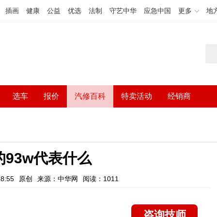
插画
健康
公益
优选
法制
守艺中华
应急中国
更多
地
选车
报价
汽修百科
特卖活动
经销商
93w代表什么
8:55
原创
来源：中华网
阅读：1011
咨询技师