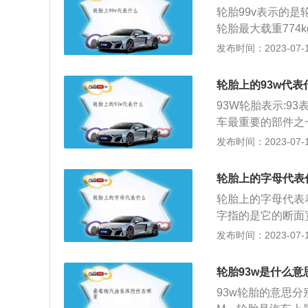
例如生产日期、轮胎
轮胎99v表示的
字代表轮胎宽度为2
轮胎最大载重774
跟w有什么区别？
m/h。轮胎上还有
发布时间：2023-07-17
允许的最高车速。w
轮胎的类型和适用的
240KM\u002F
胎断面的扁平比是
00KM\u002Fh。
轮胎上的93w代表
17寸的轮毂。轮
93W轮胎表示:93
品，安装在金属轮
车最重要的部件之
辆的行驶性能。
数是一个对应于最
发布时间：2023-07-17
重量，轮胎的作用
扭力，保证车轮与
轮胎上的字母代表
止汽车零部件受到
轮胎上的字母代表
音，保证行驶的安
字指的是它的断面
概可分为6种，即
胎的速度等级了，
发布时间：2023-07-17
车及大客车胎；A
少。而超过了标示
胎。轮胎型号标记：
子的载重指数，其
轮胎胎壁高度和轮胎
轮胎93w是什么意
承受的最大重量。
层结构；15是轮
93w轮胎的意思分
数据来控制胎压。