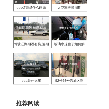
epc灯亮是什么问题
火花塞更换周期
驾驶证到期没有换,逾期
玻璃水冻住了如何解
怎么办??
决？
bba是什么车
92号95号汽油区别
推荐阅读