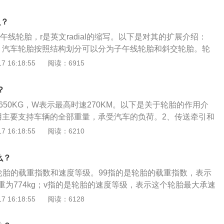
重615公斤，v代表可以承受的最高速度为每小时240公里，家
大多数都是91v的，轮胎侧面标注了非常多的信息，例如生产
么？
、花纹类型、推荐胎压等。例如205/55r16，这组数字代表轮
午线轮胎，r是英文radial的缩写。以下是对其的扩展介绍：
，扁平比为55，可以装在16英寸的轮圈上。
：汽车轮胎按照结构划分可以分为子午线轮胎和斜交轮胎。轮
altire)就代表的轮胎的种类是子午线轮胎，而斜交轮胎(biastire)
 16:18:55
阅读：6915
。2、汽车轮胎的外观介绍：子午线轮胎的胎体帘线各层间排列
排列，与胎冠中心线周向成90°夹角。而斜交轮胎是指胎体帘线
？
呈网状，并与胎冠中心线周向形成35~45°的角度。3、子午
650KG，W表示最高时速270KM。以下是关于轮胎的作用介
午线轮胎接地面积大，附着性能好，胎面滑移小，滚动阻力
用主要支持车辆的全部重量，承受汽车的负荷。2、传送牵引和
胎冠较厚且有坚硬的带束层，不易刺穿；行驶时变形小，可降
车轮与路面的附着力。3、减轻和吸收汽车在行驶时的震动和
 16:18:55
阅读：6210
。因为帘布层数少，胎侧薄，所以其径向弹性大，缓冲性能好，
零部件受到剧烈震动和早期损坏，适应车辆的高速性能并降低
热性能好，可适应高温、高速行驶。
证行驶的安全性、操纵稳定性、舒适性和节能经济性。
么？
是轮胎的载重指数和速度等级。99指的是轮胎的载重指数，表示
重为774kg；v指的是轮胎的速度等级，表示这个轮胎最大承速
以下是轮胎的相关注意事项：1、下雨时请将轮胎搬到室内以免轮胎
 16:18:55
阅读：6128
胎粘上油或水，容易受到伤痕或变形。因此请放在没有油和水
要放在可以导致轮胎伤痕或变形的地方。4、请不要放置在发电