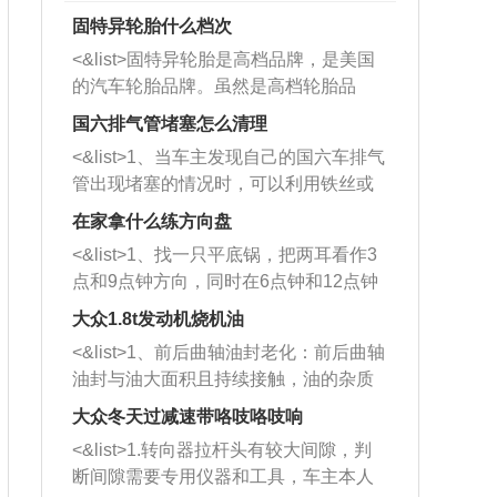
固特异轮胎什么档次
<&list>固特异轮胎是高档品牌，是美国
的汽车轮胎品牌。虽然是高档轮胎品
牌，但是中高低端的轮胎都有生产，这
国六排气管堵塞怎么清理
也是为了更好的开拓市场。
<&list>1、当车主发现自己的国六车排气
管出现堵塞的情况时，可以利用铁丝或
者是细棍，直接将杂物给取出来，如果
在家拿什么练方向盘
堵塞情况比较严重，也可以采取应急措
<&list>1、找一只平底锅，把两耳看作3
施。 <&list>2、直接利用木棍将所有的
点和9点钟方向，同时在6点钟和12点钟
杂物推到排气管里面的位置处，然后将
方向做一个标记。 <&list>2、双手握住
三元催化器拆解开，就可以将堵塞的东
大众1.8t发动机烧机油
平底锅两耳，然后往左打半圈、一圈、
西取出来。但如果是因为积碳过多引起
<&list>1、前后曲轴油封老化：前后曲轴
一圈半的练习，往右同样也要打相同的
的堵塞，就需要将三元催化器泡在草酸
油封与油大面积且持续接触，油的杂质
圈数。 <&list>3、最后强调要反复练
中进行清洗。 <&list>3、也可以利用清
和发动机内持续温度变化使其密封效果
习，这样就可以形成肌肉记忆，在真实
大众冬天过减速带咯吱咯吱响
洗剂对堵塞的情况得到解决，将清洗剂
逐渐减弱，导致渗油或漏油。<&list>2、
驾驶车辆时，不需要记忆也能打好方
放在燃油箱中，与燃油混合后，车辆启
<&list>1.转向器拉杆头有较大间隙，判
活塞间隙过大：积碳会使活塞环与缸体
向。
动时，就可以和汽油一起进入到燃烧
断间隙需要专用仪器和工具，车主本人
的间隙扩大，导致机油流入燃烧室中，