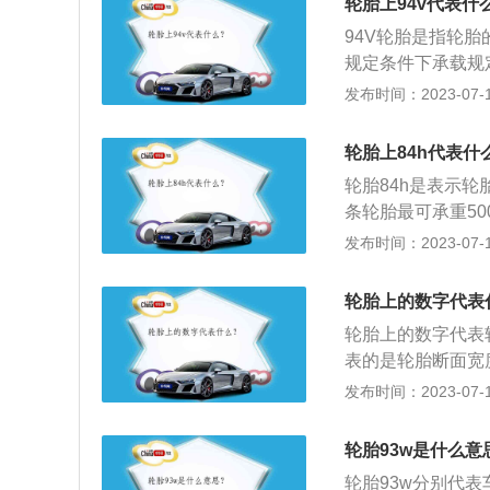
轮胎上94v代表什
机、电池等旁边。
94V轮胎是指轮
弄脏地面。
规定条件下承载规
重量，承受汽车的
发布时间：2023-07-17
力，保证车轮和路
性；与汽车悬架共
轮胎上84h代表什
3、防止汽车零部
轮胎84h是表示轮
时的噪音，保证行
条轮胎最可承重5
规定条件下承载规
发布时间：2023-07-17
轮胎规格是轮胎几
前一个数字表示轮
轮胎上的数字代表
间的字母或符号有特
轮胎上的数字代表轮
压胎。
表的是轮胎断面宽
字母R代表子午线
发布时间：2023-07-17
胎钢圈直径；93
或机械上装配的接
轮胎93w是什么意
支撑车身、缓冲外
轮胎93w分别代表