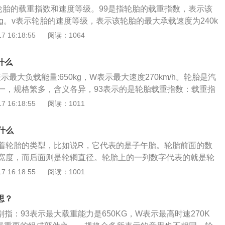
规格型号、花纹类型、推荐胎压等。例如205/55r16，这组数
是轮胎的载重指数和速度等级。99是指轮胎的载重指数，表示该
05毫米，扁平比为55，可以装在16英寸的轮圈上。轮胎上的v
kg。v表示轮胎的速度等级，表示该轮胎的最大承载速度为240k
在轮胎上标记的v和w是轮胎的认证速度级别，这是代表轮胎可
类似235/55r17的标识，分别代表着轮胎的宽度、胎壁的厚度、
 16:18:55
阅读：1064
代表的是最高速度为270KM\u002Fh，v代表的是最高速度为
轮毂尺寸。其中235代表着轮胎的宽度是235mm，55表示轮
h，h代表的是最高速度为210KM\u002Fh，y代表的是最高速度为3
百分之55，R代表着轮胎类型为子午线轮胎，17代表着适用于
什么
胎是在各种车辆或机械上装配的接地滚动的圆环形弹性橡胶制
表示最大负载能量:650kg，W表示最大速度270km/h。轮胎是汽
辋上能支撑车身，缓冲外界冲击，实现与路面的接触并保证车
一，规格繁多，含义各异，93表示的是轮胎载重指数：载重指
大载重量的数字，表明轮胎在正常充气情况下能够承受的最大
 16:18:55
阅读：1011
是支持车辆的全部重量，承受汽车的负荷；传送牵引和制动的
路面的附着力；减轻和吸收汽车在行驶时的震动和冲击力，防
什么
剧烈震动和早期损坏，适应车辆的高速性能并降低行驶时的噪
着轮胎的类型，比如说R，它代表的是子午胎。轮胎前面的数
全性、操纵稳定性、舒适性和节能经济性。轮胎按车种分类大
宽度，而后面则是轮辋直径。轮胎上的一列数字代表的就是轮
：PC——轿车轮胎；LT——轻型载货汽车轮胎；TB——载货汽
看这个数字就可以清楚的知道车子被允许行驶的最快速度是多
 16:18:55
阅读：1001
G——农用车轮胎；OTR——工程车轮胎；ID——工业用车轮
的限度，则可能会发生交通事故。此外还能在轮胎上面看见车
例如215/70R15，215表示轮胎断面宽度；70是扁平比，即
中前一个数字就是车子的载重指数，后一位数则代表车子能够
断面宽度的比例；R是英文Radial的缩写，表示轮胎为辐射
思？
也可以在轮胎的侧面看出汽车的轮胎负荷指数和气压，并以此
辋的外径，单位是英寸。
别指：93表示最大载重能力是650KG，W表示最高时速270K
每一个轮胎还有其单条轮胎的最大承重质量，以及冷却状态下