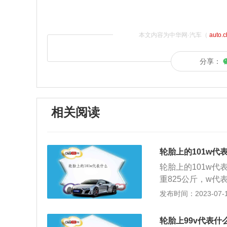
本文内容为中华网·汽车（
auto.
分享：
相关阅读
轮胎上的101w代
轮胎上的101w代
重825公斤，w
轮胎的侧面都写着9
发布时间：2023-07-17
度等级。91代表轮
公里，家用轿车使
轮胎上99v代表什