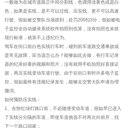
一般做为在城市道路正中间分割线，色调用淡黄色或是白
色，如果是实线，是不可以过线、压实线、更不可以高速
行驶。假如被交警队当场抓到，处罚200扣3分，假如被电
子监控全自动摄录系统软件拍照到也算，沒有拍照也未抓
现行标准，就算不上违纪行为。
驾车在街口前白色实线行车时，碰到前车道路交通事故或
是常见故障，应当该怎么办？能够如此去做，有行车记录
器的纪录好看的视频和照片，沒有就用手机拍照好直接证
据，再压实线变动车道行驶。由于在街口有时许多电子监
控，假如最终有违规纪录发生，能够去交警大队申请办理
撤消。
如何预防压实线：
1、在快红绿灯路口前，不必随便变动车道，假如早已进入
了实线分分隔的车道，即使车道挑选不对再次向前开，找
下一个路口回家；