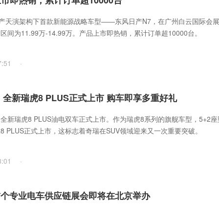
市即热销，累计订单超10000台
日产天演架构下首款新能源战略车型——东风日产N7，在广州白云国际会
间为11.99万-14.99万。产品上市即热销，累计订单超10000台。
7:51
·
起！全新瑞虎8 PLUS正式上市 购车即享多重好礼
日，全新瑞虎8 PLUS油电双车正式上市。作为瑞虎8系列的旗舰车型，5+2
虎8 PLUS正式上市，这标志着奇瑞在SUV领域迎来又一次重要突破。
3:01
·
国首个专业电车供应链展会即将在北京举办