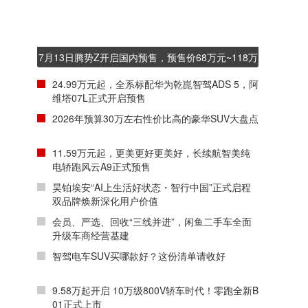
7月13日腾势Z开启国内预售，预售价68万元~118万
元
24.99万元起，全系标配华为乾崑智驾ADS 5，阿
维塔07L正式开启预售
2026年预算30万左右性价比高的豪华SUV大盘点
11.59万元起，更美更好更美好，长续航智美纯
电轿跑风云A9正式预售
昊铂埃安“AI上生活好状态・智行中国”正式启程
双品牌焕新深化用户价值
会员、严选、回收“三线并进”，闲鱼二手车全面
升级车商经营基建
智驾电车SUV买哪款好？这份清单请收好
9.58万起开启 10万级800V轿车时代！零跑全新B
01正式上市