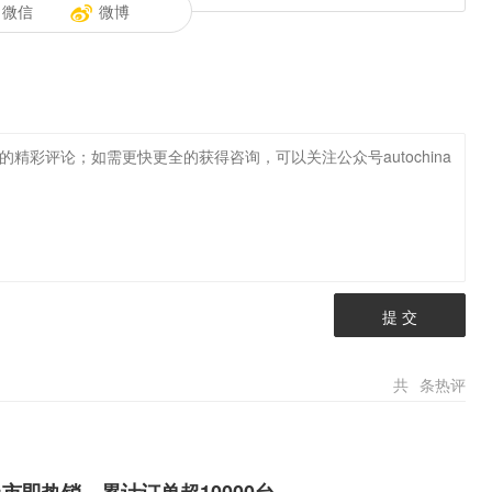
微信
微博
提 交
共
条热评