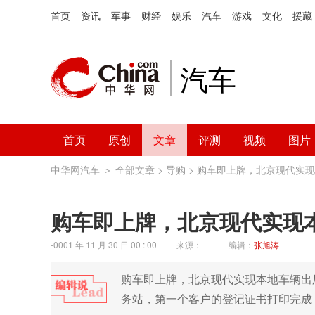
首页
资讯
军事
财经
娱乐
汽车
游戏
文化
援藏
汽车
首页
原创
文章
评测
视频
图片
中华网汽车
＞
全部文章
>
导购
> 购车即上牌，北京现代实
购车即上牌，北京现代实现
-0001 年 11 月 30 日 00 : 00
来源：
编辑：
张旭涛
购车即上牌，北京现代实现本地车辆出
务站，第一个客户的登记证书打印完成