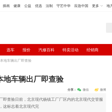
插画
健康
公益
优选
法制
守艺中华
应急中国
更多
地
选车
报价
汽修百科
特卖活动
经销商
现本地车辆出厂即查验
本地车辆出厂即查验
分享：
微信
微博
厂即查验日前，北京现代杨镇工厂厂区内的北京现代交管服
，这标志着北京现代完