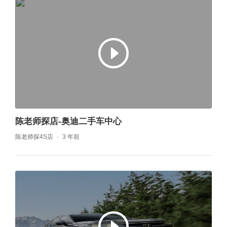
陈老师探店-奥迪二手车中心
陈老师探4S店
3 年前