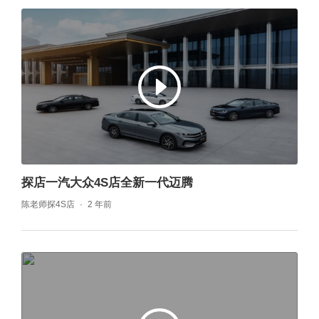
探店一汽大众4S店全新一代迈腾
陈老师探4S店
2 年前