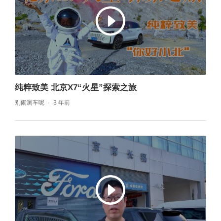
纯粹致美 北京X7“火星”探索之旅
别闹测车呢
3 年前