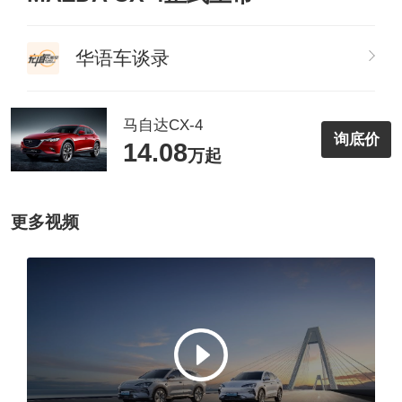
华语车谈录
马自达CX-4
询底价
14.08
万起
更多视频