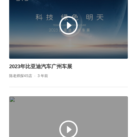
2023年比亚迪汽车广州车展
陈老师探4S店
3 年前