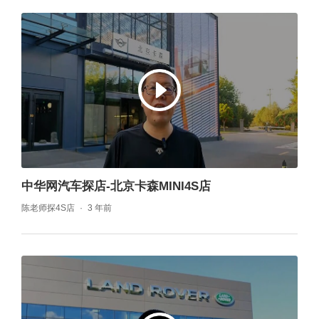
中华网汽车探店-北京卡森MINI4S店
陈老师探4S店
3 年前