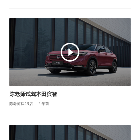
陈老师试驾本田滨智
陈老师探4S店
2 年前