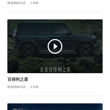
陈老师探4S店
2 年前
百得利之星
陈老师探4S店
3 年前