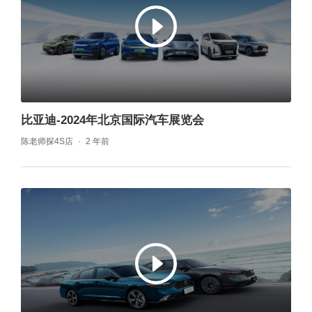
比亚迪-2024年北京国际汽车展览会
陈老师探4S店
2 年前