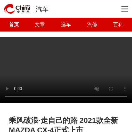
汽车
首页
文章
选车
汽修
百科
乘风破浪·走自己的路 2021款全新
MAZDA CX-4正式上市