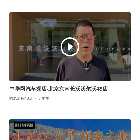
中华网汽车探店-北京京南长沃沃尔沃4S店
陈老师探4S店
3 年前