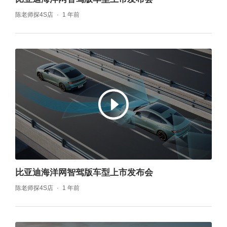
陈老师探4S店
1 年前
比亚迪海洋网智驾版车型上市发布会
陈老师探4S店
1 年前