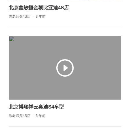
北京鑫敏恒金朝比亚迪4S店
陈老师探4S店
3 年前
北京博瑞祥云奥迪S4车型
陈老师探4S店
3 年前