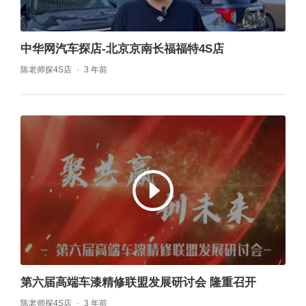
中华网汽车探店-北京京南长福福特4S店
陈老师探4S店
3 年前
第六届高端车漆精修联盟发展研讨会 隆重召开
陈老师探4S店
3 年前