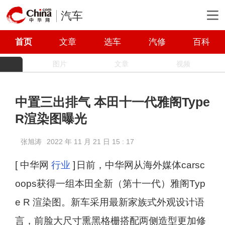
汽车
首页
文章
选车
汽修
百科
图片
文章
视频
中置三出排气 本田十一代雅阁Type
R渲染图曝光
张旭涛
2022 年 11 月 21 日 15 : 17
[ 中华网
行业
]
日前，中华网从海外媒体carsc
oops获得一组本田全新（第十一代）雅阁Typ
e R 渲染图。新车采用最新家族式外观设计语
言，前脸大尺寸熏黑格栅搭配两侧造型更加修