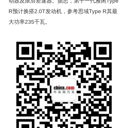
动器及限滑差速器。据悉，第十一代雅阁Type
R预计换搭2.0T发动机，参考思域Type R其最
大功率235千瓦。