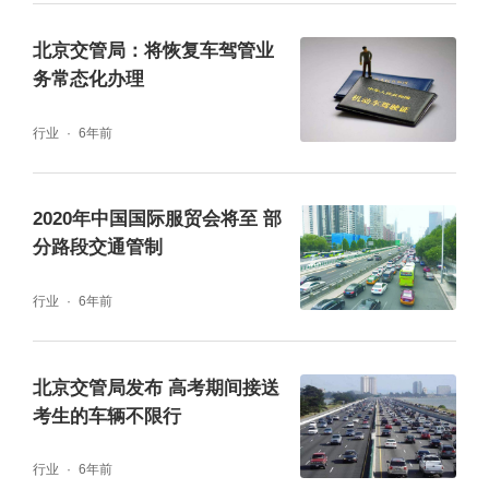
前门东大街（正义路至台基厂大街之间西向东
北京交管局：将恢复车驾管业
辅路除外）、前门西大街、前门东路、北新华
务常态化办理
街、西交民巷、东交民巷（广场东侧路至台基
行业
6年前
厂大街段）、东绒线胡同、兵部洼胡同、石碑
胡同、王府井大街（东长安街至东单三条
2020年中国国际服贸会将至 部
段）、东单三条（王府井大街至校尉胡同
分路段交通管制
段）、大纱帽胡同、东华门大街，禁止外省、
行业
6年前
区、市核发号牌（含临时号牌）的机动车通
行。
北京交管局发布 高考期间接送
考生的车辆不限行
全天禁止运载危险化学品（含剧毒化学品）车
辆在本市行政区域内道路行驶。保障城市生产
行业
6年前