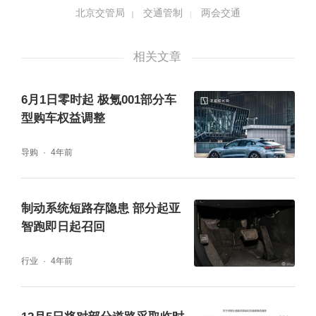
瘤医院、朝阳妇幼保健中心等周边部分道路车
北京交管局
交通管制
两会交通
流较为集中，高峰时段为7:00—10:30。
相关文章
6月1日零时起 极氪001部分车
型购车权益调整
导购
4年前
制动系统短路存隐患 部分起亚
智跑即日起召回
行业
4年前