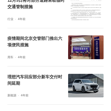
12月5日将对部分道路采取临时
交通管制措施
（四）周末部分公园和商圈交通压力将有所增
加
行业
4年前
周末期间，预计市区周边大兴野生动物
园、八达岭长城、古北水镇、百里画廊等公园
疫情期间北京交管部门推出六
景区将成为出游热点地区，京承高速、京藏高
项便民措施
速、京平高速、西五环、西六环部分路段容易
用车
4年前
出现车流集中的情况。
理想汽车回应部分新车交付时
间延期
新能源
4年前