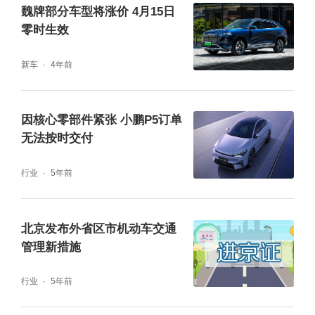
魏牌部分车型将涨价 4月15日
零时生效
新车
4年前
因核心零部件紧张 小鹏P5订单
无法按时交付
商圈方面，西单、崇文门、大悦城、合生汇、
行业
5年前
西红门荟聚等大型商圈热度也升高，工作日晚
间和周末时段，周边部分道路与停车场进出口
北京发布外省区市机动车交通
容易出现车行缓慢的情况。去往商圈前请提前
管理新措施
查看实时路况，选择正规停车场停放车辆。
行业
5年前