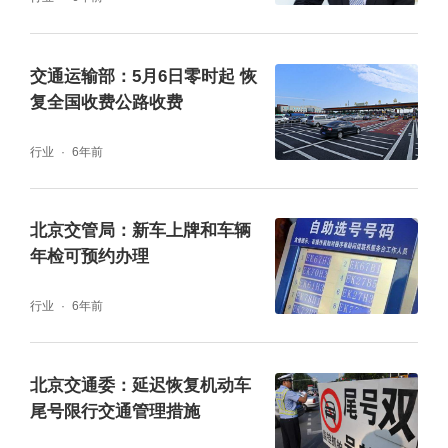
法驾驶，不超速、不逆行、不随意并线、不走
应急车道和公交车道、不使用手机，防范事故
交通运输部：5月6日零时起 恢
复全国收费公路收费
发生，保障安全畅通。
行业
6年前
中华人民共和国第十三届全国人民代表大会第
三次会议将于5月22日开幕，中国人民政治协
北京交管局：新车上牌和车辆
商会议第十三届全国委员会第三次会议将于5
年检可预约办理
月21日开幕，会议期间，将对部分道路适时采
行业
6年前
取临时交通管理措施，交管部门将提前通过“北
京交警”官方微博微信、交通广播、户外显示
北京交通委：延迟恢复机动车
屏、导航软件等渠道发布路况提示信息，请驾
尾号限行交通管理措施
车的市民朋友在出行前及时关注交管部门发布