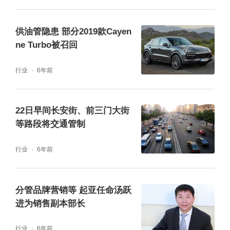
生活必需品运输，确需进入禁限区域道路行驶
的运载危险化学品车辆，经市交通委员会、市
供油管隐患 部分2019款Cayen
ne Turbo被召回
应急管理局、市公安局公安交通管理局联合备
案后（备案方式：登录北京市运载危险化学品
行业
6年前
车辆通行联合备案系统，http://beian.zhihuihu
oyun.cn进行备案），按照规定的行驶路线通
22日早间长安街、前三门大街
行。
等路段将交通管制
行业
6年前
工作日早晚高峰城区交通压力大，各条环路和
联络线的部分路段出现车流集中的情况，事故
分管品牌营销等 起亚任命汤跃
影响通行的情况也时有发生，建议市民朋友错
进为销售副本部长
峰出行、乘坐地铁等公共交通工具或骑自行
车。
特别提示司机朋友驾车时应集中精神、守
行业
6年前