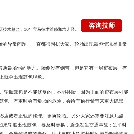
咨询技师
国家认证的汽车维修高级技工，曾任北京宝马4s店技术总监，10年宝马技术维修和培训经验，擅长：宝马全系疑难故障诊断维修，远程维修技术指导
胎的异常问题，一直都很困扰大家。轮胎出现鼓包情况是非常
最薄最脆弱的地方。胎侧没有钢带，但是它有一层帘布层，有
上就会出现鼓包现象。
。轮胎鼓包是不能修复的，不能补胎，因为里面的帘布层可能
鼓包，严重时会有爆胎的危险，会给车辆行驶带来重大隐患。
4S
店或者正轨的修理厂更换轮胎。另外大家还需要注意几点，
如果轮胎出现鼓包，要及时更换，避免发生交通事故；
2.
平时
雨，会导致橡胶的老化，因此要防止轮胎长时间遭受阳光的直