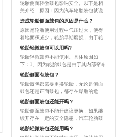
的。解决方法：更换轮胎即可。4、使用
撞，造成胎壁帘布层局部断线形成的情
硬，在受异常的外力作用下，容易发生
轮胎侧面轻微鼓包影响安全。以下是相
不可让胎压高了或者低了，对于路况不
题，这种情况轮胎厂家会提供新胎更
劣质轮胎。解决方法：选择优质轮胎。
况。轮胎的作用：支持车辆的全部重
断裂，产生鼓包；3、气压偏低，轮胎就
关介绍：原因：因为汽车轮胎鼓包就说
好的路面，要极慢速前进，停车时将车
换。外力撞击：一般受到外力造成，比
轮胎鼓包后就不要用，一定及时去4S店
量，承受汽车的负荷；传送牵引和制动
会容易扁，在受硬物撞击时，容易在障
明其内部的帘子线断裂，而帘布层是轮
辆放在比较平整的地方。
如受到挤压、撞击等。靠边停车靠得太
造成轮胎侧面鼓包的原因是什么？
或者正规的修理厂更换轮胎。另外还需
的扭力，保证车轮与路面的附着力；减
碍物与轮圈之间发生断裂，也会形成鼓
胎的骨架，帘子线断裂就只剩橡胶在支
近，轮胎挤在马路牙子上，或者直接上
要注意几点：1、在驾车出行前，一定要
轻和吸收汽车行驶时的震动和冲击力，
原因是轮胎使用过程中气压过大，使得
包的。4、使用劣质轮胎。轮胎鼓包后就
撑着不让气体往外跑，再加上胎侧本来
马路牙子时，都会挤到轮胎侧壁，挤压
检测车况，尤其是轮胎，如果轮胎出现
避免汽车零部件受到剧烈震动和早期损
着地面积减少，轮胎早期磨损，由于轮
不要用，一定及时去4S店或者正规的修
就很薄弱，当轮胎内的气压过大时，鼓
后导致变形量过大，把帘线拽断。还有
鼓包，要及时更换，避免发生交通事
坏；适应车辆的高速性能；降低行驶中
胎滚动加速或轮胎散热差，使得胎面温
理厂更换轮胎。另外还需要注意几点：
包处就很容易破裂。轮胎侧面鼓包的原
轮胎轻微鼓包可以用吗?
过减速带、过坑等不减速，轮胎突然撞
故；2、平时要注意轮胎的保养，如果轮
的噪音。汽车轮胎的保养方法：定期检
度升高，从而鼓包。以下是轮胎的相关
1、在驾车出行前，一定要检测车况，尤
因：当轮胎气压过高时，则会容易出现
击上去，也会导致断裂，这是突然间变
轮胎轻微鼓包不能使用。具体原因如
胎受到日光的照射或淋雨，会导致橡胶
查胎压；清除胎纹内杂物；检查轮胎的
介绍：1、作用：支持车辆的全部重量，
其是轮胎，如果轮胎出现鼓包，要及时
鼓包的现象；而胎压过低，轮毂与地面
形量过大导致断裂。
下：1、因为轮胎鼓包是由于其内部帘布
的老化，因此要防止轮胎长时间遭受阳
磨损情况，根据磨损情况及时更换；进
承受汽车的负荷，并传递其他方向的力
更换，避免发生交通事故；2、平时要注
撞击，也会产生鼓包的现象。路面凹凸
层中的帘线出现断裂，导致气体从帘线
光的直射，避免长时间被雨淋，不要放
行四轮换位，四轮换位能保证车辆4个轮
和力矩；传送牵引和制动的扭力，保证
轮胎侧面有鼓包？
意轮胎的保养，如果轮胎受到日光的照
不平，导致轮胎与地面或者障碍物经常
断裂处往外挤压，没有了帘线的支撑，
在可以导致轮胎伤痕或变形的地方。
胎均匀受力，避免过度磨损。轮胎的寿
车轮和路面之间有良好的附着性，以提
射或淋雨，会导致橡胶的老化，因此要
撞击，也会造成轮胎鼓包。轮胎蹭到马
轮胎鼓包都需要更换轮胎，无论是侧面
富有弹性的橡胶便会在气体的压力下出
命：轮胎使用年限最长6-8年。对于轮胎
高汽车的动力性、制动性和通过性；与
防止轮胎长时间遭受阳光的直射，避免
路牙子，也是对轮胎损害极大，容易导
鼓包还是正面鼓包，都存在爆胎的危
现鼓包。2、当轮胎鼓包就说明轮胎内部
寿命，轮胎厂商没有给出明确的说法，
汽车悬架共同缓和汽车行驶时所受到的
长时间被雨淋，不要放在可以导致轮胎
致出现鼓包的现象。
险，不宜继续使用。因为汽车轮胎鼓包
的帘线已经断裂，继续使用有可能会造
轮胎侧面鼓包还能开吗？
一般建议都是用三到五年，使用里程是
冲击；2、寿命：轮胎的寿命跟许多因素
伤痕或变形的地方。
说明其内部的帘子线断裂，而帘布层是
成爆胎。扩展内容：为了延长轮胎的使
六到八万公里，然后再根据这个轮胎的
有关，比如气候、道路、驾驶方式、安
轮胎侧面鼓包不能开建议更换，如果继
轮胎的骨架，帘子线断裂就只剩橡胶在
用寿命，应尽可能避免鼓包现象的发
里程数或者是磨损程度，检查之后再来
装、保养维修等等。从国际的规定来
续开存在一定的安全隐患，汽车轮胎鼓
支撑着不让气体往外跑，再加上胎侧本
生，需要定期检查胎压，保证胎压值保
换。
说，如果轮胎使用正常，轮胎磨至花纹
包说明其内部的帘子线断裂，帘布层是
来就很薄弱，当轮胎内的气压过大时，
轮胎轻微鼓包还能用吗？
持在正常范围内，不能过高也不能过
深度为1.6毫米时就必须更换。
轮胎的骨架，帘子线断裂就只剩橡胶在
鼓包处就很容易破裂。出现以下情况轮