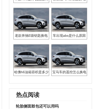
池
老款奔驰E级钥匙换电
车出现abs是什么原因
池教程
哈佛h6油箱容积是多少
宝马车的遥控怎么换电
池
热点阅读
轮胎侧面鼓包还可以用吗