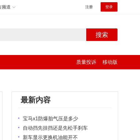
方频道
注册
登录
搜索
质量投诉
移动版
最新内容
宝马x1防爆胎气压是多少
自动挡先挂挡还是先松手刹车
新车显示更换机油能开不