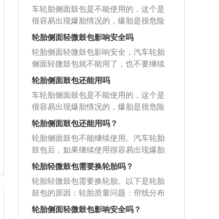
车轮胎侧面鼓包是不能使用的，这个是
很容易出现爆胎情况的，爆胎是很危险
的，建议更换新胎，尤其是夏日高温的
轮胎侧面轻微鼓包影响安全吗
情况下，就更加危险。车轮侧面鼓包的
轮胎侧面轻微鼓包影响安全，汽车轮胎
原因：1、如果轮胎在使用的过程中，出
侧面轻微鼓包就不能用了，也不要继续
现强烈的意外冲击，就会导致轮胎在冲
再开，不然会有安全隐患。因为轮胎鼓
击物和轮辋凸缘之间产生严重的挤压变
轮胎侧面鼓包还能用吗
包的原因是帘布层里的帘线裂了，使得
形，这个是会造成胎壁帘子布断纱的，
车轮胎侧面鼓包是不能使用的，这个是
气体从帘线裂开处向外部挤压，失去了
然后轮胎内部的空气就会从断纱处顶
很容易出现爆胎情况的，爆胎是很危险
帘线的支撑，由于轮胎是橡胶制造的，
起，形成鼓包。解决方法：注意安全驾
的，建议更换新胎，尤其是夏日高温的
橡胶富有弹性，从而被气体挤压出鼓
轮胎侧面鼓包还能用吗？
驶，如发生鼓包情况，更换轮胎即可。
情况下，就更加危险。车轮侧面鼓包的
包。所以，继续开会造成爆胎。如果低
2、还有胎压异常也会引致鼓包的：如果
轮胎侧面鼓包不能继续使用。汽车轮胎
原因：1、如果轮胎在使用的过程中，出
速行驶在城市道路爆胎了，就还可以掌
胎压太大，轮胎就会很硬，在受异常的
鼓包后，如果继续使用很容易出现爆胎
现强烈的意外冲击，就会导致轮胎在冲
控，如果高速行驶出现爆胎就难以控制
外力作用下，容易发生断裂，产生鼓
的情况，特别是在高速行驶的时候，会
击物和轮辋凸缘之间产生严重的挤压变
轮胎轻微鼓包需要换轮胎吗？
了，对人身安全造成很大的威胁。因
包。解决方法：车主应注意胎压不能过
有严重的安全隐患，建议尽快到附近维
形，这个是会造成胎壁帘子布断纱的，
此，要赶紧换新轮胎。要尽可能的规避
轮胎轻微鼓包需要换轮胎。以下是轮胎
大也不能过小。3、气压偏低，轮胎就会
修厂进行更换。轮胎出现鼓包情况，可
然后轮胎内部的空气就会从断纱处顶
轮胎鼓包的发生，才能更好的延长轮胎
鼓包的原因：轮胎质量问题：帘线分布
容易扁，在受硬物撞击时，容易在障碍
能是轮胎没安装好和轮胎品牌质量不
起，形成鼓包；2、还有胎压异常也会引
使用年限。车主要定期的对轮胎胎压做
不均，帘线强度不足导致的鼓包。在正
物与轮圈之间发生断裂，也会形成鼓包
行，也有可能是在使用中出现意外冲
轮胎侧面轻微鼓包影响安全吗？
致鼓包的：如果胎压太大，轮胎就会很
检查，让胎压始终维持在正常范围内，
常行驶的情况下出现。属于轮胎质量问