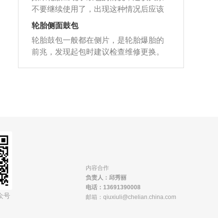
不合适、路面状况恶劣、车胎质量不
位置鼓包。轮胎鼓包处理的注意事项：
度变弱因而形成向外突起（就像气球一
不要继续使用了，出现这种情况后应该
好、经常压马路牙子等。轮胎出现鼓
安装轮胎时请到专业的轮胎店，使用轮
样，薄的地方一定鼓得最大）；3、轮胎
立即更换新的轮胎。轮胎是汽车上一个
包，不但影响行车，而且有爆胎危险，
轮胎侧面鼓包
胎专业安装设备及专业的安装程序来操
起包现象除答了安装和轮胎制造制作原
重要的部件，这个部件是汽车上唯一与
是车辆行驶的重大安全隐患；2、针对这
作；尽量避免长时间在恶劣的路况下行
因外，绝大部分由于使用中出现意外的
轮胎鼓包一般都在侧片，是轮胎爆胎的
地面接触的部件，这个部件关乎到汽车
些产生鼓包的原因，我们在使用汽车的
驶，如果无法避免请注意车速越慢越
强烈冲击障碍物（例如：坑洞），造成
前兆，发现起包时建议检查维修更换。
的行驶稳定性和行驶安全性。大家在平
过程中，应该尽量避免长时间在恶劣的
好；养成优越的轮胎保养习气，经常检
胎壁帘布层局部断线形成的，回不正确
轮胎侧壁很薄，在侧面起到加强作用的
时用车时一定要重视自己汽车的轮胎。
路况上行驶，在无法避免的情况下，应
查轮胎，应子细检查轮胎表面是否有开
的气压、恶劣的路况、意外的撞击以及
是帘布层，极易从帘布层破损处起包甚
建议大家在平时用车时经常检查一下轮
该放慢车速，越慢越好；3、我们在选购
裂、划伤、鼓包、胎面磨损过度等潜在
疏忽的驾驶方式等综合因素是造成轮胎
至爆胎，而且无法修补。下面说一下轮
胎的气压。如果气压不合适一定要立即
轮胎的时候，尽量选择选扁平比高的轮
危险，并随时调剂、预防爆胎；除按期
答起包现象的主要因素。
胎不能修补的情况：胎侧已经重度损
调整。轮胎的起亚不能过高也不能过
胎。在平时车主要养成经常检查轮胎的
检查轮胎之外，车主还需求养成检查并
坏、胎冠穿透的洞眼直径超过6毫米、胎
低。如果气压过高，会导致轮胎与地面
习惯，定期到正规的轮胎店或4S店进行
维护正常的胎压、注意轮胎质保期，确
圈损坏或变形、橡胶被化学品腐蚀、轮
的接触面积变小。这样会导致轮胎的抓
胎压检测，避免胎压过高或过低。
保使用"健康"轮胎来驾驶车辆。
胎出现鼓包、胎缺气碾压损坏。最后补
地力变小。如果气压过低，会导致轮胎
充一下，什么情况下轮胎不能继续使
在高速行驶时出现波浪变形现象。如果
用：1、轮胎已经磨损到胎面磨损指示标
轮胎出现了波浪变形现象，会加快轮胎
记，这些标记为法定的最小沟槽深度，
内容合作
的老化速度，并且也会增加爆胎的几
负责人：邱秀丽
高度为为1.6毫米。继续驾驶将会村子严
率。轮胎是橡胶制品，橡胶制品长时间
电话：13691390008
重的安全问题。2、轮胎受过严重损伤，
众号
使用会出现老化现象。所以轮胎是需要
邮箱：qiuxiuli@chelian.china.com
比如撞击路肩、陷入坑洞或者插入铁钉
定期更换的。正常情况下，轮胎安装在
等都会造成严重伤害。如果伤害到了侧