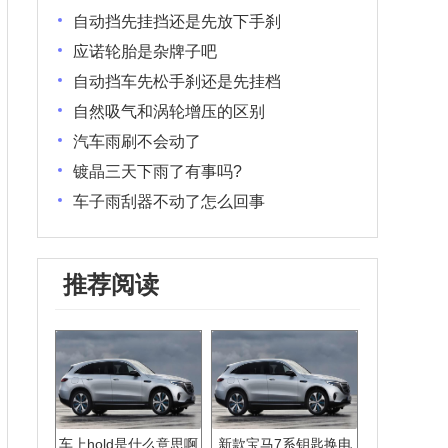
自动挡先挂挡还是先放下手刹
应诺轮胎是杂牌子吧
自动挡车先松手刹还是先挂档
自然吸气和涡轮增压的区别
汽车雨刷不会动了
镀晶三天下雨了有事吗?
车子雨刮器不动了怎么回事
推荐阅读
车上hold是什么意思啊
新款宝马7系钥匙换电