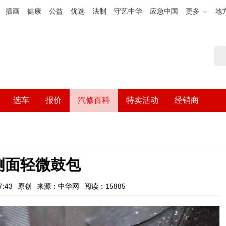
插画
健康
公益
优选
法制
守艺中华
应急中国
更多
地
选车
报价
汽修百科
特卖活动
经销商
侧面轻微鼓包
:43
原创
来源：中华网
阅读：15885