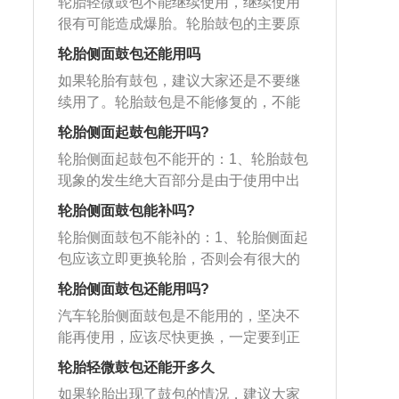
低。在行驶时，遇到比较苛刻的路况应
轮胎轻微鼓包不能继续使用，继续使用
支撑着不让气体往外跑，再加上胎侧本
胎不能修补：1、胎侧损坏不可以修补。
减速通过，日常停车时应将车辆停放在
很有可能造成爆胎。轮胎鼓包的主要原
来就很薄弱，当轮胎内的气压过大时鼓
2、胎冠穿透的洞眼直径超过6毫米不可
较为平整的路面上。
因：冠空。冠主要表现为轮胎花纹表面
包处就很容易破裂。在有些修理店可能
轮胎侧面鼓包还能用吗
以修补。3、如有胎圈损坏或变形、胎面
(称之为冠面)即胎面顶部脱层。主要原因
会通过热补法修复较为轻微的鼓包，热
变形、橡胶被化学品腐蚀或轮胎缺气碾
如果轮胎有鼓包，建议大家还是不要继
是因为轮胎使用过程中轮胎气压过大，
补法指的是用高温硫化将生胶融合到轮
压损坏等无法修补。4、轮胎出现鼓包。
续用了。轮胎鼓包是不能修复的，不能
使得轮胎着地面积减少，轮胎早期磨
胎鼓包处冷却凝固，以起到密封鼓包处
补胎，因为里面的帘布层可能会断裂，
损，轮胎使用过程中由于滚动加速或者
轮胎侧面起鼓包能开吗?
的作用。实际上这种方法并没有从根本
即使修补了，行驶一段时间后还是会出
轮胎散热不是很好，使得胎面温度升
上去解决帘子线断裂的问题，只是在鼓
轮胎侧面起鼓包不能开的：1、轮胎鼓包
现鼓包，严重时会有爆胎的危险，会给
高；肩空。肩空是轮胎侧面鼓包的一
包处加厚了橡胶，长时间或高速使用存
现象的发生绝大百部分是由于使用中出
车辆行驶带来重大隐患。一定及时去维
种，分为局部和整体两种，一般在轮胎
在很大的安全隐患。
现意外的强烈冲击，从而导致轮胎在冲
修机构更换轮胎。
轮胎侧面鼓包能补吗?
胎面与胎侧之间较为常见；子口空。主
击物和轮辋凸缘之间产生严重的挤压变
要指载重子午线轮胎。主要表现钢圈周
轮胎侧面鼓包不能补的：1、轮胎侧面起
形；2、造成胎壁帘度子布断纱问，这时
围脱空。由于子口钢丝收口时存在问
包应该立即更换轮胎，否则会有很大的
轮胎内部的空气就会从断纱处顶起，形
题，造成钢丝圈开裂脱层。子口部位钢
安全隐患。因为轮胎侧面是整个轮胎最
成“鼓包”轮胎侧面出现“鼓包”；3、不但影
轮胎侧面鼓包还能用吗?
丝圈部位的胶体由于高温原因或者胶体
薄的百部分，也是最弱的部分，这部度
响行车，而且有爆胎危险，是车答辆行
汽车轮胎侧面鼓包是不能用的，坚决不
本身配置有问题造成橡胶老化脱层；帘
分起包，预示着轮胎内部的子午线已经
驶的重大事故隐患。因此，如果出现
能再使用，应该尽快更换，一定要到正
子鼓包。主要指轿汽车午线轮胎在经过
断裂，不能够继续使用；2、轮胎侧鼓为
了“鼓包”情况，坚决不能再使用“回鼓
规的轮胎店里进行专业检测和更换。产
沟、坎或路面异物时速度过快导致钢圈
轮胎胎体帘线断裂问数根（或帘线排列
轮胎轻微鼓包还能开多久
包”的轮胎。一定要马上到正规的轮胎店
生鼓包现象的原因主要有：1、车胎气压
和地面挤压轮胎侧面断裂引起胎侧局部
稀疏，此时为长条状鼓起），断裂处强
里答进行专业检测和更换。
如果轮胎出现了鼓包的情况，建议大家