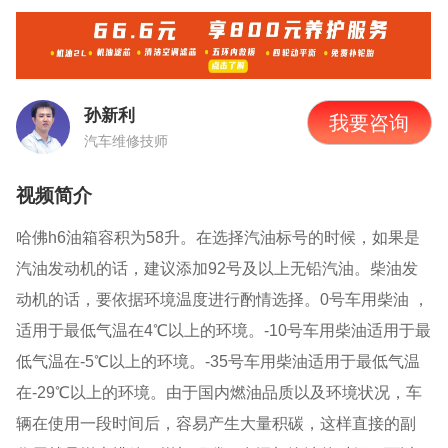
孙新利
我要咨询
汽车维修技师
视频简介
哈佛
h6
油箱容积为
58
升。在选择汽油标号的时候，如果是
汽油发动机的话，建议添加
92
号及以上无铅汽油。柴油发
动机的话，要依据环境温度进行酌情选择。
0
号车用柴油 ，
适用于最低气温在
4
℃以上的环境。
-10
号车用柴油适用于最
低气温在
-5
℃以上的环境。
-35
号车用柴油适用于最低气温
在
-29
℃以上的环境。由于国内燃油品质以及环境状况，车
辆在使用一段时间后，容易产生大量积碳，这样直接的副