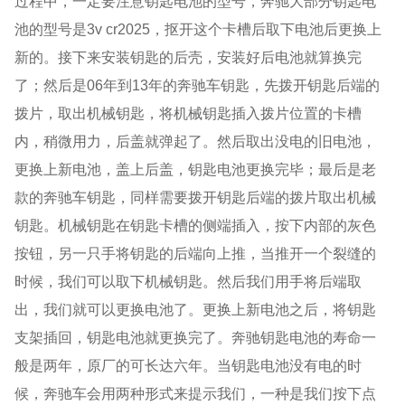
过程中，一定要注意钥匙电池的型号，奔驰大部分钥匙电
池的型号是
3v cr2025
，抠开这个卡槽后取下电池后更换上
新的。接下来安装钥匙的后壳，安装好后电池就算换完
了；然后是
06
年到
13
年的奔驰车钥匙，先拨开钥匙后端的
拨片，取出机械钥匙，将机械钥匙插入拨片位置的卡槽
内，稍微用力，后盖就弹起了。然后取出没电的旧电池，
更换上新电池，盖上后盖，钥匙电池更换完毕；最后是老
款的奔驰车钥匙，同样需要拨开钥匙后端的拨片取出机械
钥匙。机械钥匙在钥匙卡槽的侧端插入，按下内部的灰色
按钮，另一只手将钥匙的后端向上推，当推开一个裂缝的
时候，我们可以取下机械钥匙。然后我们用手将后端取
出，我们就可以更换电池了。更换上新电池之后，将钥匙
支架插回，钥匙电池就更换完了。奔驰钥匙电池的寿命一
般是两年，原厂的可长达六年。当钥匙电池没有电的时
候，奔驰车会用两种形式来提示我们，一种是我们按下点