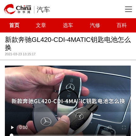
汽车
首页
文章
选车
汽修
百科
新款奔驰GL420-CDI-4MATIC钥匙电池怎么
换
2021-03-23 13:15:17