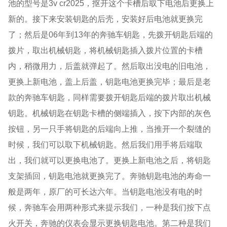
池的型号是
3v cr2025
，抠开这个卡槽后取下电池后更换上
新的。接下来安装钥匙的后壳，安装好后电池就更换完
了；然后是
06
年到
13
年的奔驰车钥匙，先拨开钥匙后端的
拨片，取出机械钥匙，将机械钥匙插入拨片位置的卡槽
内，稍微用力，后盖就弹起了。然后取出没电的旧电池，
更换上新电池，盖上后盖，钥匙电池更换完毕；最后是老
款的奔驰车钥匙，同样需要拨开钥匙后端的拨片取出机械
钥匙。机械钥匙在钥匙卡槽的侧端插入，按下内部的灰色
按钮，另一只手将钥匙的后端向上推，当推开一个裂缝的
时候，我们可以取下机械钥匙。然后我们用手将后端取
出，我们就可以更换电池了。更换上新电池之后，将钥匙
支架插回，钥匙电池就更换完了。奔驰钥匙电池的寿命一
般是两年，原厂的可长达六年。当钥匙电池没有电的时
候，奔驰车会用两种形式来提示我们，一种是我们按下点
火开关，奔驰的仪表会显示更换钥匙电池。第二种是我们