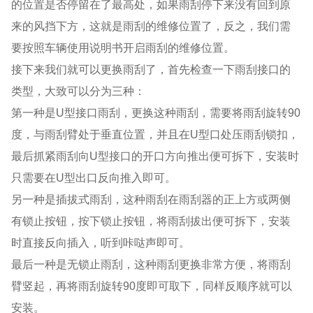
的位置是否停留在了最高处，如果雨刮停下来没有回到原
来的风挡下方，这就是雨刮的维修位置了，反之，我们需
要按照车辆使用说明书开启雨刮的维修位置。
接下来我们就可以更换雨刮了，首先检查一下雨刮接口的
类型，大致可以分为三种：
第一种是
U型接口雨刮，更换这种雨刮，需要将雨刮旋转90
度，与雨刮臂处于垂直位置，并且在
U型口处压雨刮锁扣，
最后抓紧雨刮向U型接口的开口方向推出便可拆下，安装时
只需要在U型出口反向推入即可。
另一种是插拔式雨刮，这种雨刮在雨刮器的正上方或两侧
有锁止按钮，按下锁止按钮，将雨刮拔出便可拆下，安装
时直接反向插入，听到咔哒声即可。
最后一种是无锁止雨刮，这种雨刮更换非常方便，将雨刮
臂竖起，再将雨刮旋转
90度即可取下，同样反顺序就可以
安装。