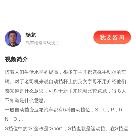
杨龙
我要咨询
汽车维修高级技工
视频简介
随着人们生活水平的提高，很多车主开都选择手动挡的车
辆。对于老司机来说自动挡杆上的英文字母不用介绍他们
都知道是什么意思，可对于新手来说就比较尴尬，很多人
不知道是什么意思。
一般自动挡变速箱汽车都有
6
种自动挡位，
S
，
L
，
P
，
R
，
N
，
D
，。
S挡位中的“
S
”全称是“
Sport
”，
S
挡也就是运动挡。在
S
挡运