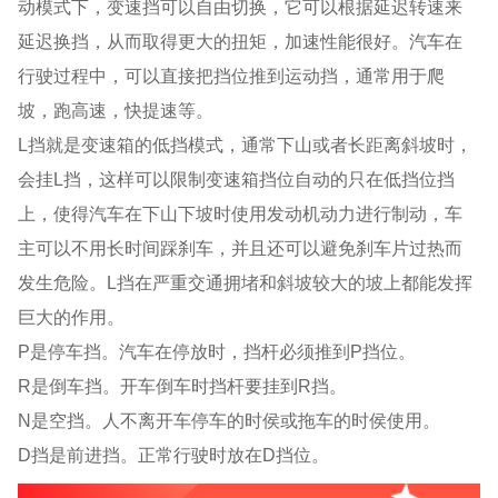
动模式下，变速挡可以自由切换，它可以根据延迟转速来
延迟换挡，从而取得更大的扭矩，加速性能很好。汽车在
行驶过程中，可以直接把挡位推到运动挡，通常用于爬
坡，跑高速，快提速等。
L挡就是变速箱的低挡模式，通常下山或者长距离斜坡时，
会挂
L
挡，这样可以限制变速箱挡位自动的只在低挡位挡
上，使得汽车在下山下坡时使用发动机动力进行制动，车
主可以不用长时间踩刹车，并且还可以避免刹车片过热而
发生危险。
L
挡在严重交通拥堵和斜坡较大的坡上都能发挥
巨大的作用。
P是停车挡。汽车在停放时，挡杆必须推到
P
挡位。
R是倒车挡。开车倒车时挡杆要挂到
R
挡。
N是空挡。人不离开车停车的时侯或拖车的时侯使用。
D挡是前进挡。正常行驶时放在
D
挡位。