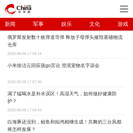
新闻
军事
娱乐
文化
游戏
俄罗斯发射数十枚弹道导弹 释放子母弹头摧毁基辅物流
仓库
2026-08-06 17:08:14
小米徐洁云回应孩go言论 澄清宠物名字误会
2026-08-06 17:07:40
渴了猛喝水是补水误区！高湿天气，如何做好健康防
护？
2026-08-06 17:04:43
白海豚还没到，鲸鱼和灿鸿相继生成！共舞的三台风都
将怎样发展？