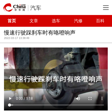
汽车
首页
文章
选车
汽修
百科
慢速行驶踩刹车时有咯噔响声
2022-03-17 13:38:49