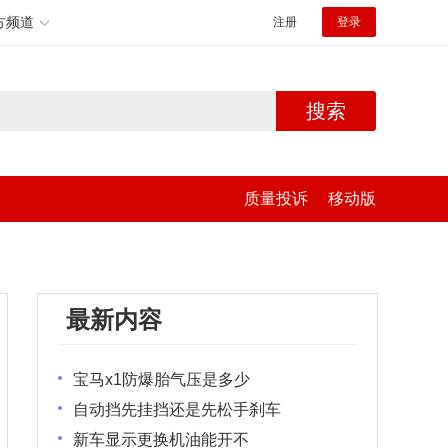
方频道
注册
登录
搜索
质量投诉
移动版
最新内容
宝马x1防爆胎气压是多少
自动挡先挂挡还是先松手刹车
新车显示更换机油能开不