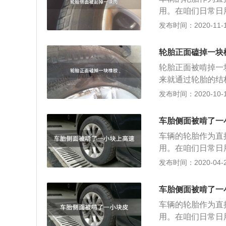
压，如果轮胎的侧
用。在咱们日常日
壁的结构应力，极
况，今天就和大家
发布时间：2020-11-10
尽快前往维修机构
用的是子午线结构
立即前往维修机构
可以排挤路面上的
轮胎正面磕掉一块
来保证行驶稳定性
轮胎正面被啃掉一
层对胎内空气进行
来就通过轮胎的结
中心，并密封内部
多大，如果伤口没
发布时间：2020-10-12
的话，最少也会把
驶造成安全隐患。
损坏。建议这种情
和钢丝。但是伤口
胎面损坏是无法进
车胎侧面被啃了一
患，但是在车辆跑
驱动轮上，勉强可
车辆的轮胎作为直
被啃掉的伤口已经
须进行更换，因为
用。在咱们日常日
种伤口会直接影响
况，今天就和大家
发布时间：2020-04-21
用的是子午线结构
可以排挤路面上的
车胎侧面被啃了一
来保证行驶稳定性
车辆的轮胎作为直
层对胎内空气进行
用。在咱们日常日
中心，并密封内部