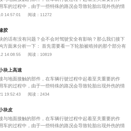
壁被划了口子，尤其是破坏了帘布层的时候，就完全打破了侧
用车的过程中，由于一些特殊的路况会导致轮胎出现外伤的情
易引发爆胎事故。所以当轮胎侧面有破皮但是没有露线，也要
聊一聊车胎侧面被啃了一小块怎么办？ 咱们现在的车辆普遍采
 14:57:01
阅读：11272
进行更换轮胎，如果露线，我们就要小心驾驶，不能开太快，
轮胎，其结构由胎面用于提高轮胎与地面的附着力，胎面花纹
进行更换轮胎。
积水；缓冲层能缓冲不同路面对汽车造成的冲击；钢丝带束用
橡胶
并减少了滚动阻力；胎体帘布层用于定型和抵御内部压力；内
块的话有没有问题？会不会对驾驶安全有影响？那么我们接下
密封；胎侧保护胎体帘布层免受损坏；胎圈将轮胎定位在轮辋
构方面来分析一下： 首先需要看一下轮胎被啃掉的那个部分有
空间。通过轮胎的结构和作用出来，如果车胎侧面被啃了一块
有超过轮胎胎纹深度的话，可以正常行驶，这种情况不会对行
 14:08:55
阅读：10819
缓冲层和钢丝带束冲击损坏掉，严重的会把胎体帘布层内层等
也不用对伤口进行修补。如果被啃掉了一块，没有露出帘布层
况的话还是更换掉损坏的轮胎比较妥当，因为轮胎侧面扎胎或
是在轮胎正面的外侧，这种情况虽说不会对行驶造成安全隐
行修补的，如果没有损坏到帘布层的话，将损坏轮胎不能放在
小块上高速
起来的时候，会发出类似过隔离带的轮胎噪音。如果轮胎正面
以在市区短途行驶中使用。如果已经损坏到帘布层的话，就必
接与地面接触的部件，在车辆行驶过程中起着至关重要的作
看到帘布层或者是露出钢丝了，那么就建议及时更换轮胎。这
随时发生爆胎的风险。
用车的过程中，由于一些特殊的路况会导致轮胎出现外伤的情
行车的安全。也没必要进行修补了。
聊一聊车胎侧面被啃了一小块怎么办？ 咱们现在的车辆普遍采
 19:52:43
阅读：2434
轮胎，其结构由胎面用于提高轮胎与地面的附着力，胎面花纹
积水；缓冲层能缓冲不同路面对汽车造成的冲击；钢丝带束用
小块皮
并减少了滚动阻力；胎体帘布层用于定型和抵御内部压力；内
接与地面接触的部件，在车辆行驶过程中起着至关重要的作
密封；胎侧保护胎体帘布层免受损坏；胎圈将轮胎定位在轮辋
用车的过程中，由于一些特殊的路况会导致轮胎出现外伤的情
空间。通过轮胎的结构和作用出来，如果车胎侧面被啃了一块