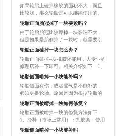
如果轮胎上磕掉橡胶的面积不大，而且
比较浅，那么轮胎是可以继续使用的。
不过为了安全起见，最好还是将轮胎进
轮胎正面胎冠掉了一块要紧吗？
行更换，防止汽车在行驶中产生安全隐
由于轮胎胎冠比较厚掉一块影响不大，
患，引起不必要的麻烦。轮胎受到磕碰
但是如果是胎侧掉了一块时，就需要引
是我们在用车的过程中经常会遇到的情
起高度重视。胎侧掉了一块后容易引发
况，当轮胎受到磕碰时一定要及时停车
轮胎正面磕掉一块怎么办？
爆胎的原因：由于胎侧本来就较为薄
检查，必要的时候要到最近的修理店对
轮胎正面磕掉─块橡胶还能用，去专业的
弱，掉了一块之后会变得更为薄弱，当
其进行修补，防止在用车过程中爆胎从
修理店补一下即可。相关介绍如下：1、
车辆在行驶的过程中，因轮胎与地面摩
而产生安全事故。截止到2019年10月，
轮胎的作用：汽车轮胎是汽车的重要部
擦生热，导致轮胎的温度会升高，轮胎
轮胎侧面啃掉一小块能补吗？
市面上修补轮胎的方法比较多，主要包
件之一，其直接与路面接触，和汽车悬
内的气体压力也会随着升高，并且胎侧
括自动轮胎修补液法、胶条法、热补
轮胎侧面有伤，或者漏气是不能补的，
架共同来缓和汽车行驶时所受到的冲
还要经受载荷、被弯折，这很容易导致
法、蘑菇钉等方法，根据轮胎磨损程度
必须更换轮胎。原因是因为根据轮胎的
击，保证车轮和路面有良好的附着性，
胎侧因无法承受高压而引发爆胎。当出
的不同，对其选用的方法也会有所差
结构，轮胎侧面是最为薄弱的，仅有较
提高汽车的牵引性、制动性和通过性，
轮胎正面被啃掉一块如何修复？
现了下列情况时，也应及时更换轮胎：
异，具体可以到修理店请专业的修理人
薄橡胶层和帘布层，这帘布层就是有棉
承受着汽车的重星。2、需要更换轮胎的
1、轮胎磨损接近磨损标记；2、胎侧出
轮胎正面被啃掉一块的修复方法如下：
士进行处理。一般来说，汽车轮胎的胎
线和人造丝等编织成的网状层面。承载
五种情况：（1）每个轮胎都有生产日
现破口或鼓包；3、轮胎使用超过5年，
1、冷补（市场上常用）：扎胶条：使用
压为2.5Bar左右，太高或者太低都会对
着托起整车重量的气压，如果轮胎的侧
期，要注意轮胎使用期限和公里数，超
已产生自然老化现象；4、补胎超过4
专用锥子把涂满胶的胶条捅进轮胎破损
汽车的行驶产生影响。胎压太高会降低
壁被划了口子，尤其是破坏了帘布层的
轮胎侧面啃掉一小块能补吗
过这个期限或者是里程，就需要更换轮
次；5、胎面或轮毂变形；6、长时间低
处，保留一部分在外面；冷补胶片：拆