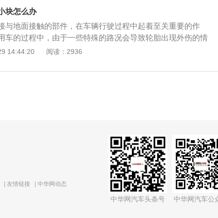
是在轮胎正面的外侧，这种情况虽说不会对行驶造成安全隐
行修补的，如果没有损坏到帘布层的话，将损坏轮胎不能放在
小块怎么办
起来的时候，会发出类似过隔离带的轮胎噪音。如果轮胎正面
以在市区短途行驶中使用。如果已经损坏到帘布层的话，就必
接与地面接触的部件，在车辆行驶过程中起着至关重要的作
看到帘布层或者是露出钢丝了，那么就建议及时更换轮胎。这
随时发生爆胎的风险。
用车的过程中，由于一些特殊的路况会导致轮胎出现外伤的情
行车的安全。也没必要进行修补了。
聊一聊车胎侧面被啃了一小块怎么办？ 咱们现在的车辆普遍采
 14:44:20
阅读：2936
轮胎，其结构由胎面用于提高轮胎与地面的附着力，胎面花纹
积水；缓冲层能缓冲不同路面对汽车造成的冲击；钢丝带束用
并减少了滚动阻力；胎体帘布层用于定型和抵御内部压力；内
密封；胎侧保护胎体帘布层免受损坏；胎圈将轮胎定位在轮辋
空间。通过轮胎的结构和作用出来，如果车胎侧面被啃了一块
缓冲层和钢丝带束冲击损坏掉，严重的会把胎体帘布层内层等
况的话还是更换掉损坏的轮胎比较妥当，因为轮胎侧面扎胎或
行修补的，如果没有损坏到帘布层的话，将损坏轮胎不能放在
以在市区短途行驶中使用。如果已经损坏到帘布层的话，就必
随时发生爆胎的风险。
|
友情链接
|
中华网动态
中华网汽车头条号
中华网汽车公