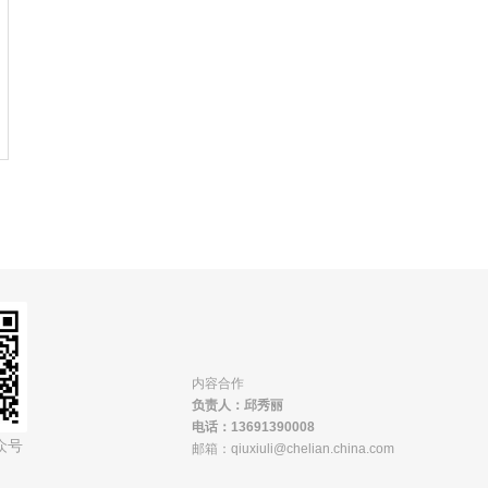
内容合作
负责人：邱秀丽
电话：13691390008
众号
邮箱：qiuxiuli@chelian.china.com