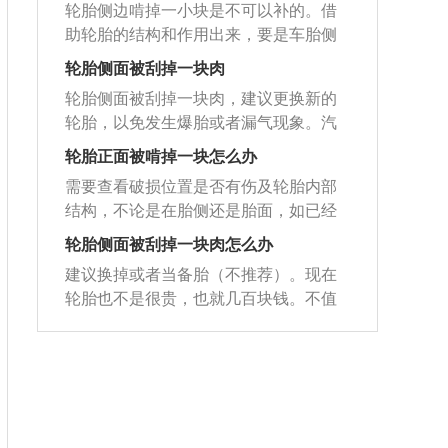
汽车高速行驶时的稳定性，并且增加爆
时候，就完全打破了侧壁的结构应力，
胎。（2）花纹磨损厉害。（3）轮胎是
轮胎侧边啃掉一小块是不可以补的。借
胎压行驶，导致轮胎被过度碾压。
卸轮胎，从破损处里面打磨，然后涂冷
胎的几率。胎压太低会增加轮胎的摩擦
极易引发爆胎事故。以下为避免轮胎侧
否有起泡。（4）胎压不正常，胎压高，
助轮胎的结构和作用出来，要是车胎侧
补胶水，稍晾干后再贴上冷补胶片。2、
力，影响汽车的操控并且增加汽车的油
面被剐蹭的介绍：1、减速通过：在经过
刹车不好控制，胎压低，车子动力不
边被啃了一块的话，至少也会把缓冲层
蘑菇钉：在贴补的同时，要把一根胶条
轮胎侧面被刮掉一块肉
耗。在我们出远门时一定要对轮胎进行
坑洞或减速带等其它路面不平的地方时
足，开车前需要检查下胎压。（5）轮胎
和钢丝带束撞击毁坏掉，情况严重的会
从里面穿透到轮胎外面，把破洞彻底补
检查，防止发生安全隐患。
应减速通过。2、禁两超：禁止超速、超
轮胎侧面被刮掉一块肉，建议更换新的
是否有割伤。
把胎体帘布层内层等毁坏。提议这类状
实。3、补漏剂：是用来自动填补汽车轮
载。3、避免急：避免急速转弯、快速启
轮胎，以免发生爆胎或者漏气现象。汽
况的话还是拆换掉毁坏的轮胎较为稳
胎的渗漏部位的汽车化学制剂。
动、紧急制动和碾压路肩。
车的轮胎可以通过用途区分，分为轿车
妥，由于轮胎侧边扎胎或胎面毁坏是不
轮胎正面被啃掉一块怎么办
轮胎，载重汽车轮胎，越野轮胎等，轿
能开展修补的，要是没有毁坏到帘布层
需要查看破损位置是否有伤及轮胎内部
车轮胎是安装在轿车车型上的轮胎，最
的话，将毁坏轮胎不能放到驱动轮上，
结构，不论是在胎侧还是胎面，如已经
高行驶速度可以达到200公里每小时以
勉强能够在城区短途行车中使用。要是
暴露内部结构，继续使用可能会导致结
上，具有良好的操控性和稳定性。载重
轮胎侧面被刮掉一块肉怎么办
已经毁坏到帘布层的话，就需要开展拆
构损坏，因此需要及时更换新胎；如果
汽车轮胎适用于载重汽车使用，行驶速
换，由于随时随地出现爆胎的风险。车
建议换掉或者当备胎（不推荐）。现在
暂时没有暴露内部结构，那可定期检查
度一般在80公里每小时到100公里每小时
子的轮胎当作直接与路面触碰的构件，
轮胎也不是很贵，也就几百块钱。不值
损伤是否有扩大。轮胎正面被啃掉一块
左右。越野汽车轮胎可以适应沙漠、泥
在车子行车过程中起着非常重要的作
得因为不舍得花这几百块钱而产生危
的解决方法：1、修补前确定是否还有修
泞地等恶劣环境的路况下行驶，对车辆
用。常常查验轮胎尽早发觉轮胎是不是
险。轮胎侧面蹭掉一块肉，在行驶过程
复价值，根据轮胎受损位置与创口大小
的轮胎具有较高的通过性能要求，一般
有鼓包、开裂、划伤、扎钉、气门嘴橡
中，如果出现过坑或者载重量过大，很
确定其有无修复价值。如：根据实际受
会采用加宽的轮胎断面和轮圈宽度降低
胶衰老和异常的轮胎磨损等状况。需注
容易爆胎。高速、高温或者是大的颠簸
损位置及范围大小确实是否修补或更
轮圈直径的方法提高越野汽车轮胎的通
意查验轮胎胎面及轮胎边沿的磨损。
都有可能会爆胎。因为轮胎的侧面比较
换。2、在自己不能确定的情况下，建议
过性能。
薄弱，如果是出现胎壁的破损，必须要