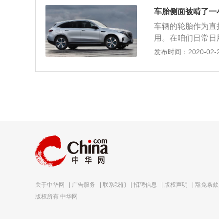
和钢丝。但是伤口
胎面损坏是无法进
车胎侧面被啃了一
患，但是在车辆跑
驱动轮上，勉强可
车辆的轮胎作为直
被啃掉的伤口已经
须进行更换，因为
用。在咱们日常日
种伤口会直接影响
况，今天就和大家
发布时间：2020-02-29
用的是子午线结构
可以排挤路面上的
来保证行驶稳定性
层对胎内空气进行
中心，并密封内部
的话，最少也会把
损坏。建议这种情
胎面损坏是无法进
驱动轮上，勉强可
须进行更换，因为
关于中华网
|
广告服务
|
联系我们
|
招聘信息
|
版权声明
|
豁免条款
版权所有 中华网