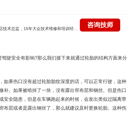
咨询技师
国家认证的汽车维修高级技工，曾任上海大众4s店技术总监，15年大众技术维修和培训经验，擅长：大众全系疑难故障诊断维修，远程维修技术指导
对驾驶安全有影响?那么我们接下来就通过轮胎的结构方面来分
，如果伤口没有超过轮胎胎纹深度的话，可以正常行驶，这种
修补。如果被啃掉了一块，没有露出帘布层和钢丝。但是伤口
成安全隐患，但是在车辆跑起来的时候，会发出类似过隔离带
帘布层或者是露出钢丝了，那么就建议及时更换轮胎。这种伤