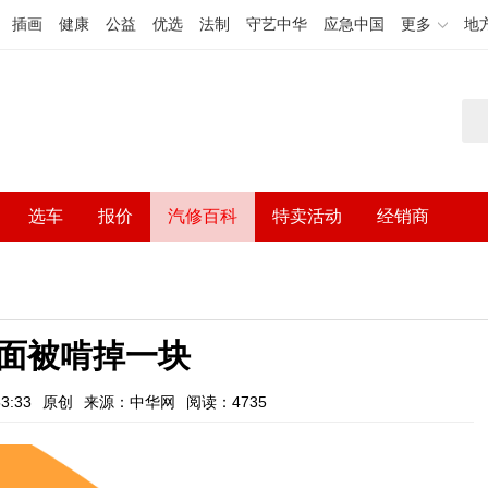
插画
健康
公益
优选
法制
守艺中华
应急中国
更多
地
选车
报价
汽修百科
特卖活动
经销商
面被啃掉一块
3:33
原创
来源：中华网
阅读：4735