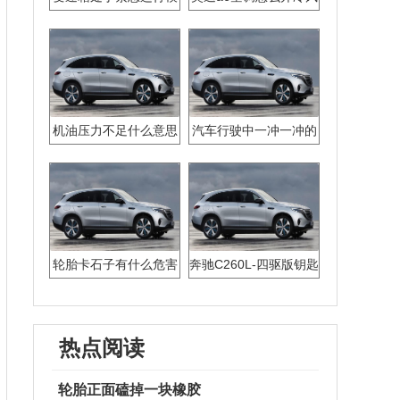
式,无法挂入倒车档途昂
机油压力不足什么意思
汽车行驶中一冲一冲的
轮胎卡石子有什么危害
奔驰C260L-四驱版钥匙
怎么换电池
热点阅读
轮胎正面磕掉一块橡胶