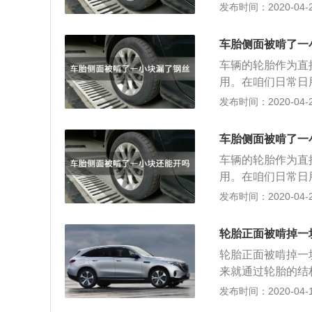
况，今天就和大家
发布时间：2020-04-21
的话，最少也会把
用的是子午线结构
损坏。建议这种情
可以排挤路面上的
胎面损坏是无法进
车胎侧面被啃了一
来保证行驶稳定性
驱动轮上，勉强可
车辆的轮胎作为直
层对胎内空气进行
须进行更换，因为
用。在咱们日常日
中心，并密封内部
况，今天就和大家
发布时间：2020-04-21
的话，最少也会把
用的是子午线结构
损坏。建议这种情
可以排挤路面上的
胎面损坏是无法进
车胎侧面被啃了一
来保证行驶稳定性
驱动轮上，勉强可
车辆的轮胎作为直
层对胎内空气进行
须进行更换，因为
用。在咱们日常日
中心，并密封内部
况，今天就和大家
发布时间：2020-04-21
的话，最少也会把
用的是子午线结构
损坏。建议这种情
可以排挤路面上的
胎面损坏是无法进
轮胎正面被啃掉一
来保证行驶稳定性
驱动轮上，勉强可
轮胎正面被啃掉一
层对胎内空气进行
须进行更换，因为
来就通过轮胎的结
中心，并密封内部
多大，如果伤口没
发布时间：2020-04-18
的话，最少也会把
驶造成安全隐患。
损坏。建议这种情