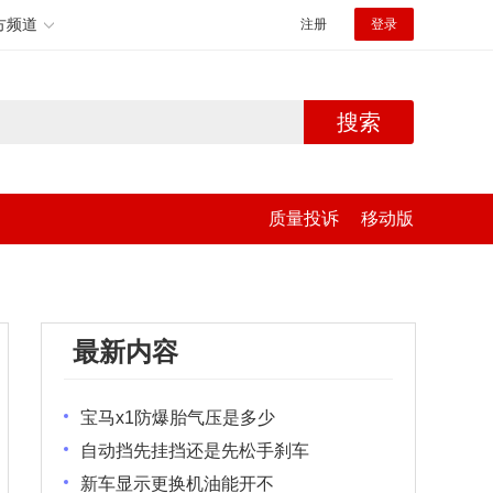
方频道
注册
登录
搜索
质量投诉
移动版
最新内容
宝马x1防爆胎气压是多少
自动挡先挂挡还是先松手刹车
新车显示更换机油能开不