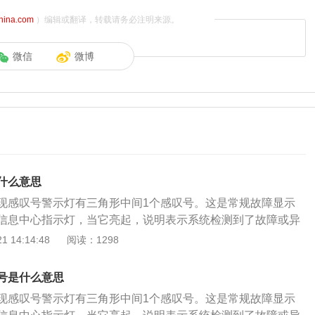
china.com
）编辑或翻译，转载请务必注明来源。
微信
微博
什么意思
现感叹号警示灯有三角形中间1个感叹号。这是常规故障显示
信息中心指示灯，当它亮起，说明表示系统检测到了故障或异
可以查看组合仪表右侧多功能显示信息显示器。当车辆出现故
 14:14:48
阅读：1298
会有报警灯亮起，报警灯有黄色和红色之分。通常人们看到汽
色感叹号故障灯，旁边都会有一个图标。一般，图标长什么样
号是什么意思
出现了故障。一般红色感叹号灯亮起，应该立即停车，拨打救
现感叹号警示灯有三角形中间1个感叹号。这是常规故障显示
厂或者4S店进行救援。当指示灯为黄色时，提示驾驶员，车辆