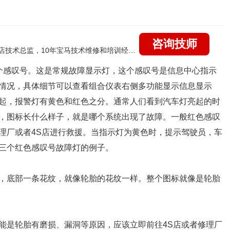
咨询技师
国家认证的汽车维修高级技工，曾任北京宝马4s店技术总监，10年宝马技术维修和培训经验，擅长：宝马全系疑难故障诊断维修，远程维修技术指导
个感叹号。这是常规故障显示灯，这个感叹号是信息中心指示
情况，具体细节可以查看组合仪表右侧多功能显示信息显示
起，报警灯有黄色和红色之分。通常人们看到汽车灯亮起的时
，图标长什么样子，就是哪个系统出现了故障。一般红色感叹
理厂或者4S店进行救援。当指示灯为黄色时，提示驾驶员，车
三个红色感叹号故障灯的例子。
，底部一条花纹，就像轮胎的花纹一样。整个图标就像是轮胎
能是轮胎有磨损、漏洞等原因，应该立即前往4S店或者修理厂