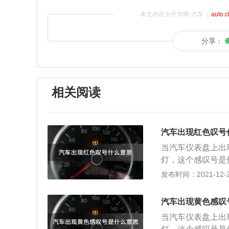
本文内容为中华网·汽车（
auto.
分享：
相关阅读
汽车出现红色叹号
当汽车仪表盘上出
灯，这个感叹号是
常情况，具体细节
发布时间：2021-12-21
障时候，仪表通常
车灯亮起的时候红
汽车出现黄色感叹
子，就是哪个系统
当汽车仪表盘上出
援电话，联系修理