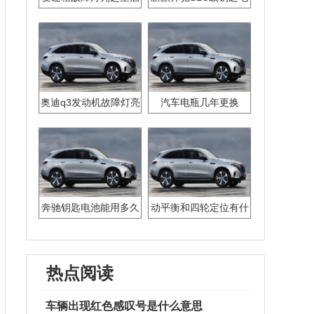
又没了但是走一会又亮
池怎么换
了
奥迪q3发动机故障灯亮
汽车电瓶几年更换
黄灯
奔驰钥匙电池能用多久
动平衡和四轮定位有什
么区别？
热点阅读
车辆出现红色感叹号是什么意思