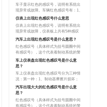
车子显示红色的感叹号，说明有系统出
现异常或故障。车辆红色感叹号有：1、
刹车系统故障，也就是刹车警示灯，主
仪表上出现红色感叹号什么意思
要是手刹未放彻底或者手刹存在问题。
仪表上出现红色感叹号，说明有系统出
需要检查或维修刹车系统。2、检测到了
现异常或故障，仪表板上共有5种感叹
车辆存在故障或是非正常情况。为常规
号。第一种，感叹号在红色方向盘旁边
故障显示灯亮起，要立即停车，对汽车
汽车上出现红色感叹号是什么意思？
亮起，表示转向系统发生故障，可能是
进行一个大致的检查，然后联系修理厂
红色感叹号（具体样式为括号圆圈中间
方向盘锁死，或转向动力系统故障。第
或4S店对其进行维修。3、转向系统发生
有感叹号），这个代表着制动系统的警
二种，感叹号在黄色括号下方横线中间
故障，感叹号在红色方向盘旁边亮起，
示，主要有制动系统发生故障和制动液
亮起，说明四个轮胎气压不平衡或者过
车上仪表盘出现红色感叹号是什么意
可能是方向盘锁死或转向动力系统故
面过低。解决方案：需立即检修制动系
低。第三种，黄色三角形中间的感叹号
思？
障。车辆其他感叹号有：1、汽车的胎压
统，避免发生事故。除了代表制动系统
亮，说明是常规故障。包含车灯、传感
过低，出现的是轮胎气压监测警示灯，
车上仪表盘出现红色感叹号分为三种情
故障的红色感叹号，汽车上的其余感叹
器、离合过热、供油系统等故障。第四
造成原因有轮胎磨损严重、轮胎存在漏
况：第一种：1、制动器摩擦片损坏；
号均为黄色，分别是常规性故障、自动
种，红色圆括号形感叹号亮起，表示此
气等，需要检查轮胎是否存在漏气，并
2、缺少制动液；3、驻车制动器已经拉
变速器故障、胎压异常、灯光故障。以
汽车出现大大的红色感叹号是什么意
时手刹处于拉起状态。除此之外还有可
进行修补轮胎，补充胎压。2、黄色灯泡
紧；4、油电混合汽车中，发电机出现故
下是4种情况的具体分析：常规性故障：
思？
能是制动系统液压低或是制动系统故
形的感叹号，表示照明灯发生故障，不
障。解决办法：放下驻车制动器，检查
三角形里有感叹号，如果这个符号亮
障。第五种，黄色灯泡形的感叹号，表
红色感叹号（具体样式为括号圆圈中间
能正常照明使用。车辆行驶安全注意事
制动液是否不足，若还亮起就要去修理
起，代表汽车的常规性能或者部件和功
示照明灯发生故障，不能正常照明使
有感叹号），这个代表着制动系统的警