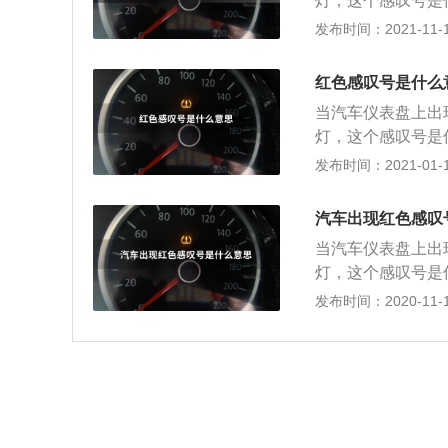
灯，这个感叹号是
出现故障，请小心
常情况，具体细节
发布时间：2021-11-19
第一种胎压报警红
障时候，仪表通常
花纹一样。整个图
车灯亮起的时候红
爆胎危险，可能是
红色感叹号是什么
子，就是哪个系统
检修。行车安全无
当汽车仪表盘上出
援电话，联系修理
盘图案，右边一个
灯，这个感叹号是
出现故障，请小心
系统，通过借助外
常情况，具体细节
发布时间：2021-01-12
第一种胎压报警红
应该立即检修。常
障时候，仪表通常
花纹一样。整个图
内部磨损、转向系
车灯亮起的时候红
爆胎危险，可能是
汽车出现红色感叹
一个感叹号，外圈
子，就是哪个系统
检修。行车安全无
统漏油、刹车盘磨
当汽车仪表盘上出
援电话，联系修理
盘图案，右边一个
就近的4S店或者
灯，这个感叹号是
出现故障，请小心
系统，通过借助外
常情况，具体细节
发布时间：2020-11-10
第一种胎压报警红
应该立即检修。常
障时候，仪表通常
花纹一样。整个图
内部磨损、转向系
车灯亮起的时候红
爆胎危险，可能是
一个感叹号，外圈
子，就是哪个系统
检修。行车安全无
统漏油、刹车盘磨
援电话，联系修理
盘图案，右边一个
就近的4S店或者
出现故障，请小心
系统，通过借助外
第一种胎压报警红