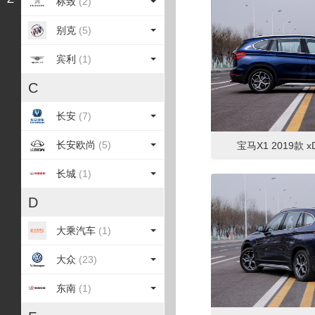
标致
(2)
别克
(5)
宾利
(1)
C
长安
(7)
长安欧尚
(5)
宝马X1 2019款 xD
长城
(1)
D
大乘汽车
(1)
大众
(23)
东南
(1)