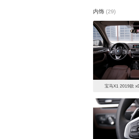
WEY
(2)
内饰
(29)
威马汽车
(1)
蔚来
(1)
沃尔沃
(1)
五菱汽车
(1)
X
现代
(8)
宝马X1 2019款 xD
小鹏汽车
(2)
雪佛兰
(6)
雪铁龙
(1)
星途
(1)