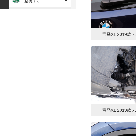
路虎
(5)
M
MINI
(1)
宝马X1 2019款 xD
马自达
(5)
O
讴歌
(1)
Q
奇瑞
(7)
启辰
(1)
宝马X1 2019款 xD
起亚
(4)
R