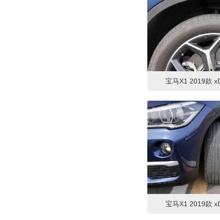
日产
(3)
S
SWM斯威汽车
(1)
三菱
(1)
上汽大通
(1)
宝马X1 2019款 xD
斯巴鲁
(1)
斯柯达
(7)
T
特斯拉
(2)
腾势
(1)
W
宝马X1 2019款 xD