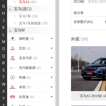
2019款
宝马X1 2019
宝马X1
(81)
G
宝马(进口)
按分类
H
宝马7系
(18)
J
全部图片
(81)
宝马7系新能源
(20)
K
宝马M
L
保时捷
(3)
外观
(30)
M
北京
(1)
O
Q
北京汽车
(2)
R
北汽新能源
(2)
S
T
奔驰
(5)
W
本田
(7)
X
宝马X1 2019款 xD
比亚迪
(6)
Y
Z