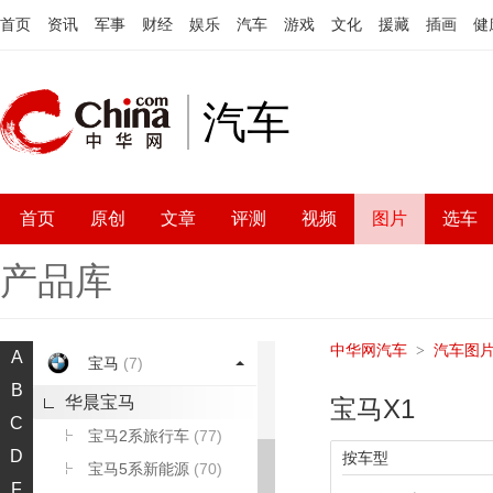
首页
资讯
军事
财经
娱乐
汽车
游戏
文化
援藏
插画
健
汽车
A
首页
原创
文章
评测
视频
图片
选车
奥迪
(8)
产品库
B
宝骏
(2)
中华网汽车
汽车图
>
A
宝马
(7)
B
华晨宝马
宝马X1
C
宝马2系旅行车
(77)
D
按车型
宝马5系新能源
(70)
F