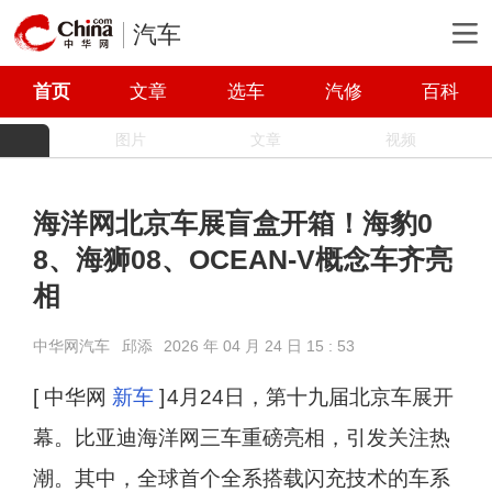
汽车
首页
文章
选车
汽修
百科
图片
文章
视频
海洋网北京车展盲盒开箱！海豹0
8、海狮08、OCEAN-V概念车齐亮
相
中华网汽车
邱添
2026 年 04 月 24 日 15 : 53
[ 中华网
新车
]
4月24日，第十九届北京车展开
幕。比亚迪海洋网三车重磅亮相，引发关注热
潮。其中，全球首个全系搭载闪充技术的车系