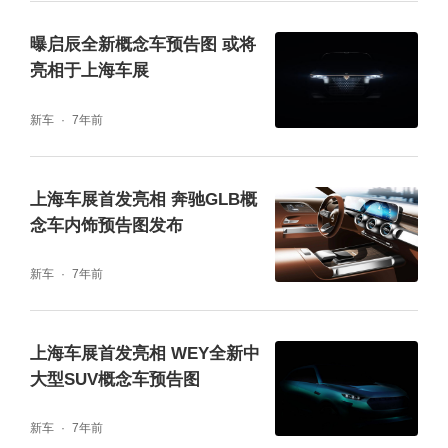
曝启辰全新概念车预告图 或将
此次北京车展，比亚迪海洋网重磅推出三款新
亮相于上海车展
车，既是旗舰实力的展现，也承载着未来的无
新车
7年前
限可能。秉持“为用户造好车”的初心，基于680
万用户的选择和信任，海洋网将持续为用户带
上海车展首发亮相 奔驰GLB概
来更加美好的出行体验。欢迎车展期间莅临比
念车内饰预告图发布
亚迪展台，一览海洋网全新产品阵容的魅力。
新车
7年前
上海车展首发亮相 WEY全新中
大型SUV概念车预告图
新车
7年前