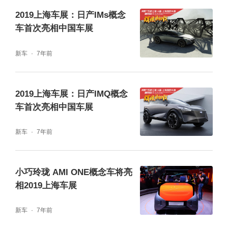
承载着探索未来出行的使命，海洋全新概念
2019上海车展：日产IMs概念
车首次亮相中国车展
车“家庭移动生活魔方”OCEAN-V迎来全球首
发。该车采用新一代海洋美学设计，造型前卫
新车
7年前
动感。车内配备磁吸水母发光套件，可随轻松
实现“一车变N舱”，以全场景能力重新定义未来
2019上海车展：日产IMQ概念
车首次亮相中国车展
移动生活，让每次出行都充满乐趣与惊喜。
新车
7年前
小巧玲珑 AMI ONE概念车将亮
相2019上海车展
新车
7年前