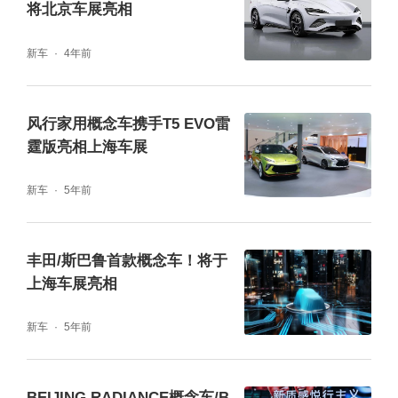
将北京车展亮相
新车
4年前
风行家用概念车携手T5 EVO雷
霆版亮相上海车展
新车
5年前
丰田/斯巴鲁首款概念车！将于
大电池+闪充！海洋8系真王牌真旗舰，新能源
上海车展亮相
汽车天花板
新车
5年前
BEIJING RADIANCE概念车/B