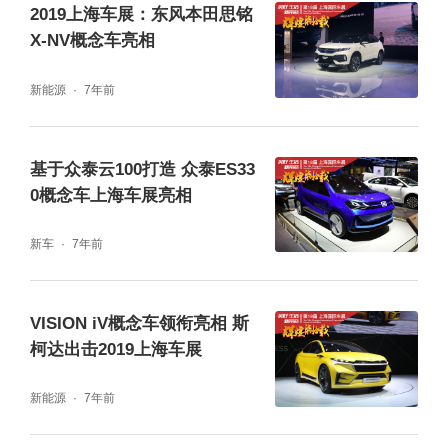
2019上海车展：东风本田思铭
凭借“大电池+闪充”王牌组合，海洋8系插混版
X-NV概念车亮相
拥有400kmCLTC纯电续航，日常通勤，一周
新能源
7年前
一充；长途远行，闪充兜底！EV版CLTC续航
里程900km，行业断层领先，跨省出行、一充
基于众泰云100打造 众泰ES33
直达，摆脱续航焦虑。此外，8系双旗舰还搭
0概念车上海车展亮相
载百万豪车同款后轮转向技术、云辇-A等比亚
迪尖端科技矩阵，以旗舰姿态和技术实力，为
新车
7年前
用户带来高品质驾乘感受，刷新30-35万级高
端新能源产品的价值标杆。
VISION iV概念车领衔亮相 斯
柯达出击2019上海车展
家庭移动生活魔方OCEAN-V，把家的快乐玩
新能源
7年前
出边界