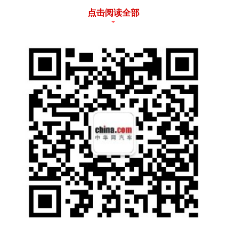
点击阅读全部
大型旗舰SUV海狮08，把家的温暖装进大格局
海洋网全新大型旗舰SUV海狮08也迎来全球首
发亮相。作为新生代家庭定制的旗舰SUV，该
车“532”超大尺寸奠定旗舰体量，大五座自在舒
展，六座从容满载。前脸以巨鲸巡海为灵感，