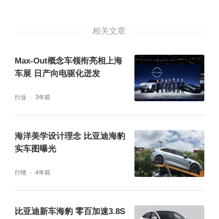
搭配行业领先752cm2发光面积的前灯，气场
拉满。侧面线条干净利落，搭配百万豪车同款
相关文章
流嵌式门把手、悬浮轮芯盖等细节，优雅与力
量感并存。尾部采用阔幕一体尾门与业内最长
Max-Out概念车领衔亮相上海
尺寸尾灯，兼顾辨识度与装卸便利。本次亮相
车展 日产向电驱化迸发
的霜玉银与海雾紫两款高定车色，让产品在实
行业
3年前
用之外更添不凡气度。
海洋美学设计理念 比亚迪海豹
实车图曝光
行情
4年前
比亚迪新车海豹 零百加速3.8S