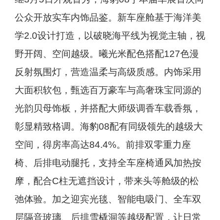
公众开放实车内饰品鉴。新车座舱基于海洋美
学2.0设计打造，以破晓海平线为视觉主轴，视
野开阔、空间越级。曦光米配色搭配127色漫
反射氛围灯，营造温柔与高级质感。内饰采用
大面积软包，甄选百万豪车与高奢珠宝同源的
光韵贝母饰板，并搭配大师级调香车载香氛，
彰显精致格调。海豹08配有同级领先的越级大
空间，得房率高达84.4%。前排双零重力座
椅、后排电动腿托，支持全车座椅通风加热按
摩，配合C柱无遮挡设计，带来头等舱级的松
弛体验。加之迎宾光毯、智能电吸门、全车双
层隔音玻璃、后排雪橇洞等越级配置，让日常