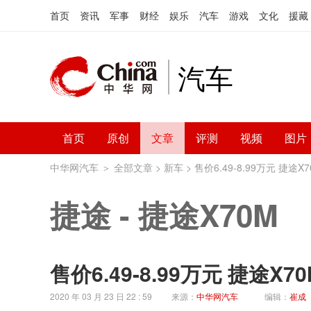
首页
资讯
军事
财经
娱乐
汽车
游戏
文化
援藏
汽车
首页
原创
文章
评测
视频
图片
中华网汽车
＞
全部文章
>
新车
> 售价6.49-8.99万元 捷途
捷途
-
捷途X70M
售价6.49-8.99万元 捷途X
2020 年 03 月 23 日 22 : 59
来源：
中华网汽车
编辑：
崔成