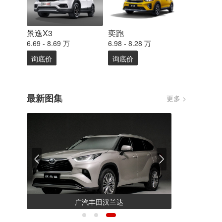
景逸X3
奕跑
6.69 - 8.69 万
6.98 - 8.28 万
询底价
询底价
最新图集
更多 >
新宝骏Valli向往