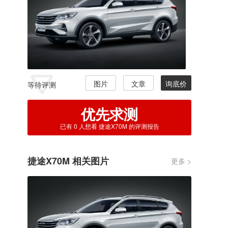
图片
文章
询底价
等待评测
优先求测
已有
0
人想看 捷途X70M 的评测报告
捷途X70M 相关图片
更多 >