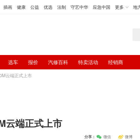
插画
健康
公益
优选
法制
守艺中华
应急中国
更多
地
选车
报价
汽修百科
特卖活动
经销商
X70M云端正式上市
70M云端正式上市
分享：
微信
微博