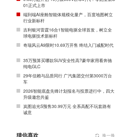
01正式上市
端到端AI座舱智能体规模化量产，百度地图树立
行业新标杆
吉利银河雷霆16合1智能电驱全球首发，树立全
球电驱技术新标杆
奇瑞风云A9限时10.69万开售 终结入门减配时代
35万预算买哪款SUV安全性高?豪华家用看奔驰
纯电GLC
29年信赖与品质同行 广汽集团交付第3000万台
车
2026智能底盘先锋计划报名与投票进行中，四大
升级邀您共鉴
岚图追光S预售30.99万元 全系高配不玩套路有
诚意
猜你喜欢
换一换