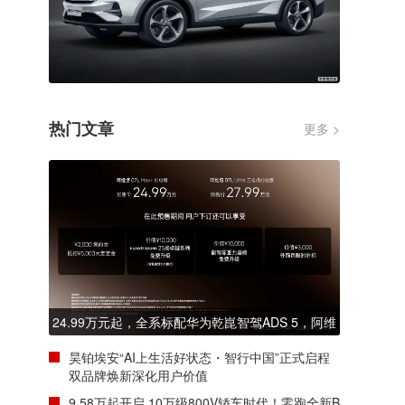
热门文章
更多 >
24.99万元起，全系标配华为乾崑智驾ADS 5，阿维
塔07L正式开启预售
昊铂埃安“AI上生活好状态・智行中国”正式启程
双品牌焕新深化用户价值
9.58万起开启 10万级800V轿车时代！零跑全新B