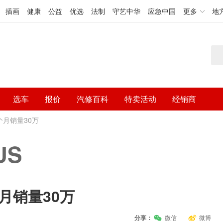
插画
健康
公益
优选
法制
守艺中华
应急中国
更多
地
选车
报价
汽修百科
特卖活动
经销商
个月销量30万
US
月销量30万
分享：
微信
微博