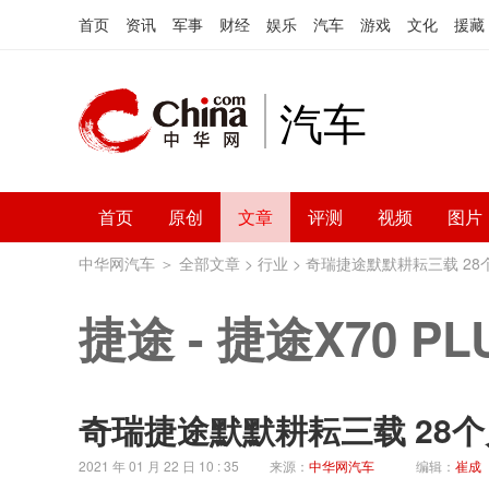
首页
资讯
军事
财经
娱乐
汽车
游戏
文化
援藏
汽车
首页
原创
文章
评测
视频
图片
中华网汽车
＞
全部文章
>
行业
> 奇瑞捷途默默耕耘三载 28
捷途
-
捷途X70 PL
奇瑞捷途默默耕耘三载 28个
2021 年 01 月 22 日 10 : 35
来源：
中华网汽车
编辑：
崔成