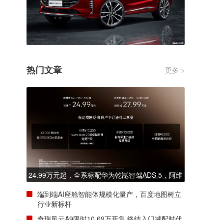
热门文章
更多 >
24.99万元起，全系标配华为乾崑智驾ADS 5，阿维
塔07L正式开启预售
端到端AI座舱智能体规模化量产，百度地图树立
行业新标杆
奇瑞风云A9限时10.69万开售 终结入门减配时代