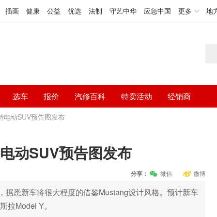
插画
健康
公益
优选
法制
守艺中华
应急中国
更多
地
选车
报价
汽修百科
特卖活动
经销商
福特电动SUV预告图发布
特电动SUV预告图发布
分享：
微信
微博
据悉新车将很大程度的借鉴Mustang设计风格。预计新车
拉Model Y。