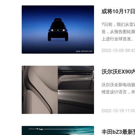
或将10月17
?日前，我们从雷
造，从预告图轮廓
上进行全球首发
2022-10-06 08:4
沃尔沃EX90
沃尔沃全新电动旗
维亚设计语言，并
2022-10-19 11:0
丰田bZ3最新