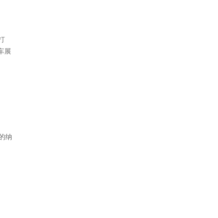
打
车展
的纳