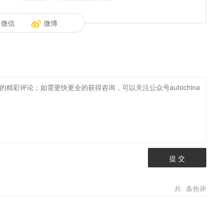
微信
微博
提 交
共
条热评