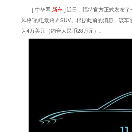
[ 中华网
新车
]
近日，福特官方正式发布了一张
风格”的电动跨界SUV。根据此前的消息，该车或将
为4万美元（约合人民币28万元）。