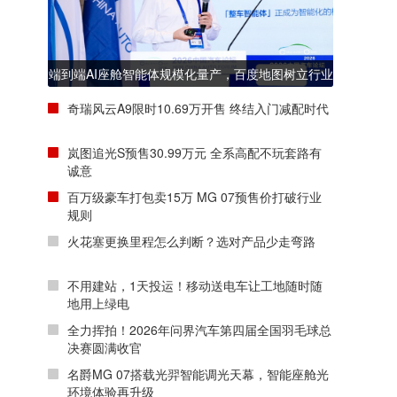
端到端AI座舱智能体规模化量产，百度地图树立行业
新标杆
奇瑞风云A9限时10.69万开售 终结入门减配时代
岚图追光S预售30.99万元 全系高配不玩套路有
诚意
百万级豪车打包卖15万 MG 07预售价打破行业
规则
火花塞更换里程怎么判断？选对产品少走弯路
不用建站，1天投运！移动送电车让工地随时随
地用上绿电
全力挥拍！2026年问界汽车第四届全国羽毛球总
决赛圆满收官
名爵MG 07搭载光羿智能调光天幕，智能座舱光
环境体验再升级