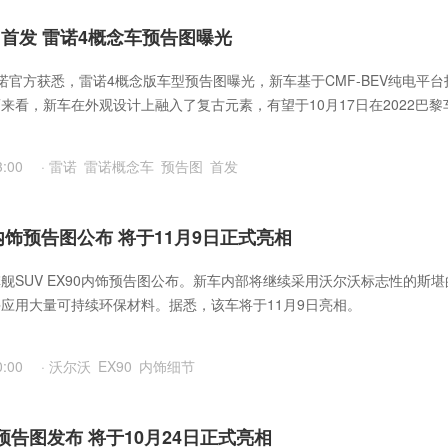
日首发 雷诺4概念车预告图曝光
诺官方获悉，雷诺4概念版车型预告图曝光，新车基于CMF-BEV纯电平台
来看，新车在外观设计上融入了复古元素，有望于10月17日在2022巴黎
。
3:00
·
雷诺
雷诺概念车
预告图
首发
内饰预告图公布 将于11月9日正式亮相
舰SUV EX90内饰预告图公布。新车内部将继续采用沃尔沃标志性的斯堪
应用大量可持续环保材料。据悉，该车将于11月9日亮相。
0:00
·
沃尔沃
EX90
内饰细节
预告图发布 将于10月24日正式亮相