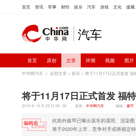
首页
资讯
军事
财经
娱乐
汽车
游戏
文化
援藏
汽车
首页
原创
文章
评测
视频
图片
中华网汽车
＞
全部文章
>
新车
> 将于11月17日正式首发 
将于11月17日正式首发 福
2019 年 10 月 26 日 08 : 36
来源：
中华网汽车
编辑：
滕宇
此前外媒早已曝出该车的谍照、渲染图，
将于2020年上市，竞争对手或将锁定特斯