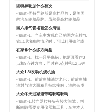
固特异轮胎什么档次
<&list>固特异轮胎是高档品牌，是美国
的汽车轮胎品牌。虽然是高档轮胎品
牌，但是中高低端的轮胎都有生产，这
国六排气管堵塞怎么清理
也是为了更好的开拓市场。
<&list>1、当车主发现自己的国六车排气
管出现堵塞的情况时，可以利用铁丝或
者是细棍，直接将杂物给取出来，如果
在家拿什么练方向盘
堵塞情况比较严重，也可以采取应急措
<&list>1、找一只平底锅，把两耳看作3
施。 <&list>2、直接利用木棍将所有的
点和9点钟方向，同时在6点钟和12点钟
杂物推到排气管里面的位置处，然后将
方向做一个标记。 <&list>2、双手握住
三元催化器拆解开，就可以将堵塞的东
大众1.8t发动机烧机油
平底锅两耳，然后往左打半圈、一圈、
西取出来。但如果是因为积碳过多引起
<&list>1、前后曲轴油封老化：前后曲轴
一圈半的练习，往右同样也要打相同的
的堵塞，就需要将三元催化器泡在草酸
油封与油大面积且持续接触，油的杂质
圈数。 <&list>3、最后强调要反复练
中进行清洗。 <&list>3、也可以利用清
和发动机内持续温度变化使其密封效果
习，这样就可以形成肌肉记忆，在真实
大众冬天过减速带咯吱咯吱响
洗剂对堵塞的情况得到解决，将清洗剂
逐渐减弱，导致渗油或漏油。<&list>2、
驾驶车辆时，不需要记忆也能打好方
放在燃油箱中，与燃油混合后，车辆启
<&list>1.转向器拉杆头有较大间隙，判
活塞间隙过大：积碳会使活塞环与缸体
向。
动时，就可以和汽油一起进入到燃烧
断间隙需要专用仪器和工具，车主本人
的间隙扩大，导致机油流入燃烧室中，