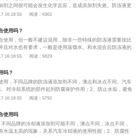
加剂之间很可能会发生化学反应，造成添加剂失效。防冻液更
液一般每2年或4万公里需要更换一次，这只是一个参考周期，
 16:18:55
阅读：6302
行驶里程数更长，更换周期就更短。因为每辆车的行驶情况不
实际使用情况来选择更换，检查防冻液的使用情况，如果发现
合使用吗？
补充；如发现防冻液内出现悬浮物，沉淀物或变质、变色应及
合使用，但一般不建议混用，除非一些特殊的防冻液需要按比
。什么是防冻液：防冻液的全称应该叫防冻冷却液，意为有防
并且对水也有要求，一般是使用蒸馏水。和水混合后防冻液的
防冻液可以防止在寒冷冬季停车时冷却液结冰而胀裂散热器和
是夏天还是冬天，都会对发动机的冷却系统造成很大的影响。
 16:18:55
阅读：5829
或盖。
叫防冻冷却液，意为有防冻功能的冷却液，可以防止在寒冷冬
冰而胀裂散热器和冻坏发动机气缸体或盖。许多人认为防冻液
用吗？
但其实防冻液全年都要使用。
使用，不同品牌的防冻液添加剂不同，沸点和冰点不同。汽车
1、对冷却系统的部件起到防腐保护作用；2、防止水垢，避免
作用；3、保证发动机在正常温度范围之内能工作。使用防冻
 16:18:55
阅读：5792
1、防冻液液位需要定期检查，低于下限需要及时补充；2、观
沉淀物，有浑浊物需要及时更换；3、不同车型防冻液颜色不
合使用吗
、入冬前，需要测量防冻液冰点，防止防冻液冻结。
、不同品牌的冷却液添加剂可能不同，沸点不同，冰点不同，
有水温太高的现象，关系汽车冷却液的使用性能；2、防腐性