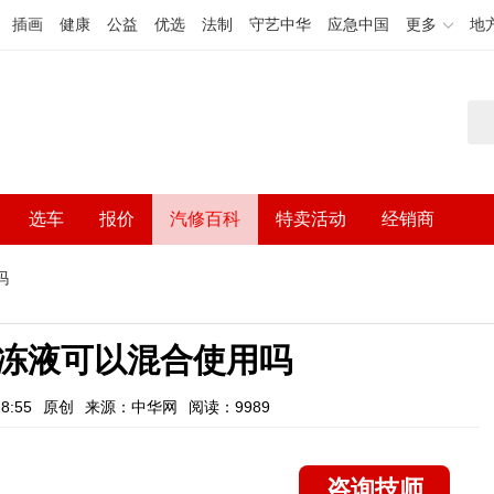
插画
健康
公益
优选
法制
守艺中华
应急中国
更多
地
选车
报价
汽修百科
特卖活动
经销商
吗
冻液可以混合使用吗
8:55
原创
来源：中华网
阅读：9989
咨询技师