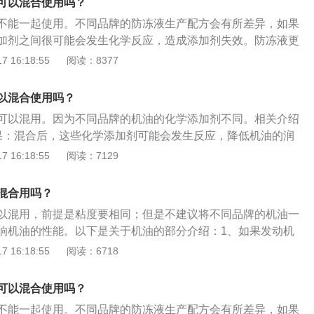
可以混合使用吗？
赋予某些新的性能，是润滑油的重要组成部分。
不能一起使用。不同品牌的防冻液生产配方会有所差异，如果
加剂之间很可能会发生化学反应，造成添加剂失效。防冻液更
液一般每2年或4万公里需要更换一次，这只是一个参考周期，
 16:18:55
阅读：8377
行驶里程数更长，更换周期就更短。因为每辆车的行驶情况不
实际使用情况来选择更换，检查防冻液的使用情况，如果发现
以混合使用吗？
补充；如发现防冻液内出现悬浮物，沉淀物或变质、变色应及
可以混用。因为不同品牌的机油的化学添加剂不同。相关介绍
。什么是防冻液：防冻液的全称应该叫防冻冷却液，意为有防
果：混合后，这些化学添加剂可能会发生反应，降低机油的润
防冻液可以防止在寒冷冬季停车时冷却液结冰而胀裂散热器和
是，反应后产生的酸碱化合物会加剧发动机零件的腐蚀。例
 16:18:55
阅读：7129
或盖。
大多数机油含有磺酸盐作为化学添加剂，而一些机油含有水杨
剂。如果两种机油混合，会出现机油分层或浑浊的现象。2、
混合用吗？
牌的机油也不能混合，因为混合新旧机油会降低发动机的性
以混用，前提是粘度要相同；但是不建议将不同品牌的机油一
使用时还剩下很多油，所以不想扔掉它，认为下次可以继续使
响机油的性能。以下是关于机油的部分介绍：1、如果发动机
油的氧化和变质，从而大大减少新油的使用时间和效果。
动机将无法正常运行。2、机油在发动机内不仅起到润滑作
 16:18:55
阅读：6718
密封，缓冲，防锈，散热的作用。3、在发动机运行时，机油
部件表面形成一层油膜，这样可以防止发动机内的各个部件直
可以混合使用吗？
不能一起使用。不同品牌的防冻液生产配方会有所差异，如果