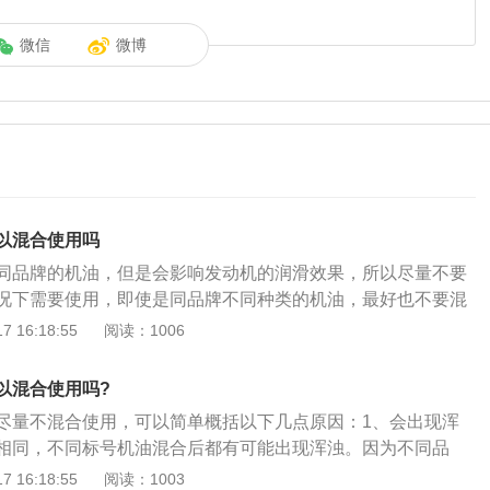
微信
微博
以混合使用吗
同品牌的机油，但是会影响发动机的润滑效果，所以尽量不要
况下需要使用，即使是同品牌不同种类的机油，最好也不要混
油量大，机油品牌不同或标签和等级不同，最好立即更换修理
 16:18:55
阅读：1006
防止对发动机造成不可逆的损坏。如果觉得加多油是浪费，可
密封性能更好的油瓶或其他容器中集中处理。不同品牌机油混
以混合使用吗?
1、出现浑浊不论品牌是否相同，不同标号机油混合后都有可
尽量不混合使用，可以简单概括以下几点原因：1、会出现浑
不同品牌、不同标号机油的化学添加剂会有所不同，这些化学
相同，不同标号机油混合后都有可能出现浑浊。因为不同品
出现化学反应，降低润滑效果，还可能产生酸碱化合物加剧发
的化学添加剂会有所不同，这些化学物质混合后有机会出现化
 16:18:55
阅读：1003
现在大部分机油的分散清净剂都采用磺酸盐，而有些机油的分