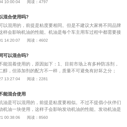
车的发动机有必需的伤害，关系发动机的使用周期4S店的工作
 10:00:04
阅读：4797
主每两年或者四万公里就需要更换防冻液，然而这个说法却不
常更换防冻液并不是很提倡，根据修车师傅来看，防冻液的使
以混合使用吗?
、四年或者八万多公里，在这个范围内都是效果很好的，如何
可以混用的，前提是粘度要相同。但是不建议大家将不同品牌
量，我们先把车子点火，等大约五分钟观察防冻液的液面水
这样会影响机油的性能。机油是每个车主用车过程中都需要接
时，就需要添加或更换防冻液了。出门在外时，若发现防冻液
称为发动机的血液。如果发动机内没有机油，那发动机是无法
 14:20:07
阅读：4602
备防冻液，可以添加蒸馏水或纯净水来解决，切记一定不能添
在发动机内不仅起到润滑作用，还起到清洁，密封，缓冲，防
容易导致发动机的水道生锈，严重会出现堵塞情况。另外不同
在发动机运行时，机油会在发动机内各个部件表面形成一层油
合添加的，防冻液中含有化学物质，不同的防冻液混合一起，
同可以混合吗?
发动机内的各个部件直接接触产生摩擦。如果发动机内的各个
反应，严重会影响发动机的正常运转，长期混合使用的话，汽
不能混着使用的，原因如下：1、目前市场上有多种防冻剂，
摩擦，会加剧发动机的磨损，并且也会导致过热。如果发动机
的问题，且费用绝对很高。
二醇，但添加剂的配方不一样，质量不可避免有好坏之分；
运行，会导致发动机受到损伤。机油长时间使用各项性能都会
产的防冻液都具有很强的腐蚀性，损坏了汽车的冷却系统，有
 13:27:04
阅读：2281
需要定期更换的。如果长时间不更换机油，也会加剧发动机的
入发动机后腐蚀水箱，造成较大事故；3、有些防冻产品虽然
时大家一定要定期更换机油，并且在每次更换机油时都要将机
由于添加剂配方不同，如果混合使用，各种添加剂很可能发生
。机油滤芯是用来过滤机油的，如果没有机油滤芯，那机油使
不能混合使用
加剂失效，损坏其综合防腐能力，造成沉淀、结垢和腐蚀的危
变脏。在购买机油和机油滤芯时，一定要从正规渠道购买，并
机油是可以混用的，前提是粘度要相似。不过不提倡小伙伴们
机的使用寿命。
牌的产品。
动机油一块使用，这样子会影响发动机油的性能。发动机油是
流程中基本都需要接触的物品，发动机油被叫作发动机的血
 00:38:06
阅读：8560
沒有发动机油，那发动机是无法正常运转的。发动机油在发动