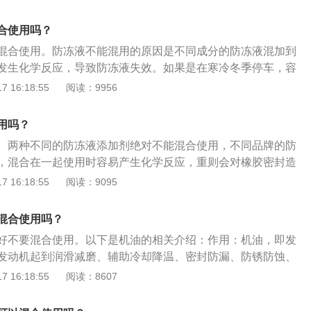
效果，还可能产生酸碱化合物加剧发动机零件的腐蚀。2、排
杨酸盐。两者并不兼容，如果两种润滑油混合在一起就会出现
机油混合还有机会造成排气冒烟异常，例如冒黑烟或蓝烟。机
能力劣化等现象。2、排气异常不同品牌机油混合还有机会造
合使用吗？
稀释，这样机油容易进入气缸内燃烧，使排气管冒蓝烟。机油
例如冒黑烟或蓝烟。机油混合后有可能被稀释，这样机油容易
混合使用。防冻液不能混用的原因是不同成分的防冻液混加到
气缸密封不严，造成排气冒黑烟。3、产生油泥。不同机油混
使排气管冒蓝烟。机油混合后也有可能使气缸密封不严，造成
发生化学反应，导致防冻液失效。如果是在寒冷冬季停车，容
机油形成的油泥会降低润滑油的散热效果，这样会使发动机产
造成油垢，不一样汽车机油混合非常容易造成油垢，汽车机油
裂散热器和冻坏发动机气缸体或盖，而防冻液可以防止这种情
 16:18:55
阅读：9956
故障。油泥还会堵塞滤清器、油道等，导致流通不畅，发动机
润滑脂的导热实际效果，那样会使汽车发动机造成高溫，非常
用过程中的注意事项：如果防冻液因泄漏损失，应补充同品牌
要为车辆补充相同型号的机油，如果应急使用，可以先暂时补
。油垢还会继续阻塞滤芯。主油道等，造成商品流通不畅，汽
的有效期多为两年，添加时应确认该产品在有效期之内。更换
，但是记得要将车辆行驶到修理部，及时为车辆更换新的机
用吗？
润滑。若混加后但是加的不多，其实对发动机影响不大，下次
冷却系统清洗干净后，再换上新液。传统的无机型防冻液不可
。两种不同的防冻液添加剂绝对不能混合使用，不同品牌的防
会生成沉淀，严重影响防冻液的正常功能。有机型防冻液则可
，混合在一起使用时容易产生化学反应，重则会对橡胶密封造
需要注意兑水量。使用了防冻液的车辆，切勿直接补充自来
水泵水封及焊缝处漏水现象。防冻液混用注意事项：须使用同
 16:18:55
阅读：9095
水或去离子水，若实在没有条件，加冷开水也比加自来水好。
不同品牌的防冻液生产配方会有所差异，如果混合使用，多种
会发生化学反应，造成添加剂失效。防冻液更换周期：对那些
混合使用吗？
，比如出租车等。一般优质的防冻液每年更换一次，而那些运
好不要混合使用。以下是机油的相关介绍：作用：机油，即发
每两年或每3万公里更换一次。为防止产生过多的泡沫而降低
发动机起到润滑减磨、辅助冷却降温、密封防漏、防锈防蚀、
件的热交换性，添加时确认该产品在有效期内，长效型防冻
分类：汽油发动机机油分为矿物油与合成油两种，合成油又分
 16:18:55
阅读：8607
年。如发现防冻液内出现悬浮物，沉淀物或变质、变色应及时
合成机油。组成：机油由基础油和添加剂两部分组成。基础油
分，决定着润滑油的基本性质，添加剂则可弥补和改善基础油