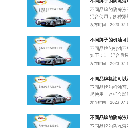
不同牌子的防冻液
性能方面的不足，
不同品牌的防冻液
混合使用，多种添
换周期：车辆防冻
发布时间：2023-07-17
如果是营运车辆，
一样，具体要根据
不同牌子的机油可
防冻液不足，及时
不同品牌的机油不
时更换并清洗系统
如下：1、混合后
冻功能的冷却液。
滑效果。更严重的
发布时间：2023-07-17
冻坏发动机气缸体
如，目前市场上的
酸盐作为化学添加
不同品牌机油可以
同一品牌：同一品
不同品牌的机油可
能。如在最后一次
起使用，这样会影
用。但这会加速新
内没有机油，那发
发布时间：2023-07-17
用，还起到清洁，
会在发动机内各个
不同品牌的防冻液
接接触产生摩擦。
不同品牌的防冻液