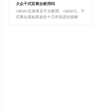
室，最后形成废气排出，就可以让三元
无法制作，需要将车辆送到修理厂或4s
造成烧机油。<&list>3、机油粘度。使用
大众干式双离合耐用吗
催化器得到清洗，排气管堵塞的情况就
店；<&list>2.车辆半轴套管防尘罩破
机油粘度过小的话，同样会有烧机油现
<&list>总体而言不太耐用。<&list>1、干
能够得到解决。
裂，破裂后会出现漏油现象，使半轴磨
象，机油粘度过小具有很好的流动性，
式离合器如果放在十几年前还比较耐
损严重，磨损的半轴容易损坏，产生异
容易窜入到气缸内，参与燃烧。<&list>
用，但是由于现在的汽车发动机动力输
响；<&list>3.稳定器的转向胶套和球头
4、机油量。机油量过多，机油压力过
出越来越高，使得干式离合器散热不足
老化，一般是使用时间过长造成的。解
大，会将部分机油压入气缸内，也会出
的缺陷也逐渐暴露出来。<&list>2、由于
决方法是更换新的质量好的转向橡胶套
现烧机油。<&list>5、机油滤清器堵塞：
干式双离合的工作环境暴露在空气中，
和球头。
会导致进气不畅，使进气压力下降，形
而离合器的散热也是通离合器罩上面的
成负压，使机油在负压的情况下吸入燃
几个小孔来进行散热。但是在行驶过程
烧室引起烧机油。<&list>6、正时齿轮或
中变速箱需要换挡，就不得不使得离合
链条磨损：正时齿轮或链条的磨损会引
器频繁工作。<&list>3、长时间的低速行
起气阀和曲轴的正时不同步。由于轮齿
驶以及过于频繁的启停，导致离合器的
或链条磨损产生的过量侧隙，使得发动
温度不断升高，而低速行驶时空气流动
机的调节无法实现：前一圈的正时和下
效率不高，无法将离合器中的热量有效
一圈可能就不一样。当气阀和活塞的运
的带走，导致离合器内部的温度不断升
动不同步时，会造成过大的机油消耗。
高，加速离合器的磨损。
解决方法：更换正时齿轮或链条。<&list
>7、内垫圈、进风口破裂：新的发动机
设计中，经常采用各种由金属和其他材