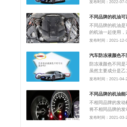
能也会降低，对汽
发布时间：2022-07-04
人员一般会告知车
是那么确凿的，经
不同品牌的机油可
用周期可以达到三
不同品牌的机油是
确定防冻液是否适
的机油一起使用，
平，当低于最低线
触的东西，机油被
发布时间：2021-12-01
缺失，且车上没有
正常运行的。机油
加自来水，自来水
锈，散热的作用。
的防冻液是不能混
汽车防冻液颜色不
膜，这样可以防止
容易化学物质发生
防冻液颜色不同是
部件直接接触产生
车可能会出现大修
虽然主要成分是乙
在过热状态下持续
2、一般小工厂生
发布时间：2021-04-27
降低，所以机油是
些防冻液也会在流
磨损。在平时用车
生产厂家正规，但
油滤芯一起更换掉
不同品牌的机油能
化学反应，导致添
用一段时间后也会
不相同品牌的发动
害，从而影响发动
且一定要选择大品
将不相同品牌的发
每个汽车车主用车
发布时间：2021-03-21
液。假如发动机内