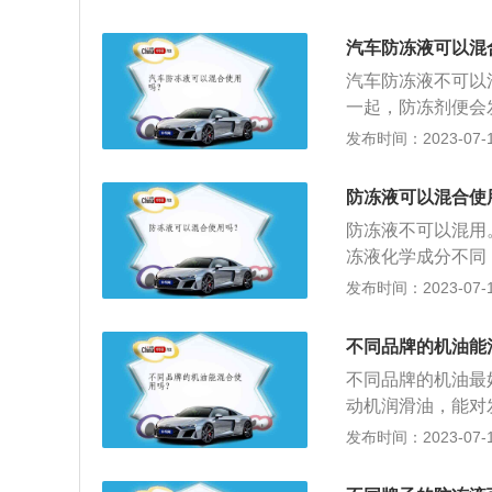
学反应，降低润滑
散清净剂则采用水
气异常。不同品牌
分层、浑浊、清洁
汽车防冻液可以混
油混合后有可能被
成排气冒烟异常，
汽车防冻液不可以
混合后也有可能使
进入气缸内燃烧，
一起，防冻剂便会
合容易产生油泥，
排气冒黑烟。3、
易因冷却结冰而胀
发布时间：2023-07-17
生高温，容易导致
产生的油垢会减少
况发生。防冻液使
得不到润滑。一定
容易产生常见故障
的防冻液。防冻液
充其他型号的机油
防冻液可以混合使
车发动机无法得到
时应放净旧液，将
油。
保养可以继续用。
防冻液不可以混用
以兑水使用，那样
冻液化学成分不同
以兑水使用，但是
成损害，通常造成
发布时间：2023-07-17
水，应该加入蒸馏
一品牌的防冻液。
添加剂之间很可能
不同品牌的机油能
长时间运行的车辆
不同品牌的机油最
行时间短的车辆可
动机润滑油，能对
防冻液与发动机部
减震缓冲等作用。
发布时间：2023-07-17
液，有效期可达三
为半合成机油和全
更换并清洗系统。
是润滑油的主要成