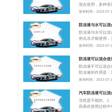
混合使用，多种添
换周期：车辆防冻
发布时间：2023-07-17
如果是营运车辆，
一样，具体要根据
防冻液与水可以混
防冻液不足，及时
防冻液与水可以混
时更换并清洗系统
例兑水才能使用，
冻功能的冷却液。
沸点会降低，无论
发布时间：2023-07-17
冻坏发动机气缸体
防冻液的全称应该
季停车时冷却液结
防冻液可以混合使
只是冬天才使用，
防冻液不可以混合
防冻液的作用是：
降低散热器的散热
发布时间：2023-07-17
液的注意事项是：
察防冻液有无浑浊
汽车防冻液可以混
同，不能混加；4
当然是不能的。1
容易在使用过程中