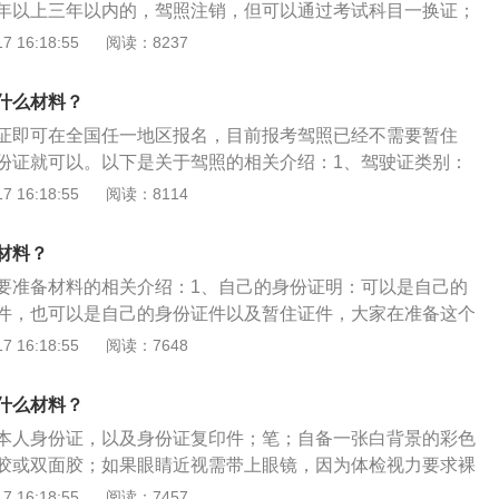
年以上三年以内的，驾照注销，但可以通过考试科目一换证；
处15日以下拘留。对于发生人员伤亡等重大交通事故的将依法
驾照作废无法再换证。换证和审验须符合以下条件：持有大型
 16:18:55
阅读：8237
市公交车、中型客车、大型货车驾驶证在本记分周期内没有记
准驾车型驾驶证在本记分周期内记分未达到12分；持有大型客
什么材料？
公交车、中型客车、大型货车驾驶证一个记分周期内有记分，
证即可在全国任一地区报名，目前报考驾照已经不需要暂住
车型驾驶证发生交通事故造成人员死亡承担同等以上责任未被
份证就可以。以下是关于驾照的相关介绍：1、驾驶证类别：
的驾驶人，已参加审验教育的；申请人没有未处理完毕的道路
，将驾照分为A1、A2、A3、B1、B2、C1、C2、C3、C4、
 16:18:55
阅读：8114
或者交通事故；申请人身体条件符合驾驶许可条件；机动车驾
、P共15个类别。2、记分审验：道路交通安全违法行为累积记
押、扣留、暂扣、吊销、注销或撤销的情形。
期）为12个月，满分为12分，从机动车驾驶证初次领取之日起
材料？
通安全违法行为的严重程度，一次记分的分值为：12分、6
要准备材料的相关介绍：1、自己的身份证明：可以是自己的
分五种。
件，也可以是自己的身份证件以及暂住证件，大家在准备这个
同时准备好复印件。2、白底的彩照八张：请大家一定要准备
 16:18:55
阅读：7648
应该要准备自己近期的照片，不要拿很久之前的照片。3、体
最重要，也是最不好准备的材料，请大家一定要到正规的医院
什么材料？
的医院进行体检。4、机动车申领表格：这个表格在车管所就
本人身份证，以及身份证复印件；笔；自备一张白背景的彩色
自己来填写。
胶或双面胶；如果眼睛近视需带上眼镜，因为体检视力要求裸
项目如下：1、外科：（1）一般检查身高、体重；（2）四肢、
 16:18:55
阅读：7457