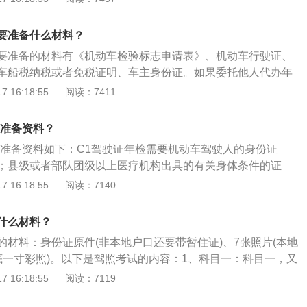
能检查；（3）生理缺陷检查判定；（4）双下肢不等长检查。
心血管系统疾病主要靠询问病史，辅助检查血压，心脏听诊；
要准备什么材料？
病：询问病史和神经反射检查；（3）精神障碍：询问病史。
要准备的材料有《机动车检验标志申请表》、机动车行驶证、
力、矫正视力检查。辨色力。
车船税纳税或者免税证明、车主身份证。如果委托他人代办年
还需携带自己的身份证与委托书。行驶证年检相关介绍如下：
 16:18:55
阅读：7411
年检（或车辆年检），指对已经领取正式号牌和行驶证的车
照《机动车运行安全技术条件》进行的检验。目的在于检查汽
要准备资料？
督促加强汽车的维护保养，使汽车经常处于完好状态，确保汽
要准备资料如下：C1驾驶证年检需要机动车驾驶人的身份证
；县级或者部队团级以上医疗机构出具的有关身体条件的证
需要满足的条件介绍：1、驾驶证没有存在被依法吊销、撤
 16:18:55
阅读：7140
为的情况，才可以办理年审。2、驾驶证的没有被扣满12分，
的年审，否则需要参加满分教育，还有接受降级处理。3、需
什么材料？
年龄和身体健康条件都符合。
的材料：身份证原件(非本地户口还要带暂住证)、7张照片(本地
底一寸彩照)。以下是驾照考试的内容：1、科目一：科目一，又
、驾驶员理论考试，是机动车驾驶证考核的一部分。2、科目
 16:18:55
阅读：7119
小路考，是场地驾驶技能考试科目的简称，考试项目包括倒车