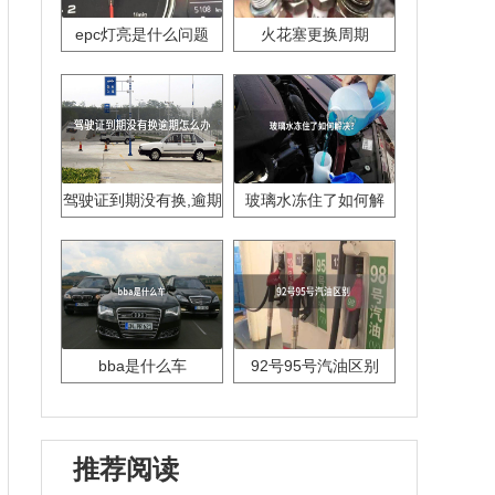
epc灯亮是什么问题
火花塞更换周期
驾驶证到期没有换,逾期
玻璃水冻住了如何解
怎么办??
决？
bba是什么车
92号95号汽油区别
推荐阅读