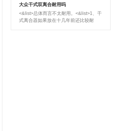
室，最后形成废气排出，就可以让三元
无法制作，需要将车辆送到修理厂或4s
造成烧机油。<&list>3、机油粘度。使用
大众干式双离合耐用吗
催化器得到清洗，排气管堵塞的情况就
店；<&list>2.车辆半轴套管防尘罩破
机油粘度过小的话，同样会有烧机油现
<&list>总体而言不太耐用。<&list>1、干
能够得到解决。
裂，破裂后会出现漏油现象，使半轴磨
象，机油粘度过小具有很好的流动性，
式离合器如果放在十几年前还比较耐
损严重，磨损的半轴容易损坏，产生异
容易窜入到气缸内，参与燃烧。<&list>
用，但是由于现在的汽车发动机动力输
响；<&list>3.稳定器的转向胶套和球头
4、机油量。机油量过多，机油压力过
出越来越高，使得干式离合器散热不足
老化，一般是使用时间过长造成的。解
大，会将部分机油压入气缸内，也会出
的缺陷也逐渐暴露出来。<&list>2、由于
决方法是更换新的质量好的转向橡胶套
现烧机油。<&list>5、机油滤清器堵塞：
干式双离合的工作环境暴露在空气中，
和球头。
会导致进气不畅，使进气压力下降，形
而离合器的散热也是通离合器罩上面的
成负压，使机油在负压的情况下吸入燃
几个小孔来进行散热。但是在行驶过程
烧室引起烧机油。<&list>6、正时齿轮或
中变速箱需要换挡，就不得不使得离合
链条磨损：正时齿轮或链条的磨损会引
器频繁工作。<&list>3、长时间的低速行
起气阀和曲轴的正时不同步。由于轮齿
驶以及过于频繁的启停，导致离合器的
或链条磨损产生的过量侧隙，使得发动
温度不断升高，而低速行驶时空气流动
机的调节无法实现：前一圈的正时和下
效率不高，无法将离合器中的热量有效
一圈可能就不一样。当气阀和活塞的运
的带走，导致离合器内部的温度不断升
动不同步时，会造成过大的机油消耗。
高，加速离合器的磨损。
解决方法：更换正时齿轮或链条。<&list
>7、内垫圈、进风口破裂：新的发动机
设计中，经常采用各种由金属和其他材