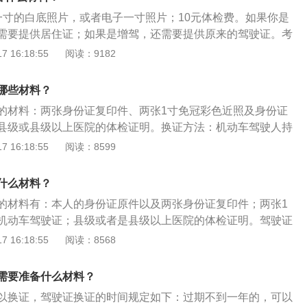
驶机动车，应当在车身后部粘贴或者悬挂统一式样的实习标
一寸的白底照片，或者电子一寸照片；10元体检费。如果你是
驾驶人在实习期内不得驾驶公共汽车、营运客车或者执行任务
需要提供居住证；如果是增驾，还需要提供原来的驾驶证。考
救护车、工程救险车以及载有爆炸物品、易燃易爆化学物品、
一：理论知识考试，考试内容与C1照相似。科目二：绕桩，满
 16:18:55
阅读：9182
危险物品的机动车；驾驶的机动车不得牵引挂车。驾驶人在实
分及以上为合格，碰到一根桩扣10分，碰倒一根桩20分，任一车
上高速公路行驶，应当由持相应或者更高准驾车型驾驶证三年
就不及格。科目三：和科目二考试共同完成，没有单独的训练
。其中，驾驶残疾人专用小型自动挡载客汽车的，可以由持有
哪些材料？
项目，包括转弯、限宽门、坡道停车、坡道起步、单边桥。考
车以上准驾车型驾驶证的驾驶人陪同。（四）机动车驾驶人在
的材料：两张身份证复印件、两张1寸免冠彩色近照及身份证
年龄需要满足18周岁，并且通过机动车驾驶人身体条件证明，
2分记录的，注销其实习的准驾车型驾驶资格。（五）持有城市
县级或县级以上医院的体检证明。换证方法：机动车驾驶人持
件，到驾校就可以报名，机动车驾驶证d证，是驾驶普通三轮
驾驶证的驾驶人在一年实习期内记6分以上但未达到12分的，
车驾驶证核发地车辆管理所申请换证，车辆管理所在审核合格
 16:18:55
阅读：8599
摩托车，轻便摩托车的驾驶证。
。在延长的实习期内再次记6分以上但未达到12分的，注销其
证手续。“交管12123”APP换证。下载“交管12123”APP，
驶资格。
--期满换证服务--填写资料即可。新证一般是通过邮寄的方式送
什么材料？
厅的“警医邮”服务点，进行换证办理，从受理登记、体检再到
的材料有：本人的身份证原件以及两张身份证复印件；两张1
时。目前只有少部分城市开通了该项服务，比如杭州。
机动车驾驶证；县级或者是县级以上医院的体检证明。驾驶证
办理。以下是驾驶证过期的注意事项：法律规定：根据道路交
 16:18:55
阅读：8568
过有效期一年以上未换证会被自动注销机动车驾驶证；超过两
一的考试后可恢复驾驶证的正常使用；如果被注销超过两年的
需要准备什么材料？
领。失效驾照：需要特别注意的是驾驶证超过有效期后不得驾
以换证，驾驶证换证的时间规定如下：过期不到一年的，可以
期后驾车属于无证驾驶或被视为无证驾驶。驾驶机动车的处相