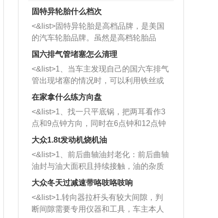
固特异轮胎什么档次
<&list>固特异轮胎是高档品牌，是美国
的汽车轮胎品牌。虽然是高档轮胎品
牌，但是中高低端的轮胎都有生产，这
国六排气管堵塞怎么清理
也是为了更好的开拓市场。
<&list>1、当车主发现自己的国六车排气
管出现堵塞的情况时，可以利用铁丝或
者是细棍，直接将杂物给取出来，如果
在家拿什么练方向盘
堵塞情况比较严重，也可以采取应急措
<&list>1、找一只平底锅，把两耳看作3
施。 <&list>2、直接利用木棍将所有的
点和9点钟方向，同时在6点钟和12点钟
杂物推到排气管里面的位置处，然后将
方向做一个标记。 <&list>2、双手握住
三元催化器拆解开，就可以将堵塞的东
大众1.8t发动机烧机油
平底锅两耳，然后往左打半圈、一圈、
西取出来。但如果是因为积碳过多引起
<&list>1、前后曲轴油封老化：前后曲轴
一圈半的练习，往右同样也要打相同的
的堵塞，就需要将三元催化器泡在草酸
油封与油大面积且持续接触，油的杂质
圈数。 <&list>3、最后强调要反复练
中进行清洗。 <&list>3、也可以利用清
和发动机内持续温度变化使其密封效果
习，这样就可以形成肌肉记忆，在真实
大众冬天过减速带咯吱咯吱响
洗剂对堵塞的情况得到解决，将清洗剂
逐渐减弱，导致渗油或漏油。<&list>2、
驾驶车辆时，不需要记忆也能打好方
放在燃油箱中，与燃油混合后，车辆启
<&list>1.转向器拉杆头有较大间隙，判
活塞间隙过大：积碳会使活塞环与缸体
向。
动时，就可以和汽油一起进入到燃烧
断间隙需要专用仪器和工具，车主本人
的间隙扩大，导致机油流入燃烧室中，