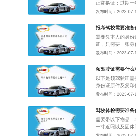
正常换证；过期一
应地罚款，可以并
过期三年以上的，
发布时间：2023-07-17
追究刑事责任。
客车、牵引车、城
分，或者持有其他
报考驾校需要准备
车、牵引车、城市
需要凭本人的身份
以及持有其他准驾
证，只需要一张身
吊销机动车驾驶证
机动车驾驶证分级制
发布时间：2023-07-17
交通安全违法行为
D、E、F、M、N
驶证没有被依法扣
分周期（即记分周
领驾驶证需要什么
计算。依据道路交
以下是领驾驶证需
分、3分、2分、1
身份证原件及复印
证件的时候一定要
发布时间：2023-07-17
好一寸的照片，还
检证明：体检证明
驾校体检需要准备
或者是车管所指定
需要带以下物品：
有，但是需要大家
一寸近照以及固体
眼4.9以上。体检
发布时间：2023-07-17