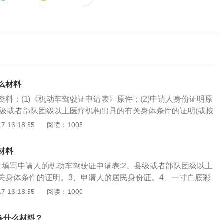
么材料
料：(1)《机动车驾驶证申请表》原件；(2)申请人身份证明原
)县级或者部队团级以上医疗机构出具的有关身体条件的证明(或按
；(4)近期半身免冠正面一寸白底彩色证件照8张(当地要求提交
 16:18:55
阅读：1005
的请一并提交，要求露出双耳、肩膀不能有突起物，戴眼镜的
考试不能戴带镜架的眼镜；女学员不戴首饰）。想考驾驶证的
材料
解如何报考机动车驾驶证。即使驾驶证考取之后，也要多学习
、填写申请人的机动车驾驶证申请表;2、县级或者部队团级以上
，只有这样才能够安全行驶，不至于出现不必要的意外事故。
关身体条件的证明。3、申请人的居民身份证。4、一寸白底彩
驶证需要注意几点：（一）新取得城市公交车、大型货车驾驶
 16:18:55
阅读：1000
后三十日内应当参加道路交通安全法律法规、交通安全文明驾
识考试，并接受不少于半小时的交通事故案例警示教育。
备什么材料？