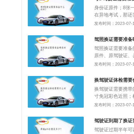
（二）实习期内驾
身份证原件；8张
志。（三）机动车
在异地考试，那还
的警车、消防车、
d证的科目：科目
发布时间：2023-07-17
剧毒或者放射性等
分为100分，80
习期内驾驶机动车
轮轧到桩道边缘线
以上的驾驶人陪同
驾照换证需要准备
和考试，共有五个
小型自动挡载客汽
驾照换证需要准备
d证需要的条件：
实习期内有记满1
原件、原驾驶证、
携带有效的身份证
公交车、大型货车
所需材料，向机动
发布时间：2023-07-17
摩托车，普通两轮
实习期限延长一年
后1个工作日内办理换
实习的准驾车型驾
依次选择服务中心
换驾驶证体检需要
达。前往邮政营业
换驾驶证需要携带
新证制作只需半小
寸免冠彩色近照；
换证在车辆管理所
发布时间：2023-07-17
通安全法规定，超
年则需要通过科目
驾驶证到期了换证
人，则需要重新申
驾驶证过期半年可
驶机动车。驾照过