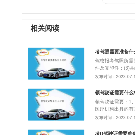
相关阅读
考驾照需要准备什
驾校报考驾照所需资
件及复印件；(3
驾校安排统一体检)
发布时间：2023-07-17
数字照片采集回执
要带眼镜拍，否则
领驾驶证需要什么
学员，一定要先了
领驾驶证需要：1
一些安全驾驶知识
医疗机构出具的有
照8张。新取得驾
发布时间：2023-07-17
证的，实习期结束
驶、应急处置等知
考D驾驶证需要准