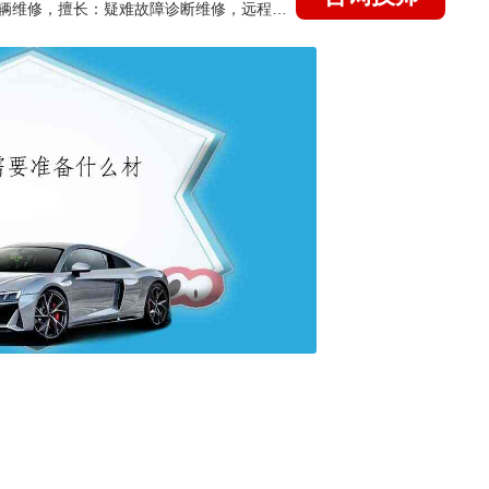
国家认证的汽车维修技师，15年德美日等各系车辆维修，擅长：疑难故障诊断维修，远程维修技术指导