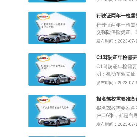
躯干、颈部运动功
2、内科：（1）
行驶证两年一检需
（2）神经系统疾
行驶证两年一检需
3、眼科：裸眼视
交强险保险凭证、
检的情况，代办人
发布时间：2023-07-17
行驶证年检即汽车
辆，每2年一次按
C1驾驶证年检需
车主要技术状况，
C1驾驶证年检需
车行驶安全。
明；机动车驾驶证
明。以下是年审前
发布时间：2023-07-17
销、注销等违法行
才可以参加驾驶证
报名驾校需要准备
要驾驶证的驾驶人
报名驾校需要准备
户口6张，都是白
称科目一理论考试
发布时间：2023-07-17
二：科目二，又称