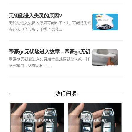
无钥匙进入失灵的原因?
无钥匙进入失灵的原因可能如下：1、可能是附近
有什么电子设备，干扰了信号...
帝豪gs无钥匙进入故障，帝豪gs无钥
匙进入失灵
帝豪gs无钥匙进入失灵通常是感应钥匙失效，打
不开车门，这有两种可...
热门阅读