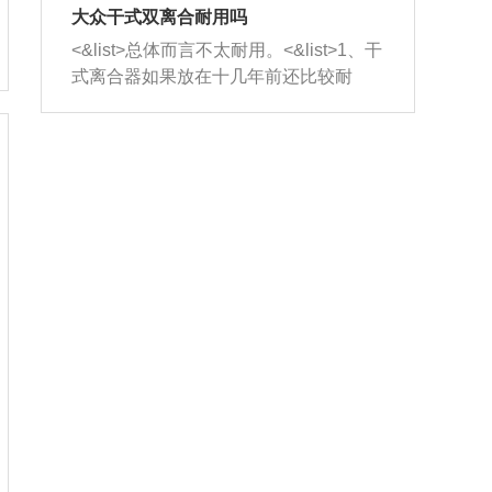
室，最后形成废气排出，就可以让三元
无法制作，需要将车辆送到修理厂或4s
造成烧机油。<&list>3、机油粘度。使用
大众干式双离合耐用吗
催化器得到清洗，排气管堵塞的情况就
店；<&list>2.车辆半轴套管防尘罩破
机油粘度过小的话，同样会有烧机油现
<&list>总体而言不太耐用。<&list>1、干
能够得到解决。
裂，破裂后会出现漏油现象，使半轴磨
象，机油粘度过小具有很好的流动性，
式离合器如果放在十几年前还比较耐
损严重，磨损的半轴容易损坏，产生异
容易窜入到气缸内，参与燃烧。<&list>
用，但是由于现在的汽车发动机动力输
响；<&list>3.稳定器的转向胶套和球头
4、机油量。机油量过多，机油压力过
出越来越高，使得干式离合器散热不足
老化，一般是使用时间过长造成的。解
大，会将部分机油压入气缸内，也会出
的缺陷也逐渐暴露出来。<&list>2、由于
决方法是更换新的质量好的转向橡胶套
现烧机油。<&list>5、机油滤清器堵塞：
干式双离合的工作环境暴露在空气中，
和球头。
会导致进气不畅，使进气压力下降，形
而离合器的散热也是通离合器罩上面的
成负压，使机油在负压的情况下吸入燃
几个小孔来进行散热。但是在行驶过程
烧室引起烧机油。<&list>6、正时齿轮或
中变速箱需要换挡，就不得不使得离合
链条磨损：正时齿轮或链条的磨损会引
器频繁工作。<&list>3、长时间的低速行
起气阀和曲轴的正时不同步。由于轮齿
驶以及过于频繁的启停，导致离合器的
或链条磨损产生的过量侧隙，使得发动
温度不断升高，而低速行驶时空气流动
机的调节无法实现：前一圈的正时和下
效率不高，无法将离合器中的热量有效
一圈可能就不一样。当气阀和活塞的运
的带走，导致离合器内部的温度不断升
动不同步时，会造成过大的机油消耗。
高，加速离合器的磨损。
解决方法：更换正时齿轮或链条。<&list
>7、内垫圈、进风口破裂：新的发动机
设计中，经常采用各种由金属和其他材