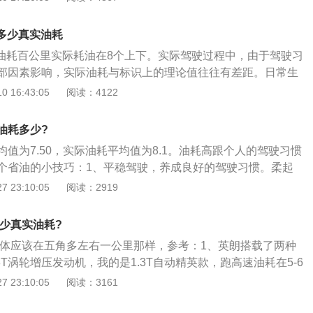
4升涡轮增压发。朗逸1.2T车型的油耗范围是6.15-7.88L/100
L/100km；朗逸1.4T车型的油耗范围是6.28-7.97L/100km，
油耗多少真实油耗
100km；朗逸1.5L手动车型的油耗范围是5.41-6.70L/100km，
t真实油耗百公里实际耗油在8个上下。实际驾驶过程中，由于驾驶习
00km；朗逸1.5L自动挡车型的油耗范围是6.15-7.95L/100k
部因素影响，实际油耗与标识上的理论值往往有差距。日常生
06L/100km。一般来说，车辆在高速公路或者畅通无阻的道路
可以提高燃油经济性：1、高速不开窗。很多人在高速路段喜
 16:43:05
阅读：4122
低，而在市中心这种拥堵路段行驶时油耗就会比较高。从上面
其实这样会导致很多风进入车内，加大行驶阻力。2、不要拖
，朗逸的油耗最低可以去到6.15L/100km，这就表示在畅通
在合适的时候换档，导致轰缸的情况出现。良好的换挡习惯能
油耗会在6-7L/100km的范围；而朗逸的油耗最高可以去到接
油耗多少?
。还有猛踩油门跟匀加速行驶，油耗相差也很大。3、轮胎气
这就表示在拥堵路段行驶时朗逸的油耗会在7-8L/100km的范围。
值为7.50，实际油耗平均值为8.1。油耗高跟个人的驾驶习惯
主不注意轮胎的胎压情况，每次都是直接开车走人。如果轮胎
个省油的小技巧：1、平稳驾驶，养成良好的驾驶习惯。柔起
的摩擦阻力会变得更大，所以会更耗油。4、加注燃油清洁
速度要稳住，起步转速控制住，跟车刹车不要急，长灯等待可
 23:10:05
阅读：2919
除油路的胶质和污垢，节省燃油，减少废气的排放，还能防止
不仅可以省油，还能减轻机件磨损；2、高速行驶不开窗，汽
5、避免载物过重。有的车主很多东西，经常载的满满一车。
程中，本身就为了克服空气阻力会增加油耗，如果此时还要打
，汽车也是一样的道理。
多少真实油耗?
冲击车内会进一步增大风阻，轿车的油耗就会进一步上升。一
耗大体应该在五角多左右一公里那样，参考：1、英朗搭载了两种
90后，车辆消耗的燃油会比空调制冷系统所消耗的燃油更多；
.3T涡轮增压发动机，我的是1.3T自动精英款，跑高速油耗在5-6
意胎压，相关测试数据表明，车辆重量越沉重，车辆消耗燃油
速的话，油耗肯定会明显增加，市区上下班大概6-7L油耗，1.
 23:10:05
阅读：3161
油耗着实有些高了；2、别克这个品牌是出了名的油耗高，但是
点，操控性好，我的英朗给我的感觉就像是开着玩一样，方向