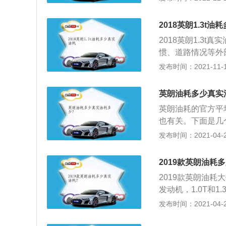
涡轮增压发动机，1.
km，平均油耗为7.01
2018英朗1.3t
平均油耗为7.07L/
2018英朗1.3
平均油耗为6.04L/1
惯、道路情况等外
m，平均油耗为7.
活中，学会这几点
发布时间：2021-11-10
行驶时油耗会比较
欢开车车窗驾驶，
的油耗范围可以看到
档。有的车主不会
的道路行驶时朗逸的
英朗油耗多少真实
够为车主省不少油
近8L/100km，
英朗油耗的官方平均
压不能低。有的车
也有关。下面是几
胎压不够时，车辆
步，轻给油，行车
发布时间：2021-04-27
剂。清洁剂可以清
停车。这样的操作
机件腐蚀、生锈。
车在高速行驶的过
马拉的太多都会瘦
2019款英朗油耗
开车窗的话，气流
2019款英朗油
般情况下车速高于
发动机，1.0T和1
3、轻车上路，注
L之间，如果追求极
发布时间：2021-04-27
就要越多。
3的排量，这样的
它有一个很好的有