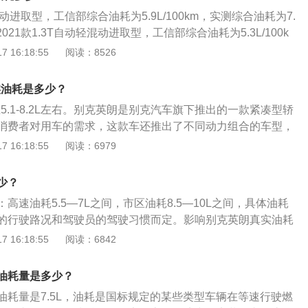
/5.9*100=746km。真实油耗为5.3/100KM的另外四款车加
L自动进取型，工信部综合油耗为5.9L/100km，实测综合油耗为7.
.3*100=830km。汽车油耗的高低与五大因素直接相关，即驾驶
朗2021款1.3T自动轻混动进取型，工信部综合油耗为5.3L/100k
道路状态、自然风、环境温度。会使汽车油耗增加的具体因素
7.61L/100km。以下是更多相关的介绍：外观方面：别克英
 16:18:55
阅读：8526
驾驶粗暴，比如：急加油、常超车、遇红灯不提前松油门会使
分出色的轿车车型，该车型吸取了Rivera概念车的经典元
身：排量大的车比排量小的车油耗大，因为排量大功率一般就
时尚大气，而且动力配置也非常出色。动力方面：英朗目前提
油燃烧做功。汽车自重大的车油耗会高，因为自重大需要更大
实油耗是多少？
者选择，分别是1.5L四缸和1.3T三缸车型。1.5L车型最大马
状态：土路、泥泞路、松软路面、山路等，在这些路面行驶，
在5.1-8.2L左右。别克英朗是别克汽车旗下推出的一款紧凑型轿
扭矩为141牛米。1.3T发动机在动力表现上要强劲很多，最大马
加。自然风：迎风行驶、大风天行驶，汽车阻力增大，油耗增
消费者对用车的需求，这款车还推出了不同动力组合的车型，
最大扭矩为230牛米。
发动机缸体温度低，冷起动时喷入的汽油不易雾化，需要喷入
发动机动力不是非常的强劲，但是汽车的动力可以满足日常对
 16:18:55
阅读：6979
烧，油耗增大。同时，气温低，发动机电脑会控制用更高转速
油耗的因素如下：1、路面坑洼多耗油：道路不畅或路面坑洼
大油耗。
在低挡位的状态行驶，必然增加油耗；2、后备厢当仓库，油
少？
当成了仓库，不管有用没用的东西一股脑地塞在后备厢内，增
高速油耗5.5—7L之间，市区油耗8.5—10L之间，具体油耗
不知，车重与油耗的关系成正比。车重每下降10％，油耗也会
的行驶路况和驾驶员的驾驶习惯而定。影响别克英朗真实油耗
分点；3、错误驾驶，多耗2至3倍油：不正确的驾驶习惯对油
的汽车技术：车辆自身的重量、汽车的造型和发动机的热效率
 16:18:55
阅读：6842
驾驶过程中，特别是在交通不畅、等红灯、变换车道时，急加
项汽车关键技术。2、良好的车况：除重视汽车清洁外，还应
最为常见。
维护。3、不正确的驾驶习惯：在驾驶过程中，特别是在交通
油耗量是多少？
换车道时，急加速、急刹车的问题最为常见。专家们曾做过加
油耗量是7.5L，油耗是国标规定的某些类型车辆在等速行驶燃
让车辆匀速行驶进入测试路段后发现，油耗比匀速行驶增加2