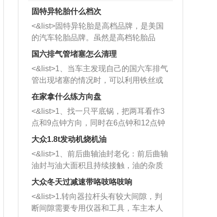
固特异轮胎什么档次
<&list>固特异轮胎是高档品牌，是美国
的汽车轮胎品牌。虽然是高档轮胎品
牌，但是中高低端的轮胎都有生产，这
国六排气管堵塞怎么清理
也是为了更好的开拓市场。
<&list>1、当车主发现自己的国六车排气
管出现堵塞的情况时，可以利用铁丝或
者是细棍，直接将杂物给取出来，如果
在家拿什么练方向盘
堵塞情况比较严重，也可以采取应急措
<&list>1、找一只平底锅，把两耳看作3
施。 <&list>2、直接利用木棍将所有的
点和9点钟方向，同时在6点钟和12点钟
杂物推到排气管里面的位置处，然后将
方向做一个标记。 <&list>2、双手握住
三元催化器拆解开，就可以将堵塞的东
大众1.8t发动机烧机油
平底锅两耳，然后往左打半圈、一圈、
西取出来。但如果是因为积碳过多引起
<&list>1、前后曲轴油封老化：前后曲轴
一圈半的练习，往右同样也要打相同的
的堵塞，就需要将三元催化器泡在草酸
油封与油大面积且持续接触，油的杂质
圈数。 <&list>3、最后强调要反复练
中进行清洗。 <&list>3、也可以利用清
和发动机内持续温度变化使其密封效果
习，这样就可以形成肌肉记忆，在真实
大众冬天过减速带咯吱咯吱响
洗剂对堵塞的情况得到解决，将清洗剂
逐渐减弱，导致渗油或漏油。<&list>2、
驾驶车辆时，不需要记忆也能打好方
放在燃油箱中，与燃油混合后，车辆启
<&list>1.转向器拉杆头有较大间隙，判
活塞间隙过大：积碳会使活塞环与缸体
向。
动时，就可以和汽油一起进入到燃烧
断间隙需要专用仪器和工具，车主本人
的间隙扩大，导致机油流入燃烧室中，