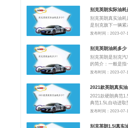
中心这类拥堵路段
转速往往会比较高
别克英朗实际油耗
变驾车方式，温柔
别克英朗真实油耗是
当发动机积碳太严
是别克旗下一辆紧凑
力变弱的症状。要
4mm，轴距为26
发布时间：2023-07-17
的最大功率和230
钟，最大扭矩转速为
别克英朗油耗多少
点电喷技术，而且
别克英朗是别克汽
1.5升涡轮增压发
的简介：一般是指
率转速为6000转
耗的方法：停车怠
发布时间：2023-07-17
术和多点电喷技术
速和猛踩油门和较
是6at变速器。
动机怠速等多种工
2021款英朗真实
2021款硬朗典范
典范1.5L自动进取型
自动轻混动精英型，
发布时间：2023-07-17
自动轻混动进取型搭载
款硬朗一共八款车型
别克英朗1.5l真