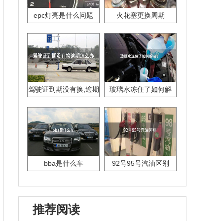
epc灯亮是什么问题
火花塞更换周期
驾驶证到期没有换,逾期
玻璃水冻住了如何解
怎么办??
决？
bba是什么车
92号95号汽油区别
推荐阅读