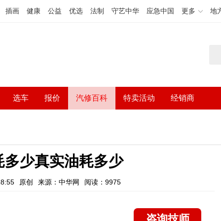
插画
健康
公益
优选
法制
守艺中华
应急中国
更多
地
选车
报价
汽修百科
特卖活动
经销商
耗多少真实油耗多少
8:55
原创
来源：中华网
阅读：9975
咨询技师