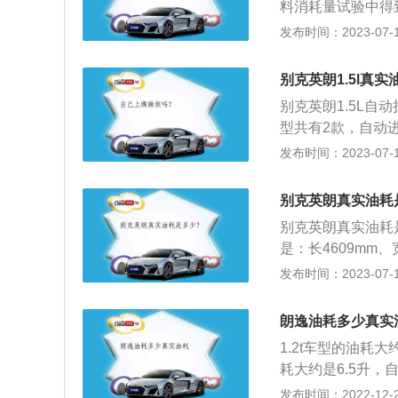
料消耗量试验中得
至3倍。4、道路
的测功机测得的值
发布时间：2023-07-17
增加油耗20%。
公里油耗数据。以别
为4609mm、17
别克英朗1.5l真
为前置前驱，整备质
别克英朗1.5L自动
型共有2款，自动进
C综合油耗，是车
发布时间：2023-07-17
据。真实油耗高于这个
相关，即驾驶习惯
别克英朗真实油耗
加的具体因素如下
别克英朗真实油耗是
松油门会使油耗增
是：长4609mm、
功率一般就大，需
整备质量为1270
发布时间：2023-07-17
大需要更大的驱动
连杆式独立悬架，其
路面行驶，阻力大
83kw，最大扭矩
大，油耗增加。环
朗逸油耗多少真实
化，需要喷入更多
1.2t车型的油耗大
制用更高转速来热
耗大约是6.5升，
凑型轿车，新款朗逸
发布时间：2022-12-20