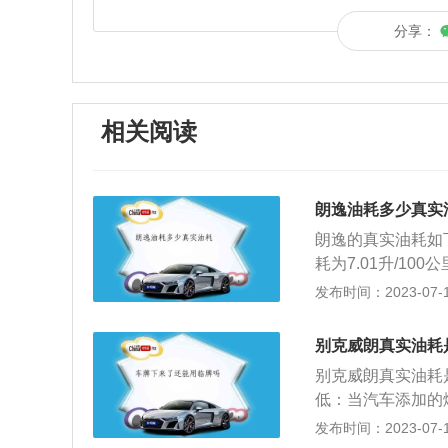
分享：
相关阅读
朗逸油耗多少真实
朗逸的真实油耗如下；
耗为7.01升/100
7.07升/100公
发布时间：2023-07-17
为6.04升/100
为7.06升/10
别克威朗真实油耗
惯、驾驶路况、胎
别克威朗真实油耗是5
不是确定值。毕竟
低：当汽车添加的
为准。如果你的车
烧，就会造成部分
发布时间：2023-07-17
了故障。此外，车
就可在一定程度上