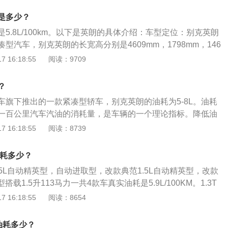
行驶，油耗会相对较高。
，就容易使汽车发动机超负荷运转，汽车的油耗会升高。要转
是多少？
驾驶汽车，学会提前刹车，缓缓起步。发动机积碳过于严重：
5.8L/100km。以下是英朗的具体介绍：车型定位：别克英朗
重时，燃油就得不到正常的运输，汽车就会出现油耗增加，动
型汽车，别克英朗的长宽高分别是4609mm，1798mm，146
及时对发动机积碳进行清理。
40mm。动力方面：别克英朗的1.3升涡轮增压发动机具有120kw
 16:18:55
阅读：9709
牛米的最大扭矩，这款发动机的最大功率转速为5500转每分
1800到4400转每分钟。这款发动机配备48v轻混动系统和多
？
使用的是铝合金缸盖缸体。与这款发动机匹配的是6at变速器。
车旗下推出的一款紧凑型轿车，别克英朗的油耗为5-8L。油耗
动机具有113马力和141牛米的最大扭矩，这款发动机的最大功
一百公里汽车汽油的消耗量，是车辆的一个理论指标。降低油
每分钟，最大扭矩转速为4400转每分钟。这款发动机配备dvvt技
速时间越长油耗越大，所以尽量减少怠速停车时间；忌讳急加
 16:18:55
阅读：8739
，而且使用的是铝合金缸盖和铸铁缸体。与这款发动机匹配的
低转速下行驶汽车。影响油耗的因素：加速、减速、制动和发
作情况，还有承载量、气温和是否开空调等都有影响。
油耗多少？
1.5L自动精英型，自动进取型，改款典范1.5L自动精英型，改款
搭载1.5升113马力一共4款车真实油耗是5.9L/100KM。1.3T
自动轻混动进取型，改款1.3T自动轻混动精英型，改款1.3T
 16:18:55
阅读：8654
1.3升163马力一共4款车型真实油耗是5.3/100KM。2021
油箱大小都是44l，真实油耗为5.9L/100KM的四款车型加满
实油耗多少？