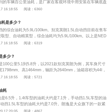
到的车辆百公里油耗，是厂家在客观环境中用安装在车辆底盘
条件好坏：据专家估计，在城市路况下行车要比在试验场上行车
转换为速度参数，再指定速度行驶，计算出车型的理论实验百
 16:18:55
阅读：6360
克英朗2021款改款典范1.5L自动进取型为例，其长宽高分别
98mm、1464mm，轴距为2640mm，油箱容积为44l，驱动方式
实油耗是多少？
量为1270千克。
挡的综合油耗为5.9L/100km。别克英朗1.5L自动挡目前在售车
取型、自动精英型，综合油耗均为5.9L/100km。以上是NED
辆在NEDC测试规程下所测得的综合工况燃油消耗数据量数
 16:18:55
阅读：6319
值，为7.0-7.5L/100km。汽车油耗的高低与五大因素直接
、汽车本身、道路状态、自然风、环境温度。会使汽车油耗增
是多少？
：驾驶习惯：驾驶粗暴，比如急加油、常超车、遇红灯不提前
100公里5.1到5.8升，以2021款别克英朗为例，其车身尺寸
高。汽车本身：排量大的车比排量小的车油耗大，因为排量大
宽1798mm、高1464mm，轴距为2640mm，油箱容积为44l，
要更多的汽油燃烧做功。汽车自重大的车油耗会高，因为自重
kg。2021款别克英朗前悬架是麦弗逊式独立悬架，后悬架是多
 16:18:55
阅读：5721
扭矩。道路状态：土路、泥泞路、松软路面、山路等，在这些
搭载了1.5l自然吸气发动机，最大马力是113ps，最大功率是
，耗油会增加。自然风：迎风行驶、大风天行驶，汽车阻力增
是141nm，与其匹配的是6挡手自一体变速箱。
境温度低，发动机缸体温度低，冷起动时喷入的汽油不易雾
油耗
的汽油才能然烧，油耗增大。同时，气温低，发动机电脑会控
约是6.5升，1.4t车型的油耗大约是7.1升，手动挡1.5L车型的油
车，这也会增大油耗。
自动挡1.5L车型的油耗大约是7.0升。朗逸是大众旗下的一款紧
一共搭载了3款发动机，分别是1.5升自然吸气发动机，1.2升
 17:20:05
阅读：4867