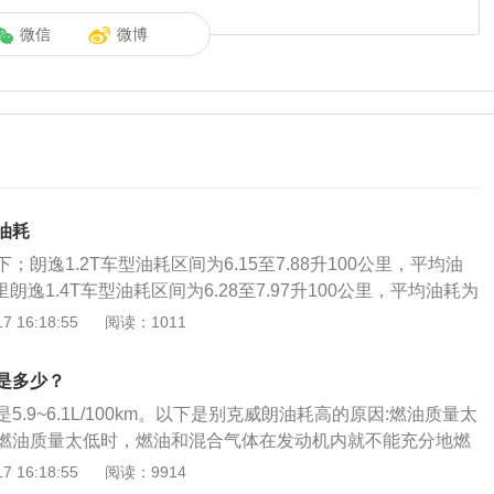
微信
微博
油耗
朗逸1.2T车型油耗区间为6.15至7.88升100公里，平均油
公里朗逸1.4T车型油耗区间为6.28至7.97升100公里，平均油耗为
里朗逸1.5升手动车型油耗区间为5.41至6.70升100公里，平均油耗
 16:18:55
阅读：1011
公里朗逸1.5升自动挡油耗区间为6.15至7.95升100公里，平均油耗
0公里。由于汽车的油耗会受到很多因素的干扰，比如个人驾驶习
是多少？
压、载重等。这些都会影响油耗，一辆车的油耗只是参考值而
.9~6.1L/100km。以下是别克威朗油耗高的原因:燃油质量太
每个人的驾驶习惯和驾驶环境都不一样，具体需要以实际情况
燃油质量太低时，燃油和混合气体在发动机内就不能充分地燃
特别耗油，很可能是你的驾驶习惯不正确，或者是你的车辆出
燃油浪费，从而导致汽车的油耗升高。需要添加高质量的燃油
 16:18:55
阅读：9914
辆在高速公路或通畅的道路上行驶，油耗会相对较低，而在市
降低油耗量。暴力驾驶：当驾驶员驾驶汽车太暴力时，发动机