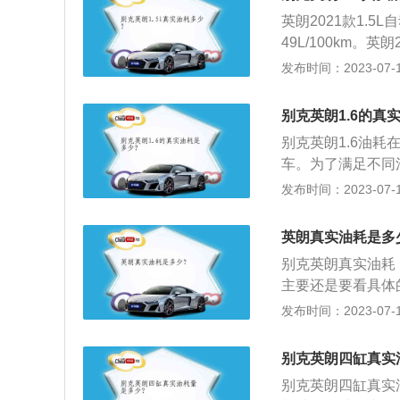
一箱油能跑的距离为44
英朗2021款1.5
满一箱油能跑44/5
49L/100km。英
习惯、汽车本身、
m，实测综合油耗为
发布时间：2023-07-17
如下：驾驶习惯：
朗是别克旗下一款十
油耗增高。汽车本
素，整车不仅外观
大，需要更多的汽
别克英朗1.6的真
供了两款动力供消费
的驱动扭矩。道路
别克英朗1.6油耗
力为113匹，最大
阻力大，耗油会增
车。为了满足不同
力达到了163匹，
加。环境温度低，
虽然说汽车搭载的
发布时间：2023-07-17
更多的汽油才能燃
用车的需求。影响
来热车，这也会增
不平，车辆长时间
英朗真实油耗是多
耗增多：将后备厢
别克英朗真实油耗：
加了汽车自重，殊
主要还是要看具体
相应下降若干个百
的因素：1、先进
发布时间：2023-07-17
耗的影响最大，在
是与油耗相关的三
速、急刹车的问题
重视对汽车的正确
别克英朗四缸真实
不畅、等红灯、变
别克英朗四缸真实
速行驶油耗试验，