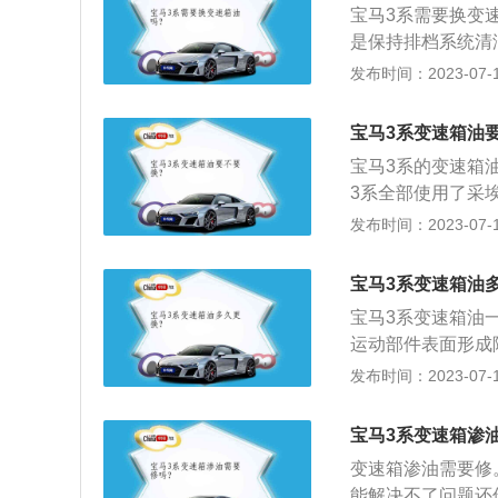
扭矩，这款发动机的
宝马3系需要换变速
同，因此原厂都有
0到4000转每分钟
是保持排档系统清
档品质的原因之一
命的作用。更换变
发布时间：2023-07-17
定期更换变速器油
于市场上自动变速
宝马3系变速箱油
使是同一型号的变
宝马3系的变速箱油
同，因此原厂都有
3系全部使用了采
档品质的原因之一
于at变速箱来说
发布时间：2023-07-17
用。at变速箱与
液力变矩器是依靠
宝马3系变速箱油
次变速箱油。宝马3
宝马3系变速箱油一
轴距为2920mm。
运动部件表面形成
减少由此带来的部
发布时间：2023-07-17
机关闭，车辆停在
子以检查油位，变
宝马3系变速箱渗
箱油直到开始溢出
变速箱渗油需要修
能解决不了问题还