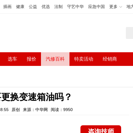
插画
健康
公益
优选
法制
守艺中华
应急中国
更多
地
选车
报价
汽修百科
特卖活动
经销商
要更换变速箱油吗？
8:55
原创
来源：中华网
阅读：9950
咨询技师