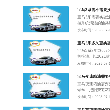
以宝马5系为例，其车
系搭载了2.0t涡
宝马3系需不需要
到6500rpm，
宝马3系需要换变速
挡系统清洁的油类
用。以宝马320i为
发布时间：2023-07-17
米，轴距为2851
载了2.0l涡轮增
宝马3系多久更换
500转，最大扭矩
宝马3系2年或6
机换油。以2021
19mm、宽1827
发布时间：2023-07-17
马320i搭载了2
最大扭矩是250
宝马变速箱油需要
柱前桥，后悬架使
宝马变速箱油需要
螺丝，把旧变速箱
壳打上密封胶并拧
发布时间：2023-07-17
型有：宝马5系、宝
于中大型车，车身尺寸
宝马车变速箱油需