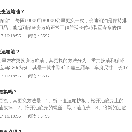
身尺寸是：长5106mm、宽1868mm、高1500mm。宝马5
轮增压发动机，最大功率是135kw，最大功率转速是每分钟5000
换变速箱油？
与其匹配的是8挡手自一体变速箱。
箱油，每隔60000到80000公里更换一次，变速箱油是保持排
用品，能起到保证变速箱正常工作并延长传动装置寿命的作
例，其车身尺寸是：长4719毫米、宽1827毫米、高1459毫
 16:18:55
阅读：5592
毫米，油箱容积为59升，车身结构是4门5座三厢车。宝马320i搭
压发动机，最大功率是115千瓦，最大功率转速是每分钟4500到6
变速箱油？
是250牛米。
万公里左右更换变速箱油，其更换的方法分为：重力换油和循环
款宝马320i为例，其是一款中型4门5座三厢车，车身尺寸：长47
mm、高1459mm，轴距为2851mm，油箱容积为59l。2021款宝
 16:18:55
阅读：5512
.0T涡轮增压发动机和8挡手自一体变速箱，最大功率是115千瓦，
牛米，其驱动方式是前置后驱，前悬架使用了双球节弹簧减震支
更换吗？
用了多连杆式独立悬架。
更换，其更换方法是：1、拆下变速箱护板，松开油底壳上的
油放掉；2、拧开油底壳的螺丝，取下油底壳；3、将新的油底
紧；4、松开变速箱左侧的螺丝即可进行加油。宝马旗下的车
 16:18:55
阅读：5493
马x3、宝马x4、宝马1系、宝马x7等，以宝马5系为例，其属
是：长5106mm、宽1868mm、高1500mm，轴距为3105
要更换吗？