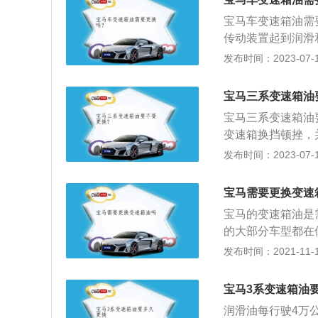
mm，油箱容积为6
宝马车变速箱油需
传动装置起到润滑
款为例，其车身尺寸是
发布时间：2023-07-17
m，油箱容积为68l
kw，最大扭矩是2
宝马三系变速箱油
宝马三系变速箱油
变速箱换挡顿挫，
系统清洁的油类用
发布时间：2023-07-17
也能进行极有效的
中型车，使用的是2
宝马需要更换变速
最大扭矩为250nm
宝马的变速箱油是
的大部分车型都在使
合变速箱，还有一
发布时间：2021-11-10
速箱来说，变速箱
构，换挡控制机构
宝马3系变速箱油
导致变速箱内的换
润滑油每行驶4万
两种方法，一种是