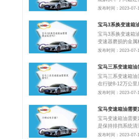
车问题。变速箱渗
发布时间：2023-07-17
三年以上的车。因
剂，后果就是密封
宝马3系换变速箱
到，漏油保养的时
宝马3系换变速箱
渗油会影响使用，
变速器磨损的金属
理，汽车会出现动
箱油的时候油底壳
发布时间：2023-07-17
感，在驾驶汽车的
体或者油底壳处有
象，有时候变速箱
原因是制造工艺不
响。
宝马三系变速箱油
机熄火这种故障可
宝马三系变速箱油
箱的输入、输出信
在行驶8-12万
箱电脑和其他系统
会发生氧化，油品
发布时间：2023-07-17
后松开刹车后，车
更换。3、在驾驶
者D/R制动器损
需要考虑更换变速
这种现象多数是由
宝马变速箱油需要
重力让变速箱油流
宝马变速箱油需要
是保持排挡系统清
置寿命。宝马旗下的
发布时间：2023-07-17