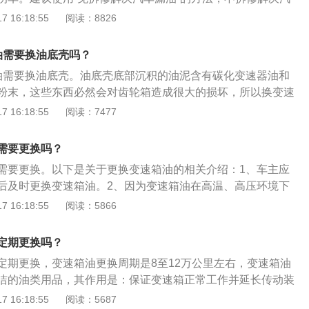
油原因：漏油百分之90以上是因为油封腐蚀老化导致。尤其是
 16:18:55
阅读：8826
为橡胶密封件长时间受冷暖交替的温度变化影响会丢失塑化
件收缩变硬失去弹性，严重的甚至断裂（这种程度远远还达不
油需要换油底壳吗？
候都会发现），漏油问题不可避免。变速箱渗油影响：变速箱
油需要换油底壳。油底壳底部沉积的油泥含有碳化变速器油和
影响汽车正常工作，当自动变速箱出现漏油故障而未及时处
粉末，这些东西必然会对齿轮箱造成很大的损坏，所以换变速
力减弱的现象。变速箱渗油，汽车出现起步无力、低挡有冲击
也要一起更换。以下是变速箱常见故障：1、漏油：变速箱壳
 16:18:55
阅读：7477
过程中，汽车的动力无法提升，变速箱同时还会出现打滑的现
油渗出，一个原因是由于密封件老化，密封不良引起；另一个
漏油严重，使油位过低，变速箱在工作的过程中还会出现异
良造成壳体有沙眼。2、入档发动机熄火：挂入D或者R，发动
需要更换吗？
能是锁止电磁阀损坏或锁止控制阀发卡造成。3、锁档：变速
需要更换。以下是关于更换变速箱油的相关介绍：1、车主应
号不正确或者是各元件本身或线路不良导致，有时也会有变速
公里后及时更换变速箱油。2、因为变速箱油在高温、高压环境下
电脑的通信有问题而产生。4、入档无反应：挂D或者R档，然
会发生变质，使得清洁、润滑、散热功能降低，所以需要及时
 16:18:55
阅读：5866
辆并不动。这种情况多是由于输入轴或者倒档离合器损坏，或
汽车时，如果有加速无力、换挡顿挫、不顺畅等情况出现，则
坏造成。5、异响：车辆在行驶过程中，变速箱位置有异常响声，
箱油。4、更换变速箱油时，可以将油底壳的螺栓拧松，依靠
于零件磨损引起，或者是安装变速箱时安装不到位引起。
定期更换吗？
出。
定期更换，变速箱油更换周期是8至12万公里左右，变速箱油
洁的油类用品，其作用是：保证变速箱正常工作并延长传动装
车型有：宝马5系、宝马3系、宝马x1、宝马x5、宝马x3等，
 16:18:55
阅读：5687