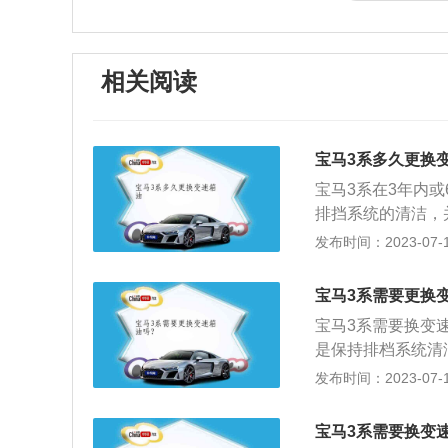
相关阅读
宝马3系多久更换
宝马3系在3年内
排挡系统的清洁，
万公里的时候要更
发布时间：2023-07-17
并且可能会损坏变
款变速箱换油的价
宝马3系需要更换
马旗下的一款运动
宝马3系需要换变速
动机，分别是低功率
是保持排档系统清
高功率版2.0升涡
命的作用。更换变
发布时间：2023-07-17
50牛米的最大扭矩
定期更换变速器油
扭矩转速为1250
于市场上自动变速
铝合金缸盖缸体。中
宝马3系需要换变
使是同一型号的变