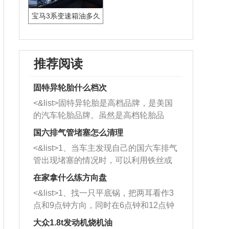
宝马3系变速箱油多久
更换
推荐阅读
固特异轮胎什么档次
<&list>固特异轮胎是高档品牌，是美国
的汽车轮胎品牌。虽然是高档轮胎品
牌，但是中高低端的轮胎都有生产，这
国六排气管堵塞怎么清理
也是为了更好的开拓市场。
<&list>1、当车主发现自己的国六车排气
管出现堵塞的情况时，可以利用铁丝或
者是细棍，直接将杂物给取出来，如果
在家拿什么练方向盘
堵塞情况比较严重，也可以采取应急措
<&list>1、找一只平底锅，把两耳看作3
施。 <&list>2、直接利用木棍将所有的
点和9点钟方向，同时在6点钟和12点钟
杂物推到排气管里面的位置处，然后将
方向做一个标记。 <&list>2、双手握住
三元催化器拆解开，就可以将堵塞的东
大众1.8t发动机烧机油