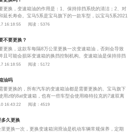
8l。
要更换，变速箱油的作用是：1、保持排挡系统的清洁；2、对
和延长寿命。宝马5系是宝马旗下的一款车型，以宝马5系2021
：长5106mm、宽1868mm、高1500mm，轴距为3105m
 16:18:55
阅读：5376
。宝马5系2021款搭载了2.0t涡轮增压发动机，最大功率是135
90nm，与其匹配的是8挡手自一体变速箱。
要不要更换？
要更换，这款车每隔8万公里更换一次变速箱油，否则会导致
并且可能会损坏变速箱的换挡控制机构。变速箱油是保持排挡
品，起到润滑延长传动装置寿命的作用，具有抗低温于低温时
 16:18:55
阅读：5172
润滑效果，在严苛操作条件下减少油品损失。宝马三系是一款
.0TL4的发动机，进气形式为涡轮增压，最大马力为156ps，
箱油吗
。
需要更换的，所有汽车的变速箱油都是需要更换的。宝马旗下
用zf的8at变速箱，也有一些车型会使用格特拉克的7速双离
些横置发动机的前驱车型会使用爱信的at变速箱。对于自动变
 16:43:22
阅读：4519
油起到散热，润滑，传动的作用。自动变速箱内有换挡控制机
是需要依靠变速箱油来工作的，如果长期不换变速箱油可能会
要多久更换
挡控制机构损坏。建议大家定期更换变速箱油。更换变速箱有
公里更换一次，更换变速箱润滑油是机动车辆常规保养，定期
重力换油法，另一种是循环机换油法。建议大家使用循环机换