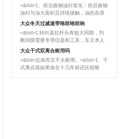
平底锅两耳，然后往左打半圈、一圈、
西取出来。但如果是因为积碳过多引起
<&list>1、前后曲轴油封老化：前后曲轴
一圈半的练习，往右同样也要打相同的
的堵塞，就需要将三元催化器泡在草酸
油封与油大面积且持续接触，油的杂质
圈数。 <&list>3、最后强调要反复练
中进行清洗。 <&list>3、也可以利用清
和发动机内持续温度变化使其密封效果
习，这样就可以形成肌肉记忆，在真实
大众冬天过减速带咯吱咯吱响
洗剂对堵塞的情况得到解决，将清洗剂
逐渐减弱，导致渗油或漏油。<&list>2、
驾驶车辆时，不需要记忆也能打好方
放在燃油箱中，与燃油混合后，车辆启
<&list>1.转向器拉杆头有较大间隙，判
活塞间隙过大：积碳会使活塞环与缸体
向。
动时，就可以和汽油一起进入到燃烧
断间隙需要专用仪器和工具，车主本人
的间隙扩大，导致机油流入燃烧室中，
室，最后形成废气排出，就可以让三元
无法制作，需要将车辆送到修理厂或4s
造成烧机油。<&list>3、机油粘度。使用
大众干式双离合耐用吗
催化器得到清洗，排气管堵塞的情况就
店；<&list>2.车辆半轴套管防尘罩破
机油粘度过小的话，同样会有烧机油现
<&list>总体而言不太耐用。<&list>1、干
能够得到解决。
裂，破裂后会出现漏油现象，使半轴磨
象，机油粘度过小具有很好的流动性，
式离合器如果放在十几年前还比较耐
损严重，磨损的半轴容易损坏，产生异
容易窜入到气缸内，参与燃烧。<&list>
用，但是由于现在的汽车发动机动力输
响；<&list>3.稳定器的转向胶套和球头
4、机油量。机油量过多，机油压力过
出越来越高，使得干式离合器散热不足
老化，一般是使用时间过长造成的。解
大，会将部分机油压入气缸内，也会出
的缺陷也逐渐暴露出来。<&list>2、由于
决方法是更换新的质量好的转向橡胶套
现烧机油。<&list>5、机油滤清器堵塞：
干式双离合的工作环境暴露在空气中，
和球头。
会导致进气不畅，使进气压力下降，形
而离合器的散热也是通离合器罩上面的
成负压，使机油在负压的情况下吸入燃
几个小孔来进行散热。但是在行驶过程
烧室引起烧机油。<&list>6、正时齿轮或
中变速箱需要换挡，就不得不使得离合
链条磨损：正时齿轮或链条的磨损会引
器频繁工作。<&list>3、长时间的低速行
起气阀和曲轴的正时不同步。由于轮齿
驶以及过于频繁的启停，导致离合器的