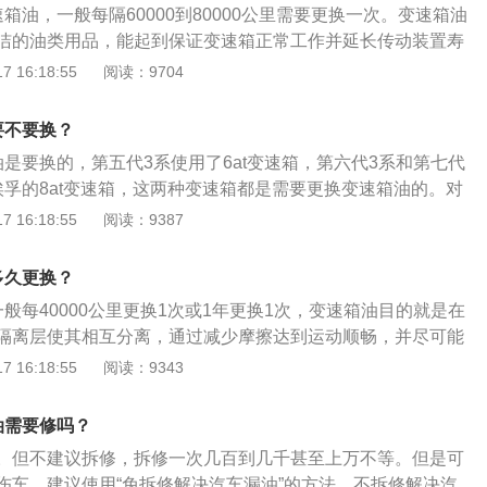
最大功率转速为5000到6000转每分钟，最大扭矩转速为135
箱油，一般每隔60000到80000公里需要更换一次。变速箱油
其自己指定的专用变速箱油。而不同的变速箱油，正是影响换
。
洁的油类用品，能起到保证变速箱正常工作并延长传动装置寿
。
速器油的原因：变速器油的好坏同时影响到变速箱工作效率，
 16:18:55
阅读：9704
关键是以便让变速器取得更好的保障。变速箱油基本都能使用
箱，事实上每一款自动变速箱的设计都有不同的技术要求，即
要不要换？
速箱配置在不同的车型，其扭矩、重量、转速、结构等都会不
是要换的，第五代3系使用了6at变速箱，第六代3系和第七代
其自己指定的专用变速箱油。而不同的变速箱油，正是影响换
埃孚的8at变速箱，这两种变速箱都是需要更换变速箱油的。对
。
，变速箱油不仅起到润滑和散热的作用，还起到传递动力的作
 16:18:55
阅读：9387
发动机之间有一个液力变矩器，这个部件内部充满了变速箱油，
变速箱油来传递动力的，建议at变速箱每隔6到8万公里更换一
多久更换？
系的车身尺寸长宽高分别为4734mm、1811mm、1453mm，
般每40000公里更换1次或1年更换1次，变速箱油目的就是在
隔离层使其相互分离，通过减少摩擦达到运动顺畅，并尽可能
件变热和表面磨损。更换变速箱油注意事项：1、只有当发动
 16:18:55
阅读：9343
平地，变速箱必须是冷时，才能检查油位；2、拆卸加油器塞
速箱油应该在加油器孔的底部；3、如果油位低时，添加变速
油需要修吗？
加油器孔，重新装上塞子。
。但不建议拆修，拆修一次几百到几千甚至上万不等。但是可
伤车。建议使用“免拆修解决汽车漏油”的方法，不拆修解决汽