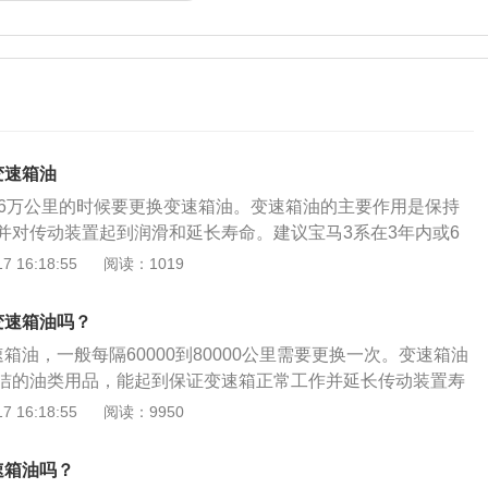
变速箱油
或6万公里的时候要更换变速箱油。变速箱油的主要作用是保持
并对传动装置起到润滑和延长寿命。建议宝马3系在3年内或6
换变速箱油，每次换4升机油，否则会导致变速箱换挡顿挫，
 16:18:55
阅读：1019
速箱的换挡控制机构。宝马3系使用了采埃孚的8at变速箱，这
格是比较贵的，建议大家去4s店更换变速箱油。宝马3系是宝
变速箱油吗？
型b级轿车，这款车已经被国产了，国产版车型使用了三款发
箱油，一般每隔60000到80000公里需要更换一次。变速箱油
版2.0升涡轮增压发动机，中功率版2.0升涡轮增压发动机，
洁的油类用品，能起到保证变速箱正常工作并延长传动装置寿
轮增压发动机。低功率版2.0升涡轮增压发动机拥有156马力和2
速器油的原因：变速器油的好坏同时影响到变速箱工作效率，
 16:18:55
阅读：9950
，这款发动机的最大功率转速为4500到6500转每分钟，最大
关键是以便让变速器取得更好的保障。变速箱油基本都能使用
到4000转每分钟。这款发动机搭载了缸内直喷技术，并且使用了
箱，事实上每一款自动变速箱的设计都有不同的技术要求，即
功率版2.0升涡轮增压发动机拥有184马力和300牛米的最大
速箱油吗？
速箱配置在不同的车型，其扭矩、重量、转速、结构等都会不