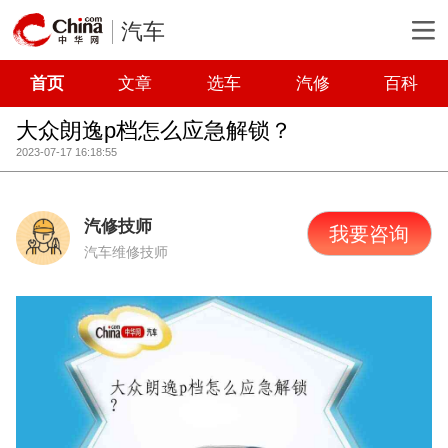
汽车
首页
文章
选车
汽修
百科
大众朗逸p档怎么应急解锁？
2023-07-17 16:18:55
汽修技师
我要咨询
汽车维修技师