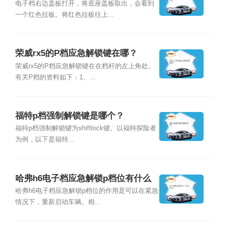
电子档右边盖板打开，将底座盖板取出，会看到
一个红色拉板。将红色拉板往上...
荣威rx5的P档应急解锁键在哪？
荣威rx5的P档应急解锁键在在档杆的左上角处。
有关P档的资料如下：1、...
福特p档强制解锁键是哪个？
福特p档强制解锁键为shiftlock键。以福特探险者
为例，以下是福特...
哈弗h6电子档应急解锁p档位有什么
作用？
哈弗h6电子档应急解锁p档位的作用是可以在紧急
情况下，重新启动车辆。相...