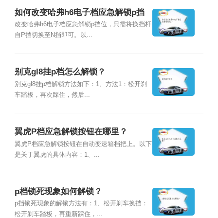
如何改变哈弗h6电子档应急解锁p挡
位？
改变哈弗h6电子档应急解锁p挡位，只需将换挡杆
自P挡切换至N挡即可。以...
别克gl8挂p档怎么解锁？
别克gl8挂p档解锁方法如下：1、方法1：松开刹
车踏板，再次踩住，然后...
翼虎P档应急解锁按钮在哪里？
翼虎P档应急解锁按钮在自动变速箱档把上。以下
是关于翼虎的具体内容：1、...
p档锁死现象如何解锁？
p挡锁死现象的解锁方法有：1、松开刹车换挡：
松开刹车踏板，再重新踩住，...