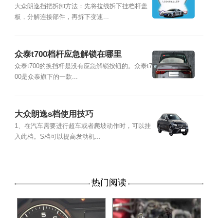
大众朗逸挡把拆卸方法：先将拉线拆下挂档杆盖
板，分解连接部件，再拆下变速...
众泰t700档杆应急解锁在哪里
众泰t700的换挡杆是没有应急解锁按钮的。众泰t7
00是众泰旗下的一款...
大众朗逸s档使用技巧
1、在汽车需要进行超车或者爬坡动作时，可以挂
入此档。S档可以提高发动机...
热门阅读