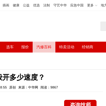
插画
健康
公益
优选
法制
守艺中华
应急中国
更多
地
选车
报价
汽修百科
特卖活动
经销商
般开多少速度？
8:55
原创
来源：中华网
阅读：9867
咨询技师