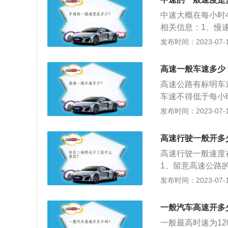
道路最高时速为7
中速大概在每小时
向只有1条机动车
相关信息：1、慢
道等等，限制速度
发布时间：2023-07-17
高速一般指每小时
则为每小时100~
高速一般车速多少
驶）。
高速公路有标明车
车速不得低于每小
道：同方向有两条
发布时间：2023-07-17
间车道的最低车速
车速的规定不一致
高速行驶一般开多
高速行驶一般速度在
1、留意高速公路
距是确保车辆双方
发布时间：2023-07-17
道，换道前应仔细
援电话：一旦遭遇
一般汽车高速开多
2”。
一般最高时速为12