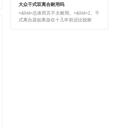
室，最后形成废气排出，就可以让三元
无法制作，需要将车辆送到修理厂或4s
造成烧机油。<&list>3、机油粘度。使用
大众干式双离合耐用吗
催化器得到清洗，排气管堵塞的情况就
店；<&list>2.车辆半轴套管防尘罩破
机油粘度过小的话，同样会有烧机油现
<&list>总体而言不太耐用。<&list>1、干
能够得到解决。
裂，破裂后会出现漏油现象，使半轴磨
象，机油粘度过小具有很好的流动性，
式离合器如果放在十几年前还比较耐
损严重，磨损的半轴容易损坏，产生异
容易窜入到气缸内，参与燃烧。<&list>
用，但是由于现在的汽车发动机动力输
响；<&list>3.稳定器的转向胶套和球头
4、机油量。机油量过多，机油压力过
出越来越高，使得干式离合器散热不足
老化，一般是使用时间过长造成的。解
大，会将部分机油压入气缸内，也会出
的缺陷也逐渐暴露出来。<&list>2、由于
决方法是更换新的质量好的转向橡胶套
现烧机油。<&list>5、机油滤清器堵塞：
干式双离合的工作环境暴露在空气中，
和球头。
会导致进气不畅，使进气压力下降，形
而离合器的散热也是通离合器罩上面的
成负压，使机油在负压的情况下吸入燃
几个小孔来进行散热。但是在行驶过程
烧室引起烧机油。<&list>6、正时齿轮或
中变速箱需要换挡，就不得不使得离合
链条磨损：正时齿轮或链条的磨损会引
器频繁工作。<&list>3、长时间的低速行
起气阀和曲轴的正时不同步。由于轮齿
驶以及过于频繁的启停，导致离合器的
或链条磨损产生的过量侧隙，使得发动
温度不断升高，而低速行驶时空气流动
机的调节无法实现：前一圈的正时和下
效率不高，无法将离合器中的热量有效
一圈可能就不一样。当气阀和活塞的运
的带走，导致离合器内部的温度不断升
动不同步时，会造成过大的机油消耗。
高，加速离合器的磨损。
解决方法：更换正时齿轮或链条。<&list
>7、内垫圈、进风口破裂：新的发动机
设计中，经常采用各种由金属和其他材