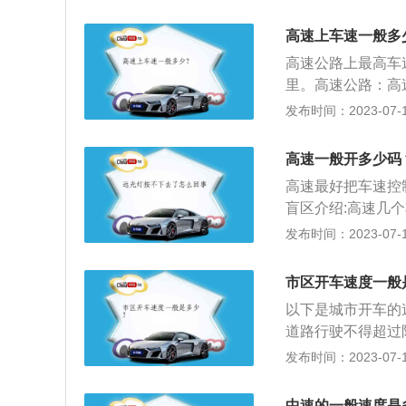
用力猛打方向盘车
规定。根据中国《公
养成一只手开车的
汽车分向行驶、分
高速上车速一般多
好控制，可能会发
计交通量宜在150
高速公路上最高车
下一个道口下道，
作用：限速初衷不
里。高速公路：高
发生。8、要保持
速超过一定程度时
路在不同国家地区
发布时间：2023-07-17
的确认车距标志牌
降低碰撞对乘客造
路工程技术标准》（
的情况，一定要先
计，速度超过限制
道行驶，全部控制
高速一般开多少码
辆小客车以上，设
高速最好把车速控制
行驶中，汽车的行
盲区介绍:高速几
轮机在调速和保护
上坡视线容易被阻
发布时间：2023-07-17
险,必须减速备刹。
方急刹车,那一定
市区开车速度一般
以下是城市开车的
道路行驶不得超过
上行驶时最高时速
发布时间：2023-07-17
化学品的货运汽车
用道路和公路上行
中速的一般速度是