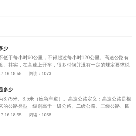
多少
不低于每小时60公里，不得超过每小时120公里。高速公路有
度。其实，在高速上开车，很多时候并没有一定的规定要求说
不同地区、不同高速、不同路段的速度规定也是大相径庭。根
 16:18:55
阅读：1073
国道路交通安全法实施条例》第七十八条：高速公路应当标明
最高车速不得超过每小时120公里，最低车速不得低于每小时6
是多少
路上行驶的小型载客汽车最高车速不得超过每小时120公里，其
3.75米、3.5米（应急车道）。高速公路定义：高速公路是根
每小时100公里，摩托车不得超过每小时80公里。同方向有2条
来的公路类型，级别高于一级公路、二级公路、三级公路、四
的最低车速为每小时100公里，同方向有3条以上车道的，最左
。高速公路与路网地位等级分类下的国道或省道，互为交叉关
 16:18:55
阅读：1058
为每小时110公里，中间车道的最低车速为每小时90公里。道
路网中是国道或省道的一部分。高速公路网：城市道路系统
车速与上述车道行驶车速的规定不一致的，按照道路限速标志
高速公路标准建设，因为高速路与快速路的基本结构特点相
高速公路概念不同，高速公路网不仅包含满足技术等级标准的