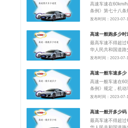
高速车速在60km
高速公路线路，而
条例》第七十八条
一级公路，常与其
每小时120公里
发布时间：2023-07-17
最高时速不得超过
时速不得超过80
高速一般跑多少时
0公里，如果同方
最高车速不得超过
道的最低时速为9
华人民共和国道路
速度与规定车道行
驶速度，最高车速
发布时间：2023-07-17
最低时速不得低于
里；大型客车、货
高速一般车速多少
限速路面标记所示
高速一般车速在60
速行车要注意的问
条例》规定，机动
必须在按照交通法
超过120km/h。
发布时间：2023-07-17
大货车要在右边道
了。其实，在高速
规定在不属于自己
不同地区、不同高
都要系好安全带，
高速一般开多少码
速规定：1、小型载
开，更不要抱有侥
最高车速不得超过
km/h，摩托车不
心开车在高速公路
华人民共和国道路