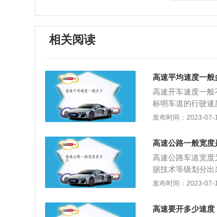
相关阅读
高速平均速度一般
高速开车速度一般
标明车道的行驶速
跑多少时速，毕竟
发布时间：2023-07-17
据《中华人民共和
车道的行驶速度，
高速公路一般宽度
0公里。在高速公
高速公路车道宽度为
他机动车不得超过
据技术等级划分出
车道的，左侧车道
级公路和等外公路
发布时间：2023-07-17
侧车道的最低车速
系，即高速公路在
路限速标志标明的
中，快速路可采用
标明的车速行驶。
高速要开多少速度
同。高速公路网与