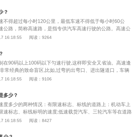
辆行驶的时候，要两只手握住方向盘，尽量控制好方向，不要
路工程技术标准》（JTGB01-2014）规定：高速公路为专供
不良习惯，因为，如果遇到大风等恶劣天气时，方向盘就会不
车道行驶，全部控制出入的多车道公路。高速公路年平均日设
少？
生危险事故。7、高速公路上切忌倒车和逆行如果开过了就到
00辆小客车以上，设计速度每小时80至120千米。高速限速的
速不得超过每小时120公里，最低车速不得低于每小时60公
千万不要通过缝隙穿越隔离带挑头，更不能倒车，以防止危险
完全是为了安全，限速一定程度减少石油和橡胶的消耗；当车
速公路，简称高速路，是指专供汽车高速行驶的公路。高速公
与前后车辆的距离一般情况下，按照时速确定车距，参照路边
，车身已经承受不起碰撞能量，同时安全气囊和安全带也无法
、不同时代和不同的科研学术领域有不同规定。根据中国《公
 16:18:55
阅读：9264
，在与前车保持好车距的同时，还有关注后车，如遇紧急刹车
成的伤害。另一个不可忽视的地方是高速公路本身的防护设
JTGB01-2014）规定：高速公路为专供汽车分向行驶、分车
看好后车的距离，防止后车追尾。
马路两侧的防护栏已经起不到防护作用。
出入的多车道公路。高速公路年平均日设计交通量宜在15000
？
计速度每小时80至120千米。超速：超速是是指驾驶员在驾车
在90码以上100码以下匀速行驶,这样即安全又省油。高速逢
驶速度超过法律、法规规定的速度。汽轮机超速事故是由于汽
个非常经典的致命盲区,比如,过弯的出弯口、进出隧道口，车辆
系统故障及本身的缺陷造成的重大恶性事故。
挡等路段,经过这些盲区必减速备刹。逢道路变化:提前规避风
 16:18:55
阅读：9106
逢前车变化:可以根据前车的反应来准备判断前方路况,比如,前
是有情况,所以跟着刹车即可。
是多少？
速度多少的两种情况：有限速标志、标线的道路上：机动车上
限速标志、标线标明的速度;低速载货汽车、三轮汽车等在道路
为30公里。附载作业人员的货运汽车、全挂拖斗车、运载危险
 16:18:55
阅读：8427
等在城市道路上行驶时最高时速为50公里，在封闭的机动车专
驶时最高时速为60公里。没有限速标志、标线的道路上：城市
多少？