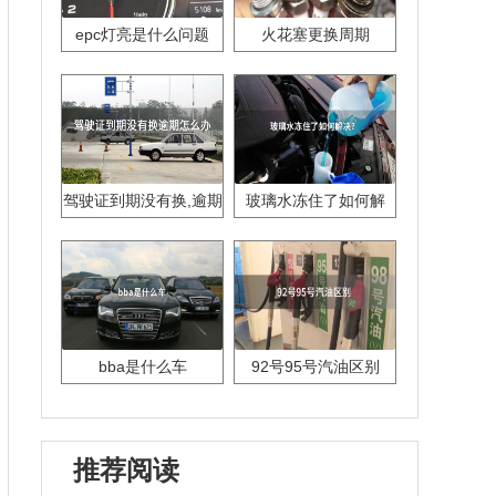
epc灯亮是什么问题
火花塞更换周期
驾驶证到期没有换,逾期
玻璃水冻住了如何解
怎么办??
决？
bba是什么车
92号95号汽油区别
推荐阅读