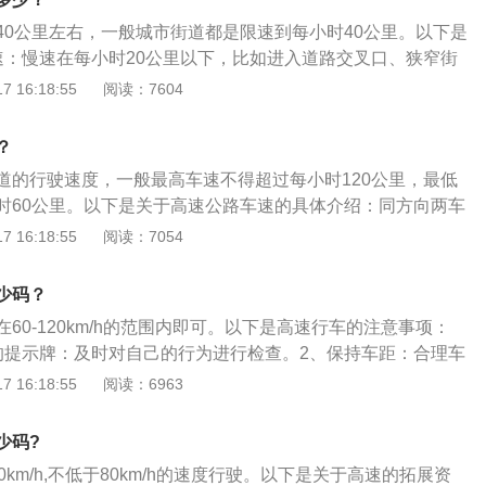
0公里，封闭的机动车专用道路和公路最高时速为80公里；同方
40公里左右，一般城市街道都是限速到每小时40公里。以下是
道的道路，城市道路为每小时50公里，公路为每小时70公里。
速：慢速在每小时20公里以下，比如进入道路交叉口、狭窄街
在每小时20公里以下，有些地方是每小时15公里。2、高速：
 16:18:55
阅读：7604
80公里以上，一般的一级道路限速为每小时80公里；高速公路
120公里（急弯和陡坡道路除外，应按照限速牌规定的速度行
？
道的行驶速度，一般最高车速不得超过每小时120公里，最低
时60公里。以下是关于高速公路车速的具体介绍：同方向两车
车道的高速公路，左侧车道的最低车速为每小时100公里，中
 16:18:55
阅读：7054
为每小时90公里。当道路限速标志标明的车速与上述车道行驶
的时候，按照道路限速标志标明的车速行驶，不得违背。
少码？
60-120km/h的范围内即可。以下是高速行车的注意事项：
的提示牌：及时对自己的行为进行检查。2、保持车距：合理车
安全的前提条件。3、正确换道：不能一次性连续跨越多个车
 16:18:55
阅读：6963
观察车况，打转向灯、鸣笛来提醒其他车辆。4、谨记高速救
紧急情况，远离车辆，放置警示牌，拨打高速救援电话“1212
少码?
0km/h,不低于80km/h的速度行驶。以下是关于高速的拓展资