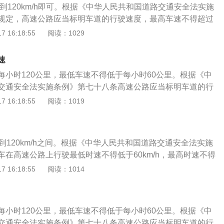
/h到120km/h即可。根据《中华人民共和国道路交通安全法实施
且涵盖一部分承担高速运输职能的快速路线路，其多为封闭式
规定，高速公路应当标明车道的行驶速度，最高车速不得超过
它高速公路联网收费。
，最低车速不得低于每小时60公里。高速公路上行驶的小型客车
 16:18:55
阅读：1029
120公里，其他机动车最高时速不得超过100公里，摩托车最高
公里，如果同方向有两个车道，左侧车道的最低速度为每小时10
速
向有三条以上车道，最左边车道的最低时速为110公里，中间车
每小时120公里，最低车速不得低于每小时60公里。根据《中
0公里，最右边车道的最低时速为60公里，道路限速标志指示的
交通安全法实施条例》第七十八条高速公路应当标明车道的行
驶速度不一致的，按照道路限速标志指示的速度行驶。
不得超过每小时120公里；机动车在高速公路上正常行驶时，
 16:18:55
阅读：1019
六十公里。高速公路最高时速，小型客车不得高于一百一十公
运汽车和摩托车不得高于九十公里。但遇有限速交通标志或者
时速与上述规定不一致时，应当遵守标志或者标记的规定；高
到120km/h之间。根据《中华人民共和国道路交通安全法实施
题有以下几点：1、要做到按线行驶车辆在高速公路上行驶，
车在高速公路上行驶最低时速不得低于60km/h，最高时速不得
规的规定，不同车型要在相应的车道上行驶，比如，大客车、
通常在高速公路上行驶速度保持在90km/h到120km/h之间就可以
 16:18:55
阅读：1014
上行驶，小型客车要在中间道上行驶。非特殊情况，不要违反
上开车，很多时候并没有一定的规定要求说跑多少时速，毕竟
的车道上长时间行驶。2、要系好安全带驾驶员和副驾驶乘客
速、不同路段的速度规定也是大相径庭。以下是高速公路的限
而且要保证在高速公路的全程都要系上安全带，不要中途解
客汽车最高车速不得超过120km/h，其他机动车不得超过100
幸心理而不系，一旦发生危险后果不堪设想。3、驾驶员要专
每小时120公里，最低车速不得低于每小时60公里。根据《中
得超过80km/h（一些高速摩托机车可以行驶，但不能载人，需要
上行车，千万不要打电话，看手机，更不要用耳机听录音机，
交通安全法实施条例》第七十八条高速公路应当标明车道的行