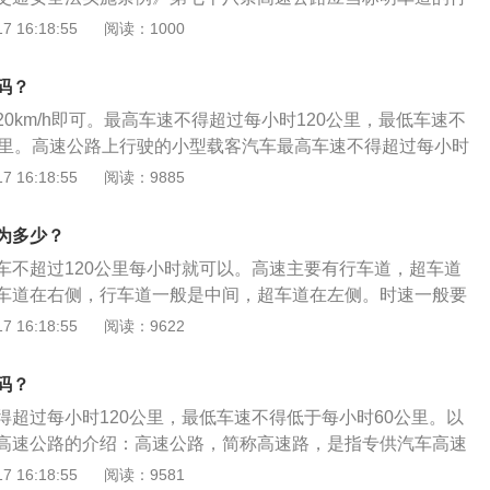
车速不得低于60km/h。2、同方向有2条车道的，左侧车道的
辆的鸣笛，导致危险发生。也不要向车外乱扔物品，以免给其
不得超过每小时120公里；机动车在高速公路上正常行驶时，
 16:18:55
阅读：1000
m/h；同方向有3条以上车道的，最左侧车道的最低车速为110k
甚至发生危险。4、要遵守高速公路限速要求初上高速时，要
六十公里。高速公路最高时速，小型客车不得高于一百一十公
低车速为90km/h，行驶速度为60km/h以上但达不到90km/h
里每小时以上，从匝道提速到加速车道再进入主车道，并注意不
运汽车和摩托车不得高于九十公里。但遇有限速交通标志或者
车道内行驶。3、道路限速标志标明的车速与上述车道行驶车
码？
驶的其他车辆。正常行驶的时候，不要超过高速公路限制的最
时速与上述规定不一致时，应当遵守标志或者标记的规定；高
，应按照道路限速标志标明的车速行驶。总之，在高速公路上
免发生危险。5、不要任意变换车道在高速公路上行驶时，千
120km/h即可。最高车速不得超过每小时120公里，最低车速不
题有以下几点：1、要做到按线行驶车辆在高速公路上行驶，
一定要保持固定的时速，一般根据道路上的限速标志来行驶即
道，如果确实需要超车时，要提前开启转向灯，而且只能超越
公里。高速公路上行驶的小型载客汽车最高车速不得超过每小时
规的规定，不同车型要在相应的车道上行驶，比如，大客车、
保持安全的行车距离，多注意前面以及左右两边车辆的情况，
续超车，超车后要及时驶回原车道，不要压线行驶。6、不要
动车不得超过每小时100公里，摩托车不得超过每小时80公里。
 16:18:55
阅读：9885
上行驶，小型客车要在中间道上行驶。非特殊情况，不要违反
降低车速，但是要注意不要低于最低限速，同时也不要高于最
辆行驶的时候，要两只手握住方向盘，尽量控制好方向，不要
：1、超车：只应该按照法律的规定超车（在实行左侧通行的
的车道上长时间行驶。2、要系好安全带驾驶员和副驾驶乘客
不良习惯，因为，如果遇到大风等恶劣天气时，方向盘就会不
，在实行右侧通行的国家只能左侧超车）。2、行驶：只可以
而且要保证在高速公路的全程都要系上安全带，不要中途解
为多少？
生危险事故。7、高速公路上切忌倒车和逆行如果开过了就到
。路肩、匝道与紧急停车湾里不能行驶。但是，基于交通纾解
幸心理而不系，一旦发生危险后果不堪设想。3、驾驶员要专
车不超过120公里每小时就可以。高速主要有行车道，超车道
千万不要通过缝隙穿越隔离带挑头，更不能倒车，以防止危险
速公路会开放固定时段以及特定路段得路肩供驾驶人使用，以
上行车，千万不要打电话，看手机，更不要用耳机听录音机，
车道在右侧，行车道一般是中间，超车道在左侧。时速一般要
与前后车辆的距离一般情况下，按照时速确定车距，参照路边
不足的问题。3、停车：不准在超车道和行车道上停车，只准
辆的鸣笛，导致危险发生。也不要向车外乱扔物品，以免给其
超过110公里每小时。高速行车的注意事项：在高速公路行驶时
 16:18:55
阅读：9622
，在与前车保持好车距的同时，还有关注后车，如遇紧急刹车
意外时在路边（在应急车道里面）停车，停车之后应当放置应
甚至发生危险。4、要遵守高速公路限速要求初上高速时，要
速，如果低于最低限速行驶，非常危险，这样很容易导致追尾
看好后车的距离，防止后车追尾。
其他车辆注意安全。4、车速：不足最低限速者，以及超速者
里每小时以上，从匝道提速到加速车道再进入主车道，并注意不
行驶时，一定要遵守交通规则，不要超速行驶，不要龟速行
，都是违法行为，尤其对于超速，会有比较昂贵的罚金，甚至于
码？
驶的其他车辆。正常行驶的时候，不要超过高速公路限制的最
高速行车前需检查的东西：在上高速公路行驶之前，建议加好
驶执照。
免发生危险。5、不要任意变换车道在高速公路上行驶时，千
得超过每小时120公里，最低车速不得低于每小时60公里。以
检查好轮胎的气压和轮胎表面是否存在破损现象。
道，如果确实需要超车时，要提前开启转向灯，而且只能超越
高速公路的介绍：高速公路，简称高速路，是指专供汽车高速
续超车，超车后要及时驶回原车道，不要压线行驶。6、不要
公路在不同国家地区、不同时代和不同的科研学术领域有不同
 16:18:55
阅读：9581