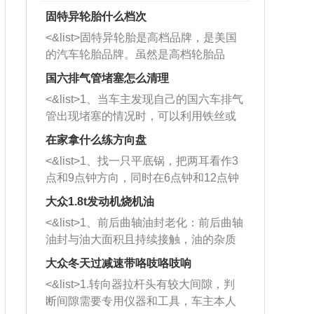
固特异轮胎什么档次
<&list>固特异轮胎是高档品牌，是美国
的汽车轮胎品牌。虽然是高档轮胎品
牌，但是中高低端的轮胎都有生产，这
国六排气管堵塞怎么清理
也是为了更好的开拓市场。
<&list>1、当车主发现自己的国六车排气
管出现堵塞的情况时，可以利用铁丝或
者是细棍，直接将杂物给取出来，如果
在家拿什么练方向盘
堵塞情况比较严重，也可以采取应急措
<&list>1、找一只平底锅，把两耳看作3
施。 <&list>2、直接利用木棍将所有的
点和9点钟方向，同时在6点钟和12点钟
杂物推到排气管里面的位置处，然后将
方向做一个标记。 <&list>2、双手握住
三元催化器拆解开，就可以将堵塞的东
大众1.8t发动机烧机油
平底锅两耳，然后往左打半圈、一圈、
西取出来。但如果是因为积碳过多引起
<&list>1、前后曲轴油封老化：前后曲轴
一圈半的练习，往右同样也要打相同的
的堵塞，就需要将三元催化器泡在草酸
油封与油大面积且持续接触，油的杂质
圈数。 <&list>3、最后强调要反复练
中进行清洗。 <&list>3、也可以利用清
和发动机内持续温度变化使其密封效果
习，这样就可以形成肌肉记忆，在真实
大众冬天过减速带咯吱咯吱响
洗剂对堵塞的情况得到解决，将清洗剂
逐渐减弱，导致渗油或漏油。<&list>2、
驾驶车辆时，不需要记忆也能打好方
放在燃油箱中，与燃油混合后，车辆启
<&list>1.转向器拉杆头有较大间隙，判
活塞间隙过大：积碳会使活塞环与缸体
向。
动时，就可以和汽油一起进入到燃烧
断间隙需要专用仪器和工具，车主本人
的间隙扩大，导致机油流入燃烧室中，