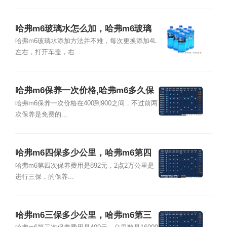
哈弗m6玻璃水怎么加，哈弗m6玻璃
水加多少
哈弗m6玻璃水添加方法并不难，每次更换添加4L
左右，打开车盖，右...
哈弗m6保养一次价格,哈弗m6多久保
养一次
哈弗m6保养一次价格在400到900之间，不过前两
次保养是免费的...
哈弗m6四保多少公里，哈弗m6第四
次保养多少钱
哈弗m6第四次保养费用是892元，2点2万公里是
进行三保，的保养...
哈弗m6三保多少公里，哈弗m6第三