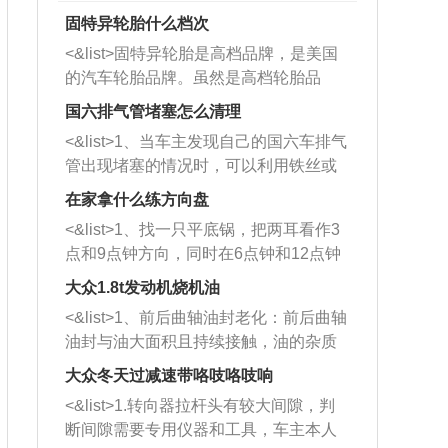
固特异轮胎什么档次
<&list>固特异轮胎是高档品牌，是美国
的汽车轮胎品牌。虽然是高档轮胎品
牌，但是中高低端的轮胎都有生产，这
国六排气管堵塞怎么清理
也是为了更好的开拓市场。
<&list>1、当车主发现自己的国六车排气
管出现堵塞的情况时，可以利用铁丝或
者是细棍，直接将杂物给取出来，如果
在家拿什么练方向盘
堵塞情况比较严重，也可以采取应急措
<&list>1、找一只平底锅，把两耳看作3
施。 <&list>2、直接利用木棍将所有的
点和9点钟方向，同时在6点钟和12点钟
杂物推到排气管里面的位置处，然后将
方向做一个标记。 <&list>2、双手握住
三元催化器拆解开，就可以将堵塞的东
大众1.8t发动机烧机油
平底锅两耳，然后往左打半圈、一圈、
西取出来。但如果是因为积碳过多引起
<&list>1、前后曲轴油封老化：前后曲轴
一圈半的练习，往右同样也要打相同的
的堵塞，就需要将三元催化器泡在草酸
油封与油大面积且持续接触，油的杂质
圈数。 <&list>3、最后强调要反复练
中进行清洗。 <&list>3、也可以利用清
和发动机内持续温度变化使其密封效果
习，这样就可以形成肌肉记忆，在真实
大众冬天过减速带咯吱咯吱响
洗剂对堵塞的情况得到解决，将清洗剂
逐渐减弱，导致渗油或漏油。<&list>2、
驾驶车辆时，不需要记忆也能打好方
放在燃油箱中，与燃油混合后，车辆启
<&list>1.转向器拉杆头有较大间隙，判
活塞间隙过大：积碳会使活塞环与缸体
向。
动时，就可以和汽油一起进入到燃烧
断间隙需要专用仪器和工具，车主本人
的间隙扩大，导致机油流入燃烧室中，