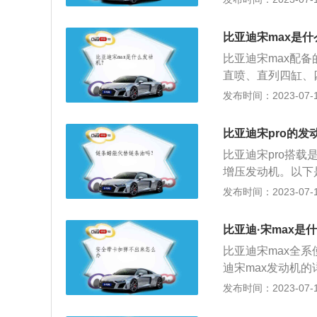
机，该发动机最大功
时输出最大功率，在
比亚迪宋max是
可变气门正时技术
比亚迪宋max配备的
动变速箱或6速双
直喷、直列四缸、
火等形式。额定功率
发布时间：2023-07-17
扩展内容：1、外
计。高配车型还将
比亚迪宋pro的发
灯。2、配置方面
比亚迪宋pro搭载
第二/三排空调出
增压发动机。以下
配置。
力为160匹，最大功
发布时间：2023-07-17
m，最大扭矩转速为
合金。扩展内容：1、
比亚迪·宋max是
m。在动力方面，比
比亚迪宋max全系
力为160匹。2、
迪宋max发动机的
悬架方面。比亚迪
大扭矩，能在520
发布时间：2023-07-17
架。4、驱动形式方
最大扭矩。搭载缸