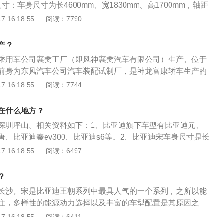
寸：车身尺寸为长4600mm、宽1830mm、高1700mm，轴距
动力系统：搭载1.5t涡轮增压发动机，最大马力是160ps，最大
 16:18:55
阅读：7790
最大扭矩是245nm，与其匹配的是6挡手动变速箱。3、悬架：前
立悬架，后悬架是多连杆式独立悬架。
产？
乘用车公司襄樊工厂（即风神襄樊汽车有限公司）生产。位于
前身为东风汽车公司汽车装配试制厂，是神龙富康轿车生产的
以下是天籁的介绍：1、动力：天籁搭载2.0L自然吸气发动机及
 16:18:55
阅读：7744
轮增压发动机。2.0L自然吸气发动机最大输出功率117kW。2.0
压发动机最大输出功率185kW，匹配CVT变速箱。2、内饰方
在什么地方？
，上深下浅的内饰配色，8英寸悬浮式中控液晶屏集成了日产
深圳坪山。相关资料如下：1、比亚迪旗下车型有比亚迪元、
控及语音两种交互方式，可实现全时导航、在线娱乐、在线支
、比亚迪秦ev300、比亚迪s6等。2、比亚迪宋车身尺寸是长
30mm、高1700mm，轴距为2660mm，油箱容积为63L，整备质
 16:18:55
阅读：6497
3、比亚迪宋前悬架是麦弗逊式独立悬架，后悬架是多连杆式独立
t涡轮增压发动机，最大马力是160ps,最大功率是118kw，最
？
，与其匹配的是6挡手动变速箱。
长沙。宋是比亚迪王朝系列中最具人气的一个系列，之所以能
注，多样性的能源动力选择以及丰富的车型配置是其原因之
亚迪宋的相关介绍：1、比亚迪宋全系使用1.5升涡轮增压发动
 16:18:55
阅读：6411