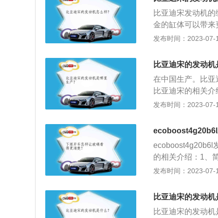
成本占有很大一部
比亚迪宋发动机的编
鲸发动机的亮点：“
金的缸体可以带来
调相系统；中国品
相关资料：比亚迪
发布时间：2023-07-17
管理系统；双涡管
时技术，而且还具
来足够充沛的动力
比亚迪宋的发动机
矩为240牛.米
在中国生产。比亚
广。
比亚迪宋的相关介绍
00mm，轴距为2
发布时间：2023-07-17
60ps，最大功率
3、悬架：前悬架
ecoboost4g2
ecoboost4g
的相关介绍：1、简
国已经获得125
发布时间：2023-07-17
进一步添加了燃油
术优势，不仅保证
比亚迪宋的发动机
15%的二氧化碳排
比亚迪宋的发动机
油高压直喷、先进