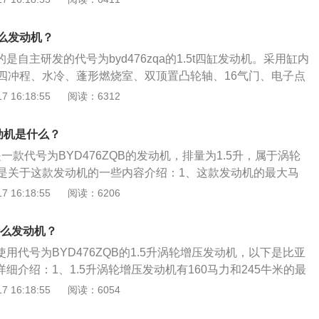
率为113千瓦，最大扭矩为240牛米，可以在每分钟5200转
每分钟1750到3500转时输出最大扭矩。2、这款发动机搭载
什么发动机？
和缸内直喷技术，并且使用铝合金缸盖缸体，与其匹配6速手
是自主研发的代号为byd476zqa的1.5t四缸发动机。采用缸内
离合变速箱。
四冲程、水冷、蓬形燃烧室、双顶置凸轮轴、16气门、电子点
为113kw最大扭矩240n·m，综合工况油耗是7.6l每百公里。
 16:18:55
阅读：6312
观方面。宋MAX大尺寸进气格栅雾灯两侧刀锋式导风口的设
采用矩阵型LED大灯，低配车型采用带透镜的卤素或氙气大
动机是什么？
。宋MAX配备了多功能方向盘、电子手刹、双温区自动空调、
是一款代号为BYD476ZQB的发动机，排量为1.5升，属于涡轮
风口、后排独立控制自动空调、空气绿净系统、65寸全景天窗等
是关于这款发动机的一些内容介绍：1、这款发动机的最大马
率为118kw，最大扭矩为245N·m。最大功率转速为5200rp
 16:18:55
阅读：6206
1600-4000rpm。2、供油方式为直喷，缸体和缸盖材料为铝
车身尺寸方面。比亚迪宋pro的长宽高为4650*1860*1700m
什么发动机？
亚迪宋pro全系搭载了一款1.5升的涡轮增压发动机，最大马
使用代号为BYD476ZQB的1.5升涡轮增压发动机，以下是比亚
变速箱方面。比亚迪宋pro全系使用的是6挡双离合变速箱。3、
详细介绍：1、1.5升涡轮增压发动机有160马力和245牛米的最
宋pro的前悬架为麦弗逊式独立悬架，后悬架为多连杆式独立悬
0转每分钟时输出最大功率，能在1600到4000转每分钟时输出
 16:18:55
阅读：6054
面。比亚迪宋pro为前置前驱。
内直喷技术，并且使用铝合金缸盖缸体。2、涡轮增压发动机