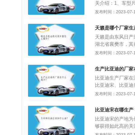
关介绍：1、车型尺
为2660mm。2、
发布时间：2023-07-17
功率是118kw，
悬架是麦弗逊式独
天籁是哪个厂家生
天籁是由东风日产
湖北省襄樊市，其
先导工程所在地。
发布时间：2023-07-17
2.0T可变压缩比涡
T可变压缩比涡轮增
生产比亚迪的厂家
面：采用简洁风格
比亚迪生产厂家在
智联系统，提供触
比亚迪宋、比亚迪唐
付等功能。
4600mm、宽18
发布时间：2023-07-17
量为1630kg。
悬架，其搭载了1.5
比亚迪宋在哪生产
大扭矩是245nm
比亚迪宋的产地为
够获得如此高的关
一。以下是关于比
发布时间：2023-07-17