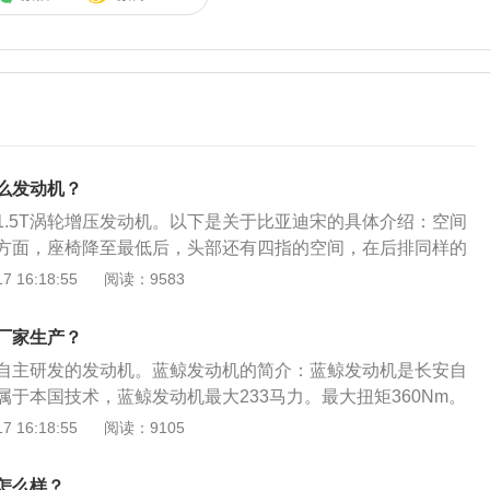
么发动机？
1.5T涡轮增压发动机。以下是关于比亚迪宋的具体介绍：空间
方面，座椅降至最低后，头部还有四指的空间，在后排同样的
四指，而膝部空间可以达到两拳距离。内饰方面：车内使用一
 16:18:55
阅读：9583
了镀铬装饰，营造出动感的氛围，车内方向盘底部标有红色的
车的身份。配置方面：比亚迪宋全部车型将会配备有全景影像
厂家生产？
的多媒体系统、多功能方向盘、电子手刹、自动空调等装备。
自主研发的发动机。蓝鲸发动机的简介：蓝鲸发动机是长安自
于本国技术，蓝鲸发动机最大233马力。最大扭矩360Nm。
同时，还表现出低油耗，是2017年度“中国心”十佳发动机之
 16:18:55
阅读：9105
只有2.0L排量，应用在长安高端SUV-CS95上，因此蓝鲸发
1.0t或1.5t发动机上普及，同时还有一个原因就发动机的制造
怎么样？