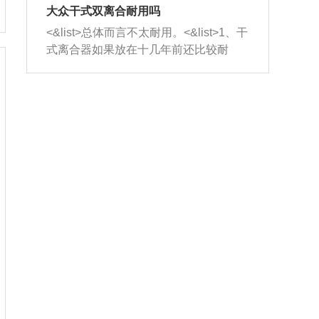
室，最后形成废气排出，就可以让三元
无法制作，需要将车辆送到修理厂或4s
造成烧机油。<&list>3、机油粘度。使用
大众干式双离合耐用吗
催化器得到清洗，排气管堵塞的情况就
店；<&list>2.车辆半轴套管防尘罩破
机油粘度过小的话，同样会有烧机油现
<&list>总体而言不太耐用。<&list>1、干
能够得到解决。
裂，破裂后会出现漏油现象，使半轴磨
象，机油粘度过小具有很好的流动性，
式离合器如果放在十几年前还比较耐
损严重，磨损的半轴容易损坏，产生异
容易窜入到气缸内，参与燃烧。<&list>
用，但是由于现在的汽车发动机动力输
响；<&list>3.稳定器的转向胶套和球头
4、机油量。机油量过多，机油压力过
出越来越高，使得干式离合器散热不足
老化，一般是使用时间过长造成的。解
大，会将部分机油压入气缸内，也会出
的缺陷也逐渐暴露出来。<&list>2、由于
决方法是更换新的质量好的转向橡胶套
现烧机油。<&list>5、机油滤清器堵塞：
干式双离合的工作环境暴露在空气中，
和球头。
会导致进气不畅，使进气压力下降，形
而离合器的散热也是通离合器罩上面的
成负压，使机油在负压的情况下吸入燃
几个小孔来进行散热。但是在行驶过程
烧室引起烧机油。<&list>6、正时齿轮或
中变速箱需要换挡，就不得不使得离合
链条磨损：正时齿轮或链条的磨损会引
器频繁工作。<&list>3、长时间的低速行
起气阀和曲轴的正时不同步。由于轮齿
驶以及过于频繁的启停，导致离合器的
或链条磨损产生的过量侧隙，使得发动
温度不断升高，而低速行驶时空气流动
机的调节无法实现：前一圈的正时和下
效率不高，无法将离合器中的热量有效
一圈可能就不一样。当气阀和活塞的运
的带走，导致离合器内部的温度不断升
动不同步时，会造成过大的机油消耗。
高，加速离合器的磨损。
解决方法：更换正时齿轮或链条。<&list
>7、内垫圈、进风口破裂：新的发动机
设计中，经常采用各种由金属和其他材