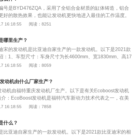
分比例，中低配置其他长安车型成本原因匹配蓝鲸发动机。蓝
号是BYD476ZQA，采用了全铝合金材质的缸体铸造，铝合
AGILE”高效超净燃烧系统；全球首发量产的舍弗勒智能凸轮
更好的散热效果，也能让发动机更快地进入最佳的工作温度。
牌首发量产的全可变排量机油泵；行业率先采用的TMM智能热
发动机的涡轮增压器由博格华纳生产，不仅配置了可变气门正
 16:18:55
阅读：8251
电控涡轮增压。
备缸内直喷技术，让燃油能够更加充分的和空气进行混合，带
输出。发动机的数据：最大输出功率高达154匹马力，最大扭
是哪里生产？
，在实际驾驶过程中低扭输出很充沛，最大扭矩输出范围也很宽
迪宋的发动机是比亚迪自家生产的一款发动机。以下是2021款
：1、车型尺寸：车身尺寸为长4600mm、宽1830mm、高17
660mm。2、动力系统：搭载1.5t涡轮增压发动机，最大马力是1
 16:18:55
阅读：8059
是118kw，最大扭矩是245nm，与其匹配的是6挡手动变速箱。
是麦弗逊式独立悬架，后悬架是多连杆式独立悬架。
0b6l发动机由什么厂家生产？
20b6l发动机由福特重庆发动机厂生产。以下是有关Ecoboost发动机
介：EcoBoost发动机是福特汽车新动力技术代表之一，在美
项专利及专利应用。2、技术：它是在传统汽油发动机的基础上，
 16:18:55
阅读：7858
缸内直喷、涡轮增压和双独立可变气门正时系统这三大关键技
了澎湃的动力输出，而且优化了燃油经济性高达20%，并降低
是什么？
放。福特EcoBoost发动机融合了三大关键技术的协同优势：燃
是比亚迪自家生产的一款发动机。以下是2021款比亚迪宋的相
涡轮增压器和双独立可变气门正时系统。