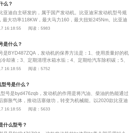
下输出最大扭矩，与这款发动机匹配的是6速手动变速箱或6速
什么？
、双离合变速箱的换挡速度快，传动效率高，比较适合与小排
比亚迪自主研发的，属于国产发动机。比亚迪宋发动机型号规
配合使用。
A，最大功率118KW，最大马力160，最大扭矩245Nm。比亚迪
使用以下方法进行保养：使用适当质量等级的润滑油。对汽油
 16:18:55
阅读：5983
气系统的附加装置和使用条件选用SD--SF级汽油机油；柴油发
负荷选用CB--CD级柴油机油，选用标准以不低于生产厂家规
号是什么？
更换机油及滤芯。任何质量等级的润滑油在使用过程中油质都
是BYD487ZQA，发动机的保养方法是：1、使用质量好的机
定里程之后，性能恶化，会给发动机带来种种问题。为了避免
的冷却液；3、定期清理水箱水垢；4、定期给汽车除积碳；5、
合使用条件定期换油，并使油量适中；机油从滤清器的细孔通
；6、保持合理的转速。比亚迪宋是一款紧凑型5门5座suv，其
 16:18:55
阅读：5752
颗粒和粘稠物积存在滤清器中。如滤清器堵塞，机油不能通过
0mm、宽1830mm、高1700mm，轴距为2660mm。比亚迪宋
芯或打开安全阀，从旁通阀通过，仍把脏物带回润滑部位，促
增压发动机，最大功率是118kw，最大扭矩是245nm，与其匹配
部的污染加剧；定期清洗曲轴箱。发动机在运转过程中，燃烧
机型号是什么？
箱。
气体、酸、水分、硫和氮的氧化物经过活塞环与缸壁之间的间
机型号是byd476zqb，发动机的作用是将汽油、柴油的热能通过
与零件磨损产生的金属粉末混在一起，形成油泥。量少时在油
后膨胀气体，推动活塞做功，转变为机械能。以2020款比亚迪
油中析出，堵塞滤清器和油孔，造成发动机润滑困难，引起磨
紧凑型suv，车身尺寸是：长4650mm、宽1860mm、高1700
 16:18:55
阅读：5633
清洗剂清洗水箱。除去其中的锈迹和水垢，不但能保证发动机
mm，油箱容积为63l。2020款比亚迪宋pro前悬架是麦弗逊式
长水箱和发动机的整体寿命。
是多连杆式独立悬架，其搭载了1.5l涡轮增压发动机，最大马
是什么型号？
大功率是118kw，最大扭矩是245nm，与其匹配的是6挡手动变速