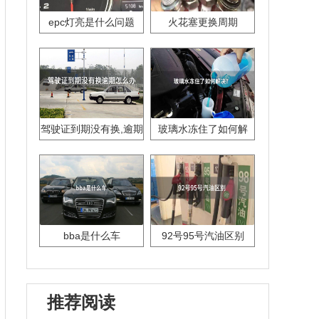
epc灯亮是什么问题
火花塞更换周期
驾驶证到期没有换,逾期
玻璃水冻住了如何解
怎么办??
决？
bba是什么车
92号95号汽油区别
推荐阅读