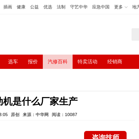
插画
健康
公益
优选
法制
守艺中华
应急中国
更多
地
选车
报价
汽修百科
特卖活动
经销商
动机是什么厂家生产
:05
原创
来源：中华网
阅读：10087
咨询技师