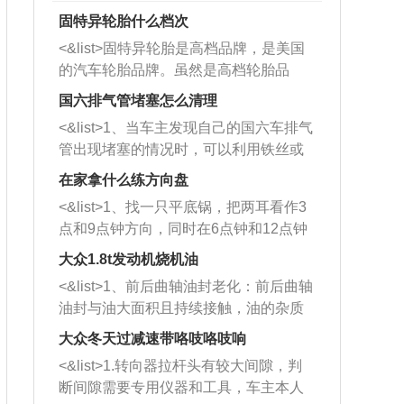
固特异轮胎什么档次
<&list>固特异轮胎是高档品牌，是美国
的汽车轮胎品牌。虽然是高档轮胎品
牌，但是中高低端的轮胎都有生产，这
国六排气管堵塞怎么清理
也是为了更好的开拓市场。
<&list>1、当车主发现自己的国六车排气
管出现堵塞的情况时，可以利用铁丝或
者是细棍，直接将杂物给取出来，如果
在家拿什么练方向盘
堵塞情况比较严重，也可以采取应急措
<&list>1、找一只平底锅，把两耳看作3
施。 <&list>2、直接利用木棍将所有的
点和9点钟方向，同时在6点钟和12点钟
杂物推到排气管里面的位置处，然后将
方向做一个标记。 <&list>2、双手握住
三元催化器拆解开，就可以将堵塞的东
大众1.8t发动机烧机油
平底锅两耳，然后往左打半圈、一圈、
西取出来。但如果是因为积碳过多引起
<&list>1、前后曲轴油封老化：前后曲轴
一圈半的练习，往右同样也要打相同的
的堵塞，就需要将三元催化器泡在草酸
油封与油大面积且持续接触，油的杂质
圈数。 <&list>3、最后强调要反复练
中进行清洗。 <&list>3、也可以利用清
和发动机内持续温度变化使其密封效果
习，这样就可以形成肌肉记忆，在真实
大众冬天过减速带咯吱咯吱响
洗剂对堵塞的情况得到解决，将清洗剂
逐渐减弱，导致渗油或漏油。<&list>2、
驾驶车辆时，不需要记忆也能打好方
放在燃油箱中，与燃油混合后，车辆启
<&list>1.转向器拉杆头有较大间隙，判
活塞间隙过大：积碳会使活塞环与缸体
向。
动时，就可以和汽油一起进入到燃烧
断间隙需要专用仪器和工具，车主本人
的间隙扩大，导致机油流入燃烧室中，