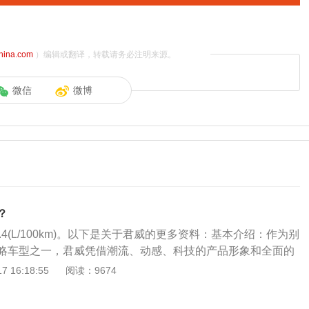
china.com
）编辑或翻译，转载请务必注明来源。
微信
微博
？
7.4(L/100km)。以下是关于君威的更多资料：基本介绍：作为别
略车型之一，君威凭借潮流、动感、科技的产品形象和全面的
青睐。别克君威汇聚通用汽车全球先进技术，在承袭传统优势
 16:18:55
阅读：9674
期消费者不断提升的用车需求，以革新的产品实力带来新驾值
格、驾乘品质、科技属性的再次进化。造型设计：全新君威采