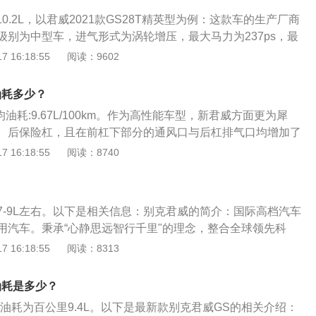
雕塑美学设计语言，更大尺寸的飞翼式镀铬进气格栅由中线横
10.2L，以君威2021款GS28T精英型为例：这款车的生产厂商
的盾形与下格栅外扩的梯形造型相得益彰，配合两侧的气帘设
级别为中型车，进气形式为涡轮增压，最大马力为237ps，最
宽体低趴的运动气势。电镀格栅采用参数化结构美学设计，电
，变速箱为9挡手自一体，车身类型为4门5座三厢车。该车长宽
 16:18:55
阅读：9602
排布，展现精湛工艺的同时，凸显立体结构的美感。新车全系
、1863mm、1462mm，轴距为2829mm，最高车速每小时为2
感应大灯，展翼型LED日间行车灯置于大灯底部，与格栅的飞翼
式为前置前驱，前悬架类型为麦弗逊式独立悬挂，后悬架类型为
一气呵成，还和采用全LED光源的双展翼型尾灯遥相呼应。高
油耗多少？
。
多辐铝合金轮毂，优雅简约的运动格调呼之欲出。
均油耗:9.67L/100km。作为高性能车型，新君威方面更为犀
、后保险杠，且在前杠下部分的通风口与后杠排气口均增加了
惯原因：驾驶员的驾驶习惯也是影响汽车油耗的重要原因之
 16:18:55
阅读：8740
急减速，长时间怠速或频繁点火启动都会使汽车油耗增加。外
载人或载物重量过大导致油耗增加，激烈驾驶或行驶过程中开
油耗增加。
7-9L左右。以下是相关信息：别克君威的简介：国际高档汽车
用汽车。秉承“心静思远智行千里"的理念，整合全球领先科
静、智能的驾乘体验。别克君威的基本结束：作为别克品牌最
 16:18:55
阅读：8313
一，君威凭借潮流、动感、科技的产品形象和全面的技术实力
克君威汇聚通用汽车全球先进技术，在承袭传统优势的同时，
实油耗是多少？
不断提升的用车需求，以革新的产品实力带来新驾值之美，实
真实油耗为百公里9.4L。以下是最新款别克君威GS的相关介绍：
品质、科技属性的再次进化。