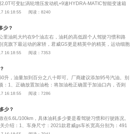
.0T可变缸涡轮增压发动机+9速HYDRA-MATIC智能变速箱
和加速响应全面提升，百公里加速仅需7.2秒，实现澎湃、顺
 16:18:55
阅读：8240
2、车身尺寸：该车长宽高分别为4913/1863/1462mm，轴
，该车在空间以及舒适方面，还是较为出众。3、配置方面：拥有G
多少？
GS运动功能套装、GS专属车漆、智能驾驶辅助、前排正面侧
公里油耗大约在9个油左右，油耗的高低跟个人驾驶习惯和路
入及启动、双区自动空调等丰富配置。
别克旗下最运动的家轿，君威GS更是精英中的精英，运动细胞
相关信息如下：1、简介：油耗一般指等速油耗，等速油耗是
 16:18:55
阅读：7353
型车辆在等速行驶燃料消耗量试验中得到的车辆百公里油耗。
验可以在道路上进行，也可以在底盘测功机上进行，然后通
？
碳平衡法”求得百公里油耗。
为60升，油量加到百分之八十即可。厂商建议添加95号汽油。别
项：1、正确放置加油枪：将加油枪正确置于加油口内，否则
，造成人身伤害。2、锁好油箱盖：加完油后，反复确认油箱
 16:18:55
阅读：7286
行车极不安全。3、撤离车内：加油过程中，所有人员不要停
也是加油需要注意的环节，拿加油枪时要先除静电，可以触摸
有多少？
、切断电源：加油时切断所有电源，避免发生事故。严禁加油
致在6.6L/100km，具体油耗多少要是看驾驶习惯和行驶路况。
行为。
相关介绍：1、车身尺寸：2021款君威gs车长宽高分别为：491
2mm，轴距为：2829mm，相较于现款车型来说，车身数据基本保持