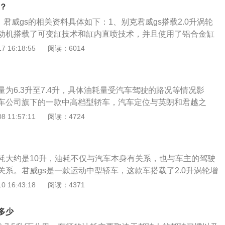
下的一辆2.0t发动机。这款发动机的最大功率是174kw，最大
环境温度低，发动机缸体温度低，冷起动时喷入的汽油不易雾
？
。这款发动机配备了可变缸技术和缸内直喷技术，而且使用的是
的汽油才能燃烧，油耗增大。同时，气温低，发动机电脑会控
力。君威gs的相关资料具体如下：1、别克君威gs搭载2.0升涡轮
车，这也会增大油耗。
动机搭载了可变缸技术和缸内直喷技术，并且使用了铝合金缸
金缸盖缸体可以降低发动机的重量，这样可以提高汽车的燃油
 16:18:55
阅读：6014
款发动机匹配的是9at变速箱。2、别克君威gs的前悬架使用
，后悬架使用了多连杆独立悬架。
为6.3升至7.4升，具体油耗量受汽车驾驶的路况等情况影
车公司旗下的一款中高档型轿车，汽车定位与英朗和君越之
外形造型，以及人性化的内饰搭配和豪华的高科技配置，是成
 11:57:11
阅读：4724
，而且汽车具有强劲的V6动力和舒适安静的驾乘体验，是一款
的商务车型。在中国的轿车市场上占据了一定的销售份额，汽
动方式，汽车市场参考价在17.89万元至30万元之间，最高
耗大约是10升，油耗不仅与汽车本身有关系，也与车主的驾驶
，每小时加速到百公里的时间仅需9.6秒。
关系。君威gs是一款运动中型轿车，这款车搭载了2.0升涡轮增
发动机最大功率为192kw，最大扭矩为350牛米，最大功率
 16:43:18
阅读：4371
分钟，最大扭矩转速为2000到5000转每分钟。这款发动机搭载
并且使用了铝合金缸盖缸体。与这款发动机匹配的是9速手自
多少
gs的前悬架使用了麦弗逊独立悬架，后悬架使用了多连杆独立