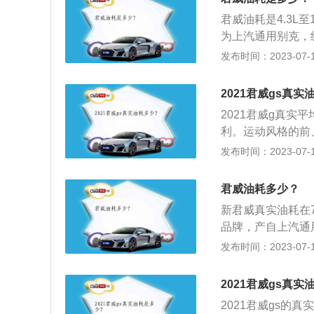
用别克品牌最新的
君威油耗是4.3L至
向扩展，其上格栅
为上汽通用别克，
计，令前脸呈现出
大扭矩为350nm
发布时间：2023-07-17
镀单元格呈矩阵式
高分别为4913mm
标配全LED自动
40千米，驱动方
镀铬饰条相呼应、
2021君威gs真实
多连杆式独立悬挂
配车型采用18吋
2021君威g真实平
利。运动风格的前
镀铬装饰。驾驶习
发布时间：2023-07-17
一，汽车急加速或
部因素影响：汽车
君威油耗多少？
空调也会导致汽车
新君威真实油耗在
品牌，产自上汽通
技，带来安全、宁
发布时间：2023-07-17
成功的战略车型之
深受用户青睐。别
2021君威gs真
针对新时期消费者
2021君威gs的
现动感型格、驾乘