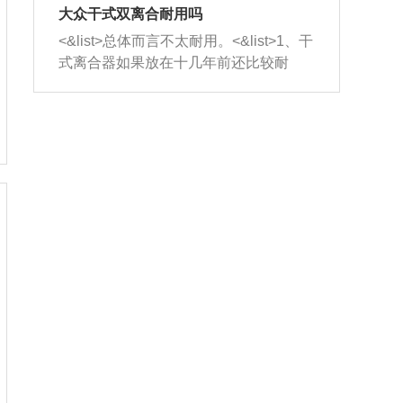
室，最后形成废气排出，就可以让三元
无法制作，需要将车辆送到修理厂或4s
造成烧机油。<&list>3、机油粘度。使用
大众干式双离合耐用吗
催化器得到清洗，排气管堵塞的情况就
店；<&list>2.车辆半轴套管防尘罩破
机油粘度过小的话，同样会有烧机油现
<&list>总体而言不太耐用。<&list>1、干
能够得到解决。
裂，破裂后会出现漏油现象，使半轴磨
象，机油粘度过小具有很好的流动性，
式离合器如果放在十几年前还比较耐
损严重，磨损的半轴容易损坏，产生异
容易窜入到气缸内，参与燃烧。<&list>
用，但是由于现在的汽车发动机动力输
响；<&list>3.稳定器的转向胶套和球头
4、机油量。机油量过多，机油压力过
出越来越高，使得干式离合器散热不足
老化，一般是使用时间过长造成的。解
大，会将部分机油压入气缸内，也会出
的缺陷也逐渐暴露出来。<&list>2、由于
决方法是更换新的质量好的转向橡胶套
现烧机油。<&list>5、机油滤清器堵塞：
干式双离合的工作环境暴露在空气中，
和球头。
会导致进气不畅，使进气压力下降，形
而离合器的散热也是通离合器罩上面的
成负压，使机油在负压的情况下吸入燃
几个小孔来进行散热。但是在行驶过程
烧室引起烧机油。<&list>6、正时齿轮或
中变速箱需要换挡，就不得不使得离合
链条磨损：正时齿轮或链条的磨损会引
器频繁工作。<&list>3、长时间的低速行
起气阀和曲轴的正时不同步。由于轮齿
驶以及过于频繁的启停，导致离合器的
或链条磨损产生的过量侧隙，使得发动
温度不断升高，而低速行驶时空气流动
机的调节无法实现：前一圈的正时和下
效率不高，无法将离合器中的热量有效
一圈可能就不一样。当气阀和活塞的运
的带走，导致离合器内部的温度不断升
动不同步时，会造成过大的机油消耗。
高，加速离合器的磨损。
解决方法：更换正时齿轮或链条。<&list
>7、内垫圈、进风口破裂：新的发动机
设计中，经常采用各种由金属和其他材