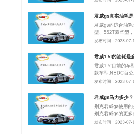
发布时间：2023-07-17
一致，得益于28
2、配置：在配置
君威gs真实油耗
能驾驶辅助、前排
君威gs的综合油耗为
置，基本能够满足
型、552T豪华型，
载了一台2.0T涡
为6.6L/100
发布时间：2023-07-17
100km/h加速时间
合工况燃油消耗数据量
君威1.5t的油耗是
君威1.5t目前的车
款车型,NEDC百公
油能跑的距离如下：
发布时间：2023-07-17
一箱油能跑的距离为5
关，即驾驶习惯、
君威gs马力多少？
的具体因素如下：
别克君威gs使用的
松油门会使油耗增
别克君威gs的更
功率一般就大，需
款车的长宽高分别是
发布时间：2023-07-17
大需要更大的驱动
m），轴距为282
路面行驶，阻力大