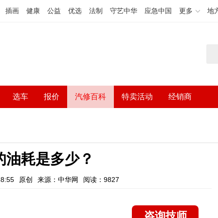
插画
健康
公益
优选
法制
守艺中华
应急中国
更多
地
选车
报价
汽修百科
特卖活动
经销商
的油耗是多少？
8:55
原创
来源：中华网
阅读：9827
咨询技师