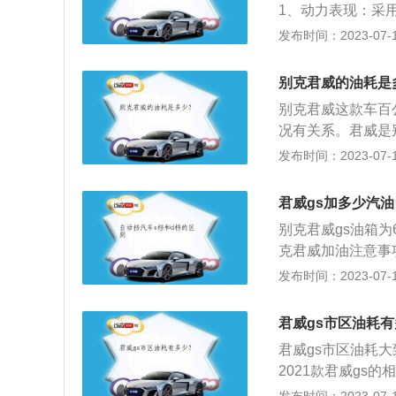
1、动力表现：采用2
的动力组合。起步
发布时间：2023-07-17
滑、高效的动力体验。
距为2829mm
别克君威的油耗是
S运动设计套装、
别克君威这款车百
面气囊、无钥匙进
况有关系。君威是
十足。关于油耗的
发布时间：2023-07-17
国标规定的某些类
2、测试方法：试
君威gs加多少汽油
过“流量计法”或“
别克君威gs油箱
克君威加油注意事
容易溢出引发火灾
发布时间：2023-07-17
盖是否锁好，否则
留在车内。除静电
君威gs市区油耗
下金属等东西。4
君威gs市区油耗大
时抽烟、打电话等
2021款君威gs的
3/1863/146