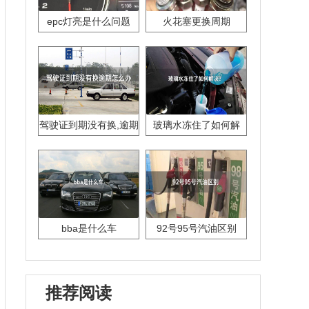
epc灯亮是什么问题
火花塞更换周期
驾驶证到期没有换,逾期
玻璃水冻住了如何解
怎么办??
决？
bba是什么车
92号95号汽油区别
推荐阅读