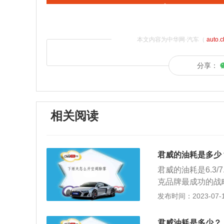
本文内容为中华网·汽车（
auto.
分享：
相关阅读
君威的油耗是多少
君威的油耗是6.3/
克品牌最成功的战
技术实力深受用户
发布时间：2023-07-17
的同时，针对新时
之美，实现动感型
君威油耗是多少？