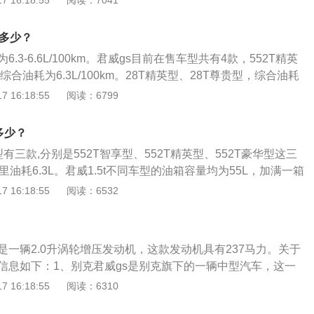
 16:18:55
阅读：7041
29mm的轴距表现，该车在空间以及舒适方面，还是较为出众。
方面有GS运动设计套装、GS运动功能套装、GS专属车漆、智
是多少？
正面侧面气囊、无钥匙进入及启动、双区自动空调等丰富配
6.3-6.6L/100km。君威gs目前在售车型共有4款，552T精英
大部分朋友对于配置的追求。3、动力：2021款别克君威GS搭
综合油耗为6.3L/100km。28T精英型、28T尊贵型，综合油耗
轮增压发动机，传动方面，与之匹配的是9挡手自一体变速箱，0-
km。以上是NEDC综合油耗，是车辆在NEDC测试规程下所测得的综
 16:18:55
阅读：6799
仅需7.1秒。
数据。真实油耗高于这个值，为8.0-11.4L/100km。
多少？
型有三款,分别是552T智享型、552T精英型、552T豪华型这三
里油耗6.3L。君威1.5t不同车型的油箱容量均为55L，加满一箱
552T智享型、552T精英型、552T豪华型这三款车型，加满
 16:18:55
阅读：6532
5/6.3*100=873km。 汽车油耗的高低与五大因素直接相
汽车本身、道路状态、自然风、环境温度。会使汽车油耗增加
 驾驶习惯：驾驶粗暴，比如：急加油、常超车、遇红灯不提前
是一辆2.0升涡轮增压发动机，这款发动机具有237马力。关于
高。 汽车本身：排量大的车比排量小的车油耗大，因为排量大
多信息如下：1、别克君威gs是别克旗下的一辆中型汽车，这一
要更多的汽油燃烧做功。汽车自重大的车油耗会高，因为自重
4913毫米（mm），1863毫米（mm），1462毫米（m
 16:18:55
阅读：6310
扭矩。 道路状态：土路、泥泞路、松软路面、山路等，在这些
9毫米（mm）。2、别克君威gs的2.0升涡轮增压发动机代号为ls
，耗油会增加。 自然风：迎风行驶、大风天行驶，汽车阻力增