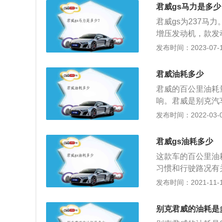
y，这是通用集团旗
大，油耗增加。 
君威gs马力是多少
扭矩为350牛米
化，需要喷入更多
君威gs为237马
铝合金缸盖缸体。
制用更高转速来热
增压发动机，款发
盖缸体。使用铝合
发布时间：2023-07-17
经济性和操控性与这
了麦弗逊独立悬架
君威油耗多少
君威的百公里油耗量
响。君威是别克汽
间，具有时代性的
发布时间：2022-03-08
功人士的首选车型
可以满足成功人士
君威gs油耗多少
车搭配前置前驱的驱
这款车的百公里油
时速可达232千米
习惯和行驶路况有
压发动机。这款车的
发布时间：2021-11-10
转速为5400转每
了缸内直喷技术，
别克君威的油耗是
一体变速箱。君威