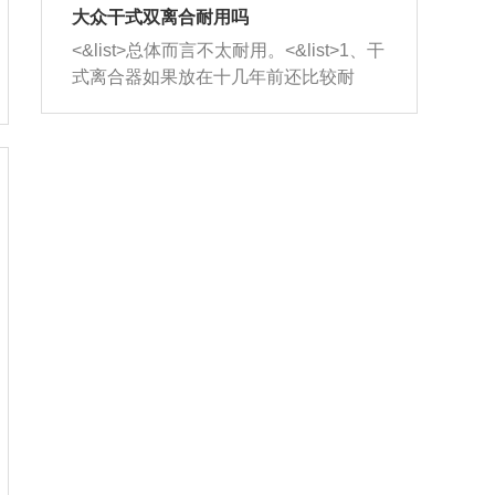
室，最后形成废气排出，就可以让三元
无法制作，需要将车辆送到修理厂或4s
造成烧机油。<&list>3、机油粘度。使用
大众干式双离合耐用吗
催化器得到清洗，排气管堵塞的情况就
店；<&list>2.车辆半轴套管防尘罩破
机油粘度过小的话，同样会有烧机油现
<&list>总体而言不太耐用。<&list>1、干
能够得到解决。
裂，破裂后会出现漏油现象，使半轴磨
象，机油粘度过小具有很好的流动性，
式离合器如果放在十几年前还比较耐
损严重，磨损的半轴容易损坏，产生异
容易窜入到气缸内，参与燃烧。<&list>
用，但是由于现在的汽车发动机动力输
响；<&list>3.稳定器的转向胶套和球头
4、机油量。机油量过多，机油压力过
出越来越高，使得干式离合器散热不足
老化，一般是使用时间过长造成的。解
大，会将部分机油压入气缸内，也会出
的缺陷也逐渐暴露出来。<&list>2、由于
决方法是更换新的质量好的转向橡胶套
现烧机油。<&list>5、机油滤清器堵塞：
干式双离合的工作环境暴露在空气中，
和球头。
会导致进气不畅，使进气压力下降，形
而离合器的散热也是通离合器罩上面的
成负压，使机油在负压的情况下吸入燃
几个小孔来进行散热。但是在行驶过程
烧室引起烧机油。<&list>6、正时齿轮或
中变速箱需要换挡，就不得不使得离合
链条磨损：正时齿轮或链条的磨损会引
器频繁工作。<&list>3、长时间的低速行
起气阀和曲轴的正时不同步。由于轮齿
驶以及过于频繁的启停，导致离合器的
或链条磨损产生的过量侧隙，使得发动
温度不断升高，而低速行驶时空气流动
机的调节无法实现：前一圈的正时和下
效率不高，无法将离合器中的热量有效
一圈可能就不一样。当气阀和活塞的运
的带走，导致离合器内部的温度不断升
动不同步时，会造成过大的机油消耗。
高，加速离合器的磨损。
解决方法：更换正时齿轮或链条。<&list
>7、内垫圈、进风口破裂：新的发动机
设计中，经常采用各种由金属和其他材