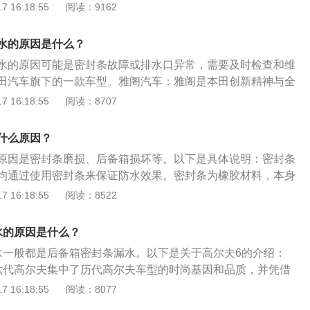
车辆急救包、随车工具包、三脚架指示牌、灭火器、油箱盖的
 16:18:55
阅读：9162
水。解决办法：建议到修理厂找专业人员进行维修。3、排水
的保养方法：清洗时用刷子清洁脏污，包括后尾箱的边缘和水
落是后备箱进水的一个主要原因，如果出现脱落现象，会直接
，防止脏物或液体进入后备箱侵蚀后尾箱表面，同时防止后备
有大量积水。解决方法：出现这种情况，只需将排水管重新加
水的原因是什么？
低被污染或破损的可能性。
箱胶条老化破损：后备箱胶条属于易损件，经过长时间风吹日
水的原因可能是密封条故障或排水口异常，需要及时检查和维
老化破损的现象，导致密封不严，从而发生渗水。解决方法：
田汽车旗下的一款车型。雅阁汽车：雅阁是本田创新精神与全
胶条，如果发现老化、破损现象及时更换。5、尾部灯座焊接
雅阁原配轮胎为米其林超高性能跑胎Pilot-Super-Sport。
 16:18:55
阅读：8707
尾部灯座是直接连接后备箱的，如果出现缝隙就会在洗车或者
接地面积变化方面，米其林在PSS上采用可变接地面积技术，
进后备箱，此处也是大部分车主经常忽略的一点。解决方法：
60R16米其林轮胎。密封条故障：当汽车密封条故障时。汽车后
什么原因？
处，查看是否出现缝隙，如出现缝隙，建议第一时间找专业人
以尝试更换一个新的密封条。排水口异常：排水口用于排出多
油箱开口：加油的时候忘记关油箱盖，雨水或者洗车水就会通
原因是密封条磨损、后备箱损坏等。以下是具体说明：密封条
口异常时，积水无法正常排出，将导致后备箱进水。
备箱，从而导致积水。解决方法：加油的时候一定要注意检查
均通过使用密封条来保证防水效果。密封条为橡胶材料，本身
7、底部排水孔堵塞：底部排水孔大概在后备箱备用轮胎的位
硬度，在一定的压力条件下不会发生变形。但当长期暴露在空
 16:18:55
阅读：8522
有积水，是可以通过排水孔流出的，但如果孔洞出现堵塞，会
密封条老化或磨损，最终使得后备箱进水。后备箱损坏：汽车
，出现积水问题。解决方法：只需要将排水孔重新疏通即可。
一定的规则，通常情况下车身各处均会做相应的排水弧度设
水的原因是什么？
形遭到破坏，遇到雨水侵袭时就容易导致后备箱严重漏水。汽
水一般都是后备箱密封条漏水。以下是关于高尔夫6的介绍：
决方法：尽快排水，尾箱备胎底部有放水的胶皮塞，取下即可
六代高尔夫集中了历代高尔夫车型的时尚基因和品质，并凭借
到进水点，检查后备箱盖是否有变形，四周的胶条有没有损
的生产制造工艺，给消费者带来全方位的感受。2、外观设计：
 16:18:55
阅读：8077
后备箱盖板及内部物品取出，开盖晾晒1个小时，避免发霉生
lter-de-Silva先生、Klaus-Bischoff先生和大众汽车集团