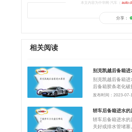
本文内容为中华网·汽车（
auto.
分享：
相关阅读
别克凯越后备箱进
别克凯越后备箱进
后备箱胶条老化破
等。以下是关于别
发布时间：2023-07-17
的各处均通过使用
强度和硬度，在一
轿车后备箱进水的
易导致密封条老化
轿车后备箱进水的
可。2、后备箱变
关好或排水管堵塞
均会做相应的排水