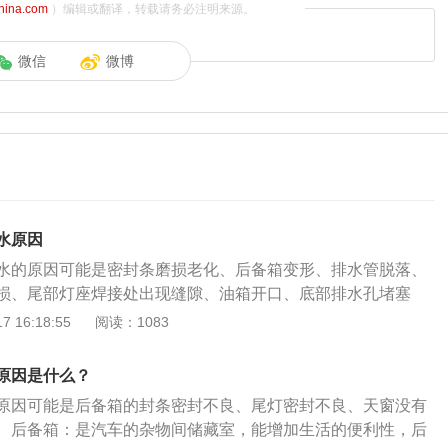
china.com
）编辑或翻译，转载请务必注明来源。
微信
微博
水原因
水的原因可能是密封条磨损老化、后备箱变形、排水管脱落、
损、尾部灯座焊接处出现缝隙、油箱开口、底部排水孔堵塞
克凯越后备箱进水的原因的详细介绍：1、密封条磨损：车身
 16:18:55
阅读：1083
密封条来保证防水效果。密封条为橡胶材料，本身具有一定的
定的压力条件下不会发生变形。但当长期暴露在空气中时，容
原因是什么？
或磨损。最终使得后备箱进水。解决办法：建议更换密封条即
原因可能是后备箱的封条密封不良、尾灯密封不良、天窗没有
形：汽车的后备箱设计均有一定的规则，通常情况下车身各处
。后备箱：是汽车的杂物间储藏室，能增加生活的便利性，后
弧度设计。若后备箱的外形遭到破坏，遇到雨水侵袭时就容易