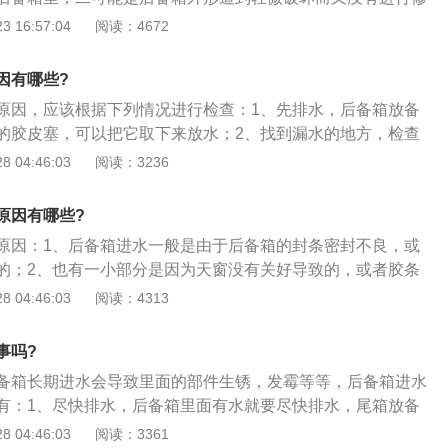
在各个区都做了相应的排水弧度设计的，碰到雨天后备箱就会
 16:57:04
阅读：4672
时保养的时候应该多检查一下车后备箱，还有后备箱放置备胎
积水的现象。后备箱积水的危害还是挺大的，积水久了没得到
因有哪些?
易导致后备箱出现锈蚀的情况。若是积水进入了备胎那里，久
原因，应该根据下列情况进行检查：1、先排水，后备箱放备
胎，产生难闻的臭味，并且湿气水汽排不出，也很容易让车内
的胶皮塞，可以把它取下来放水；2、找到漏水的地方，检查
现后备箱漏水后，首先应该及时清理车内积水，让后备箱重新
，四周胶条是否老化，用水管淋水后看有哪个部位有滴水进
 04:46:03
阅读：3236
后检测车内哪些部位和部件有受损，受损严重的，要及时到修
上盖观察哪里透光，做好标记；3、买一瓶玻璃胶，打开后备
后，让维修人员彻底排查漏水原因，进行修复。
去，用胶封标出位置，最好是外部密封。后保险杠也要拆下，
原因有哪些?
封了；4、对于老化的密封胶条，要到汽车修理厂更换。另
原因：1、后备箱进水一般是由于后备箱的封条密封不良，或
保修期内，直接打电话给售后或到4S店维修。
的；2、也有一小部分是因为天窗没有关好导致的，或者胶条
、一般情况下，如果发现后备箱里面有积水就要注意了，要及
 04:46:03
阅读：4313
处理。
事吗?
备箱长期进水会导致里面的部件生锈，发霉等等，后备箱进水
有：1、尽快排水，后备箱里面有水就要尽快排水，尾箱放备
皮塞，取下即可排水；2、需要尽快找到进水点，检查后备箱
 04:46:03
阅读：3361