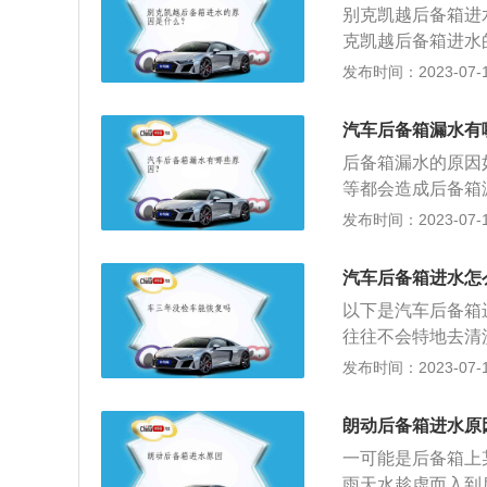
别克凯越后备箱进
选择滑石粉。
克凯越后备箱进水
密封条来保证防水
发布时间：2023-07-17
定的压力条件下不
或磨损。最终使得
汽车后备箱漏水有
规则，通常情况下
后备箱漏水的原因
坏，遇到雨水侵袭
等都会造成后备箱
象，要是之前车辆
发布时间：2023-07-17
胶条打不严，修复
密封胶条出现脱落
汽车后备箱进水怎
塞：有一些汽车的
以下是汽车后备箱
导致该故障现象的
往往不会特地去清
槽部分。把两边导
发布时间：2023-07-17
水孔，倒点清水冲
在密封条上。可以
朗动后备箱进水原
份。
一可能是后备箱上
雨天水趁虚而入到