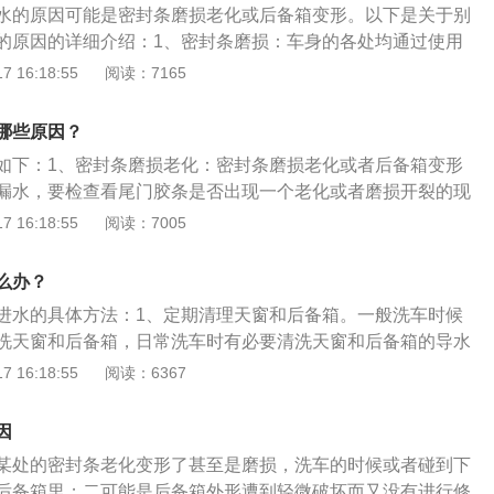
水的原因可能是密封条磨损老化或后备箱变形。以下是关于别
的原因的详细介绍：1、密封条磨损：车身的各处均通过使用
效果。密封条为橡胶材料，本身具有一定的强度和硬度，在一
 16:18:55
阅读：7165
会发生变形。但当长期暴露在空气中时，容易导致密封条老化
后备箱进水。2、后备箱变现：汽车的后备箱设计均有一定的
哪些原因？
车身各处均会做相应的排水弧度设计。若后备箱的外形遭到破
如下：1、密封条磨损老化：密封条磨损老化或者后备箱变形
时就容易导致后备箱严重漏水。
漏水，要检查看尾门胶条是否出现一个老化或者磨损开裂的现
出过事故，修复过后出现漏水就要检查是不是修复过后的密封
 16:18:55
阅读：7005
的地方存在裂缝。2、密封胶条脱落、损坏：要是后尾灯插头
或者损坏，水也会从尾灯流进后备箱。3、排水管泄漏、堵
么办？
天窗排水管走后备箱，要是天窗排水管出现泄漏、堵塞，也会
进水的具体方法：1、定期清理天窗和后备箱。一般洗车时候
发生。
洗天窗和后备箱，日常洗车时有必要清洗天窗和后备箱的导水
水槽内的灰尘和泥沙擦拭干净，用硬度稍微大铁丝，疏通下排
 16:18:55
阅读：6367
洗。2、润滑清洁密封条。用湿抹布清洁密封条，避免细沙粘
使用滑石粉或者婴儿爽身粉来吸干密封条上多余的油脂和水
因
某处的密封条老化变形了甚至是磨损，洗车的时候或者碰到下
后备箱里；二可能是后备箱外形遭到轻微破坏而又没有进行修