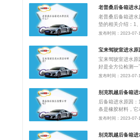
创意设计部门领导人F
老普桑后备箱进水
的设计语言”，创
老普桑后备箱进水
程，包括第一代高
垫的相关介绍：1
美的C柱造型。
底部的垫子。汽车
发布时间：2023-07-17
垫是集吸水、吸尘
保汽车内饰零部件
宝来驾驶室进水原
质，防紫外线，耐
宝来驾驶室进水原
载送花木、货物、
好是全方位检测一
车，周到细致地保
原因。宝来的相关
发布时间：2023-07-17
灵感。它的车身尺寸
更加流畅优雅而修长
别克凯越后备箱进
动版最大的变化就在
后备箱进水原因：
SI涡轮增压发动机。
条是橡胶材料，它
基本能满足人们日
形。2、后备箱变
发布时间：2023-07-17
都做了相应的排水
次清洗密封圈，可
别克凯越后备箱进
在搁置之前做一次