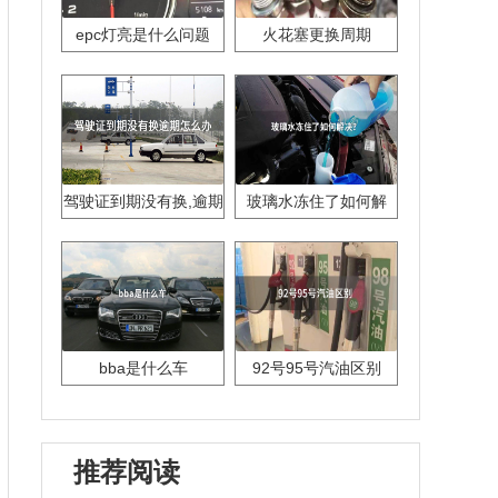
epc灯亮是什么问题
火花塞更换周期
驾驶证到期没有换,逾期
玻璃水冻住了如何解
怎么办??
决？
bba是什么车
92号95号汽油区别
推荐阅读