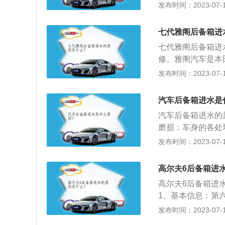
备箱里面有备胎、
发布时间：2023-07-17
导致后备箱严重漏
紧急拉线。后尾箱
管脱落：排水管脱
槽。铺上后尾箱垫
导致汽车后备箱存
七代雅阁后备箱进
箱内物品滑动，降
固即可。4、后备
七代雅阁后备箱进
晒很容易就会出现
修。雅阁汽车是本
应定期检查后备箱
球领先技术的践行者。
发布时间：2023-07-17
处出现缝隙：汽车
在消除高速过弯时
下雨的时候让水流
豪华版选用215/
汽车后备箱进水是
检查尾部灯座焊接
备箱容易进水。可
士进行维修。6、
汽车后备箱进水的
余的积水。当排水
过油箱直接流进后
磨损：车身的各处
油箱盖是否关严。
具有一定的强度和
发布时间：2023-07-17
置，如果后备箱中
气中时，容易导致
直接导致排水不良
的后备箱设计均有
高尔夫6后备箱进
计。若后备箱的外
高尔夫6后备箱进
车后备箱进水的解
1、基本信息：第
排水。需要尽快找
一汽-大众最先进
发布时间：2023-07-17
坏。开盖通风，将
外观简洁不失美观。以Wa
锈。