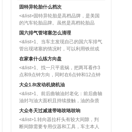
固特异轮胎什么档次
<&list>固特异轮胎是高档品牌，是美国
的汽车轮胎品牌。虽然是高档轮胎品
牌，但是中高低端的轮胎都有生产，这
国六排气管堵塞怎么清理
也是为了更好的开拓市场。
<&list>1、当车主发现自己的国六车排气
管出现堵塞的情况时，可以利用铁丝或
者是细棍，直接将杂物给取出来，如果
在家拿什么练方向盘
堵塞情况比较严重，也可以采取应急措
<&list>1、找一只平底锅，把两耳看作3
施。 <&list>2、直接利用木棍将所有的
点和9点钟方向，同时在6点钟和12点钟
杂物推到排气管里面的位置处，然后将
方向做一个标记。 <&list>2、双手握住
三元催化器拆解开，就可以将堵塞的东
大众1.8t发动机烧机油
平底锅两耳，然后往左打半圈、一圈、
西取出来。但如果是因为积碳过多引起
<&list>1、前后曲轴油封老化：前后曲轴
一圈半的练习，往右同样也要打相同的
的堵塞，就需要将三元催化器泡在草酸
油封与油大面积且持续接触，油的杂质
圈数。 <&list>3、最后强调要反复练
中进行清洗。 <&list>3、也可以利用清
和发动机内持续温度变化使其密封效果
习，这样就可以形成肌肉记忆，在真实
大众冬天过减速带咯吱咯吱响
洗剂对堵塞的情况得到解决，将清洗剂
逐渐减弱，导致渗油或漏油。<&list>2、
驾驶车辆时，不需要记忆也能打好方
放在燃油箱中，与燃油混合后，车辆启
<&list>1.转向器拉杆头有较大间隙，判
活塞间隙过大：积碳会使活塞环与缸体
向。
动时，就可以和汽油一起进入到燃烧
断间隙需要专用仪器和工具，车主本人
的间隙扩大，导致机油流入燃烧室中，