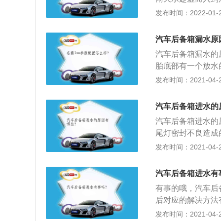
复，后备箱都是有
发布时间：2022-01-23
进水。车友们在平
的地方，是否都有
汽车后备箱漏水原
及时处理排干很容
汽车后备箱漏水的
了也会破坏腐蚀备
胎底部有一个放水
饰潮湿发霉。在发
后备箱盖是否变形
发布时间：2021-04-28
变得干燥起来。然
去，或进入后箱关
理店进行修理。最
箱拆下内饰板钻进
汽车后备箱进水的
不可拆卸就不能密
汽车后备箱进水的
外，如果汽车还在
尾灯密封不良造成
也出现老化了；3
发布时间：2021-04-28
时找到进水点进行
汽车后备箱进水有
有事的哦，汽车后
后对应的解决方法
胎底部有放水的胶
发布时间：2021-04-28