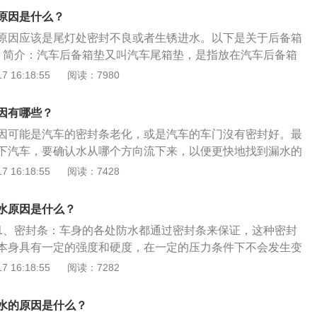
lavio-Manzoni先生为领导的设计团队，“颠覆了历代高尔夫
原因是什么？
造了崭新的大众设计理念。并将其融入第六代高尔夫设计的过
原因应该是尾灯处密封不良或者生锈进水。以下是关于后备箱
尔夫所特有的清晰简约的前部设计，以及第四代高尔夫近乎完
、简介：汽车后备箱垫又叫汽车尾箱垫，是指放在汽车后备箱
后备箱是用于存放物品的地方，其作用不容忽视。汽车后备箱
 16:18:55
阅读：7980
、去污、隔音、保护后备箱地毯五大主要功能为一体的一种环
。2、特点作用：后备箱垫精心设计的防滑表面，防水PE材
因有哪些？
油污，韧性强，可防止砂、泥、水、雪、油污污染后行李箱，
因可能是汽车的密封条老化，或是汽车的车门沒有密封好。最
放置潮湿物品、雨具、立体高边设计有效防止污物溢出污染爱
下汽车，要确认水从哪个方向流下来，以便更快地找到漏水的
护后备厢的各个角落，抵御各种侵袭。
介绍：1、外观：在外形上，宝来的研发以中国的传统舞狮为
 16:18:55
阅读：7428
达到了4540×1775×1467mm，稍逊于朗逸。宝来的车身线条
，动静之间彰显舞狮的灵动与威猛。2、动力：宝来1.4TSI运
水原因是什么？
于装备了由一汽大众大连发动机工厂生产的EA111系列1.4T
1、密封条：车身的各处防水都通过密封条来保证，这种密封
宝来1.4TSI运动版0-100km/h加速时间应该会在10秒左右，
本身具有一定的强度和硬度，在一定的压力条件下不会发生变
常驾驶甚至小运动一把对动力的需求。
形：汽车的后备箱设计都有一定的规则，在A、B、C、D四个区
 16:18:55
阅读：7282
弧度设计。以下是扩展资料：解决办法：在春秋两季必须要多
以用湿棉花慢慢的擦拭。如果车要经历长时间的搁置，要记得
水的原因是什么？
彻底的清洗，避免在停放时自然变老化。清洗的时候一般都会