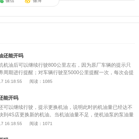
微信
微博
油还能开吗
机机油后可以继续行驶800公里左右，因为原厂车辆的提示只
养周期进行提醒；对车辆行驶至5000公里提醒一次，每次会提
，所以会有800公里较长的行驶区间，但同时也建议对车辆尽快保
 16:18:55
阅读：1085
，厂家会设置一个固定的参数，当达到一定公里数的时候车辆
的提示，提醒车辆及时进行新的保养；通常汽车保养的周期是
还能开吗
8000公里，而原厂设定的周期相对来说会比8000公里还要高一
还可以继续行驶，提示更换机油，说明此时的机油量已经达不
动机更换机油提示提前800公里外，其他的车辆在系统提示更
快到4S店更换新的机油。当机油油量不足，使机油泵的泵油量
机最大极限允许行驶50公里以内。车辆的提示更换机油则说明
泵不上油，致使机油压力下降。汽车则亮起机油压力不足报警
 16:18:55
阅读：1071
更换的里程，若不更换同时也能够继续行驶，但如果超出保养
速更换机油，提示车主要尽快补充机油，给汽车做保养，避免
机的磨损，减少使用周期。以思域2022款180TURBOCVT
动机造成损伤。现在很多车型都带有保养提醒功能，当里程或