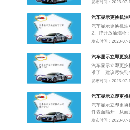
油，就证明机油经
发布时间：2023-07-17
滑、冷却作用下降
题的几率同时也提
汽车显示更换机油
油有着不同的特性
汽车显示更换机油
2、拧开放油螺栓
新机油倒入油底壳
发布时间：2023-07-17
试即可。机油也叫
漏、防锈防蚀、减
汽车显示立即更换
润滑油的主要成分
汽车显示立即更换
方面的不足。
准了，建议尽快到
程或者时间接近保
发布时间：2023-07-17
示。机油即发动机
漏、防锈防蚀、减
汽车显示立即更换
两部分组成。
汽车显示立即更换
件表面隔开，从而
却发动机；3、将
发布时间：2023-07-17
通过润滑油的流动