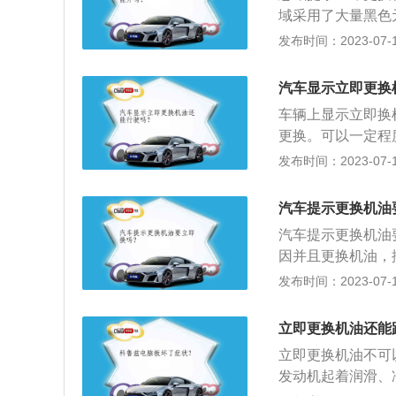
选，关键考虑到的
域采用了大量黑色
毂等等，新车一共
发布时间：2023-07-17
造型，进一步提升
部分地方都没有改
汽车显示立即更换
道，内饰以黑色为
车辆上显示立即换
更换。可以一定程
油"的原因：就是
发布时间：2023-07-17
换过，但是仪表还
果机油也更换，机
汽车提示更换机油
建议尽快去检查下
汽车提示更换机油
置10升左右的容
因并且更换机油，
放油螺丝并用纸巾
会自动消除。机油
发布时间：2023-07-17
机油。
蚀、减震缓冲的作
压把空气滤芯器吹
立即更换机油还能
3、加入3升半左
立即更换机油不可
发动机起着润滑、