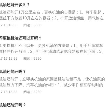
需要更换机油；2、机油的颜色程黑色；3、机油中黑色颗粒
机油还能开多久？
过多；4、机油的味道不正确。
机油还能开1万公里左右，更换机油的步骤是：1、将车拖起，
螺丝下方放置10升左右的容器；2、拧开放油螺丝，用气枪在
钟，放干后拧好放油螺丝并用纸巾擦拭检查是否漏油；3、装
 16:18:55
阅读：5330
漏斗对准注油口添加机油。更换机油的注意事项有：1、在热
旧机油排放干净；2、添加机油并保证机油加入量合适；3、加
即更换机油还可以开吗？
机，检查各部件是否有盛漏现象，启动发动机后，运转3分钟
即更换机油不可以开，更换机油的方法是：1、用千斤顶将车
常刻度。
螺栓并拧开放油；2、拧下机油滤芯后把容器放在其下面；3、
，添加新的机油即可。机油的作用是：1、缓解摩擦与高温；
 16:18:55
阅读：5330
、清洗清洁；4、减震缓冲；5、防锈防蚀。机油也叫发动机润滑
添加剂组成，基础油是润滑油的主要成分，决定着润滑油的基
机油还能开吗？
弥补和改善基础油性能方面的不足。
机油还能开，立即换机油的原因是机油油量不足，使机油泵的
机油压力下降。汽车机油的作用：1、减少零件相互移动时的
吸收发动机燃烧室及活塞顶内产生的热量，冷却发动机并保护
 16:18:55
阅读：5260
燃烧时产生的污染物和氧化物杂质粘附在发动机内部，保持内
和燃烧气体产生的酸性物质，防止发动机生锈和腐蚀。更换机
机油还能开吗？
检查机油粘度，无粘度需要更换机油；2、机油的颜色呈黑色；