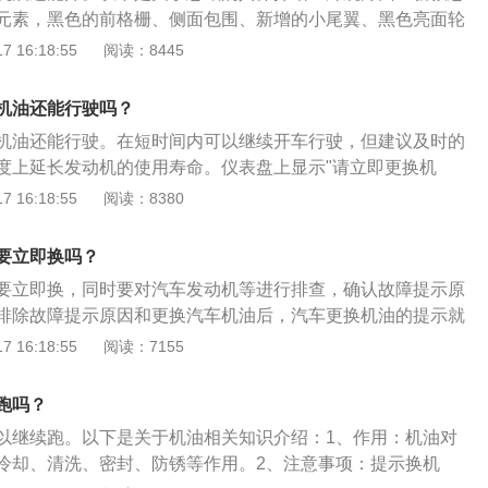
是机油的质量等级及其黏度级别，尽可能应用高粘度的机油。
元素，黑色的前格栅、侧面包围、新增的小尾翼、黑色亮面轮
提供了两种外观，相比现款新车主要调整了车身配色和前包围
 16:18:55
阅读：8445
了运动感。内饰方面：新款思域继续沿用了现款的样式，绝大
变，包括中控台、方向盘、座椅、换挡杆等，都是熟悉的味
机油还能行驶吗？
主色调。
机油还能行驶。在短时间内可以继续开车行驶，但建议及时的
度上延长发动机的使用寿命。仪表盘上显示"请立即更换机
机油的寿命已经到了极限，需要马上更换机油；如果机油已经更
 16:18:55
阅读：8380
出现这几个字就是更换好机油之后忘记把机油灯给复位了；如
油也复位，还出现就可能是仪表或者是车载电脑出现了故障。
要立即换吗？
。更换机油的步骤：将车拖起，拆掉护板，在放油螺丝下方放
要立即换，同时要对汽车发动机等进行排查，确认故障提示原
器；拧开放油螺丝，用气枪在机油加注口吹两分钟，放干后拧好
排除故障提示原因和更换汽车机油后，汽车更换机油的提示就
擦拭检查是否漏油；装好护板并放下，用漏斗对准注油口添加
能对发动机起到润滑减磨、辅助冷却降温、密封防漏、防锈防
 16:18:55
阅读：7155
用。汽车换机油的方法是：1、拆下空气滤芯器，用气泵的气
干净并装上；2、起升车，拧下螺丝放油，拧下机油滤芯器；
跑吗？
右机油即可。
以继续跑。以下是关于机油相关知识介绍：1、作用：机油对
冷却、清洗、密封、防锈等作用。2、注意事项：提示换机