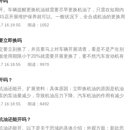
一款中型4门5座三厢车，车身尺寸长4674毫米、宽1802毫
开吗
期时，车辆的仪表或者多媒体系统就会亮起更换机油的提示。
轴距2735毫米。油箱容积47升，整备质量1315千克。搭载1.5
开。车辆提醒更换机油就需要尽早更换机油了，只需在短期内
油，能对发动机起到润滑减磨、辅助冷却降温、密封防漏、防
最大功率95千瓦，最大扭矩180牛米，配有CVT无级变速箱
4S店开展维护保养就可以。一般状况下，全合成机油的更换周
等作用，被誉为汽车的“血液”。机油由基础油和添加剂两部分
有驾官网）。以下是机油的介绍；机油，即发动机润滑油，英
0000千米之内；半合成机油是在7500公里或在6-8个月之内；
 16:18:55
阅读：1052
特征是：1、检查机油粘度，无粘度需要更换机油；2、机油的
eoil。发动机是汽车的心脏，发动机内有许多相互摩擦运动的金属
年或5000千米之内就必须更换。但充分考虑常常拥挤的城区或
机油中黑色颗粒物、金属屑、积碳过多；4、机油的味道不正
动速度快、环境差，工作温度可达400度至600度。全新技术可
超低温的条件下，应当调整周期时间，建议提早1000千米或是
要立即换吗
般纯净的全合成基础油，在此基础上添加独有的动力清洁技
针对一般的家用轿车包含日系车、韩系车等类别的新汽车，建
有超强清洁保护性能的润滑油。在这样恶劣的工况下面，只有
定要立刻换了，并且要马上对车辆开展清查，看是不是产生别
，例如0W-20或5W-20；如果是德系新汽车，建议应用5W-30
降低发动机零件的磨损，延长使用寿命。
般使用期限小于20%就需要开展更换了，要不然汽车发动机有
；针对采用了十万千米左右的日韩系车建议选30，德国车选40。
危害正常的的应用，还会继续减少汽车发动机的使用寿命。一
 16:18:55
阅读：9970
行自然环境跟总体的具体情况来挑选，关键考虑到的是机油的
机油的更换周期时间为一年或是10000千米之内；半合成机油
级别，尽可能应用高粘度的机油。
在6-八个月之内；矿物质机油则在一年或5000千米之内就必须更
开吗？
常拥挤的城区或是是长期高溫或长期超低温的条件下，就应当
机油还能开。扩展资料：具体原因：立即换机油的原因是机油
议提早1000千米或是一个月更换更好。车辆提醒更换机油就需
泵的泵油量减少，导致机油压力下降。汽车机油的作用有减少
，但是买车人无需太过于担忧，只需在短期内或短行程安排，
摩擦和损坏;吸收发动机燃烧室及活塞顶内产生的热量，冷却发
 16:18:55
阅读：8492
4S店开展维护保养就可以。针对一般的家用轿车包含日系车、
等。更换机油的特征：检查机油粘度，无粘度则代表需要更换
车，建议选20的机油黏度，例如0W-20或5W-20；如果是德
呈黑色；机油中黑色颗粒物、金属屑、积碳过多；机油的味道
5W-30或0W-30的机油；针对采用了十万千米左右的日韩系
机油还能开吗？
国车选40。务必依据自身的出行自然环境跟总体的具体情况来挑
机油还能开。以下是关于思域的具体介绍：外观方面：新款思