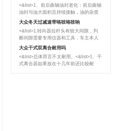
平底锅两耳，然后往左打半圈、一圈、
西取出来。但如果是因为积碳过多引起
<&list>1、前后曲轴油封老化：前后曲轴
一圈半的练习，往右同样也要打相同的
的堵塞，就需要将三元催化器泡在草酸
油封与油大面积且持续接触，油的杂质
圈数。 <&list>3、最后强调要反复练
中进行清洗。 <&list>3、也可以利用清
和发动机内持续温度变化使其密封效果
习，这样就可以形成肌肉记忆，在真实
大众冬天过减速带咯吱咯吱响
洗剂对堵塞的情况得到解决，将清洗剂
逐渐减弱，导致渗油或漏油。<&list>2、
驾驶车辆时，不需要记忆也能打好方
放在燃油箱中，与燃油混合后，车辆启
<&list>1.转向器拉杆头有较大间隙，判
活塞间隙过大：积碳会使活塞环与缸体
向。
动时，就可以和汽油一起进入到燃烧
断间隙需要专用仪器和工具，车主本人
的间隙扩大，导致机油流入燃烧室中，
室，最后形成废气排出，就可以让三元
无法制作，需要将车辆送到修理厂或4s
造成烧机油。<&list>3、机油粘度。使用
大众干式双离合耐用吗
催化器得到清洗，排气管堵塞的情况就
店；<&list>2.车辆半轴套管防尘罩破
机油粘度过小的话，同样会有烧机油现
<&list>总体而言不太耐用。<&list>1、干
能够得到解决。
裂，破裂后会出现漏油现象，使半轴磨
象，机油粘度过小具有很好的流动性，
式离合器如果放在十几年前还比较耐
损严重，磨损的半轴容易损坏，产生异
容易窜入到气缸内，参与燃烧。<&list>
用，但是由于现在的汽车发动机动力输
响；<&list>3.稳定器的转向胶套和球头
4、机油量。机油量过多，机油压力过
出越来越高，使得干式离合器散热不足
老化，一般是使用时间过长造成的。解
大，会将部分机油压入气缸内，也会出
的缺陷也逐渐暴露出来。<&list>2、由于
决方法是更换新的质量好的转向橡胶套
现烧机油。<&list>5、机油滤清器堵塞：
干式双离合的工作环境暴露在空气中，
和球头。
会导致进气不畅，使进气压力下降，形
而离合器的散热也是通离合器罩上面的
成负压，使机油在负压的情况下吸入燃
几个小孔来进行散热。但是在行驶过程
烧室引起烧机油。<&list>6、正时齿轮或
中变速箱需要换挡，就不得不使得离合
链条磨损：正时齿轮或链条的磨损会引
器频繁工作。<&list>3、长时间的低速行
起气阀和曲轴的正时不同步。由于轮齿
驶以及过于频繁的启停，导致离合器的