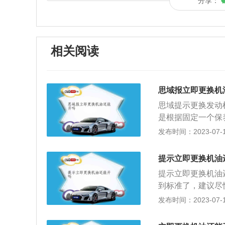
分享：
相关阅读
思域报立即更换机
思域提示更换发动
是根据固定一个保
前800公里提示
发布时间：2023-07-17
养。车辆在出厂时
就会出现相应符号
提示立即更换机油
在每行驶5000-
提示立即更换机油
些。除了原厂对发
到标准了，建议尽
换机油的情况发动
减少或因进空气而
发布时间：2023-07-17
当前车辆机油到了
灯，仪表盘显示请
里程太多会导致发动
因机油不足而对发