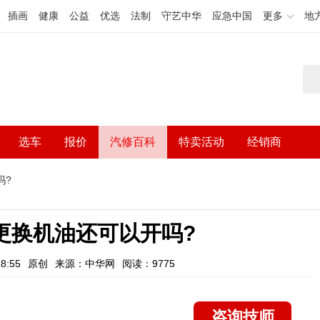
插画
健康
公益
优选
法制
守艺中华
应急中国
更多
地
选车
报价
汽修百科
特卖活动
经销商
吗?
更换机油还可以开吗?
8:55
原创
来源：中华网
阅读：9775
咨询技师