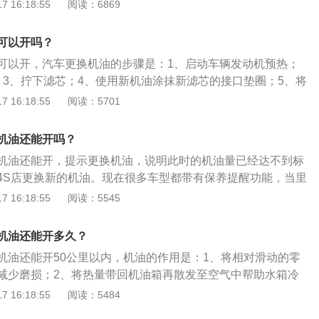
过一段时间的使用期限后，它的上述作用已经有所下降。润
 16:18:55
阅读：6869
，继续使用就会对发动机造成损害。减少使用寿命，增加出问
高维修成本。3、机油选择：机油粘度要适合，不同等级的机
可以开吗？
，其低温启动性和高温的抗磨、附着性也有着不同的表现。
可以开，汽车更换机油的步骤是：1、启动车辆发动机预热；
；3、拧下滤芯；4、使用新机油涂抹新滤芯的接口垫圈；5、将
；6、检查发动机下部是否有泄漏，检查机油尺启动发动机测
 16:18:55
阅读：5701
发动机润滑油，可以起到润滑减磨、辅助冷却降温、密封防
震缓冲的作用。机油的组成是基础油和添加剂，其中基础油是
机油还能开吗？
，决定着润滑油的基本性质，添加剂可弥补和改善基础油性能
机油还能开，提示更换机油，说明此时的机油量已经达不到标
4S店更换新的机油。现在很多车型都带有保养提醒功能，当里
养周期时，车辆的仪表或者多媒体系统就会亮起更换机油的提
 16:18:55
阅读：5545
润滑油，能对发动机起到润滑减磨、辅助冷却降温、密封防
震缓冲等作用，被誉为汽车的“血液”。机油由基础油和添加剂
机油还能开多久？
机油还能开50公里以内，机油的作用是：1、将相对滑动的零
减少磨损；2、将热量带回机油箱再散发至空气中帮助水箱冷
发动机零件上的碳化物、油泥、磨损金颗粒循环带回机油箱，
 16:18:55
阅读：5484
冲洗零件工作面上产生的脏物。更换机油的特征是：1、检查