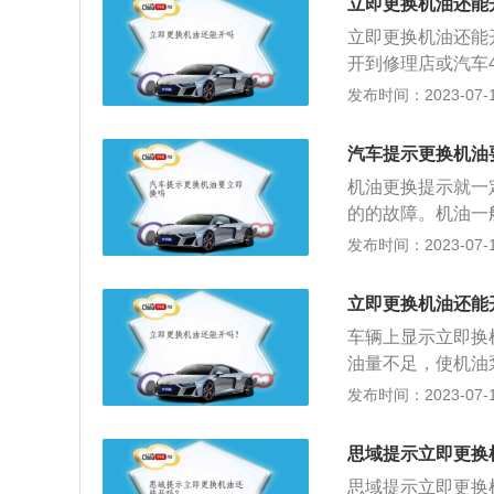
尚动版为例，此车是
立即更换机油还能
者时间接近保养周
米、高1415毫米、
立即更换机油还能
机油即发动机润滑
T涡轮增压发动机，
开到修理店或汽车
锈防蚀、减震缓冲
（以上数据来源于
期时间为一年或是1
发布时间：2023-07-17
组成。更换机油的
文名称：Engin
矿物质机油则在一
颜色程黑色；3、
表面，这些部件运
是长期高溫或长期
确。
汽车提示更换机油
将天然气制成水晶
一个月更换更好。
术，从而创造出具
机油更换提示就一
议选20的机油黏度
合格的润滑油才可
的的故障。机油一
或0W-30的机油
可能会产生损坏，
发布时间：2023-07-17
务必依据自身的出
般状况下，全合成
质量等级及其黏度
是在7500公里或
立即更换机油还能
换。但充分考虑常
车辆上显示立即换
更换周期时间，建
油量不足，使机油
要尽早更换机油了
零件相互移动时的
发布时间：2023-07-17
开到修理店或汽车
动机并保护其过热
韩系车等类别的新汽
机油；机油的颜色
系新汽车，建议应用
思域提示立即更换
不正确。
车建议选30，德
思域提示立即更换