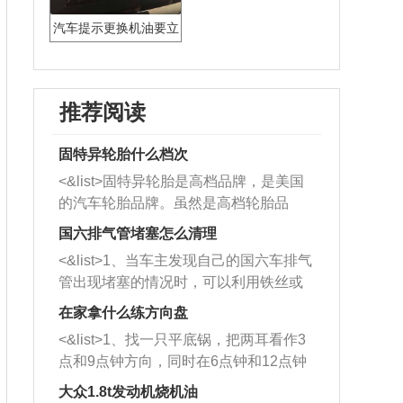
汽车提示更换机油要立
即换吗
推荐阅读
固特异轮胎什么档次
<&list>固特异轮胎是高档品牌，是美国
的汽车轮胎品牌。虽然是高档轮胎品
牌，但是中高低端的轮胎都有生产，这
国六排气管堵塞怎么清理
也是为了更好的开拓市场。
<&list>1、当车主发现自己的国六车排气
管出现堵塞的情况时，可以利用铁丝或
者是细棍，直接将杂物给取出来，如果
在家拿什么练方向盘
堵塞情况比较严重，也可以采取应急措
<&list>1、找一只平底锅，把两耳看作3
施。 <&list>2、直接利用木棍将所有的
点和9点钟方向，同时在6点钟和12点钟
杂物推到排气管里面的位置处，然后将
方向做一个标记。 <&list>2、双手握住
三元催化器拆解开，就可以将堵塞的东
大众1.8t发动机烧机油