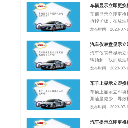
机油粘度，无粘度
车辆显示立即更换
物、金属屑、积碳
车辆显示立即更换
拆掉护板，在放油
机油加注口吹两分
发布时间：2023-07-17
好护板并放下，用
车状态下进行，把
汽车仪表盘显示立
入机油后启动发动
汽车仪表盘显示立
确认机油油量到正
辆顶起，找到放油
换上新的机油滤芯
发布时间：2023-07-17
2、冷却降温；3
油，是由基础油和
车子上显示立即换
本性质，添加剂可
车辆上显示立即换
泵油量减少，导致
摩擦和损坏；2、
发布时间：2023-07-17
其过热；3、防止
部的清洁；4、中
汽车提示立即更换
油的特征是：1、