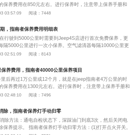
的保养费用在850元左右。进行保养时，注意带上保养手册和
做决定。
指南者的8万公里保养需要进行机油、机油滤清器的更换。除此之
 03:57:09
阅读：7448
滤芯和空调滤芯。 jeep指南者在进行保养时建议遵循官方规定
检查、维修并使用推荐的油液和润滑油，这是保证车况的必要
周期，指南者保养费用明细表
定期保养规范，车辆可能会造成损坏。凌渡进行保养前要仔细
车在行驶到5000公里时需要到Jeep4S店进行首次免费保养，更
明书上，汽车使用多少时间、走多少里程的时候需要保养什
隔5000公里进行一次小保养。空气滤清器每隔10000公里更
比较严格地规定。在做保养之前，认真阅读说明书，做到心中
（包含转向助力油、变速箱油和刹车油）集中在每隔50000公
 02:51:09
阅读：8143
养店被各种花言巧语蒙蔽，避免花冤枉钱。
塞也是50000公里更换一次。需要注意的是，指南者的汽油滤
终身免更换的，而空调滤清器官方建议每隔40000公里更换一
公里保养费用，指南者40000公里保养项目
明细表如下： Jeep指南者其1.4T和2.4L车型小保养费用分
万公里后再过1万公里或12个月，就是在jeep指南者4万公里的时
5元，而6万公里内常规保养总费用则为5950元和5029元，整体保
的保养费用在1300元左右。进行保养时，注意带上保养手册和
翼虎等车型来说并不高。而带来这一优势的原因自然是其较长
指南者的4万公里保养需要进行机油、机油滤清器的更换。除此之
 02:48:10
阅读：7496
.4T车型为每6个月或7500公里，2.4L车型则是达到了6个月或
滤芯和火花塞。 jeep指南者在进行保养时建议遵循官方规定的
防冻液等配件更换周期很长也是另一个原因之一。
查、维修并使用推荐的油液和润滑油，这是保证车况的必要条
灯消除，指南者保养灯手动归零
期保养规范，车辆可能会造成损坏。凌渡进行保养前要仔细阅
养灯消除方法：通电自检状态下，深踩油门到底3次，然后关闭电
书上，汽车使用多少时间、走多少里程的时候需要保养什么、
除保养提示。 指南者保养灯手动归零方法：(1)打开点火开关。
严格地规定。在做保养之前，认真阅读说明书，做到心中有
踩油门踏板之后松开来回重复3次。(3)关闭点火开关。 当启动汽车