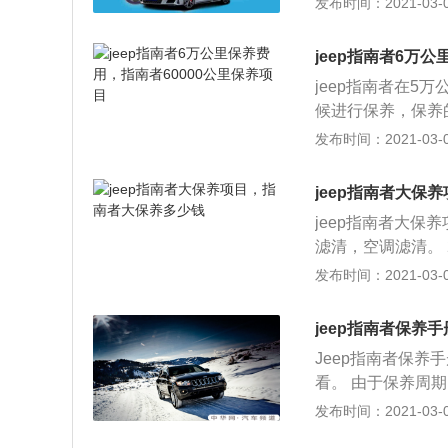
发布时间：2021-03-03
谱，就不会在保养
时，如果仪表盘显示“Ch
定，重复该程序。
jeep指南者6万
保养，那么保养灯
jeep指南者在5
行车里程，到下一
候进行保养，保养
保养灯归零的，按
行驶证。 jeep
发布时间：2021-03-03
程。
外，还要更换空气
的保养间隔，定期
jeep指南者大保
条件。如果不遵循
jeep指南者大保
阅读说明书。在说
滤清，空调滤清。
么、怎么保养都有
开蜡，后每洗三次
发布时间：2021-03-03
有谱，就不会在保
硬度，防止氧化 4
保养是指定期对汽
jeep指南者保养
件的预防性工作，
Jeep指南者保
擎）、变速箱系统
看。 由于保养周期
围。指南者汽车保
元和664元这种开
发布时间：2021-03-03
障发生，减缓劣化
行。经计算，指南者