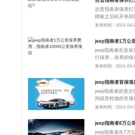
吉普指南者保养灯
吉普指南者保养灯
踏板之后松开来回
与三菱欧蓝的共享
发布时间：2021-04-25
入了大量新一代设计
元至28.99万元，
jeep指南者1万
南者的主力销售车型
jeep指南者在首
达到220牛米的最
行保养，保养的保
位。
证。 jeep指南
发布时间：2021-03-03
在进行保养时建议
和润滑油，这是保
jeep指南者首保
成损坏。凌渡进行
jeep指南者的
走多少里程的时候
间或里程做的常规
前，认真阅读说明
注意事项：车主最
发布时间：2021-03-03
免花冤枉钱。
是不是是原厂配发
更换也很重要，以
jeep指南者8万
项是免费的，不在
jeep指南者在7
保的时候做太多项