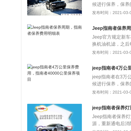
候进行保养，保养
糟糕，考虑之后再
行驶证。 jeep
发布时间：2021-03-03
外，还要更换空气
的保养间隔，定期
Jeep指南者保养
条件。如果不遵循
Jeep官方规定新
阅读说明书。在说
换机油机滤，之后每
么、怎么保养都有
换一次，全车油液
发布时间：2021-03-03
有谱，就不会在保
里更换一次，火花
清器一般情况下是
jeep指南者4万
次。 指南者保养费用
jeep指南者在3
别为660元和89
候进行保养，保养
养成本相比同级别
行驶证。 jeep
发布时间：2021-03-03
的保养周期间隔，1
外，还要更换空调
1万公里。当然，
保养间隔，定期检
jeep指南者保养
件。如果不遵循定
Jeep指南者保
读说明书。在说明
源，重新通电后消
怎么保养都有比较
(2)在lOs内慢