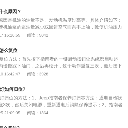
，轴距为2636毫米。jeep指南者2021款自动舒适版搭载了1.3l
最大功率是127千瓦，最大扭矩是270牛米，其采用了麦弗逊式
什么原因？
式独立悬架。
原因是机油的油量不足、发动机温度过高等。具体介绍如下：
使机油泵的泵油量减少或因进空气而泵不上油，致使机油压力
过高：使机油变稀，从配合间隙中大量流失而导致油压下降。
 16:18:55
阅读：5042
零部件损坏或因磨损、装配等问题出现间隙过大时，造成机油
足。间隙不当：曲轴与大小瓦之间的配合间隙不当，过紧会使
灯怎么复位
松会使机油压力降低。
灯复位方法：首先按下指南者的一键启动按钮让系统都启动起
内慢慢踩下油门，之后再松开，这个动作重复三次，最后按下
养灯就完成复位操作了。需要注意的是，如果车辆在重启后仪
 16:42:47
阅读：3928
提示，就表示前一次的复位操作没有成功，需要重新再来一次
的作用就在于定期提醒车主要对汽车进行保养，以维持汽车良
养灯如何归位?
长汽车的使用寿命，这就解决了不少车主没有自主意识进行自
养灯归位的方法：1、Jeep指南者保养灯归零方法：通电自检状
。汽车每运行一段时间或者是一段里程后，保养灯就会亮起，
底3次，然后关闭电源，重新通电后消除保养提示；2、指南者
间内把汽车开往维修店内进行保养。在汽车保养过后，专业技
法：（1）打开点火开关。（2）在lOs内慢踩油门踏板之后松
 21:09:05
阅读：1864
检测仪把汽车的保养灯归零，这样一来保养灯就会重新进行数
3）关闭点火开关；3、当启动汽车时，如果仪表盘显示“Chan
一次提醒车主进行车辆保养。如果技术人员没有进行复位或复
hangerequired”信息，表明没有重新设定，重复该程序。
以自己进行归零，不会影响汽车的使用。