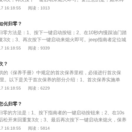
显示Changeoil或Oilchangerequired这些英文的话，就
 16:18:55
阅读：1013
定成功，需要重复上面的步骤。汽车行驶一段时间或行驶一定
亮起，这是汽车的保养提醒，表示该对汽车进行保养了。保养
灯如何归零？
会用电脑检测仪将保养灯归零，然后保养提醒会重新记录行驶
灯归零方法是：1、按下一键启动按钮；2、在10秒内慢踩油门踏
养公里时会再次提示。当然，如果维修人员忘记归零，也可以
3次；3、再次按下一键启动来熄火即可。jeep指南者定位城
归零。很多人问，维修灯不能不归零吗。可以，不会影响汽车
寸长宽高分别为4415mm、1819mm、1625mm，轴距为263
 16:18:55
阅读：9339
汽车下次更换零配件造成一定的麻烦，因为不归零的维修人员
jeep指南者有1.4T和2.4L的排量，有双离合、手动、手自一体
零配件的使用时间，还可能因为不及时更换零配件而造成危险
发动机最大功率为129kw，最大马力为175ps，最大扭矩为25
指南者是一款suv，该车长宽高分别为4465mm、1812mm、
次？
为2635mm。动力方面，指南者共使用了两款发动机，一款是1.4
供的《保养手册》中规定的首次保养里程，必须进行首次保
另一款是1.3升涡轮增压发动机，与1.4升涡轮增压发动机匹
0公里。以下是关于首次保养的部分介绍：1、首次保养实施单
速箱，与1.3升涡轮增压发动机匹配的是6速手动变速箱或7速
到特许服务站进行，由服务站免费为客户进行首次保养。2、
 16:18:55
阅读：6229
容：检查、添加发动机机油；检查或者添加冷却液、风窗洗涤
转向液；检查轮胎状况，调整轮胎气压和车轮拧紧力矩。
灯怎么归零？
灯归零的方法是：1、按下指南者的一键启动按钮来；2、在10s
后松开来回重复3次；3、最后再次按下一键启动来熄火，保养
p指南者2021款为例，其车身尺寸是：长4424毫米，宽1819
 16:18:55
阅读：5814