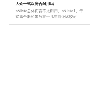
室，最后形成废气排出，就可以让三元
无法制作，需要将车辆送到修理厂或4s
造成烧机油。<&list>3、机油粘度。使用
大众干式双离合耐用吗
催化器得到清洗，排气管堵塞的情况就
店；<&list>2.车辆半轴套管防尘罩破
机油粘度过小的话，同样会有烧机油现
<&list>总体而言不太耐用。<&list>1、干
能够得到解决。
裂，破裂后会出现漏油现象，使半轴磨
象，机油粘度过小具有很好的流动性，
式离合器如果放在十几年前还比较耐
损严重，磨损的半轴容易损坏，产生异
容易窜入到气缸内，参与燃烧。<&list>
用，但是由于现在的汽车发动机动力输
响；<&list>3.稳定器的转向胶套和球头
4、机油量。机油量过多，机油压力过
出越来越高，使得干式离合器散热不足
老化，一般是使用时间过长造成的。解
大，会将部分机油压入气缸内，也会出
的缺陷也逐渐暴露出来。<&list>2、由于
决方法是更换新的质量好的转向橡胶套
现烧机油。<&list>5、机油滤清器堵塞：
干式双离合的工作环境暴露在空气中，
和球头。
会导致进气不畅，使进气压力下降，形
而离合器的散热也是通离合器罩上面的
成负压，使机油在负压的情况下吸入燃
几个小孔来进行散热。但是在行驶过程
烧室引起烧机油。<&list>6、正时齿轮或
中变速箱需要换挡，就不得不使得离合
链条磨损：正时齿轮或链条的磨损会引
器频繁工作。<&list>3、长时间的低速行
起气阀和曲轴的正时不同步。由于轮齿
驶以及过于频繁的启停，导致离合器的
或链条磨损产生的过量侧隙，使得发动
温度不断升高，而低速行驶时空气流动
机的调节无法实现：前一圈的正时和下
效率不高，无法将离合器中的热量有效
一圈可能就不一样。当气阀和活塞的运
的带走，导致离合器内部的温度不断升
动不同步时，会造成过大的机油消耗。
高，加速离合器的磨损。
解决方法：更换正时齿轮或链条。<&list
>7、内垫圈、进风口破裂：新的发动机
设计中，经常采用各种由金属和其他材