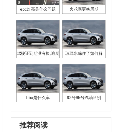
epc灯亮是什么问题
火花塞更换周期
驾驶证到期没有换,逾期
玻璃水冻住了如何解
怎么办??
决？
bba是什么车
92号95号汽油区别
推荐阅读