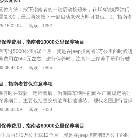
怎么复位?
复位方法：按下指南者的一键启动按钮来，在10s内慢踩油门
重复3次，最后再次按下一键启动来熄火即可复位。1、指南者
平台，汽车的前脸造型拥有吉普汽车一贯的粗犷风格，同时注
 15:02:04
阅读：1252
元素，使吉普指南者拥有时尚感；2、市场参考价在24.99万
搭载2.0升和2.4升两种排量发动机，其中2.4升发动机是吉普指
公里保养费用，指南者10000公里保养项目
；3、在6000转时可以达到125kw的最大功率，在4500转时
保后再过5000公里或6个月，就是在jeep指南者1万公里的时候进
大扭矩。与发动机相匹配的是cvt变速箱，可以模拟6个前进挡
养费用在660元左右。进行保养时，注意带上保养手册和行驶
者的1万公里保养需要进行机油、机油滤清器的更换。 jeep指南者
 05:42:09
阅读：7465
遵循官方规定的保养间隔，定期检查、维修并使用推荐的油液
证车况的必要条件。如果不遵循定期保养规范，车辆可能会造
项目，指南者首保注意事项
保养前要仔细阅读说明书。在说明书上，汽车使用多少时间、
首次保养时在驾驶一定距离后，为保障车辆性能而在厂商规定的时
需要保养什么、怎么保养都有比较严格地规定。在做保养之
保养项目。主要包括更换机油和机油滤芯。 现代名图进行首保
书，做到心中有谱，就不会在保养店被各种花言巧语蒙蔽，避
好全程跟着车辆的保养手续走。车主最好注意一下更换的机油
 05:33:09
阅读：7430
的，因为机油如果品质不过关就会损坏发动机。另外滤清器的
免出现没有更换的情况。还要注意的是首保的内容一般只有几
公里保养费用，指南者80000公里保养项目
首保范围内的服务就要收费了。所以，如果修车师傅要你在首
万公里后再过1万公里或12个月，就是在jeep指南者8万公里的时
目的更换，就需要仔细了解你的汽车是不是真的有他说的那么