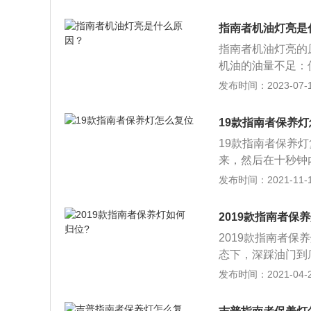
毫米，高1635毫米
涡轮增压发动机，
指南者机油灯亮是
独立悬架和多连杆
指南者机油灯亮的
机油的油量不足：
下降。发动机温度
发布时间：2023-07-17
间隙过大：机油泵
泵不出油或出油不
19款指南者保养
机油压力升高，过
19款指南者保养
来，然后在十秒钟
一键启动熄火，保
发布时间：2021-11-10
表盘上显示了英文
复位操作。保养灯
2019款指南者保
好的运行状态，延
2019款指南者保
主保养车辆的习惯
态下，深踩油门到
车主就要在一定时
保养灯怎么复位方
发布时间：2021-04-25
术人员就会用电脑
开来回重复3次。（
据记录，以保证下
geoil”或“Oilc
位失败，车主也可