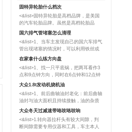
固特异轮胎什么档次
<&list>固特异轮胎是高档品牌，是美国
的汽车轮胎品牌。虽然是高档轮胎品
牌，但是中高低端的轮胎都有生产，这
国六排气管堵塞怎么清理
也是为了更好的开拓市场。
<&list>1、当车主发现自己的国六车排气
管出现堵塞的情况时，可以利用铁丝或
者是细棍，直接将杂物给取出来，如果
在家拿什么练方向盘
堵塞情况比较严重，也可以采取应急措
<&list>1、找一只平底锅，把两耳看作3
施。 <&list>2、直接利用木棍将所有的
点和9点钟方向，同时在6点钟和12点钟
杂物推到排气管里面的位置处，然后将
方向做一个标记。 <&list>2、双手握住
三元催化器拆解开，就可以将堵塞的东
大众1.8t发动机烧机油
平底锅两耳，然后往左打半圈、一圈、
西取出来。但如果是因为积碳过多引起
<&list>1、前后曲轴油封老化：前后曲轴
一圈半的练习，往右同样也要打相同的
的堵塞，就需要将三元催化器泡在草酸
油封与油大面积且持续接触，油的杂质
圈数。 <&list>3、最后强调要反复练
中进行清洗。 <&list>3、也可以利用清
和发动机内持续温度变化使其密封效果
习，这样就可以形成肌肉记忆，在真实
大众冬天过减速带咯吱咯吱响
洗剂对堵塞的情况得到解决，将清洗剂
逐渐减弱，导致渗油或漏油。<&list>2、
驾驶车辆时，不需要记忆也能打好方
放在燃油箱中，与燃油混合后，车辆启
<&list>1.转向器拉杆头有较大间隙，判
活塞间隙过大：积碳会使活塞环与缸体
向。
动时，就可以和汽油一起进入到燃烧
断间隙需要专用仪器和工具，车主本人
的间隙扩大，导致机油流入燃烧室中，