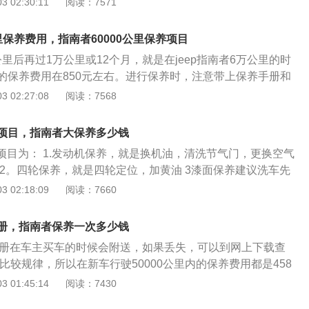
 02:30:11
阅读：7571
店被各种花言巧语蒙蔽，避免花冤枉钱。
angeoil”或“Oilchangerequired”信息，表明没有重新设
 现在的车行车电脑都有保养里程提示，如果到了公里数没有做
公里保养费用，指南者60000公里保养项目
就会亮，做了保养后，服务站会帮你把保养灯归零，开始记录
万公里后再过1万公里或12个月，就是在jeep指南者6万公里的时
次保养公里数时提示。如果不到服务站，自己做保养也可以把
的保养费用在850元左右。进行保养时，注意带上保养手册和
照说明书上来操作。如果不归零，那么就记录不了保养的里
指南者的6万公里保养需要进行机油、机油滤清器的更换。除此之
 02:27:08
阅读：7568
滤芯和空调滤芯。 jeep指南者在进行保养时建议遵循官方规定
检查、维修并使用推荐的油液和润滑油，这是保证车况的必要
养项目，指南者大保养多少钱
定期保养规范，车辆可能会造成损坏。凌渡进行保养前要仔细
养项目为： 1.发动机保养，就是换机油，清洗节气门，更换空气
明书上，汽车使用多少时间、走多少里程的时候需要保养什
 2。四轮保养，就是四轮定位，加黄油 3漆面保养建议洗车先
比较严格地规定。在做保养之前，认真阅读说明书，做到心中
车打一次蜡，或者一个月一次。最好做个漆面镀膜，增加漆面
 02:18:09
阅读：7660
养店被各种花言巧语蒙蔽，避免花冤枉钱。
室内真皮保养 指南者大保养的价格大概在1500元左右。指南者
车相关部分进行检查、清洁、补给、润滑、调整或更换某些零
手册，指南者保养一次多少钱
又称汽车维护。现代的汽车保养主要包含了对发动机系统（引
养手册在车主买车的时候会附送，如果丢失，可以到网上下载查
、空调系统、冷却系统、燃油系统、动力转向系统等的保养范
比较规律，所以在新车行驶50000公里内的保养费用都是458
养的目的是保持车容整洁，技术状况正常，消除隐患，预防故
销交替进行的。全车油液的大保养在新车行驶到50000公里时进
 01:45:14
阅读：7430
过程，延长使用周期。
车型在行驶到60000公里时的常规保养成本为10475元。 Jee