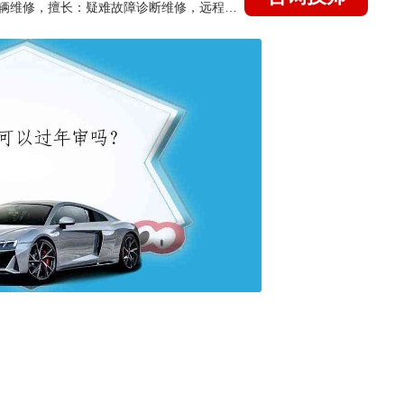
国家认证的汽车维修技师，15年德美日等各系车辆维修，擅长：疑难故障诊断维修，远程维修技术指导