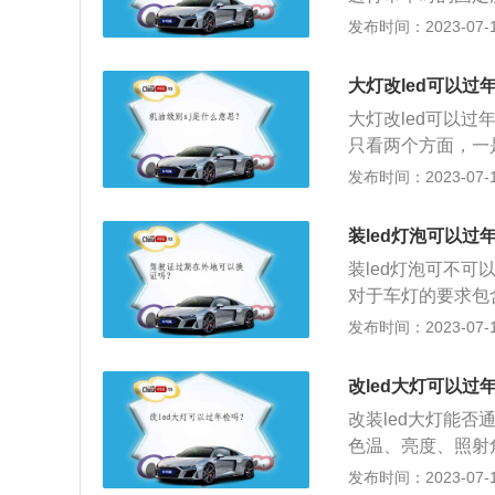
检，及时消除车辆
发布时间：2023-07-17
机动车交通事故责
料。机动车驾驶人
大灯改led可以过
提交身体条件证明
大灯改led可以
只看两个方面，一
流明，二是看角度
发布时间：2023-07-17
作为汽车灯显著的
成，一般都是组合
装led灯泡可以过
大灯作为汽车灯位
装led灯泡可不
用的双氙气大灯。
对于车灯的要求包
求。以下为LED的
发布时间：2023-07-17
光源均采用LED
题，同时还有卸载
改led大灯可以过
来营造车内环境，
改装led大灯能
使用过程中光输出
色温、亮度、照射
汽车灯适合于汽车
过年检。主要检查
发布时间：2023-07-17
尾灯，刹车灯，转