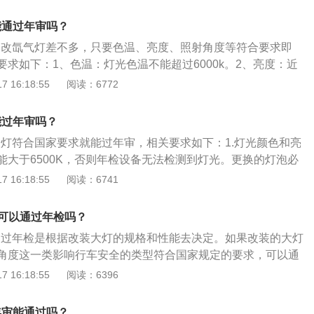
度是否达标，只要远近光角度正常即可。其实也就是改装的led
示宽灯，导航，娱乐系统，背光灯及指示灯等。
安全就可以顺利通过年检。汽车年检的相关规定：年检的不合
能通过年审吗？
复，逾期仍不合格，车管所应收缴其行车牌证，不准再继续行
灯和改氙气灯差不多，只要色温、亮度、照射角度等符合要求即
检或年检不合格的车辆，不准在道路上行驶，也不准转籍；符
求如下：1、色温：灯光色温不能超过6000k。2、亮度：近
超过规定年限的车辆，不予检验，并收回牌证，注销档案，予
050lm，远光灯不能低于1450lm。3、照射角度：车灯的使用
 16:18:55
阅读：6772
路交通参与者，灯光高度不能过高。以下是汽车改装的其他法
《道路交通安全法》明确规定，任何单位或者个人不得拼装机
能过年审吗？
机动车已登的结构、构造或者特征。车辆的结构包括车身颜
d大灯符合国家要求就能过年审，相关要求如下：1.灯光颜色和亮
个硬性的标准和发动机的相关技术参数。2、已领牌照的汽车
能大于6500K，否则年检设备无法检测到灯光。更换的灯泡必
车管所登记申报，其改装技术报告经车管所审查同意后，方可
要有中心聚光焦点，设备检测的也是中心点的亮度，如果是散
 16:18:55
阅读：6741
毕，还要到车管所办理改装变更手续。3、车辆改装是否合
过年检。2.led灯泡安装问题：每辆车灯泡位置和后盖距离不一
是否与行驶证上的照片相符，与车辆出厂技术参数是否相符，
泡有带风扇和散热铝带两种，要选择自己车能安装的led灯泡，
年检。
灯可以通过年检吗？
不严实，从而导致进水进灰问题，灯泡也会很快坏掉甚至影响
否通过年检是根据改装大灯的规格和性能去决定。如果改装的大灯
.led灯泡品牌：尽量选择大品牌，因为led灯泡对散热和灯珠
角度这一类影响行车安全的类型符合国家规定的要求，可以通
处理不好，灯光会衰减非常快，灯芯也会很快烧掉，选择大品
的是两个角度：亮度是否达到要求，也就是亮度至少不可以小
 16:18:55
阅读：6396
效果都有保障。
度是否达标，只要远近光角度正常即可。其实也就是改装的led
安全就可以顺利通过年检。汽车年检的相关规定：年检的不合
年审能通过吗？