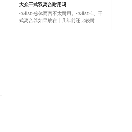
室，最后形成废气排出，就可以让三元
无法制作，需要将车辆送到修理厂或4s
造成烧机油。<&list>3、机油粘度。使用
大众干式双离合耐用吗
催化器得到清洗，排气管堵塞的情况就
店；<&list>2.车辆半轴套管防尘罩破
机油粘度过小的话，同样会有烧机油现
<&list>总体而言不太耐用。<&list>1、干
能够得到解决。
裂，破裂后会出现漏油现象，使半轴磨
象，机油粘度过小具有很好的流动性，
式离合器如果放在十几年前还比较耐
损严重，磨损的半轴容易损坏，产生异
容易窜入到气缸内，参与燃烧。<&list>
用，但是由于现在的汽车发动机动力输
响；<&list>3.稳定器的转向胶套和球头
4、机油量。机油量过多，机油压力过
出越来越高，使得干式离合器散热不足
老化，一般是使用时间过长造成的。解
大，会将部分机油压入气缸内，也会出
的缺陷也逐渐暴露出来。<&list>2、由于
决方法是更换新的质量好的转向橡胶套
现烧机油。<&list>5、机油滤清器堵塞：
干式双离合的工作环境暴露在空气中，
和球头。
会导致进气不畅，使进气压力下降，形
而离合器的散热也是通离合器罩上面的
成负压，使机油在负压的情况下吸入燃
几个小孔来进行散热。但是在行驶过程
烧室引起烧机油。<&list>6、正时齿轮或
中变速箱需要换挡，就不得不使得离合
链条磨损：正时齿轮或链条的磨损会引
器频繁工作。<&list>3、长时间的低速行
起气阀和曲轴的正时不同步。由于轮齿
驶以及过于频繁的启停，导致离合器的
或链条磨损产生的过量侧隙，使得发动
温度不断升高，而低速行驶时空气流动
机的调节无法实现：前一圈的正时和下
效率不高，无法将离合器中的热量有效
一圈可能就不一样。当气阀和活塞的运
的带走，导致离合器内部的温度不断升
动不同步时，会造成过大的机油消耗。
高，加速离合器的磨损。
解决方法：更换正时齿轮或链条。<&list
>7、内垫圈、进风口破裂：新的发动机
设计中，经常采用各种由金属和其他材