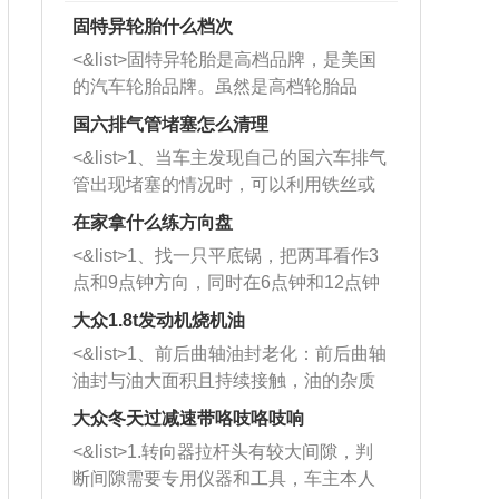
固特异轮胎什么档次
<&list>固特异轮胎是高档品牌，是美国
的汽车轮胎品牌。虽然是高档轮胎品
牌，但是中高低端的轮胎都有生产，这
国六排气管堵塞怎么清理
也是为了更好的开拓市场。
<&list>1、当车主发现自己的国六车排气
管出现堵塞的情况时，可以利用铁丝或
者是细棍，直接将杂物给取出来，如果
在家拿什么练方向盘
堵塞情况比较严重，也可以采取应急措
<&list>1、找一只平底锅，把两耳看作3
施。 <&list>2、直接利用木棍将所有的
点和9点钟方向，同时在6点钟和12点钟
杂物推到排气管里面的位置处，然后将
方向做一个标记。 <&list>2、双手握住
三元催化器拆解开，就可以将堵塞的东
大众1.8t发动机烧机油
平底锅两耳，然后往左打半圈、一圈、
西取出来。但如果是因为积碳过多引起
<&list>1、前后曲轴油封老化：前后曲轴
一圈半的练习，往右同样也要打相同的
的堵塞，就需要将三元催化器泡在草酸
油封与油大面积且持续接触，油的杂质
圈数。 <&list>3、最后强调要反复练
中进行清洗。 <&list>3、也可以利用清
和发动机内持续温度变化使其密封效果
习，这样就可以形成肌肉记忆，在真实
大众冬天过减速带咯吱咯吱响
洗剂对堵塞的情况得到解决，将清洗剂
逐渐减弱，导致渗油或漏油。<&list>2、
驾驶车辆时，不需要记忆也能打好方
放在燃油箱中，与燃油混合后，车辆启
<&list>1.转向器拉杆头有较大间隙，判
活塞间隙过大：积碳会使活塞环与缸体
向。
动时，就可以和汽油一起进入到燃烧
断间隙需要专用仪器和工具，车主本人
的间隙扩大，导致机油流入燃烧室中，