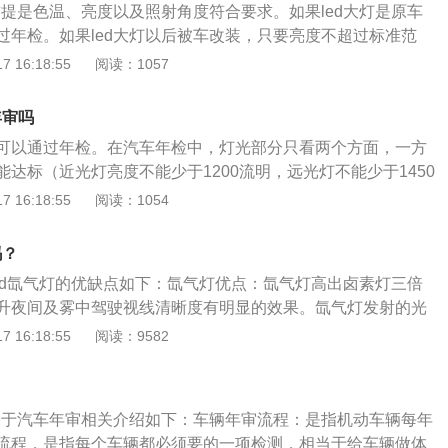
前提是色温、亮度以及照射角度符合要求。如果led大灯是原车
过年检。如果led大灯以后被车改装，只要亮度不超过标准范
。led大灯由发光二极管组成，全称为发光二极管。与普通白炽
 16:18:55
阅读：1057
的工作电压更低，电流更小，从而节省更多的电能。此外，led
抗冲击、耐用、可靠性强、响应时间快、价格低等特点，已成
年审吗
。led大灯不仅可以用在汽车上，还可以用在显示器、交通信号
灯可以通过年检。在汽车年检中，灯光部分只看两个方面，一方
明上，应用非常广泛。但是市场上的led大灯质量也是良莠不
达标（近光灯亮度不能少于1200流明，远光灯不能少于1450
led大灯改装注意事项:1.如果led大灯是为需要功率检测的车
是角度是否合格，只要远近光灯角度合格就没有问题。需要注
 16:18:55
阅读：1054
装解码器才能正常工作。2.重装led大灯时最好同时安装镜头。
量检测的机型需要配备解码器。安装LED大灯时，首先要检查
选择聚光性能更好的led灯泡，也可以选择自带切线的led灯
装有透镜。更换汽车大灯时，需要检查原车灯的型号。并不是
大灯时要注意原车接口的位置，否则灯泡会装不下。
吗？
能装在车上。如果接口的型号不同，安装大灯就不行。与卤素大
led氙气灯的优缺点如下：氙气灯优点：氙气灯高出卤素灯三倍
灯更节能，使用寿命更长，光照强度更好。此外，汽车上使用的
升夜间及雾中驾驶视线清晰度有明显的效果。氙气灯发射的光
换，使用寿命更长。
倍以上，同时电能转化为光能的效率也比卤素灯提高70%以
 16:18:55
阅读：9582
有比较高的能量密度和光照强度，汽车车灯亮度的提高也有效
觉范围，从而营造出更为安全的驾驶条件。氙气灯缺点：雨雾
？
灯穿透力强，所以如果最好保留2个卤素大灯在大雾天可以配
，关于汽车年审相关介绍如下：车辆年审流程：是指机动车辆每年
聚光性不好。
流程，是指每个车辆都必须要的一项检测，相当于给车辆做体