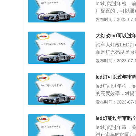
led灯能过年检，
厂配置的，可以通
围，也能通过年检
发布时间：2023-07-17
灯相比，led大灯
大灯具有防冲压、
大灯改led可以过
为汽车照明的主流
汽车大灯改LED
灯、液晶背光和照
面是灯光亮度是否能
齐，选择时要注意。
流明），另一方面
发布时间：2023-07-17
辆改装的，需要安
意的是，有些带电
如果没有镜头，可以
汽车的卤素灯是否
泡。3.改装led
led灯可以过年审
所有的LED灯都
led灯能过年检，
灯相比，LED大
的亮度效率，对提
LED大灯无需更
通量是卤素灯的2
发布时间：2023-07-17
上，所以氙气灯具
扩大了车前方的视
led灯能过年审吗
天氙气大灯没卤素
led灯能过年审
合雾灯一起使用。
进行审车时的固定