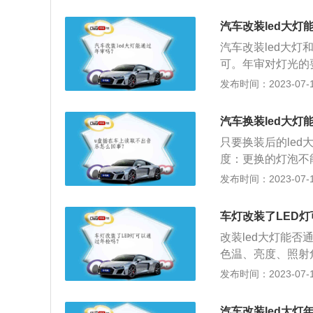
于1400流明。角
灯，车内照明灯，
大灯不会影响行车
汽车改装led大灯
格车辆，应限期修
汽车改装led大
驶；无故不参加年
可。年审对灯光的要
合报废条件或使用
光灯流明不能低于1
发布时间：2023-07-17
以报废。
不能影响到其他道
律规定：1、新的
汽车换装led大灯
动车或者擅自改变
只要换装后的le
色、长、宽、高四
度：更换的灯泡不
进行改装前，应向
须高低左右合适，
发布时间：2023-07-17
进行改装。改装完
射的灯光则不能通
法，关键是看车辆
样。现在的led灯
不符合就不能通过
车灯改装了LED
不然安装的后盖会
改装led大灯能
原车线路和总成。3
色温、亮度、照射
要求比较高，散热
过年检。主要检查
发布时间：2023-07-17
牌的灯泡的质量和
于1400流明。角
大灯不会影响行车
汽车改装led大灯