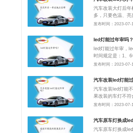
格车辆，应限期修
汽车改装大灯后年
驶；无故不参加年
多，只要色温、亮
合报废条件或使用
有不利于行车安全
发布时间：2023-07-17
以报废。
关资料：1、改装
的保障检测。2、
led灯能过年审吗
大于6500K，
led灯能过年审，
右合适，要有中心
时间规定是：1、
不会通过。
3、15年以上半年
发布时间：2023-07-17
过2年以上注册登
检测、灯光检测、
汽车改装led灯能
强汽车的维护保养
汽车改装led灯
果改装的车灯不符
下限，没有上限。近
发布时间：2023-07-17
限的要求，只是以
没有灯光散光射问
汽车原车灯换成le
泡如果加装透镜，
汽车原车灯换成l