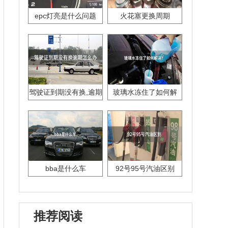
epc灯亮是什么问题
火花塞更换周期
驾驶证到期没有换,逾期
玻璃水冻住了如何解
怎么办??
决？
bba是什么车
92号95号汽油区别
推荐阅读