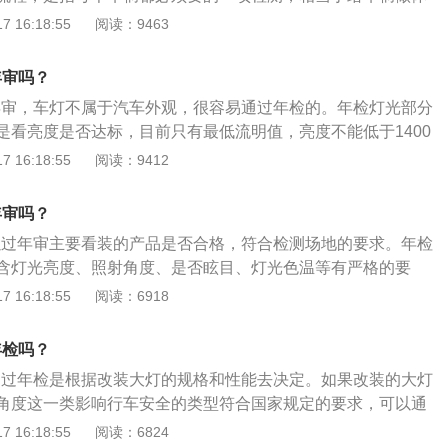
安全隐患，减少交通事故的发生。年检时携带资料：行驶证、
 16:18:55
阅读：9463
任强制保险单副本、验车人身份证、三角警示牌、灭火器等资
可以在机动车驾驶证核发地或者核发地以外的地方参加审验、
年审吗？
。
过年审，车灯不属于汽车外观，很容易通过年检的。年检灯光部分
是看亮度是否达标，目前只有最低流明值，亮度不能低于1400
是否合格，只要远近光角度没问题就能够安全通过年检。led灯
 16:18:55
阅读：9412
一个特点就是其实由数量多、体积小、亮度高的灯粒组合而
成一定的形状，例如一条灯线或者是一大片整体的面积。氙气
年审吗？
于其中一般都是相对独立的个体，当然也存在一部分车型是采
可以过年审主要看装的产品是否合格，符合检测场地的要求。年检
含灯光亮度、照射角度、是否眩目、灯光色温等有严格的要
相关资料：1、LED基础资料介绍：LED汽车灯，是指车内外
 16:18:55
阅读：6918
技术，用来外部与内部照明。外部照明设备涉及热极限与EMC问
负载测试的许多复杂标准。LED汽车灯可广泛使用LED汽车灯
年检吗？
用寿命为5万个小时，LED的结构坚固，不容易受振动影响，
否通过年检是根据改装大灯的规格和性能去决定。如果改装的大灯
亮度也不会明显下降。2、适合使用LED汽车灯的位置：LED
角度这一类影响行车安全的类型符合国家规定的要求，可以通
电子的各种照明应用，包括大灯（远光灯和近光灯），雾灯，
的是两个角度：亮度是否达到要求，也就是亮度至少不可以小
 16:18:55
阅读：6824
向信号灯，白天行车灯，踏板照明灯，仪表灯，牌照灯，车门