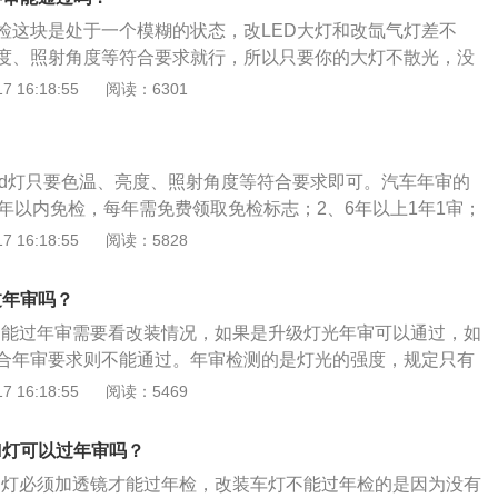
复，逾期仍不合格，车管所应收缴其行车牌证，不准再继续行
检这块是处于一个模糊的状态，改LED大灯和改氙气灯差不
检或年检不合格的车辆，不准在道路上行驶，也不准转籍；符
度、照射角度等符合要求就行，所以只要你的大灯不散光，没
超过规定年限的车辆，不予检验，并收回牌证，注销档案，予
的因素存在就不会影响年审。以下是汽车改装led大灯年审的相
 16:18:55
阅读：6301
车灯后年审问题，汽车年检是国家强制性对车主驾驶安全进行
在灯光方面年审有对灯光颜色和亮度的要求，更换的灯泡不能
？
否则年检设备无法检测到灯光。3、还有就是更换的灯泡必须高低左
led灯只要色温、亮度、照射角度等符合要求即可。汽车年审的
聚光焦点，设备检测的也是中心点的亮度，如果是散射的年检
6年以内免检，每年需免费领取免检标志；2、6年以上1年1审；
1审；4、6年以内发生事故的车辆需上线检测；5、出厂日期超
 16:18:55
阅读：5828
记。年审的内容是：外观检查、尾气排放检测、底盘检测、obd
制动检测，车辆年审可以起到及时消除车辆安全隐患，督促加
过年审吗？
，减少交通事故的发生的作用。
能不能过年审需要看改装情况，如果是升级灯光年审可以通过，如
合年审要求则不能通过。年审检测的是灯光的强度，规定只有
光限制不低于1050流明，远光限制不小于1450流明。而对上
 16:18:55
阅读：5469
不影响对面司机行车安全为准。如果改装氩灯再加上透镜，就
题，不会影响对面司机行车安全，可以通过年审。同理，led灯
d灯可以过年审吗？
也可以通过年审。
ed灯必须加透镜才能过年检，改装车灯不能过年检的是因为没有