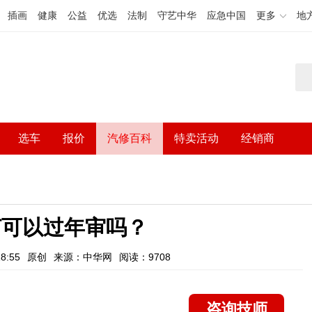
插画
健康
公益
优选
法制
守艺中华
应急中国
更多
地
选车
报价
汽修百科
特卖活动
经销商
大灯可以过年审吗？
8:55
原创
来源：中华网
阅读：9708
咨询技师